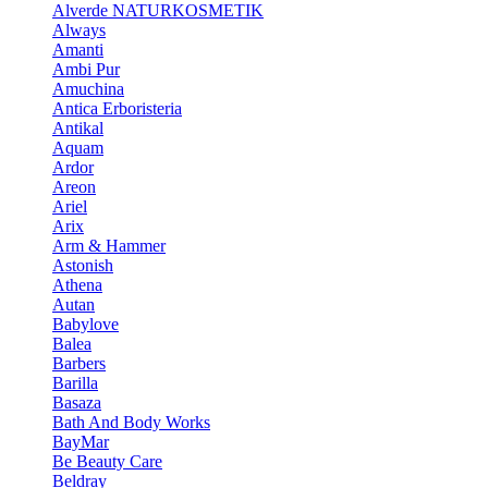
Alverde NATURKOSMETIK
Always
Amanti
Ambi Pur
Amuchina
Antica Erboristeria
Antikal
Aquam
Ardor
Areon
Ariel
Arix
Arm & Hammer
Astonish
Athena
Autan
Babylove
Balea
Barbers
Barilla
Basaza
Bath And Body Works
BayMar
Be Beauty Care
Beldray