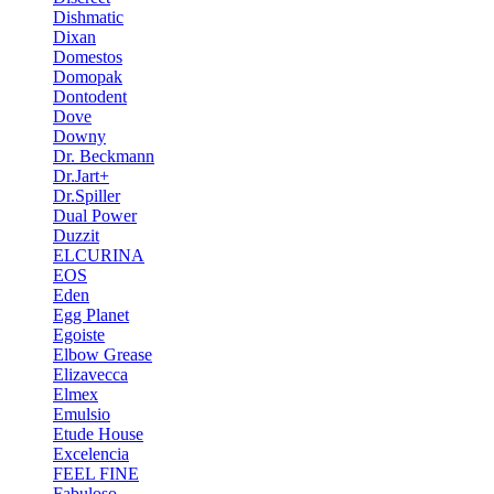
Dishmatic
Dixan
Domestos
Domopak
Dontodent
Dove
Downy
Dr. Beckmann
Dr.Jart+
Dr.Spiller
Dual Power
Duzzit
ELCURINA
EOS
Eden
Egg Planet
Egoiste
Elbow Grease
Elizavecca
Elmex
Emulsio
Etude House
Excelencia
FEEL FINE
Fabuloso