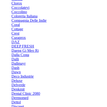
Clorox
Coccolatevi
Coccolino
Coloreria Italiana
Compagnia Delle Indie
Coral
Cottage
Crest
Curaprox
DAZ
DEEP FRESH
Daeng Gi Meo Ri
Dalla Costa
Dalli
Dallmayr
Dash
Dawn
Deco Industrie
Deluxe
Delverde
Denkmit
Dental Clinic 2080
Dermomed
Dettol
Discreet