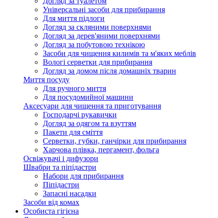
Догляд за туалетом
Універсальні засоби для прибирання
Для миття підлоги
Догляд за скляними поверхнями
Догляд за дерев'яними поверхнями
Догляд за побутовою технікою
Засоби для чищення килимів та м'яких меблів
Вологі серветки для прибирання
Догляд за домом після домашніх тварин
Миття посуду
Для ручного миття
Для посудомийної машини
Аксесуари для чищення та приготування
Господарчі рукавички
Догляд за одягом та взуттям
Пакети для сміття
Серветки, губки, ганчірки для прибирання
Харчова плівка, пергамент, фольга
Освіжувачі і дифузори
Швабри та піпідастри
Набори для прибирання
Піпідастри
Запасні насадки
Засоби від комах
Особиста гігієна