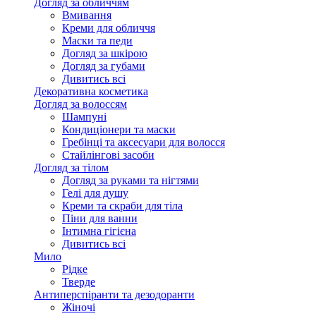
Догляд за обличчям
Вмивання
Креми для обличчя
Маски та педи
Догляд за шкірою
Догляд за губами
Дивитись всі
Декоративна косметика
Догляд за волоссям
Шампуні
Кондиціонери та маски
Гребінці та аксесуари для волосся
Стайлінгові засоби
Догляд за тілом
Догляд за руками та нігтями
Гелі для душу
Креми та скраби для тіла
Піни для ванни
Інтимна гігієна
Дивитись всі
Мило
Рідке
Тверде
Антиперспіранти та дезодоранти
Жіночі