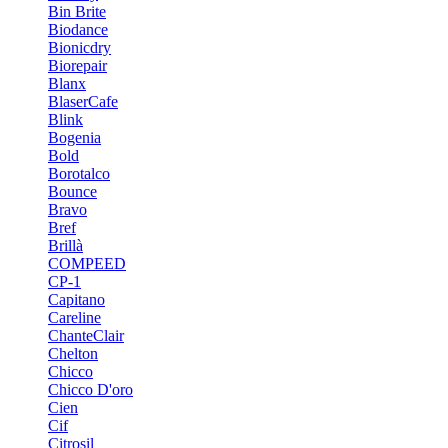
Bin Brite
Biodance
Bionicdry
Biorepair
Blanx
BlaserCafe
Blink
Bogenia
Bold
Borotalco
Bounce
Bravo
Bref
Brillà
COMPEED
CP-1
Capitano
Careline
ChanteСlair
Chelton
Chicco
Chicco D'oro
Cien
Cif
Citrosil