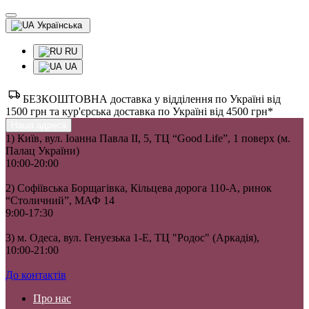
Українська
RU
UA
БЕЗКОШТОВНА доставка у відділення по Україні від
1500 грн та кур'єрська доставка по Україні від 4500 грн*
Наша адреса
1) Київ, вул. Іоанна Павла II, 5, ТЦ “Good Life”, 1 поверх (м.
Палац України)
10:00-20:00
2) Софіївська Борщагівка, Кільцева дорога 110-А, ринок
“Столичний”, МАФ 14
9:00-17:30
3) м. Одеса, вул. Генуезька 1-Е, ТЦ "Родос" (Аркадія),
10:00-21:00
До контактів
Про нас