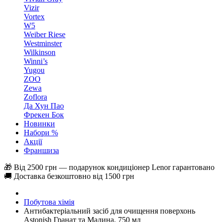
Vizir
Vortex
W5
Weiber Riese
Westminster
Wilkinson
Winni’s
Yugou
ZOO
Zewa
Zoflora
Да Хун Пао
Фрекен Бок
Новинки
Набори %
Акції
Франшиза
🎁 Від 2500 грн — подарунок кондиціонер Lenor гарантовано
🚚 Доставка безкоштовно від 1500 грн
Побутова хімія
Антибактеріальний засіб для очищення поверхонь
Astonish Гранат та Малина, 750 мл