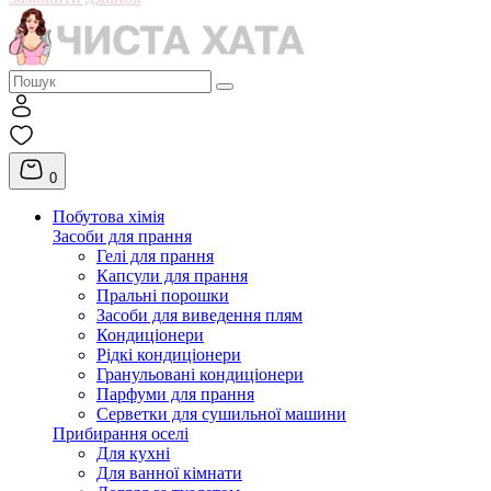
0
Побутова хімія
Засоби для прання
Гелі для прання
Капсули для прання
Пральні порошки
Засоби для виведення плям
Кондиціонери
Рідкі кондиціонери
Гранульовані кондиціонери
Парфуми для прання
Серветки для сушильної машини
Прибирання оселі
Для кухні
Для ванної кімнати