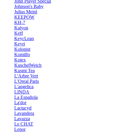
John Player Special
Johnson's Baby
Julius Meinl
KEEPOW
KH-7
Kalyon
Keff
KeycLean
Keyri
Kolonist
Komilfo
Kotex
KuschelWeich
Kusmi Tea
L'Arbre Vert
L'Oreal Paris
L'angelica
LINDA
La Española
La'dor
Lactacyd
Lavandera
Lavazza
Le CHAT
Lenor