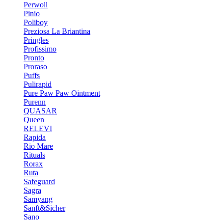
Perwoll
Pinio
Poliboy
Preziosa La Briantina
Pringles
Profissimo
Pronto
Proraso
Puffs
Pulirapid
Pure Paw Paw Ointment
Purenn
QUASAR
Queen
RELEVI
Rapida
Rio Mare
Rituals
Rorax
Ruta
Safeguard
Sagra
Samyang
Sanft&Sicher
Sano