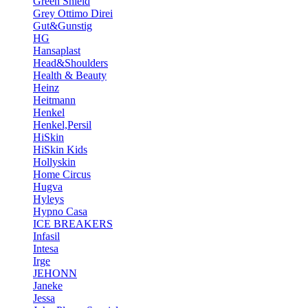
Green Shield
Grey Ottimo Direi
Gut&Gunstig
HG
Hansaplast
Head&Shoulders
Health & Beauty
Heinz
Heitmann
Henkel
Henkel,Persil
HiSkin
HiSkin Kids
Hollyskin
Home Circus
Hugva
Hyleys
Hypno Casa
ICE BREAKERS
Infasil
Intesa
Irge
JEHONN
Janeke
Jessa