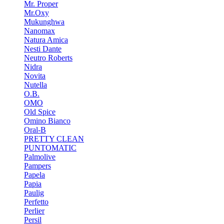
Mr. Proper
Mr.Oxy
Mukunghwa
Nanomax
Natura Amica
Nesti Dante
Neutro Roberts
Nidra
Novita
Nutella
O.B.
OMO
Old Spice
Omino Bianco
Oral-B
PRETTY CLEAN
PUNTOMATIC
Palmolive
Pampers
Papela
Papia
Paulig
Perfetto
Perlier
Persil