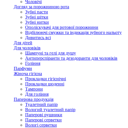
Чоловічі
Догляд за порожниною рота
Зубні пасти
Зубні щітки
Зубні нитки
Ополіскувачі для ротової порожнини
Відбілюючі смужки та індикація зубного нальоту
Дивитись всі
Для дітей
Для чоловіків
Шампуні та гелі для душу
Антиперспіранти та дезодоранти для чоловіків
Гоління
Парфуми
Жіноча гігієна
Прокладки гігієнічні
Прокладки щоденні
Тампони
Для гоління
Паперова продукція
Туалетний папір
Вологий туалетний папір
Паперові рушники
Паперові серветки
Вологі серветки