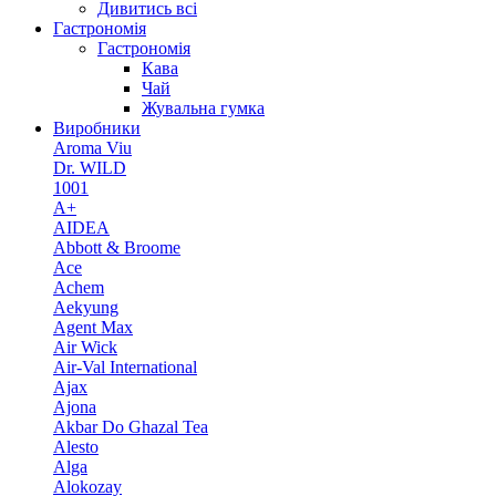
Дивитись всі
Гастрономія
Гастрономія
Кава
Чай
Жувальна гумка
Виробники
Aroma Viu
Dr. WILD
1001
A+
AIDEA
Abbott & Broome
Ace
Achem
Aekyung
Agent Max
Air Wick
Air-Val International
Ajax
Ajona
Akbar Do Ghazal Tea
Alesto
Alga
Alokozay