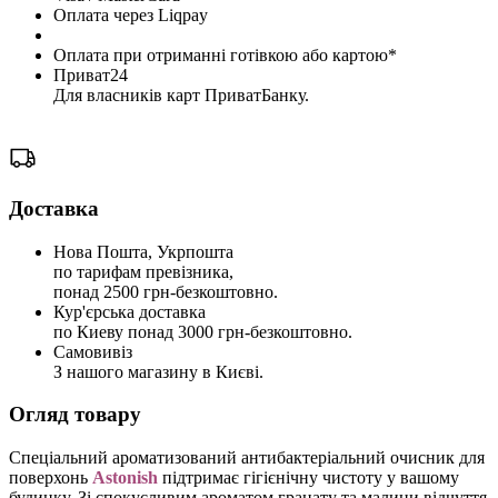
Оплата через Liqpay
Оплата при отриманні готівкою або картою*
Приват24
Для власників карт ПриватБанку.
Доставка
Нова Пошта, Укрпошта
по тарифам превізника,
понад 2500 грн-безкоштовно.
Кур'єрська доставка
по Киеву понад 3000 грн-безкоштовно.
Самовивіз
З нашого магазину в Києві.
Огляд товару
Спеціальний ароматизований антибактеріальний очисник для
поверхонь
Astonish
підтримає гігієнічну чистоту у вашому
будинку. Зі спокусливим ароматом гранату та малини відчуття