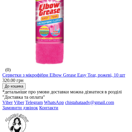
(0)
Серветки з мікрофібри Elbow Grease Easy Tear, рожеві, 10 шт
320.00 грн
До кошика
*детальніше про умови доставки можна дізнатися в розділі
"Доставка та оплата"
Viber
Viber
Telegram
WhatsApp
chistahataadv@gmail.com
Замовити дзвінок
Контакти