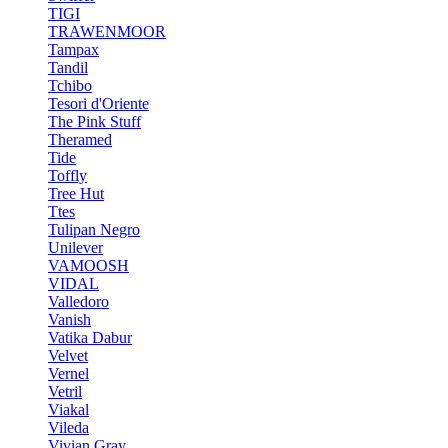
TIGI
TRAWENMOOR
Tampax
Tandil
Tchibo
Tesori d'Oriente
The Pink Stuff
Theramed
Tide
Toffly
Tree Hut
Ttes
Tulipan Negro
Unilever
VAMOOSH
VIDAL
Valledoro
Vanish
Vatika Dabur
Velvet
Vernel
Vetril
Viakal
Vileda
Vivian Gray