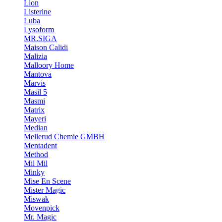
Lion
Listerine
Luba
Lysoform
MR.SIGA
Maison Calidi
Malizia
Malloory Home
Mantova
Marvis
Masil 5
Masmi
Matrix
Mayeri
Median
Mellerud Chemie GMBH
Mentadent
Method
Mil Mil
Minky
Mise En Scene
Mister Magic
Miswak
Movenpick
Mr. Magic