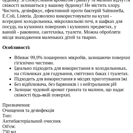
свіжості залишиться у вашому будинку! Не містить хлору.
Чистить, дезінфікує, ефективний проти бактерій Salmonella,
E.Coli, Listeria. Дозволено використовувати на кухні -
всередині холодильника, мікрохвильові печі, в шафках для
посуду, на кухонних поверхнях і кухонних предметах, у
ванній - раковини, сантехніка, туалети. Можна обробляти
місця знаходження маленьких дітей та тварин.
Особливості:
Вбиває 99,9% поширених мікробів, залишаючи поверхні
гігієнічно чистими.
Ідеально підходить для використання в холодильниках,
на стільчиках для годування, сміттєвих баках і туалетах.
Підходить для використання в місцях приготування їжі
Без відбілювача, без барвників і з нейтральним pH
Залишає чудовий аромат граната та малини, що надає
свіжості будь-якій поверхні.
Призначення:
Очищення та дезінфекція
Тип:
Антибактеріальний очисник
Об'єм:
750 мл