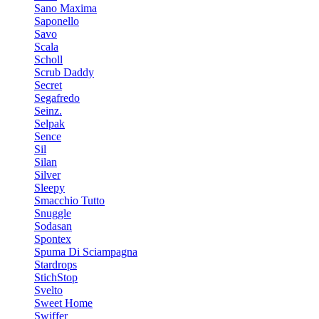
Sano Maxima
Saponello
Savo
Scala
Scholl
Scrub Daddy
Secret
Segafredo
Seinz.
Selpak
Sence
Sil
Silan
Silver
Sleepy
Smacchio Tutto
Snuggle
Sodasan
Spontex
Spuma Di Sciampagna
Stardrops
StichStop
Svelto
Sweet Home
Swiffer