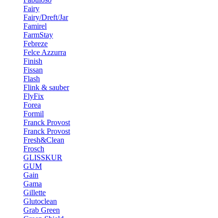
Fairy
Fairy/Dreft/Jar
Famirel
FarmStay
Febreze
Felce Azzurra
Finish
Fissan
Flash
Flink & sauber
FlyFix
Forea
Formil
Franck Provost
Franck Provost
Fresh&Clean
Frosch
GLISSKUR
GUM
Gain
Gama
Gillette
Glutoclean
Grab Green