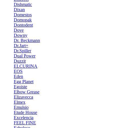
Dishmatic
Dixan
Domestos
Domopak
Dontodent
Dove
Downy
Dr. Beckmann
Dr.Jart+
Dr.Spiller
Dual Power
Duzzit
ELCURINA
EOS
Eden
Egg Planet
Egoiste
Elbow Grease
Elizavecca
Elmex
Emulsio
Etude House
Excelencia
FEEL FINE
Fabuloso