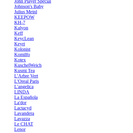
John Player Special
Johnson's Baby
Julius Meinl
KEEPOW
KH-7
Kalyon
Keff
KeycLean
Keyri
Kolonist
Komilfo
Kotex
KuschelWeich
Kusmi Tea
L'Arbre Vert
L'Oreal Paris
L'angelica
LINDA
La Española
La'dor
Lactacyd
Lavandera
Lavazza
Le CHAT
Lenor