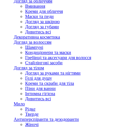
Догляд за обличчям
Вмивання
Креми для обличчя
Маски та педи
Догляд за шкірою
Догляд за губами
Дивитись всі
Декоративна косметика
Догляд за волоссям
Шампуні
Кондиціонери та маски
Гребінці та аксесуари для волосся
Стайлінгові засоби
Догляд за тілом
Догляд за руками та нігтями
Гелі для душу
Креми та скраби для тіла
Піни для ванни
Інтимна гігієна
Дивитись всі
Мило
Рідке
Тверде
Антиперспіранти та дезодоранти
Жіночі