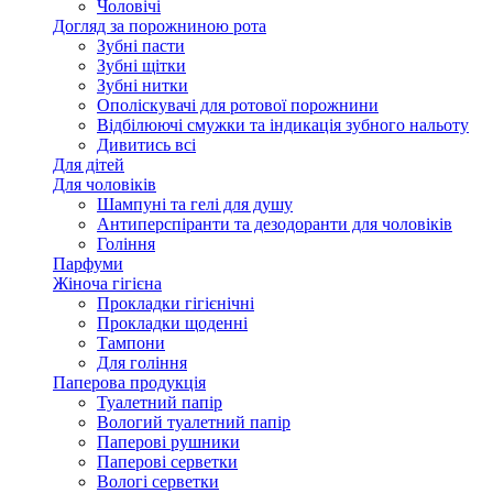
Чоловічі
Догляд за порожниною рота
Зубні пасти
Зубні щітки
Зубні нитки
Ополіскувачі для ротової порожнини
Відбілюючі смужки та індикація зубного нальоту
Дивитись всі
Для дітей
Для чоловіків
Шампуні та гелі для душу
Антиперспіранти та дезодоранти для чоловіків
Гоління
Парфуми
Жіноча гігієна
Прокладки гігієнічні
Прокладки щоденні
Тампони
Для гоління
Паперова продукція
Туалетний папір
Вологий туалетний папір
Паперові рушники
Паперові серветки
Вологі серветки