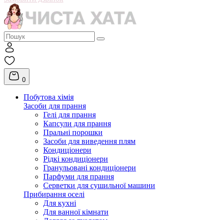
0
Побутова хімія
Засоби для прання
Гелі для прання
Капсули для прання
Пральні порошки
Засоби для виведення плям
Кондиціонери
Рідкі кондиціонери
Гранульовані кондиціонери
Парфуми для прання
Серветки для сушильної машини
Прибирання оселі
Для кухні
Для ванної кімнати