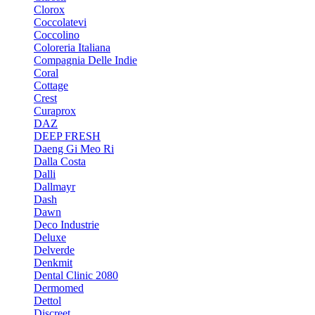
Clorox
Coccolatevi
Coccolino
Coloreria Italiana
Compagnia Delle Indie
Coral
Cottage
Crest
Curaprox
DAZ
DEEP FRESH
Daeng Gi Meo Ri
Dalla Costa
Dalli
Dallmayr
Dash
Dawn
Deco Industrie
Deluxe
Delverde
Denkmit
Dental Clinic 2080
Dermomed
Dettol
Discreet