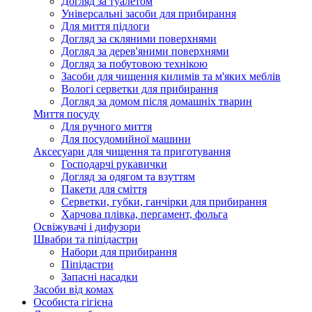
Догляд за туалетом
Універсальні засоби для прибирання
Для миття підлоги
Догляд за скляними поверхнями
Догляд за дерев'яними поверхнями
Догляд за побутовою технікою
Засоби для чищення килимів та м'яких меблів
Вологі серветки для прибирання
Догляд за домом після домашніх тварин
Миття посуду
Для ручного миття
Для посудомийної машини
Аксесуари для чищення та приготування
Господарчі рукавички
Догляд за одягом та взуттям
Пакети для сміття
Серветки, губки, ганчірки для прибирання
Харчова плівка, пергамент, фольга
Освіжувачі і дифузори
Швабри та піпідастри
Набори для прибирання
Піпідастри
Запасні насадки
Засоби від комах
Особиста гігієна