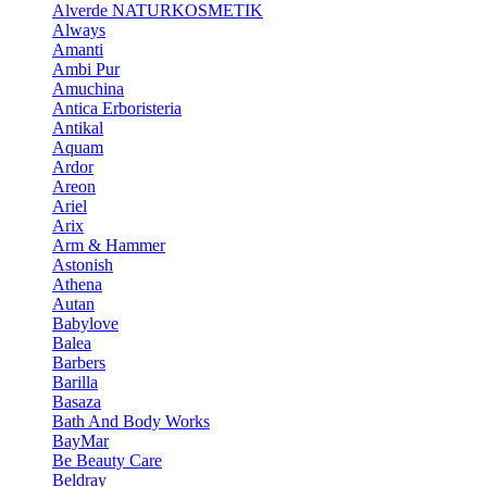
Alverde NATURKOSMETIK
Always
Amanti
Ambi Pur
Amuchina
Antica Erboristeria
Antikal
Aquam
Ardor
Areon
Ariel
Arix
Arm & Hammer
Astonish
Athena
Autan
Babylove
Balea
Barbers
Barilla
Basaza
Bath And Body Works
BayMar
Be Beauty Care
Beldray