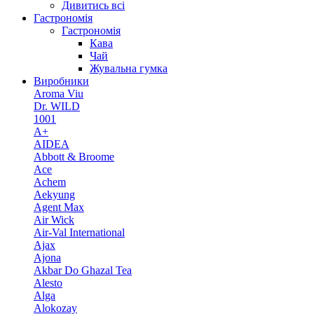
Дивитись всі
Гастрономія
Гастрономія
Кава
Чай
Жувальна гумка
Виробники
Aroma Viu
Dr. WILD
1001
A+
AIDEA
Abbott & Broome
Ace
Achem
Aekyung
Agent Max
Air Wick
Air-Val International
Ajax
Ajona
Akbar Do Ghazal Tea
Alesto
Alga
Alokozay