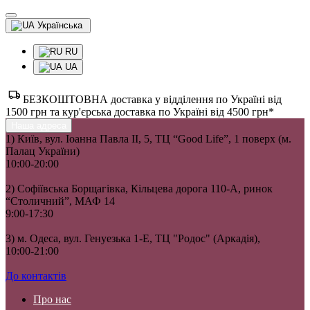
Українська
RU
UA
БЕЗКОШТОВНА доставка у відділення по Україні від
1500 грн та кур'єрська доставка по Україні від 4500 грн*
Наша адреса
1) Київ, вул. Іоанна Павла II, 5, ТЦ “Good Life”, 1 поверх (м.
Палац України)
10:00-20:00
2) Софіївська Борщагівка, Кільцева дорога 110-А, ринок
“Столичний”, МАФ 14
9:00-17:30
3) м. Одеса, вул. Генуезька 1-Е, ТЦ "Родос" (Аркадія),
10:00-21:00
До контактів
Про нас