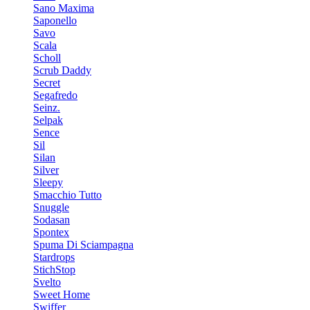
Sano Maxima
Saponello
Savo
Scala
Scholl
Scrub Daddy
Secret
Segafredo
Seinz.
Selpak
Sence
Sil
Silan
Silver
Sleepy
Smacchio Tutto
Snuggle
Sodasan
Spontex
Spuma Di Sciampagna
Stardrops
StichStop
Svelto
Sweet Home
Swiffer