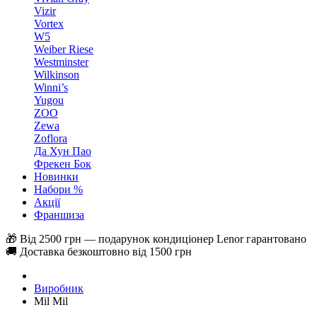
Vizir
Vortex
W5
Weiber Riese
Westminster
Wilkinson
Winni’s
Yugou
ZOO
Zewa
Zoflora
Да Хун Пао
Фрекен Бок
Новинки
Набори %
Акції
Франшиза
🎁 Від 2500 грн — подарунок кондиціонер Lenor гарантовано
🚚 Доставка безкоштовно від 1500 грн
Виробник
Mil Mil