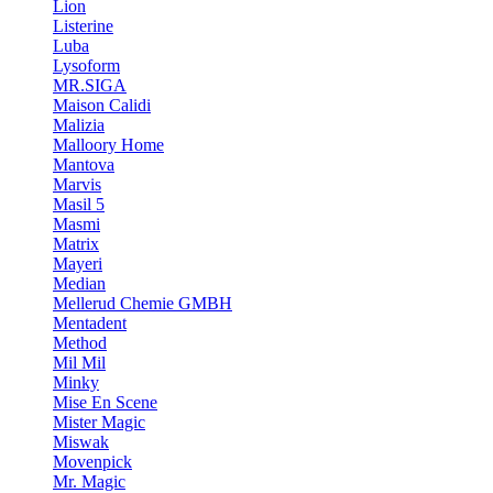
Lion
Listerine
Luba
Lysoform
MR.SIGA
Maison Calidi
Malizia
Malloory Home
Mantova
Marvis
Masil 5
Masmi
Matrix
Mayeri
Median
Mellerud Chemie GMBH
Mentadent
Method
Mil Mil
Minky
Mise En Scene
Mister Magic
Miswak
Movenpick
Mr. Magic