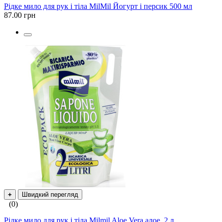
Рідке мило для рук і тіла MilMil Йогурт і персик 500 мл
87.00 грн
+
Швидкий перегляд
(0)
Рідке мило для рук і тіла Milmil Aloe Vera алое, 2 л