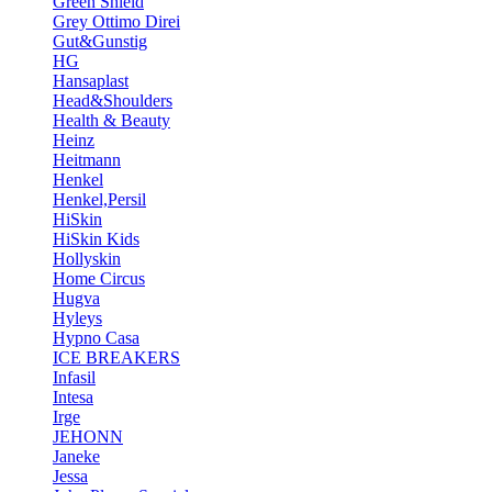
Green Shield
Grey Ottimo Direi
Gut&Gunstig
HG
Hansaplast
Head&Shoulders
Health & Beauty
Heinz
Heitmann
Henkel
Henkel,Persil
HiSkin
HiSkin Kids
Hollyskin
Home Circus
Hugva
Hyleys
Hypno Casa
ICE BREAKERS
Infasil
Intesa
Irge
JEHONN
Janeke
Jessa