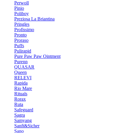
Perwoll
Pinio
Poliboy
Preziosa La Briantina
Pringles
Profissimo
Pronto
Proraso
Puffs
Pulirapid
Pure Paw Paw Ointment
Purenn
QUASAR
Queen
RELEVI
Rapida
Rio Mare
Rituals
Rorax
Ruta
Safeguard
Sagra
Samyang
Sanft&Sicher
Sano