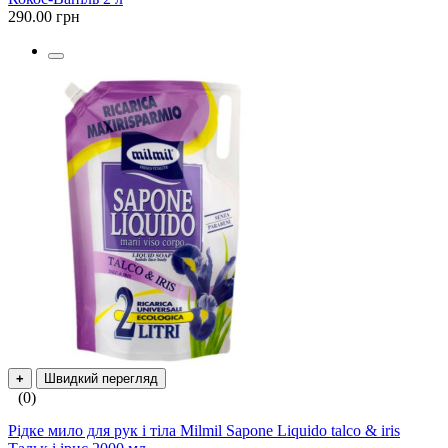
290.00 грн
+
Швидкий перегляд
(0)
Рідке мило для рук і тіла Milmil Sapone Liquido talco & iris