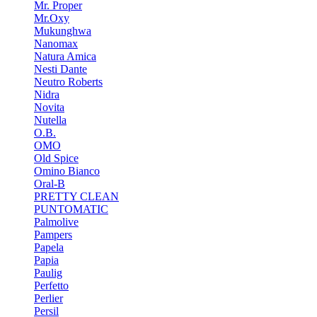
Mr. Proper
Mr.Oxy
Mukunghwa
Nanomax
Natura Amica
Nesti Dante
Neutro Roberts
Nidra
Novita
Nutella
O.B.
OMO
Old Spice
Omino Bianco
Oral-B
PRETTY CLEAN
PUNTOMATIC
Palmolive
Pampers
Papela
Papia
Paulig
Perfetto
Perlier
Persil