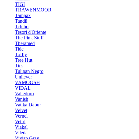
TIGI
TRAWENMOOR
Tampax
Tandil
Tchibo
Tesori d'Oriente
The Pink Stuff
Theramed
Tide
Toffly
Tree Hut
Ttes
Tulipan Negro
Unilever
VAMOOSH
VIDAL
Valledoro
Vanish
Vatika Dabur
Velvet
Vernel
Vetril
Viakal
Vileda
Vivian Gray