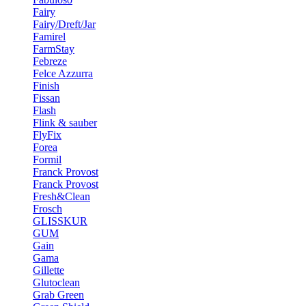
Fairy
Fairy/Dreft/Jar
Famirel
FarmStay
Febreze
Felce Azzurra
Finish
Fissan
Flash
Flink & sauber
FlyFix
Forea
Formil
Franck Provost
Franck Provost
Fresh&Clean
Frosch
GLISSKUR
GUM
Gain
Gama
Gillette
Glutoclean
Grab Green