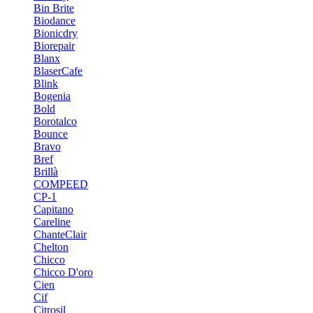
Bin Brite
Biodance
Bionicdry
Biorepair
Blanx
BlaserCafe
Blink
Bogenia
Bold
Borotalco
Bounce
Bravo
Bref
Brillà
COMPEED
CP-1
Capitano
Careline
ChanteСlair
Chelton
Chicco
Chicco D'oro
Cien
Cif
Citrosil