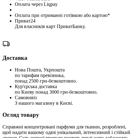
Оплата через Liqpay
Оплата при отриманні готівкою або картою*
Приват24
Для власників карт ПриватБанку.
Доставка
Нова Пошта, Укрпошта
по тарифам превізника,
понад 2500 грн-безкоштовно.
Кур'єрська доставка
по Киеву понад 3000 грн-безкоштовно.
Самовивіз
З нашого магазину в Києві.
Огляд товару
Справжні концентровані парфуми для тканин, розроблені,
щоб надати вашому одязі унікальний, інтенсивний і стійкий
аромат. Суть чорної троянди пестить теплі ноти лабдануму,