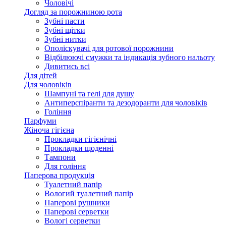
Чоловічі
Догляд за порожниною рота
Зубні пасти
Зубні щітки
Зубні нитки
Ополіскувачі для ротової порожнини
Відбілюючі смужки та індикація зубного нальоту
Дивитись всі
Для дітей
Для чоловіків
Шампуні та гелі для душу
Антиперспіранти та дезодоранти для чоловіків
Гоління
Парфуми
Жіноча гігієна
Прокладки гігієнічні
Прокладки щоденні
Тампони
Для гоління
Паперова продукція
Туалетний папір
Вологий туалетний папір
Паперові рушники
Паперові серветки
Вологі серветки