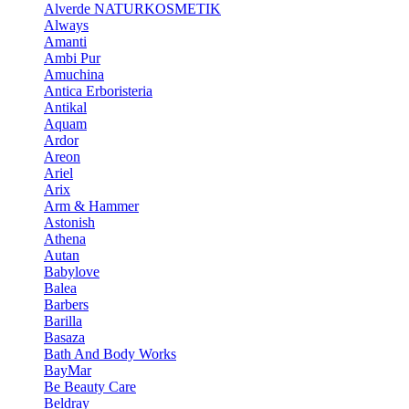
Alverde NATURKOSMETIK
Always
Amanti
Ambi Pur
Amuchina
Antica Erboristeria
Antikal
Aquam
Ardor
Areon
Ariel
Arix
Arm & Hammer
Astonish
Athena
Autan
Babylove
Balea
Barbers
Barilla
Basaza
Bath And Body Works
BayMar
Be Beauty Care
Beldray