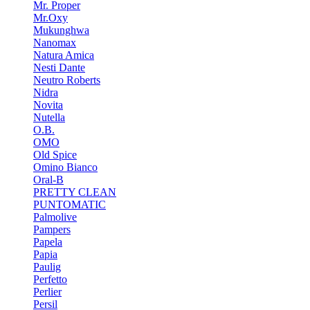
Mr. Proper
Mr.Oxy
Mukunghwa
Nanomax
Natura Amica
Nesti Dante
Neutro Roberts
Nidra
Novita
Nutella
O.B.
OMO
Old Spice
Omino Bianco
Oral-B
PRETTY CLEAN
PUNTOMATIC
Palmolive
Pampers
Papela
Papia
Paulig
Perfetto
Perlier
Persil