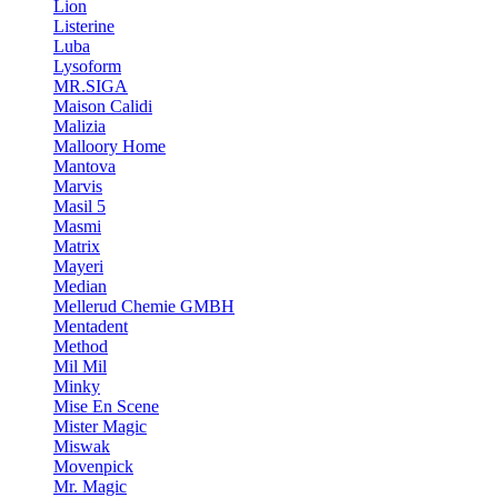
Lion
Listerine
Luba
Lysoform
MR.SIGA
Maison Calidi
Malizia
Malloory Home
Mantova
Marvis
Masil 5
Masmi
Matrix
Mayeri
Median
Mellerud Chemie GMBH
Mentadent
Method
Mil Mil
Minky
Mise En Scene
Mister Magic
Miswak
Movenpick
Mr. Magic