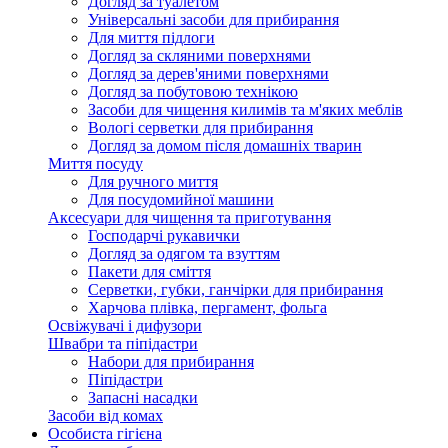
Догляд за туалетом
Універсальні засоби для прибирання
Для миття підлоги
Догляд за скляними поверхнями
Догляд за дерев'яними поверхнями
Догляд за побутовою технікою
Засоби для чищення килимів та м'яких меблів
Вологі серветки для прибирання
Догляд за домом після домашніх тварин
Миття посуду
Для ручного миття
Для посудомийної машини
Аксесуари для чищення та приготування
Господарчі рукавички
Догляд за одягом та взуттям
Пакети для сміття
Серветки, губки, ганчірки для прибирання
Харчова плівка, пергамент, фольга
Освіжувачі і дифузори
Швабри та піпідастри
Набори для прибирання
Піпідастри
Запасні насадки
Засоби від комах
Особиста гігієна