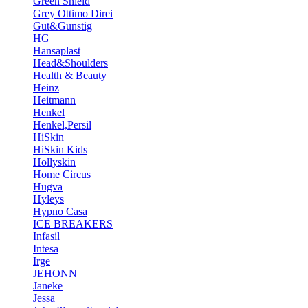
Green Shield
Grey Ottimo Direi
Gut&Gunstig
HG
Hansaplast
Head&Shoulders
Health & Beauty
Heinz
Heitmann
Henkel
Henkel,Persil
HiSkin
HiSkin Kids
Hollyskin
Home Circus
Hugva
Hyleys
Hypno Casa
ICE BREAKERS
Infasil
Intesa
Irge
JEHONN
Janeke
Jessa