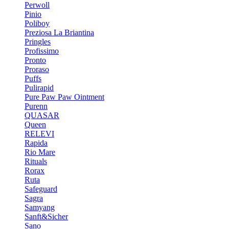
Perwoll
Pinio
Poliboy
Preziosa La Briantina
Pringles
Profissimo
Pronto
Proraso
Puffs
Pulirapid
Pure Paw Paw Ointment
Purenn
QUASAR
Queen
RELEVI
Rapida
Rio Mare
Rituals
Rorax
Ruta
Safeguard
Sagra
Samyang
Sanft&Sicher
Sano