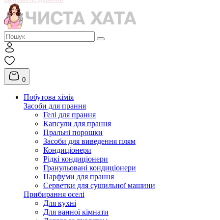
0
Побутова хімія
Засоби для прання
Гелі для прання
Капсули для прання
Пральні порошки
Засоби для виведення плям
Кондиціонери
Рідкі кондиціонери
Гранульовані кондиціонери
Парфуми для прання
Серветки для сушильної машини
Прибирання оселі
Для кухні
Для ванної кімнати