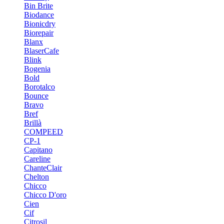
Bin Brite
Biodance
Bionicdry
Biorepair
Blanx
BlaserCafe
Blink
Bogenia
Bold
Borotalco
Bounce
Bravo
Bref
Brillà
COMPEED
CP-1
Capitano
Careline
ChanteСlair
Chelton
Chicco
Chicco D'oro
Cien
Cif
Citrosil