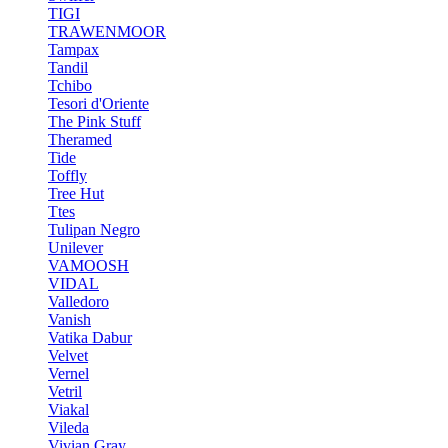
TIGI
TRAWENMOOR
Tampax
Tandil
Tchibo
Tesori d'Oriente
The Pink Stuff
Theramed
Tide
Toffly
Tree Hut
Ttes
Tulipan Negro
Unilever
VAMOOSH
VIDAL
Valledoro
Vanish
Vatika Dabur
Velvet
Vernel
Vetril
Viakal
Vileda
Vivian Gray