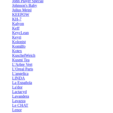
John Player Special
Johnson's Baby
Julius Meinl
KEEPOW
KH-7
Kalyon
Keff
KeycLean
Keyri
Kolonist
Komilfo
Kotex
KuschelWeich
Kusmi Tea
L'Arbre Vert
L'Oreal Paris
L'angelica
LINDA
La Española
La'dor
Lactacyd
Lavandera
Lavazza
Le CHAT
Lenor