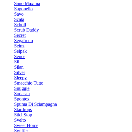
Sano Maxima
Saponello
Savo
Scala
Scholl
Scrub Daddy
Secret
Segafredo
Seinz.
Selpak
Sence
Sil
Silan
Silver
Sleepy
Smacchio Tutto
Snuggle
Sodasan
Spontex
Spuma Di Sciampagna
Stardrops
StichStop
Svelto
Sweet Home
Swiffer