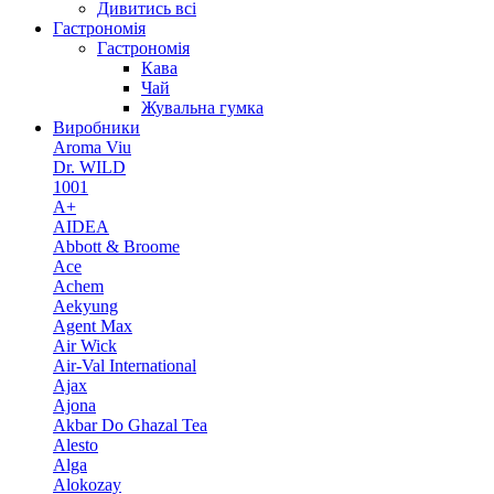
Дивитись всі
Гастрономія
Гастрономія
Кава
Чай
Жувальна гумка
Виробники
Aroma Viu
Dr. WILD
1001
A+
AIDEA
Abbott & Broome
Ace
Achem
Aekyung
Agent Max
Air Wick
Air-Val International
Ajax
Ajona
Akbar Do Ghazal Tea
Alesto
Alga
Alokozay