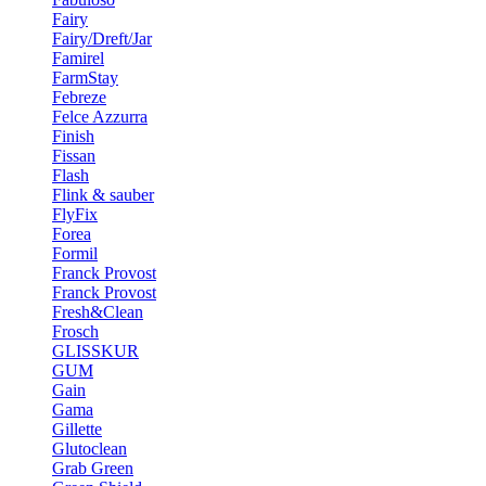
Fairy
Fairy/Dreft/Jar
Famirel
FarmStay
Febreze
Felce Azzurra
Finish
Fissan
Flash
Flink & sauber
FlyFix
Forea
Formil
Franck Provost
Franck Provost
Fresh&Clean
Frosch
GLISSKUR
GUM
Gain
Gama
Gillette
Glutoclean
Grab Green