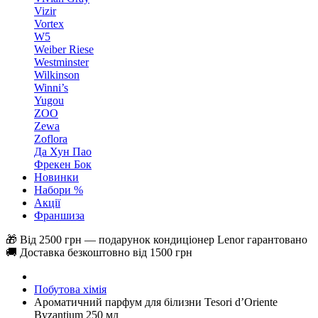
Vizir
Vortex
W5
Weiber Riese
Westminster
Wilkinson
Winni’s
Yugou
ZOO
Zewa
Zoflora
Да Хун Пао
Фрекен Бок
Новинки
Набори %
Акції
Франшиза
🎁 Від 2500 грн — подарунок кондиціонер Lenor гарантовано
🚚 Доставка безкоштовно від 1500 грн
Побутова хімія
Ароматичний парфум для білизни Tesori d’Oriente
Byzantium 250 мл