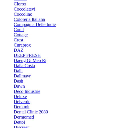
Clorox
Coccolatevi
Coccolino
Coloreria Italiana
Compagnia Delle Indie
Coral
Cottage
Crest
Curaprox
DAZ
DEEP FRESH
Daeng Gi Meo Ri
Dalla Costa
Dalli
Dallmayr
Dash
Dawn
Deco Industrie
Deluxe
Delverde
Denkmit
Dental Clinic 2080
Dermomed
Dettol
Discreet