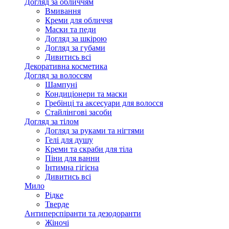
Догляд за обличчям
Вмивання
Креми для обличчя
Маски та педи
Догляд за шкірою
Догляд за губами
Дивитись всі
Декоративна косметика
Догляд за волоссям
Шампуні
Кондиціонери та маски
Гребінці та аксесуари для волосся
Стайлінгові засоби
Догляд за тілом
Догляд за руками та нігтями
Гелі для душу
Креми та скраби для тіла
Піни для ванни
Інтимна гігієна
Дивитись всі
Мило
Рідке
Тверде
Антиперспіранти та дезодоранти
Жіночі