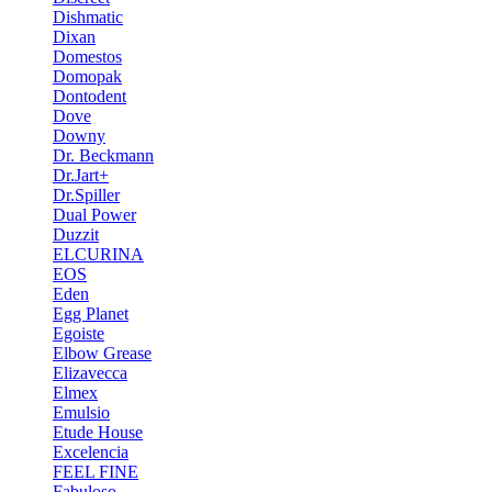
Dishmatic
Dixan
Domestos
Domopak
Dontodent
Dove
Downy
Dr. Beckmann
Dr.Jart+
Dr.Spiller
Dual Power
Duzzit
ELCURINA
EOS
Eden
Egg Planet
Egoiste
Elbow Grease
Elizavecca
Elmex
Emulsio
Etude House
Excelencia
FEEL FINE
Fabuloso