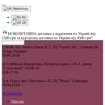
Українська
RU
UA
БЕЗКОШТОВНА доставка у відділення по Україні від
1500 грн та кур'єрська доставка по Україні від 4500 грн*
Наша адреса
1) Київ, вул. Іоанна Павла II, 5, ТЦ “Good Life”, 1 поверх (м.
Палац України)
10:00-20:00
2) Софіївська Борщагівка, Кільцева дорога 110-А, ринок
“Столичний”, МАФ 14
9:00-17:30
3) м. Одеса, вул. Генуезька 1-Е, ТЦ "Родос" (Аркадія),
10:00-21:00
До контактів
Про нас