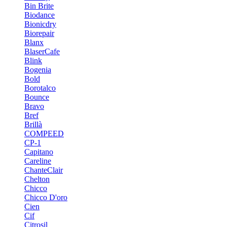
Bin Brite
Biodance
Bionicdry
Biorepair
Blanx
BlaserCafe
Blink
Bogenia
Bold
Borotalco
Bounce
Bravo
Bref
Brillà
COMPEED
CP-1
Capitano
Careline
ChanteСlair
Chelton
Chicco
Chicco D'oro
Cien
Cif
Citrosil