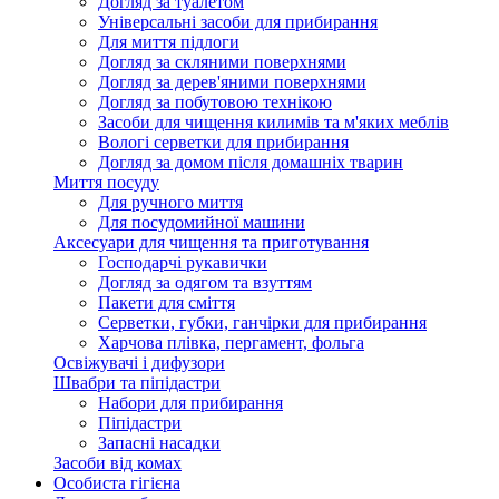
Догляд за туалетом
Універсальні засоби для прибирання
Для миття підлоги
Догляд за скляними поверхнями
Догляд за дерев'яними поверхнями
Догляд за побутовою технікою
Засоби для чищення килимів та м'яких меблів
Вологі серветки для прибирання
Догляд за домом після домашніх тварин
Миття посуду
Для ручного миття
Для посудомийної машини
Аксесуари для чищення та приготування
Господарчі рукавички
Догляд за одягом та взуттям
Пакети для сміття
Серветки, губки, ганчірки для прибирання
Харчова плівка, пергамент, фольга
Освіжувачі і дифузори
Швабри та піпідастри
Набори для прибирання
Піпідастри
Запасні насадки
Засоби від комах
Особиста гігієна