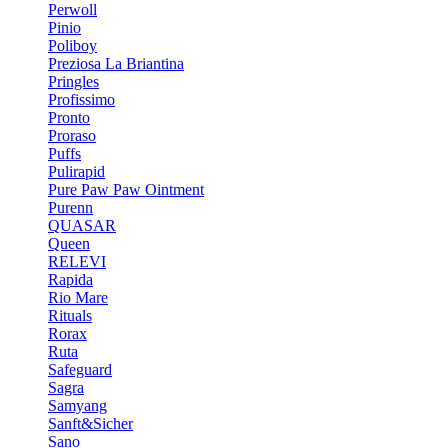
Perwoll
Pinio
Poliboy
Preziosa La Briantina
Pringles
Profissimo
Pronto
Proraso
Puffs
Pulirapid
Pure Paw Paw Ointment
Purenn
QUASAR
Queen
RELEVI
Rapida
Rio Mare
Rituals
Rorax
Ruta
Safeguard
Sagra
Samyang
Sanft&Sicher
Sano