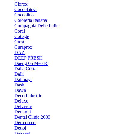
Clorox
Coccolatevi
Coccolino
Coloreria Italiana
Compagnia Delle Indie
Coral
Cottage
Crest
Curaprox
DAZ
DEEP FRESH
Daeng Gi Meo Ri
Dalla Costa
Dalli
Dallmayr
Dash
Dawn
Deco Industrie
Deluxe
Delverde
Denkmit
Dental Clinic 2080
Dermomed
Dettol
Discreet