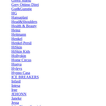
Green Shield
Grey Ottimo Direi
Gut&Gunstig
HG
Hansaplast
Head&Shoulders
Health & Beauty
Heinz
Heitmann
Henkel
Henkel,Persil
HiSkin
HiSkin Kids
Hollyskin
Home Circus
Hugva
Hyleys
Hypno Casa
ICE BREAKERS
Infasil
Intesa
Irge
JEHONN
Janeke
Jessa