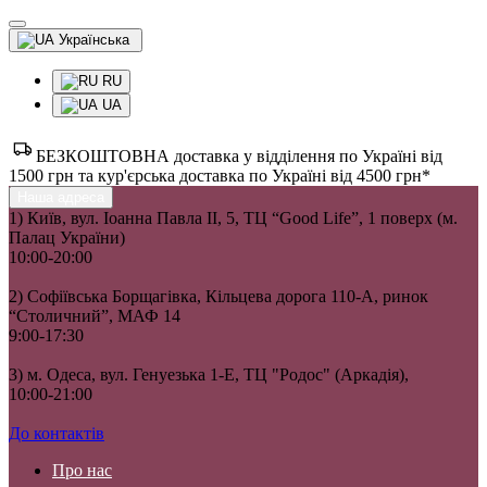
Українська
RU
UA
БЕЗКОШТОВНА доставка у відділення по Україні від
1500 грн та кур'єрська доставка по Україні від 4500 грн*
Наша адреса
1) Київ, вул. Іоанна Павла II, 5, ТЦ “Good Life”, 1 поверх (м.
Палац України)
10:00-20:00
2) Софіївська Борщагівка, Кільцева дорога 110-А, ринок
“Столичний”, МАФ 14
9:00-17:30
3) м. Одеса, вул. Генуезька 1-Е, ТЦ "Родос" (Аркадія),
10:00-21:00
До контактів
Про нас