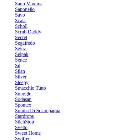
Sano Maxima
Saponello
Savo
Scala
Scholl
Scrub Daddy
Secret
Segafredo
Seinz.
Selpak
Sence
Sil
Silan
Silver
Sleepy
Smacchio Tutto
Snuggle
Sodasan
Spontex
Spuma Di Sciampagna
Stardrops
StichStop
Svelto
Sweet Home
Swiffer