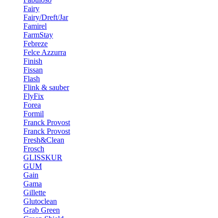
Fairy
Fairy/Dreft/Jar
Famirel
FarmStay
Febreze
Felce Azzurra
Finish
Fissan
Flash
Flink & sauber
FlyFix
Forea
Formil
Franck Provost
Franck Provost
Fresh&Clean
Frosch
GLISSKUR
GUM
Gain
Gama
Gillette
Glutoclean
Grab Green