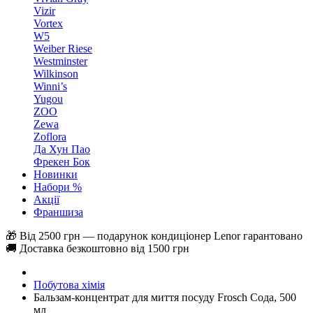
Vizir
Vortex
W5
Weiber Riese
Westminster
Wilkinson
Winni’s
Yugou
ZOO
Zewa
Zoflora
Да Хун Пао
Фрекен Бок
Новинки
Набори %
Акції
Франшиза
🎁 Від 2500 грн — подарунок кондиціонер Lenor гарантовано
🚚 Доставка безкоштовно від 1500 грн
Побутова хімія
Бальзам-концентрат для миття посуду Frosch Сода, 500
мл