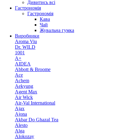
Дивитись всі
Гастрономія
Гастрономія
Кава
Чай
Жувальна гумка
Виробники
Aroma Viu
Dr. WILD
1001
A+
AIDEA
Abbott & Broome
Ace
Achem
Aekyung
Agent Max
Air Wick
Air-Val International
Ajax
Ajona
Akbar Do Ghazal Tea
Alesto
Alga
Alokozay