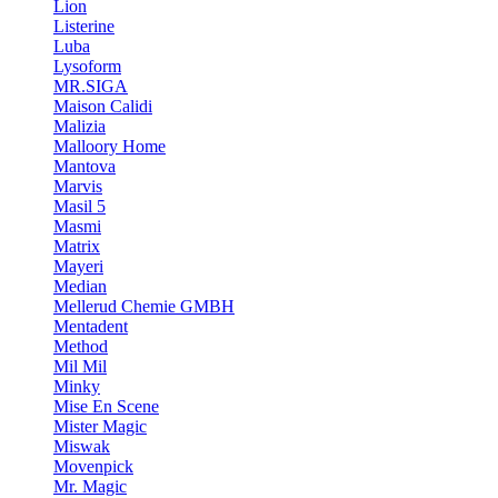
Lion
Listerine
Luba
Lysoform
MR.SIGA
Maison Calidi
Malizia
Malloory Home
Mantova
Marvis
Masil 5
Masmi
Matrix
Mayeri
Median
Mellerud Chemie GMBH
Mentadent
Method
Mil Mil
Minky
Mise En Scene
Mister Magic
Miswak
Movenpick
Mr. Magic