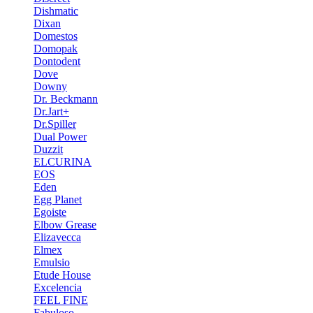
Dishmatic
Dixan
Domestos
Domopak
Dontodent
Dove
Downy
Dr. Beckmann
Dr.Jart+
Dr.Spiller
Dual Power
Duzzit
ELCURINA
EOS
Eden
Egg Planet
Egoiste
Elbow Grease
Elizavecca
Elmex
Emulsio
Etude House
Excelencia
FEEL FINE
Fabuloso