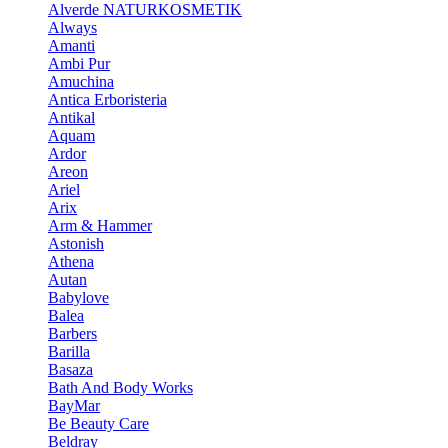
Alverde NATURKOSMETIK
Always
Amanti
Ambi Pur
Amuchina
Antica Erboristeria
Antikal
Aquam
Ardor
Areon
Ariel
Arix
Arm & Hammer
Astonish
Athena
Autan
Babylove
Balea
Barbers
Barilla
Basaza
Bath And Body Works
BayMar
Be Beauty Care
Beldray