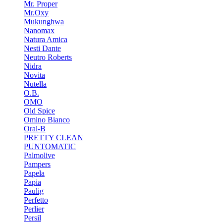
Mr. Proper
Mr.Oxy
Mukunghwa
Nanomax
Natura Amica
Nesti Dante
Neutro Roberts
Nidra
Novita
Nutella
O.B.
OMO
Old Spice
Omino Bianco
Oral-B
PRETTY CLEAN
PUNTOMATIC
Palmolive
Pampers
Papela
Papia
Paulig
Perfetto
Perlier
Persil