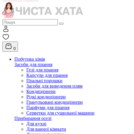
0
Побутова хімія
Засоби для прання
Гелі для прання
Капсули для прання
Пральні порошки
Засоби для виведення плям
Кондиціонери
Рідкі кондиціонери
Гранульовані кондиціонери
Парфуми для прання
Серветки для сушильної машини
Прибирання оселі
Для кухні
Для ванної кімнати