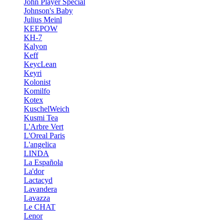
John Player Special
Johnson's Baby
Julius Meinl
KEEPOW
KH-7
Kalyon
Keff
KeycLean
Keyri
Kolonist
Komilfo
Kotex
KuschelWeich
Kusmi Tea
L'Arbre Vert
L'Oreal Paris
L'angelica
LINDA
La Española
La'dor
Lactacyd
Lavandera
Lavazza
Le CHAT
Lenor