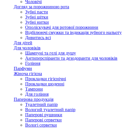
Чоловічі
Догляд за порожниною рота
Зубні пасти
Зубні щітки
Зубні нитки
Ополіскувачі для ротової порожнини
Відбілюючі смужки та індикація зубного нальоту
Дивитись всі
Для дітей
Для чоловіків
Шампуні та гелі для душу
Антиперспіранти та дезодоранти для чоловіків
Гоління
Парфуми
Жіноча гігієна
Прокладки гігієнічні
Прокладки щоденні
Тампони
Для гоління
Паперова продукція
Туалетний папір
Вологий туалетний папір
Паперові рушники
Паперові серветки
Вологі серветки