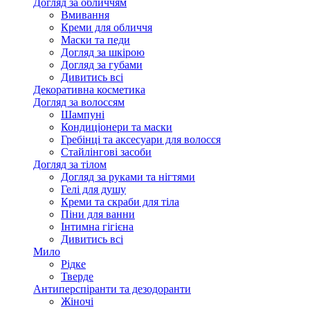
Догляд за обличчям
Вмивання
Креми для обличчя
Маски та педи
Догляд за шкірою
Догляд за губами
Дивитись всі
Декоративна косметика
Догляд за волоссям
Шампуні
Кондиціонери та маски
Гребінці та аксесуари для волосся
Стайлінгові засоби
Догляд за тілом
Догляд за руками та нігтями
Гелі для душу
Креми та скраби для тіла
Піни для ванни
Інтимна гігієна
Дивитись всі
Мило
Рідке
Тверде
Антиперспіранти та дезодоранти
Жіночі