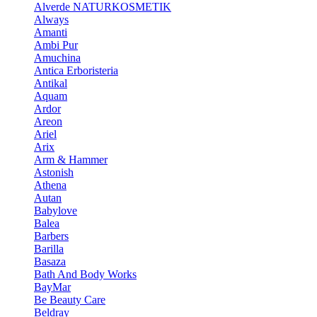
Alverde NATURKOSMETIK
Always
Amanti
Ambi Pur
Amuchina
Antica Erboristeria
Antikal
Aquam
Ardor
Areon
Ariel
Arix
Arm & Hammer
Astonish
Athena
Autan
Babylove
Balea
Barbers
Barilla
Basaza
Bath And Body Works
BayMar
Be Beauty Care
Beldray