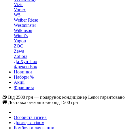
Vizir
Vortex
W5
Weiber Riese
Westminster
Wilkinson
Winni’s
Yugou
ZOO
Zewa
Zoflora
Да Хун Пао
Фрекен Бок
Новинки
Набори %
Акції
Франшиза
🎁 Від 2500 грн — подарунок кондиціонер Lenor гарантовано
🚚 Доставка безкоштовно від 1500 грн
Особиста гігієна
Догляд за тілом
Бомбочки для ванни