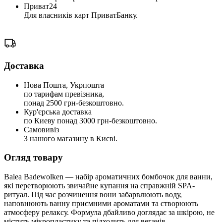
Приват24
Для власників карт ПриватБанку.
Доставка
Нова Пошта, Укрпошта
по тарифам превізника,
понад 2500 грн-безкоштовно.
Кур'єрська доставка
по Киеву понад 3000 грн-безкоштовно.
Самовивіз
З нашого магазину в Києві.
Огляд товару
Balea Badewolken — набір ароматичних бомбочок для ванни,
які перетворюють звичайне купання на справжній SPA-
ритуал. Під час розчинення вони забарвлюють воду,
наповнюють ванну приємними ароматами та створюють
атмосферу релаксу. Формула дбайливо доглядає за шкірою, не
містить мікропластику та підходить для веганів.