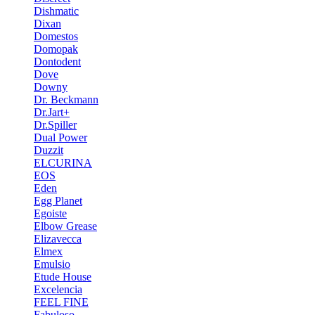
Dishmatic
Dixan
Domestos
Domopak
Dontodent
Dove
Downy
Dr. Beckmann
Dr.Jart+
Dr.Spiller
Dual Power
Duzzit
ELCURINA
EOS
Eden
Egg Planet
Egoiste
Elbow Grease
Elizavecca
Elmex
Emulsio
Etude House
Excelencia
FEEL FINE
Fabuloso