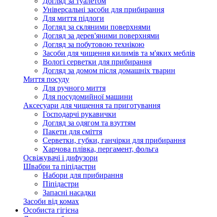
Догляд за туалетом
Універсальні засоби для прибирання
Для миття підлоги
Догляд за скляними поверхнями
Догляд за дерев'яними поверхнями
Догляд за побутовою технікою
Засоби для чищення килимів та м'яких меблів
Вологі серветки для прибирання
Догляд за домом після домашніх тварин
Миття посуду
Для ручного миття
Для посудомийної машини
Аксесуари для чищення та приготування
Господарчі рукавички
Догляд за одягом та взуттям
Пакети для сміття
Серветки, губки, ганчірки для прибирання
Харчова плівка, пергамент, фольга
Освіжувачі і дифузори
Швабри та піпідастри
Набори для прибирання
Піпідастри
Запасні насадки
Засоби від комах
Особиста гігієна