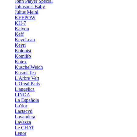
John Player Special
Johnson's Baby
Julius Meinl
KEEPOW
KH-7
Kalyon
Keff
KeycLean
Keyri
Kolonist
Komilfo
Kotex
KuschelWeich
Kusmi Tea
L'Arbre Vert
L'Oreal Paris
L'angelica
LINDA
La Española
La'dor
Lactacyd
Lavandera
Lavazza
Le CHAT
Lenor