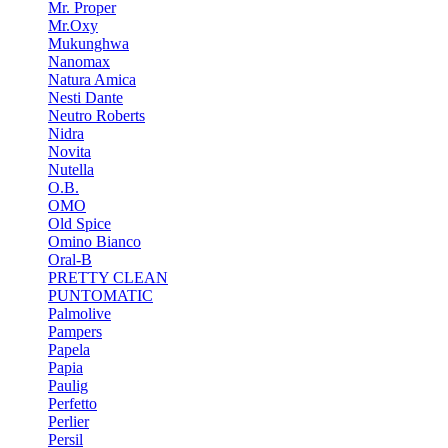
Mr. Proper
Mr.Oxy
Mukunghwa
Nanomax
Natura Amica
Nesti Dante
Neutro Roberts
Nidra
Novita
Nutella
O.B.
OMO
Old Spice
Omino Bianco
Oral-B
PRETTY CLEAN
PUNTOMATIC
Palmolive
Pampers
Papela
Papia
Paulig
Perfetto
Perlier
Persil