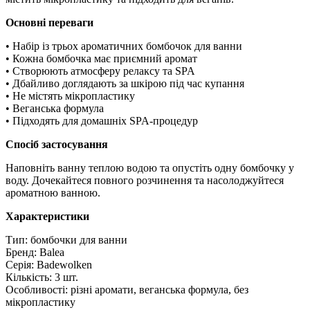
Основні переваги
• Набір із трьох ароматичних бомбочок для ванни
• Кожна бомбочка має приємний аромат
• Створюють атмосферу релаксу та SPA
• Дбайливо доглядають за шкірою під час купання
• Не містять мікропластику
• Веганська формула
• Підходять для домашніх SPA-процедур
Спосіб застосування
Наповніть ванну теплою водою та опустіть одну бомбочку у
воду. Дочекайтеся повного розчинення та насолоджуйтеся
ароматною ванною.
Характеристики
Тип: бомбочки для ванни
Бренд: Balea
Серія: Badewolken
Кількість: 3 шт.
Особливості: різні аромати, веганська формула, без
мікропластику