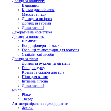
Догляд за обличчям
Вмивання
Креми для обличчя
Маски та педи
Догляд за шкірою
Догляд за губами
Дивитись всі
Декоративна косметика
Догляд за волоссям
Шампуні
Кондиціонери та маски
Гребінці та аксесуари для волосся
Стайлінгові засоби
Догляд за тілом
Догляд за руками та нігтями
Гелі для душу
Креми та скраби для тіла
Піни для ванни
Інтимна гігієна
Дивитись всі
Мило
Рідке
Тверде
Антиперспіранти та дезодоранти
Жіночі