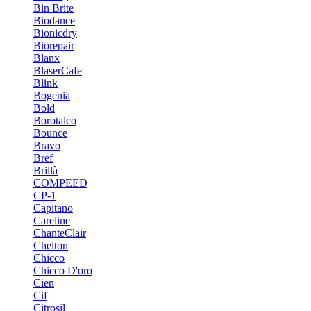
Bin Brite
Biodance
Bionicdry
Biorepair
Blanx
BlaserCafe
Blink
Bogenia
Bold
Borotalco
Bounce
Bravo
Bref
Brillà
COMPEED
CP-1
Capitano
Careline
ChanteСlair
Chelton
Chicco
Chicco D'oro
Cien
Cif
Citrosil