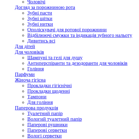
Чоловічі
Догляд за порожниною рота
Зубні пасти
Зубні щітки
Зубні нитки
Ополіскувачі для ротової порожнини
Відбілюючі смужки та індикація зубного нальоту
Дивитись всі
Для дітей
Для чоловіків
Шампуні та гелі для душу
Антиперспіранти та дезодоранти для чоловіків
Гоління
Парфуми
Жіноча гігієна
Прокладки гігієнічні
Прокладки щоденні
Тампони
Для гоління
Паперова продукція
Туалетний папір
Вологий туалетний папір
Паперові рушники
Паперові серветки
Вологі серветки