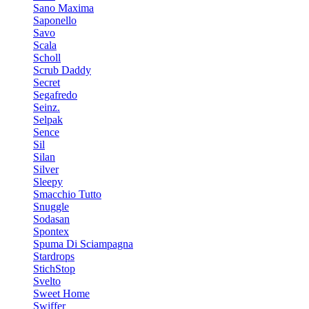
Sano Maxima
Saponello
Savo
Scala
Scholl
Scrub Daddy
Secret
Segafredo
Seinz.
Selpak
Sence
Sil
Silan
Silver
Sleepy
Smacchio Tutto
Snuggle
Sodasan
Spontex
Spuma Di Sciampagna
Stardrops
StichStop
Svelto
Sweet Home
Swiffer