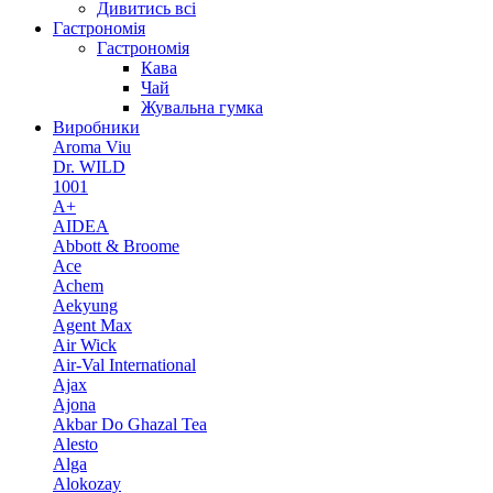
Дивитись всі
Гастрономія
Гастрономія
Кава
Чай
Жувальна гумка
Виробники
Aroma Viu
Dr. WILD
1001
A+
AIDEA
Abbott & Broome
Ace
Achem
Aekyung
Agent Max
Air Wick
Air-Val International
Ajax
Ajona
Akbar Do Ghazal Tea
Alesto
Alga
Alokozay