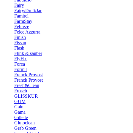
Fairy
Fairy/Dreft/Jar
Famirel
FarmStay
Febreze
Felce Azzurra
Finish
Fissan
Flash
Flink & sauber
FlyFix
Forea
Formil
Franck Provost
Franck Provost
Fresh&Clean
Frosch
GLISSKUR
GUM
Gain
Gama
Gillette
Glutoclean
Grab Green