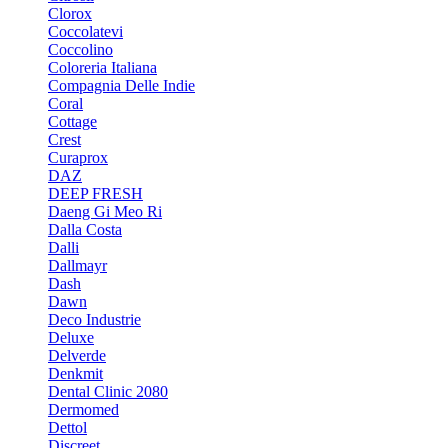
Clorox
Coccolatevi
Coccolino
Coloreria Italiana
Compagnia Delle Indie
Coral
Cottage
Crest
Curaprox
DAZ
DEEP FRESH
Daeng Gi Meo Ri
Dalla Costa
Dalli
Dallmayr
Dash
Dawn
Deco Industrie
Deluxe
Delverde
Denkmit
Dental Clinic 2080
Dermomed
Dettol
Discreet