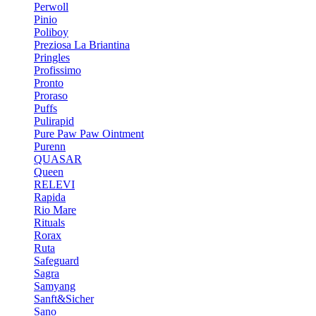
Perwoll
Pinio
Poliboy
Preziosa La Briantina
Pringles
Profissimo
Pronto
Proraso
Puffs
Pulirapid
Pure Paw Paw Ointment
Purenn
QUASAR
Queen
RELEVI
Rapida
Rio Mare
Rituals
Rorax
Ruta
Safeguard
Sagra
Samyang
Sanft&Sicher
Sano