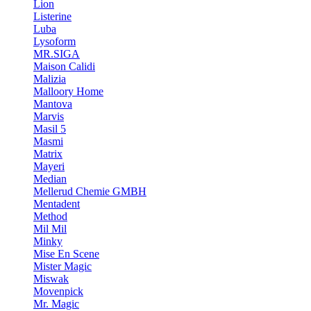
Lion
Listerine
Luba
Lysoform
MR.SIGA
Maison Calidi
Malizia
Malloory Home
Mantova
Marvis
Masil 5
Masmi
Matrix
Mayeri
Median
Mellerud Chemie GMBH
Mentadent
Method
Mil Mil
Minky
Mise En Scene
Mister Magic
Miswak
Movenpick
Mr. Magic