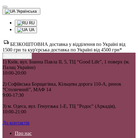
Українська
RU
UA
БЕЗКОШТОВНА доставка у відділення по Україні від
1500 грн та кур'єрська доставка по Україні від 4500 грн*
Наша адреса
1) Київ, вул. Іоанна Павла II, 5, ТЦ “Good Life”, 1 поверх (м.
Палац України)
10:00-20:00
2) Софіївська Борщагівка, Кільцева дорога 110-А, ринок
“Столичний”, МАФ 14
9:00-17:30
3) м. Одеса, вул. Генуезька 1-Е, ТЦ "Родос" (Аркадія),
10:00-21:00
До контактів
Про нас