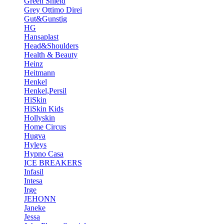
Green Shield
Grey Ottimo Direi
Gut&Gunstig
HG
Hansaplast
Head&Shoulders
Health & Beauty
Heinz
Heitmann
Henkel
Henkel,Persil
HiSkin
HiSkin Kids
Hollyskin
Home Circus
Hugva
Hyleys
Hypno Casa
ICE BREAKERS
Infasil
Intesa
Irge
JEHONN
Janeke
Jessa