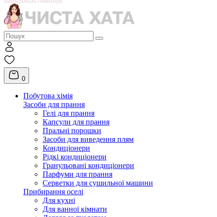
0
Побутова хімія
Засоби для прання
Гелі для прання
Капсули для прання
Пральні порошки
Засоби для виведення плям
Кондиціонери
Рідкі кондиціонери
Гранульовані кондиціонери
Парфуми для прання
Серветки для сушильної машини
Прибирання оселі
Для кухні
Для ванної кімнати