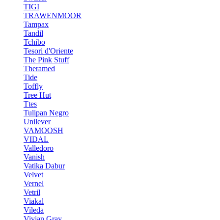
TIGI
TRAWENMOOR
Tampax
Tandil
Tchibo
Tesori d'Oriente
The Pink Stuff
Theramed
Tide
Toffly
Tree Hut
Ttes
Tulipan Negro
Unilever
VAMOOSH
VIDAL
Valledoro
Vanish
Vatika Dabur
Velvet
Vernel
Vetril
Viakal
Vileda
Vivian Gray