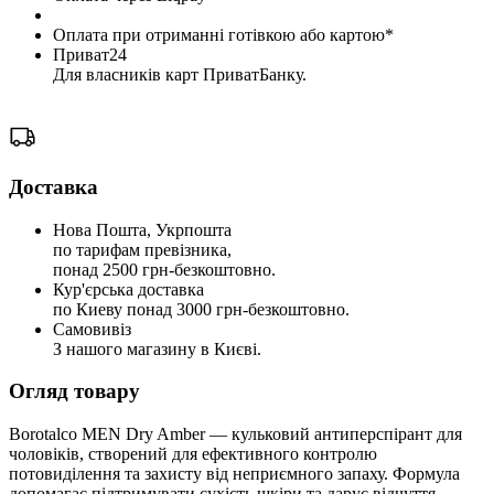
Оплата при отриманні готівкою або картою*
Приват24
Для власників карт ПриватБанку.
Доставка
Нова Пошта, Укрпошта
по тарифам превізника,
понад 2500 грн-безкоштовно.
Кур'єрська доставка
по Киеву понад 3000 грн-безкоштовно.
Самовивіз
З нашого магазину в Києві.
Огляд товару
Borotalco MEN Dry Amber — кульковий антиперспірант для
чоловіків, створений для ефективного контролю
потовиділення та захисту від неприємного запаху. Формула
допомагає підтримувати сухість шкіри та дарує відчуття