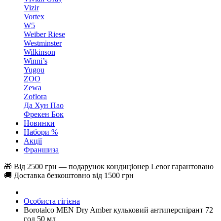
Vizir
Vortex
W5
Weiber Riese
Westminster
Wilkinson
Winni’s
Yugou
ZOO
Zewa
Zoflora
Да Хун Пао
Фрекен Бок
Новинки
Набори %
Акції
Франшиза
🎁 Від 2500 грн — подарунок кондиціонер Lenor гарантовано
🚚 Доставка безкоштовно від 1500 грн
Особиста гігієна
Borotalco MEN Dry Amber кульковий антиперспірант 72
год 50 мл