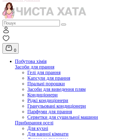
0
Побутова хімія
Засоби для прання
Гелі для прання
Капсули для прання
Пральні порошки
Засоби для виведення плям
Кондиціонери
Рідкі кондиціонери
Гранульовані кондиціонери
Парфуми для прання
Серветки для сушильної машини
Прибирання оселі
Для кухні
Для ванної кімнати