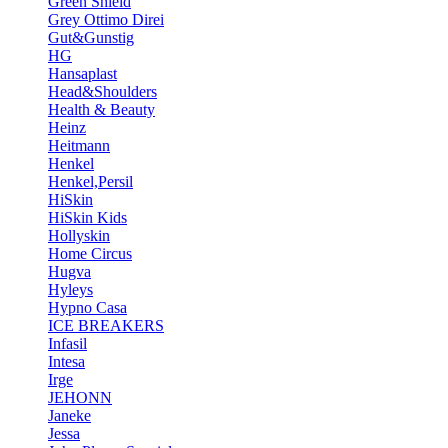
Green Shield
Grey Ottimo Direi
Gut&Gunstig
HG
Hansaplast
Head&Shoulders
Health & Beauty
Heinz
Heitmann
Henkel
Henkel,Persil
HiSkin
HiSkin Kids
Hollyskin
Home Circus
Hugva
Hyleys
Hypno Casa
ICE BREAKERS
Infasil
Intesa
Irge
JEHONN
Janeke
Jessa