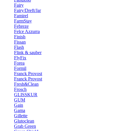
Fairy
Fairy/Dreft/Jar
Famirel
FarmStay
Febreze
Felce Azzurra
Finish
Fissan
Flash
Flink & sauber
FlyFix
Forea
Formil
Franck Provost
Franck Provost
Fresh&Clean
Frosch
GLISSKUR
GUM
Gain
Gama
Gillette
Glutoclean
Grab Green