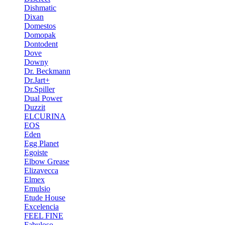
Dishmatic
Dixan
Domestos
Domopak
Dontodent
Dove
Downy
Dr. Beckmann
Dr.Jart+
Dr.Spiller
Dual Power
Duzzit
ELCURINA
EOS
Eden
Egg Planet
Egoiste
Elbow Grease
Elizavecca
Elmex
Emulsio
Etude House
Excelencia
FEEL FINE
Fabuloso