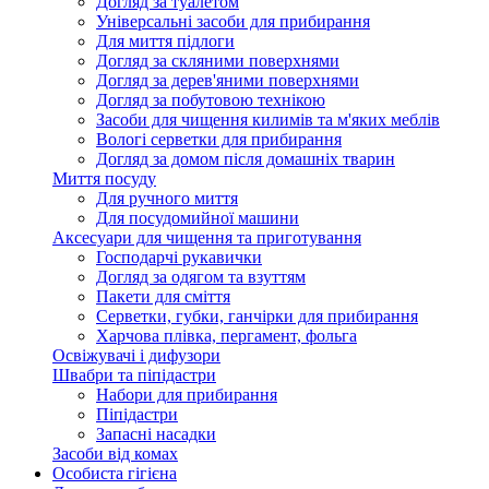
Догляд за туалетом
Універсальні засоби для прибирання
Для миття підлоги
Догляд за скляними поверхнями
Догляд за дерев'яними поверхнями
Догляд за побутовою технікою
Засоби для чищення килимів та м'яких меблів
Вологі серветки для прибирання
Догляд за домом після домашніх тварин
Миття посуду
Для ручного миття
Для посудомийної машини
Аксесуари для чищення та приготування
Господарчі рукавички
Догляд за одягом та взуттям
Пакети для сміття
Серветки, губки, ганчірки для прибирання
Харчова плівка, пергамент, фольга
Освіжувачі і дифузори
Швабри та піпідастри
Набори для прибирання
Піпідастри
Запасні насадки
Засоби від комах
Особиста гігієна