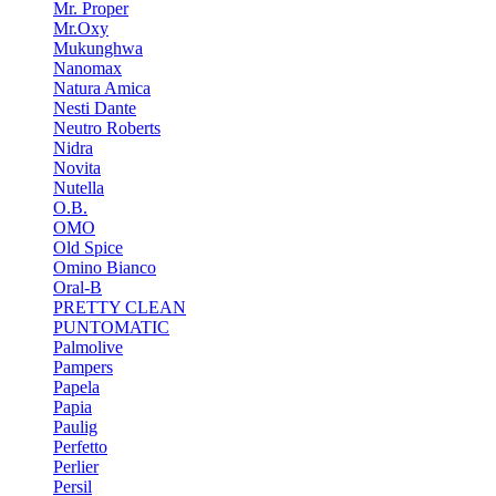
Mr. Proper
Mr.Oxy
Mukunghwa
Nanomax
Natura Amica
Nesti Dante
Neutro Roberts
Nidra
Novita
Nutella
O.B.
OMO
Old Spice
Omino Bianco
Oral-B
PRETTY CLEAN
PUNTOMATIC
Palmolive
Pampers
Papela
Papia
Paulig
Perfetto
Perlier
Persil