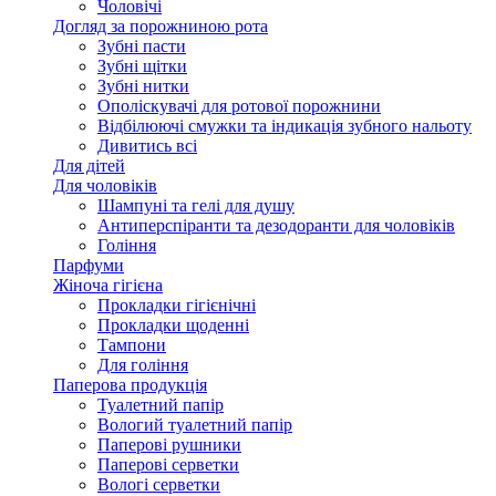
Чоловічі
Догляд за порожниною рота
Зубні пасти
Зубні щітки
Зубні нитки
Ополіскувачі для ротової порожнини
Відбілюючі смужки та індикація зубного нальоту
Дивитись всі
Для дітей
Для чоловіків
Шампуні та гелі для душу
Антиперспіранти та дезодоранти для чоловіків
Гоління
Парфуми
Жіноча гігієна
Прокладки гігієнічні
Прокладки щоденні
Тампони
Для гоління
Паперова продукція
Туалетний папір
Вологий туалетний папір
Паперові рушники
Паперові серветки
Вологі серветки