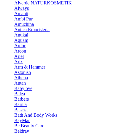
Alverde NATURKOSMETIK
Always
Amanti
Ambi Pur
Amuchina
Antica Erboristeria
Antikal
Aquam
Ardor
Areon
Ariel
Arix
Arm & Hammer
Astonish
Athena
Autan
Babylove
Balea
Barbers
Barilla
Basaza
Bath And Body Works
BayMar
Be Beauty Care
Beldray