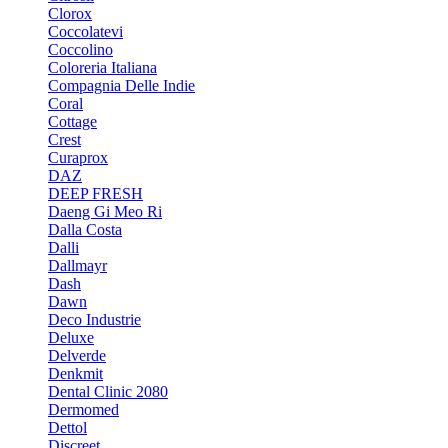
Clorox
Coccolatevi
Coccolino
Coloreria Italiana
Compagnia Delle Indie
Coral
Cottage
Crest
Curaprox
DAZ
DEEP FRESH
Daeng Gi Meo Ri
Dalla Costa
Dalli
Dallmayr
Dash
Dawn
Deco Industrie
Deluxe
Delverde
Denkmit
Dental Clinic 2080
Dermomed
Dettol
Discreet