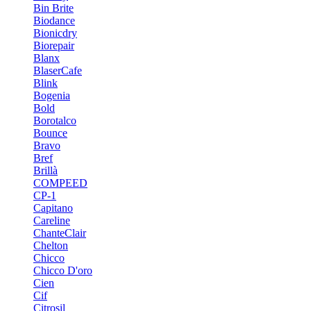
Bin Brite
Biodance
Bionicdry
Biorepair
Blanx
BlaserCafe
Blink
Bogenia
Bold
Borotalco
Bounce
Bravo
Bref
Brillà
COMPEED
CP-1
Capitano
Careline
ChanteСlair
Chelton
Chicco
Chicco D'oro
Cien
Cif
Citrosil