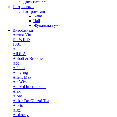
Дивитись всі
Гастрономія
Гастрономія
Кава
Чай
Жувальна гумка
Виробники
Aroma Viu
Dr. WILD
1001
A+
AIDEA
Abbott & Broome
Ace
Achem
Aekyung
Agent Max
Air Wick
Air-Val International
Ajax
Ajona
Akbar Do Ghazal Tea
Alesto
Alga
Alokozay