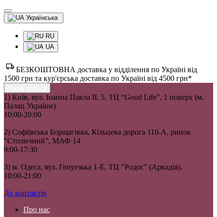
Українська
RU
UA
БЕЗКОШТОВНА доставка у відділення по Україні від
1500 грн та кур'єрська доставка по Україні від 4500 грн*
Наша адреса
1) Київ, вул. Іоанна Павла II, 5, ТЦ “Good Life”, 1 поверх (м.
Палац України)
10:00-20:00
2) Софіївська Борщагівка, Кільцева дорога 110-А, ринок
“Столичний”, МАФ 14
9:00-17:30
3) м. Одеса, вул. Генуезька 1-Е, ТЦ "Родос" (Аркадія),
10:00-21:00
До контактів
Про нас