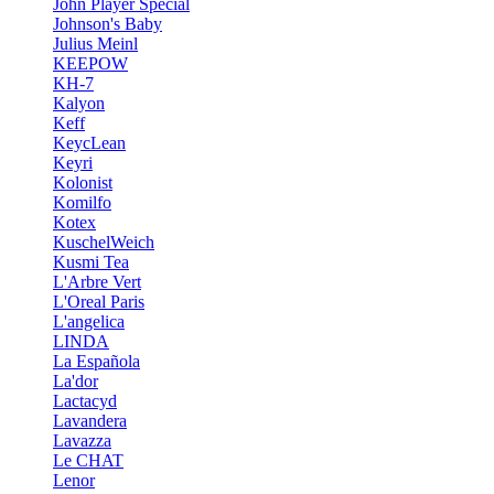
John Player Special
Johnson's Baby
Julius Meinl
KEEPOW
KH-7
Kalyon
Keff
KeycLean
Keyri
Kolonist
Komilfo
Kotex
KuschelWeich
Kusmi Tea
L'Arbre Vert
L'Oreal Paris
L'angelica
LINDA
La Española
La'dor
Lactacyd
Lavandera
Lavazza
Le CHAT
Lenor