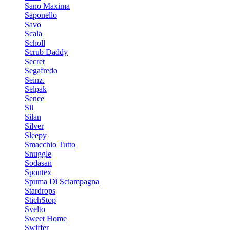
Sano Maxima
Saponello
Savo
Scala
Scholl
Scrub Daddy
Secret
Segafredo
Seinz.
Selpak
Sence
Sil
Silan
Silver
Sleepy
Smacchio Tutto
Snuggle
Sodasan
Spontex
Spuma Di Sciampagna
Stardrops
StichStop
Svelto
Sweet Home
Swiffer