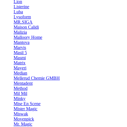
Lion
Listerine
Luba
Lysoform
MR.SIGA
Maison Calidi
Malizia
Malloory Home
Mantova
Marvis
Masil 5
Masmi
Matrix
Mayeri
Median
Mellerud Chemie GMBH
Mentadent
Method
Mil Mil
Minky
Mise En Scene
Mister Magic
Miswak
Movenpick
Mr. Magic