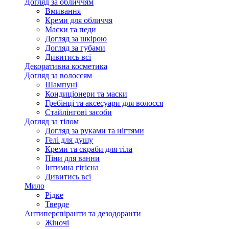
Догляд за обличчям
Вмивання
Креми для обличчя
Маски та педи
Догляд за шкірою
Догляд за губами
Дивитись всі
Декоративна косметика
Догляд за волоссям
Шампуні
Кондиціонери та маски
Гребінці та аксесуари для волосся
Стайлінгові засоби
Догляд за тілом
Догляд за руками та нігтями
Гелі для душу
Креми та скраби для тіла
Піни для ванни
Інтимна гігієна
Дивитись всі
Мило
Рідке
Тверде
Антиперспіранти та дезодоранти
Жіночі