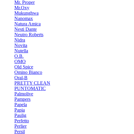
Mr. Proper
Mr.Oxy
Mukunghwa
Nanomax
Natura Amica
Nesti Dante
Neutro Roberts
Nidra
Novita
Nutella
O.B.
OMO
Old Spice
Omino Bianco
Oral-B
PRETTY CLEAN
PUNTOMATIC
Palmolive
Pampers
Papela
Papia
Paulig
Perfetto
Perlier
Persil