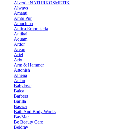
Alverde NATURKOSMETIK
Always
Amanti
Ambi Pur
Amuchina
Antica Erboristeria
Antikal
Aquam
Ardor
Areon
Ariel
Arix
Arm & Hammer
Astonish
Athena
Autan
Babylove
Balea
Barbers
Barilla
Basaza
Bath And Body Works
BayMar
Be Beauty Care
Beldray