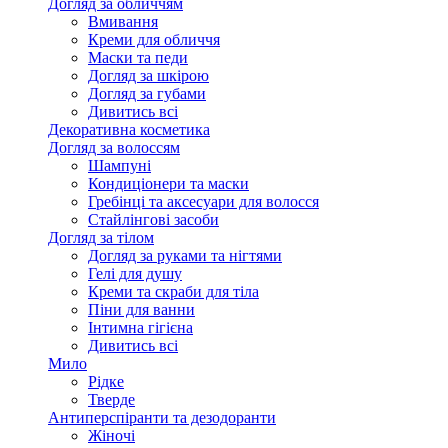
Догляд за обличчям
Вмивання
Креми для обличчя
Маски та педи
Догляд за шкірою
Догляд за губами
Дивитись всі
Декоративна косметика
Догляд за волоссям
Шампуні
Кондиціонери та маски
Гребінці та аксесуари для волосся
Стайлінгові засоби
Догляд за тілом
Догляд за руками та нігтями
Гелі для душу
Креми та скраби для тіла
Піни для ванни
Інтимна гігієна
Дивитись всі
Мило
Рідке
Тверде
Антиперспіранти та дезодоранти
Жіночі