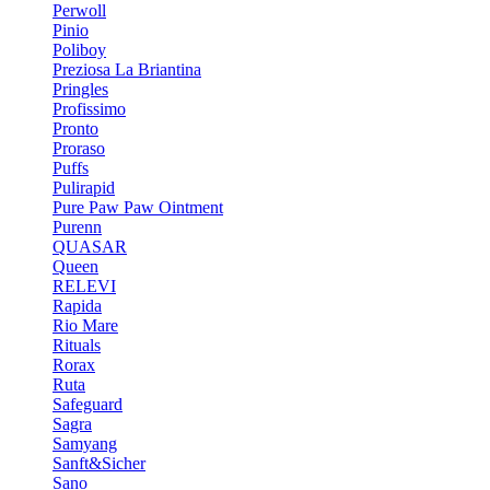
Perwoll
Pinio
Poliboy
Preziosa La Briantina
Pringles
Profissimo
Pronto
Proraso
Puffs
Pulirapid
Pure Paw Paw Ointment
Purenn
QUASAR
Queen
RELEVI
Rapida
Rio Mare
Rituals
Rorax
Ruta
Safeguard
Sagra
Samyang
Sanft&Sicher
Sano