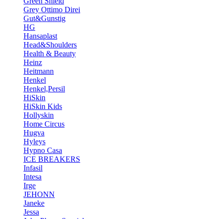
Green Shield
Grey Ottimo Direi
Gut&Gunstig
HG
Hansaplast
Head&Shoulders
Health & Beauty
Heinz
Heitmann
Henkel
Henkel,Persil
HiSkin
HiSkin Kids
Hollyskin
Home Circus
Hugva
Hyleys
Hypno Casa
ICE BREAKERS
Infasil
Intesa
Irge
JEHONN
Janeke
Jessa