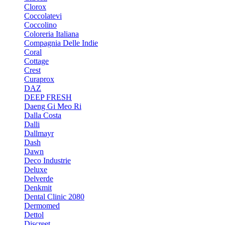
Clorox
Coccolatevi
Coccolino
Coloreria Italiana
Compagnia Delle Indie
Coral
Cottage
Crest
Curaprox
DAZ
DEEP FRESH
Daeng Gi Meo Ri
Dalla Costa
Dalli
Dallmayr
Dash
Dawn
Deco Industrie
Deluxe
Delverde
Denkmit
Dental Clinic 2080
Dermomed
Dettol
Discreet