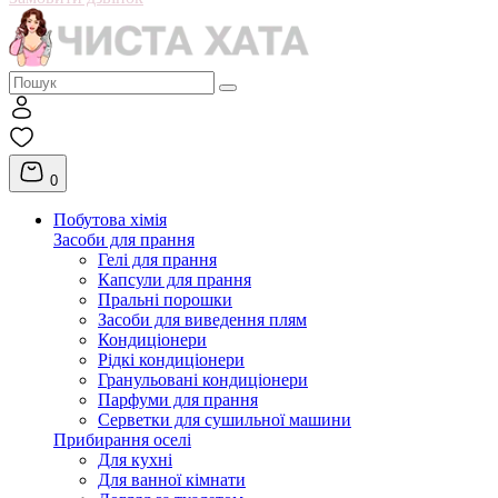
0
Побутова хімія
Засоби для прання
Гелі для прання
Капсули для прання
Пральні порошки
Засоби для виведення плям
Кондиціонери
Рідкі кондиціонери
Гранульовані кондиціонери
Парфуми для прання
Серветки для сушильної машини
Прибирання оселі
Для кухні
Для ванної кімнати