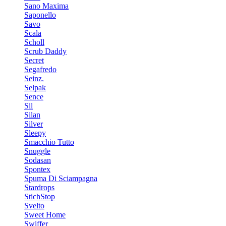
Sano Maxima
Saponello
Savo
Scala
Scholl
Scrub Daddy
Secret
Segafredo
Seinz.
Selpak
Sence
Sil
Silan
Silver
Sleepy
Smacchio Tutto
Snuggle
Sodasan
Spontex
Spuma Di Sciampagna
Stardrops
StichStop
Svelto
Sweet Home
Swiffer