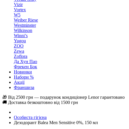
Vizir
Vortex
W5
Weiber Riese
Westminster
Wilkinson
Winni’s
Yugou
ZOO
Zewa
Zoflora
Да Хун Пао
Фрекен Бок
Новинки
Набори %
Акції
Франшиза
🎁 Від 2500 грн — подарунок кондиціонер Lenor гарантовано
🚚 Доставка безкоштовно від 1500 грн
Особиста гігієна
Дезодорант Balea Men Sensitive 0%, 150 мл