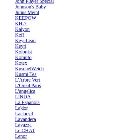
John Player Special
Johnson's Baby
Julius Meinl
KEEPOW
KH-7
Kalyon
Keff
KeycLean
Keyri
Kolonist
Komilfo
Kotex
KuschelWeich
Kusmi Tea
L'Arbre Vert
L'Oreal Paris
L'angelica
LINDA
La Española
La'dor
Lactacyd
Lavandera
Lavazza
Le CHAT
Lenor