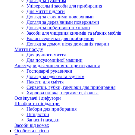
Догляд за туалетом
Універсальні засоби для прибирання
Для миття підлоги
Догляд за скляними поверхнями
Догляд за дерев'яними поверхнями
Догляд за побутовою технікою
Засоби для чищення килимів та м'яких меблів
Вологі серветки для прибирання
Догляд за домом після домашніх тварин
Миття посуду
Для ручного миття
Для посудомийної машини
Аксесуари для чищення та приготування
Господарчі рукавички
Догляд за одягом та взуттям
Пакети для сміття
Серветки, губки, ганчірки для прибирання
Харчова плівка, пергамент, фольга
Освіжувачі і дифузори
Швабри та піпідастри
Набори для прибирання
Піпідастри
Запасні насадки
Засоби від комах
Особиста гігієна