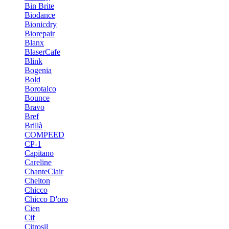
Bin Brite
Biodance
Bionicdry
Biorepair
Blanx
BlaserCafe
Blink
Bogenia
Bold
Borotalco
Bounce
Bravo
Bref
Brillà
COMPEED
CP-1
Capitano
Careline
ChanteСlair
Chelton
Chicco
Chicco D'oro
Cien
Cif
Citrosil