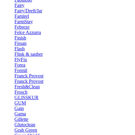
Fairy
Fairy/Dreft/Jar
Famirel
FarmStay
Febreze
Felce Azzurra
Finish
Fissan
Flash
Flink & sauber
FlyFix
Forea
Formil
Franck Provost
Franck Provost
Fresh&Clean
Frosch
GLISSKUR
GUM
Gain
Gama
Gillette
Glutoclean
Grab Green