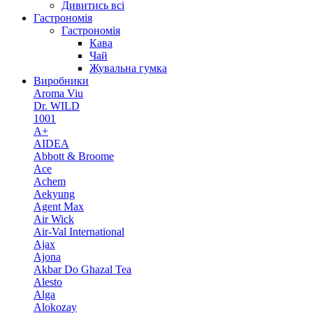
Дивитись всі
Гастрономія
Гастрономія
Кава
Чай
Жувальна гумка
Виробники
Aroma Viu
Dr. WILD
1001
A+
AIDEA
Abbott & Broome
Ace
Achem
Aekyung
Agent Max
Air Wick
Air-Val International
Ajax
Ajona
Akbar Do Ghazal Tea
Alesto
Alga
Alokozay