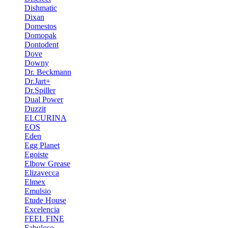
Dishmatic
Dixan
Domestos
Domopak
Dontodent
Dove
Downy
Dr. Beckmann
Dr.Jart+
Dr.Spiller
Dual Power
Duzzit
ELCURINA
EOS
Eden
Egg Planet
Egoiste
Elbow Grease
Elizavecca
Elmex
Emulsio
Etude House
Excelencia
FEEL FINE
Fabuloso