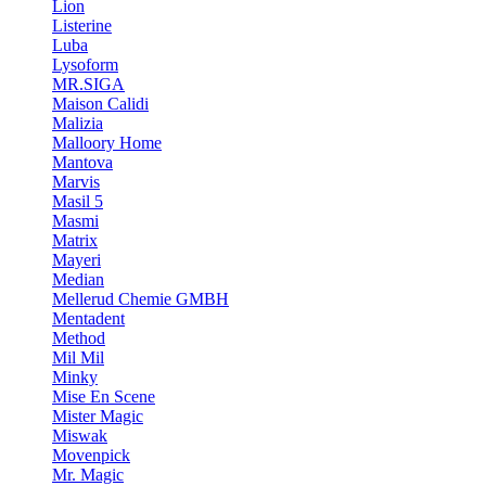
Lion
Listerine
Luba
Lysoform
MR.SIGA
Maison Calidi
Malizia
Malloory Home
Mantova
Marvis
Masil 5
Masmi
Matrix
Mayeri
Median
Mellerud Chemie GMBH
Mentadent
Method
Mil Mil
Minky
Mise En Scene
Mister Magic
Miswak
Movenpick
Mr. Magic