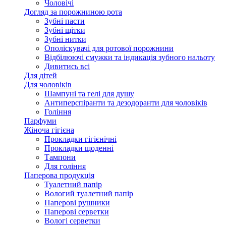
Чоловічі
Догляд за порожниною рота
Зубні пасти
Зубні щітки
Зубні нитки
Ополіскувачі для ротової порожнини
Відбілюючі смужки та індикація зубного нальоту
Дивитись всі
Для дітей
Для чоловіків
Шампуні та гелі для душу
Антиперспіранти та дезодоранти для чоловіків
Гоління
Парфуми
Жіноча гігієна
Прокладки гігієнічні
Прокладки щоденні
Тампони
Для гоління
Паперова продукція
Туалетний папір
Вологий туалетний папір
Паперові рушники
Паперові серветки
Вологі серветки