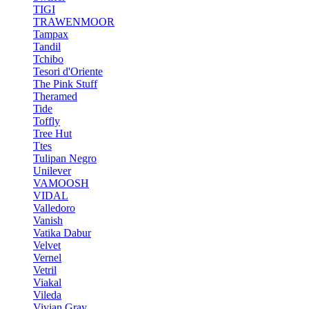
TIGI
TRAWENMOOR
Tampax
Tandil
Tchibo
Tesori d'Oriente
The Pink Stuff
Theramed
Tide
Toffly
Tree Hut
Ttes
Tulipan Negro
Unilever
VAMOOSH
VIDAL
Valledoro
Vanish
Vatika Dabur
Velvet
Vernel
Vetril
Viakal
Vileda
Vivian Gray