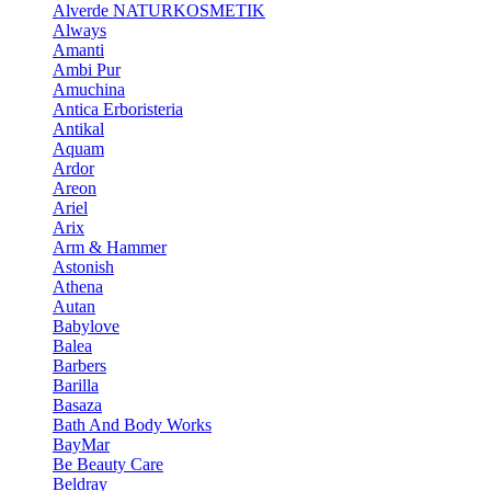
Alverde NATURKOSMETIK
Always
Amanti
Ambi Pur
Amuchina
Antica Erboristeria
Antikal
Aquam
Ardor
Areon
Ariel
Arix
Arm & Hammer
Astonish
Athena
Autan
Babylove
Balea
Barbers
Barilla
Basaza
Bath And Body Works
BayMar
Be Beauty Care
Beldray