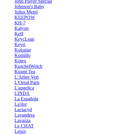
John Player Special
Johnson's Baby
Julius Meinl
KEEPOW
KH-7
Kalyon
Keff
KeycLean
Keyri
Kolonist
Komilfo
Kotex
KuschelWeich
Kusmi Tea
L'Arbre Vert
L'Oreal Paris
L'angelica
LINDA
La Española
La'dor
Lactacyd
Lavandera
Lavazza
Le CHAT
Lenor