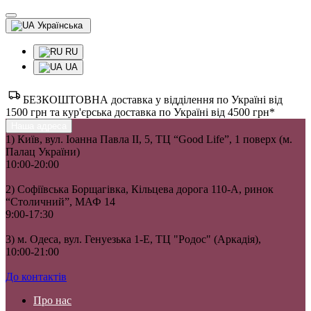
Українська
RU
UA
БЕЗКОШТОВНА доставка у відділення по Україні від
1500 грн та кур'єрська доставка по Україні від 4500 грн*
Наша адреса
1) Київ, вул. Іоанна Павла II, 5, ТЦ “Good Life”, 1 поверх (м.
Палац України)
10:00-20:00
2) Софіївська Борщагівка, Кільцева дорога 110-А, ринок
“Столичний”, МАФ 14
9:00-17:30
3) м. Одеса, вул. Генуезька 1-Е, ТЦ "Родос" (Аркадія),
10:00-21:00
До контактів
Про нас