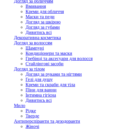
Догляд за обличчям
Вмивання
Креми для обличчя
Маски та педи
Догляд за шкірою
Догляд за губами
Дивитись всі
Декоративна косметика
Догляд за волоссям
Шампуні
Кондиціонери та маски
Гребінці та аксесуари для волосся
Стайлінгові засоби
Догляд за тілом
Догляд за руками та нігтями
Гелі для душу
Креми та скраби для тіла
Піни для ванни
Інтимна гігієна
Дивитись всі
Мило
Рідке
Тверде
Антиперспіранти та дезодоранти
Жіночі