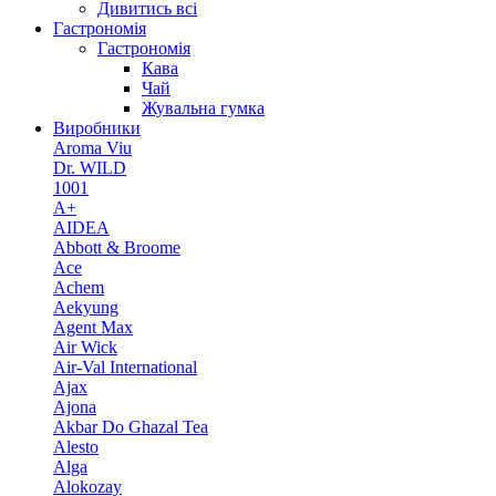
Дивитись всі
Гастрономія
Гастрономія
Кава
Чай
Жувальна гумка
Виробники
Aroma Viu
Dr. WILD
1001
A+
AIDEA
Abbott & Broome
Ace
Achem
Aekyung
Agent Max
Air Wick
Air-Val International
Ajax
Ajona
Akbar Do Ghazal Tea
Alesto
Alga
Alokozay