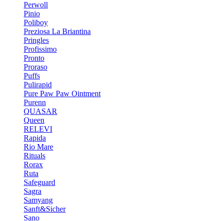
Perwoll
Pinio
Poliboy
Preziosa La Briantina
Pringles
Profissimo
Pronto
Proraso
Puffs
Pulirapid
Pure Paw Paw Ointment
Purenn
QUASAR
Queen
RELEVI
Rapida
Rio Mare
Rituals
Rorax
Ruta
Safeguard
Sagra
Samyang
Sanft&Sicher
Sano