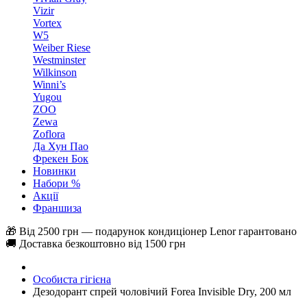
Vizir
Vortex
W5
Weiber Riese
Westminster
Wilkinson
Winni’s
Yugou
ZOO
Zewa
Zoflora
Да Хун Пао
Фрекен Бок
Новинки
Набори %
Акції
Франшиза
🎁 Від 2500 грн — подарунок кондиціонер Lenor гарантовано
🚚 Доставка безкоштовно від 1500 грн
Особиста гігієна
Дезодорант спрей чоловічий Forea Invisible Dry, 200 мл