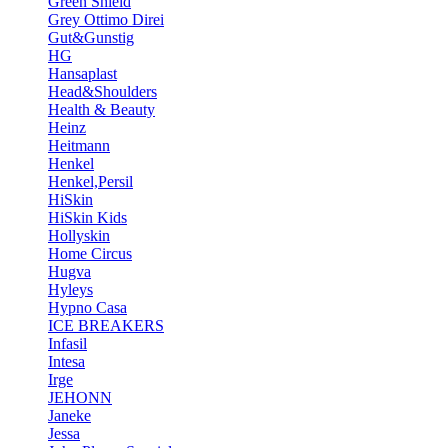
Green Shield
Grey Ottimo Direi
Gut&Gunstig
HG
Hansaplast
Head&Shoulders
Health & Beauty
Heinz
Heitmann
Henkel
Henkel,Persil
HiSkin
HiSkin Kids
Hollyskin
Home Circus
Hugva
Hyleys
Hypno Casa
ICE BREAKERS
Infasil
Intesa
Irge
JEHONN
Janeke
Jessa