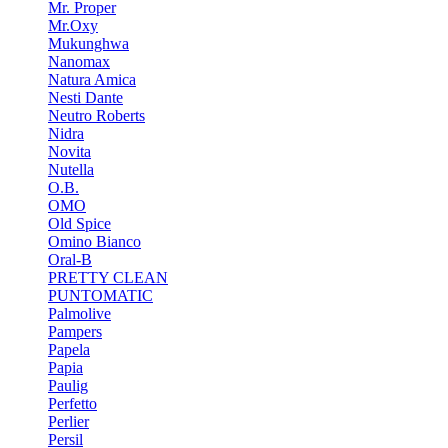
Mr. Proper
Mr.Oxy
Mukunghwa
Nanomax
Natura Amica
Nesti Dante
Neutro Roberts
Nidra
Novita
Nutella
O.B.
OMO
Old Spice
Omino Bianco
Oral-B
PRETTY CLEAN
PUNTOMATIC
Palmolive
Pampers
Papela
Papia
Paulig
Perfetto
Perlier
Persil