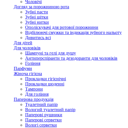
Чоловічі
Догляд за порожниною рота
Зубні пасти
Зубні щітки
Зубні нитки
Ополіскувачі для ротової порожнини
Відбілюючі смужки та індикація зубного нальоту
Дивитись всі
Для дітей
Для чоловіків
Шампуні та гелі для душу
Антиперспіранти та дезодоранти для чоловіків
Гоління
Парфуми
Жіноча гігієна
Прокладки гігієнічні
Прокладки щоденні
Тампони
Для гоління
Паперова продукція
Туалетний папір
Вологий туалетний папір
Паперові рушники
Паперові серветки
Вологі серветки