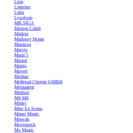
Lion
Listerine
Luba
Lysoform
MR.SIGA
Maison Calidi
Malizia
Malloory Home
Mantova
Marvis
Masil 5
Masmi
Matrix
Mayeri
Median
Mellerud Chemie GMBH
Mentadent
Method
Mil Mil
Minky
Mise En Scene
Mister Magic
Miswak
Movenpick
Mr. Magic