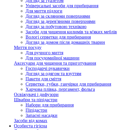
Догляд за туалетом
Універсальні засоби для прибирання
Для миття підлоги
Догляд за скляними поверхнями
Догляд за дерев'яними поверхнями
Догляд за побутовою технікою
Засоби для чищення килимів та м'яких меблів
Вологі серветки для прибирання
Догляд за домом після домашніх тварин
Миття посуду
Для ручного миття
Для посудомийної машини
Аксесуари для чищення та приготування
Господарчі рукавички
Догляд за одягом та взуттям
Пакети для сміття
Серветки, губки, ганчірки для прибирання
Харчова плівка, пергамент, фольга
Освіжувачі і дифузори
Швабри та піпідастри
Набори для прибирання
Піпідастри
Запасні насадки
Засоби від комах
Особиста гігієна