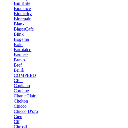
Bin Brite
Biodance
Bionicdry
Biorepair
Blanx
BlaserCafe
Blink
Bogenia
Bold
Borotalco
Bounce
Bravo
Bref
Brillà
COMPEED
CP-1
Capitano
Careline
ChanteСlair
Chelton
Chicco
Chicco D'oro
Cien
Cif
Citrosil