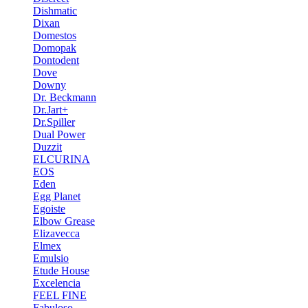
Dishmatic
Dixan
Domestos
Domopak
Dontodent
Dove
Downy
Dr. Beckmann
Dr.Jart+
Dr.Spiller
Dual Power
Duzzit
ELCURINA
EOS
Eden
Egg Planet
Egoiste
Elbow Grease
Elizavecca
Elmex
Emulsio
Etude House
Excelencia
FEEL FINE
Fabuloso