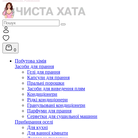
0
Побутова хімія
Засоби для прання
Гелі для прання
Капсули для прання
Пральні порошки
Засоби для виведення плям
Кондиціонери
Рідкі кондиціонери
Гранульовані кондиціонери
Парфуми для прання
Серветки для сушильної машини
Прибирання оселі
Для кухні
Для ванної кімнати