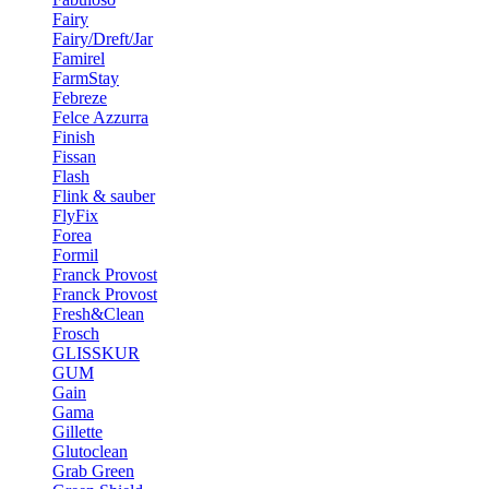
Fairy
Fairy/Dreft/Jar
Famirel
FarmStay
Febreze
Felce Azzurra
Finish
Fissan
Flash
Flink & sauber
FlyFix
Forea
Formil
Franck Provost
Franck Provost
Fresh&Clean
Frosch
GLISSKUR
GUM
Gain
Gama
Gillette
Glutoclean
Grab Green