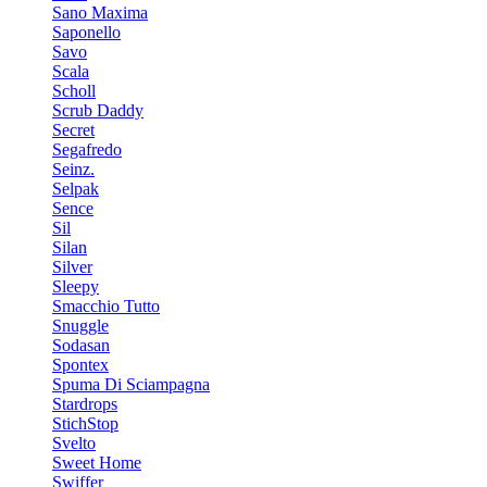
Sano Maxima
Saponello
Savo
Scala
Scholl
Scrub Daddy
Secret
Segafredo
Seinz.
Selpak
Sence
Sil
Silan
Silver
Sleepy
Smacchio Tutto
Snuggle
Sodasan
Spontex
Spuma Di Sciampagna
Stardrops
StichStop
Svelto
Sweet Home
Swiffer