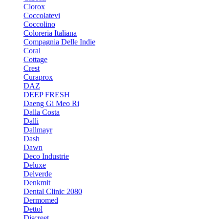
Clorox
Coccolatevi
Coccolino
Coloreria Italiana
Compagnia Delle Indie
Coral
Cottage
Crest
Curaprox
DAZ
DEEP FRESH
Daeng Gi Meo Ri
Dalla Costa
Dalli
Dallmayr
Dash
Dawn
Deco Industrie
Deluxe
Delverde
Denkmit
Dental Clinic 2080
Dermomed
Dettol
Discreet