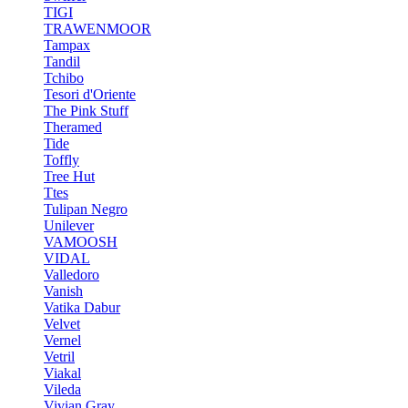
TIGI
TRAWENMOOR
Tampax
Tandil
Tchibo
Tesori d'Oriente
The Pink Stuff
Theramed
Tide
Toffly
Tree Hut
Ttes
Tulipan Negro
Unilever
VAMOOSH
VIDAL
Valledoro
Vanish
Vatika Dabur
Velvet
Vernel
Vetril
Viakal
Vileda
Vivian Gray