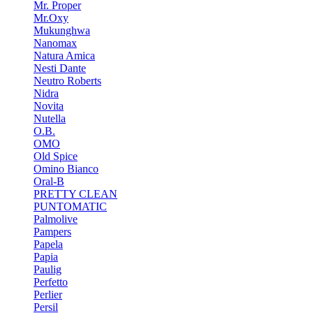
Mr. Proper
Mr.Oxy
Mukunghwa
Nanomax
Natura Amica
Nesti Dante
Neutro Roberts
Nidra
Novita
Nutella
O.B.
OMO
Old Spice
Omino Bianco
Oral-B
PRETTY CLEAN
PUNTOMATIC
Palmolive
Pampers
Papela
Papia
Paulig
Perfetto
Perlier
Persil