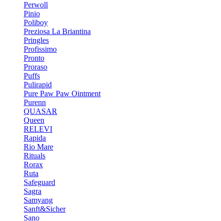
Perwoll
Pinio
Poliboy
Preziosa La Briantina
Pringles
Profissimo
Pronto
Proraso
Puffs
Pulirapid
Pure Paw Paw Ointment
Purenn
QUASAR
Queen
RELEVI
Rapida
Rio Mare
Rituals
Rorax
Ruta
Safeguard
Sagra
Samyang
Sanft&Sicher
Sano