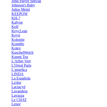
John Player Special
Johnson's Baby
Julius Meinl
KEEPOW
KH-7
Kalyon
Keff
KeycLean
Keyri
Kolonist
Komilfo
Kotex
KuschelWeich
Kusmi Tea
L'Arbre Vert
L'Oreal Paris
L'angelica
LINDA
La Española
La'dor
Lactacyd
Lavandera
Lavazza
Le CHAT
Lenor