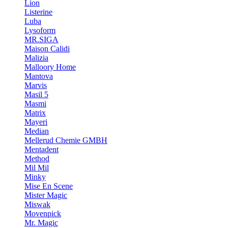
Lion
Listerine
Luba
Lysoform
MR.SIGA
Maison Calidi
Malizia
Malloory Home
Mantova
Marvis
Masil 5
Masmi
Matrix
Mayeri
Median
Mellerud Chemie GMBH
Mentadent
Method
Mil Mil
Minky
Mise En Scene
Mister Magic
Miswak
Movenpick
Mr. Magic