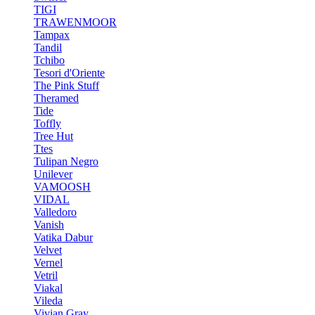
TIGI
TRAWENMOOR
Tampax
Tandil
Tchibo
Tesori d'Oriente
The Pink Stuff
Theramed
Tide
Toffly
Tree Hut
Ttes
Tulipan Negro
Unilever
VAMOOSH
VIDAL
Valledoro
Vanish
Vatika Dabur
Velvet
Vernel
Vetril
Viakal
Vileda
Vivian Gray