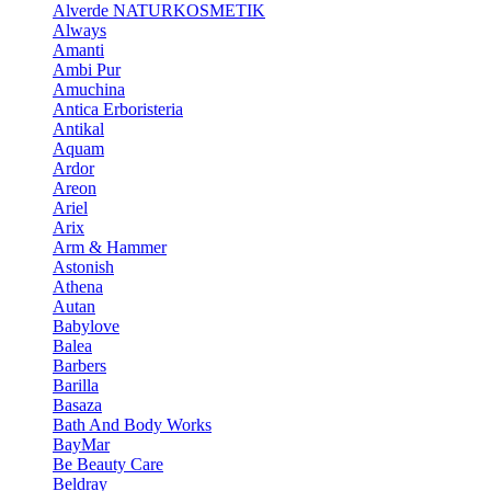
Alverde NATURKOSMETIK
Always
Amanti
Ambi Pur
Amuchina
Antica Erboristeria
Antikal
Aquam
Ardor
Areon
Ariel
Arix
Arm & Hammer
Astonish
Athena
Autan
Babylove
Balea
Barbers
Barilla
Basaza
Bath And Body Works
BayMar
Be Beauty Care
Beldray