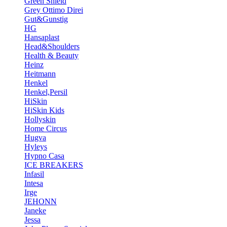
Green Shield
Grey Ottimo Direi
Gut&Gunstig
HG
Hansaplast
Head&Shoulders
Health & Beauty
Heinz
Heitmann
Henkel
Henkel,Persil
HiSkin
HiSkin Kids
Hollyskin
Home Circus
Hugva
Hyleys
Hypno Casa
ICE BREAKERS
Infasil
Intesa
Irge
JEHONN
Janeke
Jessa