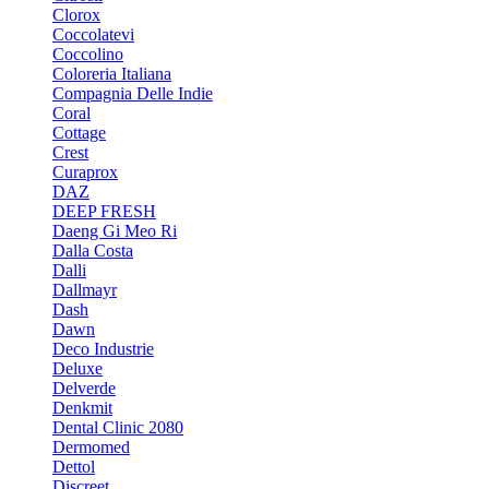
Clorox
Coccolatevi
Coccolino
Coloreria Italiana
Compagnia Delle Indie
Coral
Cottage
Crest
Curaprox
DAZ
DEEP FRESH
Daeng Gi Meo Ri
Dalla Costa
Dalli
Dallmayr
Dash
Dawn
Deco Industrie
Deluxe
Delverde
Denkmit
Dental Clinic 2080
Dermomed
Dettol
Discreet