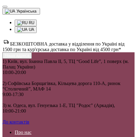
Українська
RU
UA
БЕЗКОШТОВНА доставка у відділення по Україні від
1500 грн та кур'єрська доставка по Україні від 4500 грн*
Наша адреса
1) Київ, вул. Іоанна Павла II, 5, ТЦ “Good Life”, 1 поверх (м.
Палац України)
10:00-20:00
2) Софіївська Борщагівка, Кільцева дорога 110-А, ринок
“Столичний”, МАФ 14
9:00-17:30
3) м. Одеса, вул. Генуезька 1-Е, ТЦ "Родос" (Аркадія),
10:00-21:00
До контактів
Про нас