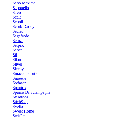
Sano Maxima
Saponello
Savo
Scala
Scholl
Scrub Daddy
Secret
Segafredo
Seinz.
Selpak
Sence
Sil
Silan
Silver
Sleepy
Smacchio Tutto
Snuggle
Sodasan
Spontex
Spuma Di Sciampagna
Stardrops
StichStop
Svelto
Sweet Home
Swiffer