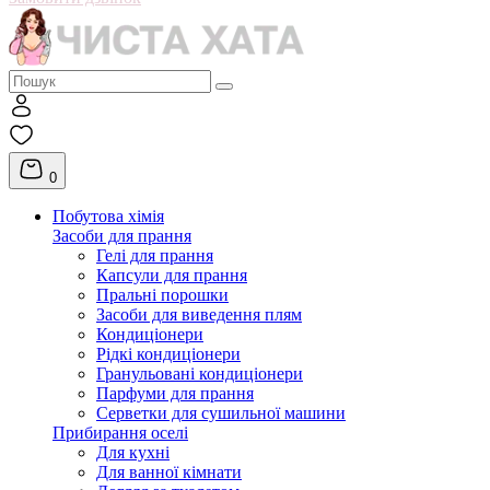
0
Побутова хімія
Засоби для прання
Гелі для прання
Капсули для прання
Пральні порошки
Засоби для виведення плям
Кондиціонери
Рідкі кондиціонери
Гранульовані кондиціонери
Парфуми для прання
Серветки для сушильної машини
Прибирання оселі
Для кухні
Для ванної кімнати