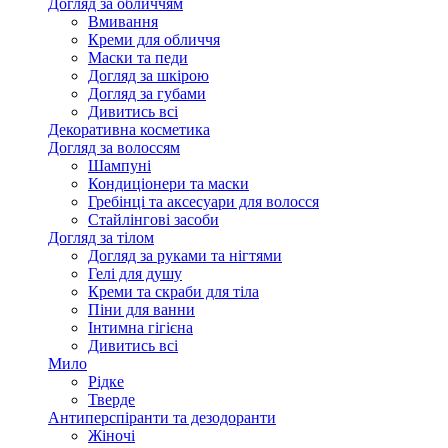
Догляд за обличчям
Вмивання
Креми для обличчя
Маски та педи
Догляд за шкірою
Догляд за губами
Дивитись всі
Декоративна косметика
Догляд за волоссям
Шампуні
Кондиціонери та маски
Гребінці та аксесуари для волосся
Стайлінгові засоби
Догляд за тілом
Догляд за руками та нігтями
Гелі для душу
Креми та скраби для тіла
Піни для ванни
Інтимна гігієна
Дивитись всі
Мило
Рідке
Тверде
Антиперспіранти та дезодоранти
Жіночі