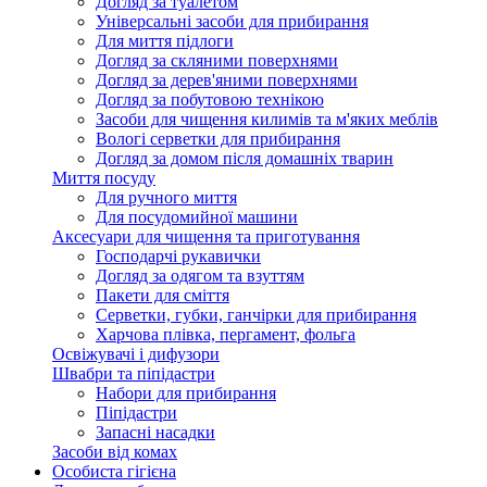
Догляд за туалетом
Універсальні засоби для прибирання
Для миття підлоги
Догляд за скляними поверхнями
Догляд за дерев'яними поверхнями
Догляд за побутовою технікою
Засоби для чищення килимів та м'яких меблів
Вологі серветки для прибирання
Догляд за домом після домашніх тварин
Миття посуду
Для ручного миття
Для посудомийної машини
Аксесуари для чищення та приготування
Господарчі рукавички
Догляд за одягом та взуттям
Пакети для сміття
Серветки, губки, ганчірки для прибирання
Харчова плівка, пергамент, фольга
Освіжувачі і дифузори
Швабри та піпідастри
Набори для прибирання
Піпідастри
Запасні насадки
Засоби від комах
Особиста гігієна