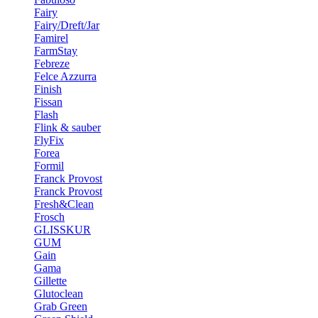
Fairy
Fairy/Dreft/Jar
Famirel
FarmStay
Febreze
Felce Azzurra
Finish
Fissan
Flash
Flink & sauber
FlyFix
Forea
Formil
Franck Provost
Franck Provost
Fresh&Clean
Frosch
GLISSKUR
GUM
Gain
Gama
Gillette
Glutoclean
Grab Green