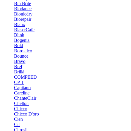
Bin Brite
Biodance
Bionicdry
Biorepair
Blanx
BlaserCafe
Blink
Bogenia
Bold
Borotalco
Bounce
Bravo
Bref
Brillà
COMPEED
CP-1
Capitano
Careline
ChanteСlair
Chelton
Chicco
Chicco D'oro
Cien
Cif
Citrosil