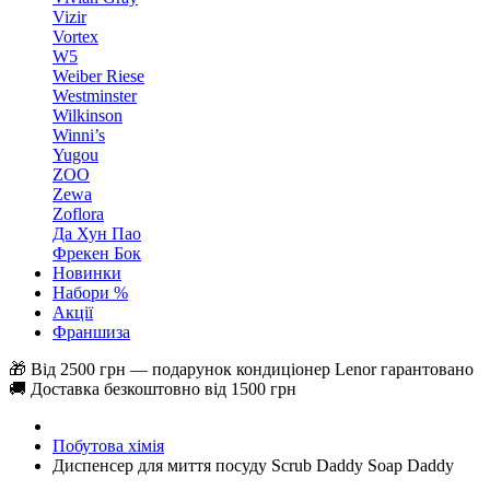
Vizir
Vortex
W5
Weiber Riese
Westminster
Wilkinson
Winni’s
Yugou
ZOO
Zewa
Zoflora
Да Хун Пао
Фрекен Бок
Новинки
Набори %
Акції
Франшиза
🎁 Від 2500 грн — подарунок кондиціонер Lenor гарантовано
🚚 Доставка безкоштовно від 1500 грн
Побутова хімія
Диспенсер для миття посуду Scrub Daddy Soap Daddy