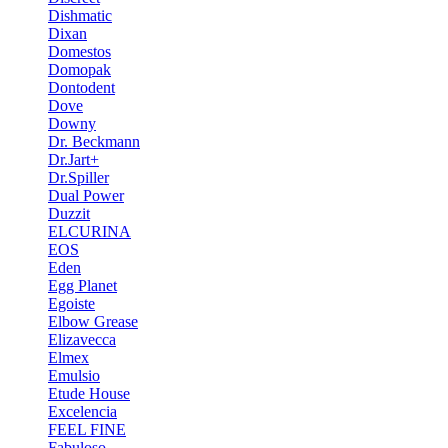
Dishmatic
Dixan
Domestos
Domopak
Dontodent
Dove
Downy
Dr. Beckmann
Dr.Jart+
Dr.Spiller
Dual Power
Duzzit
ELCURINA
EOS
Eden
Egg Planet
Egoiste
Elbow Grease
Elizavecca
Elmex
Emulsio
Etude House
Excelencia
FEEL FINE
Fabuloso