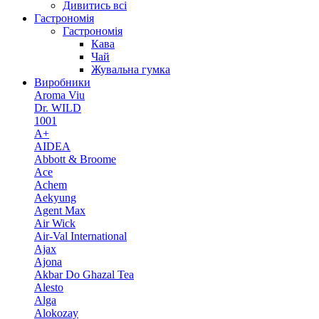
Дивитись всі
Гастрономія
Гастрономія
Кава
Чай
Жувальна гумка
Виробники
Aroma Viu
Dr. WILD
1001
A+
AIDEA
Abbott & Broome
Ace
Achem
Aekyung
Agent Max
Air Wick
Air-Val International
Ajax
Ajona
Akbar Do Ghazal Tea
Alesto
Alga
Alokozay