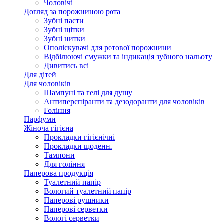
Чоловічі
Догляд за порожниною рота
Зубні пасти
Зубні щітки
Зубні нитки
Ополіскувачі для ротової порожнини
Відбілюючі смужки та індикація зубного нальоту
Дивитись всі
Для дітей
Для чоловіків
Шампуні та гелі для душу
Антиперспіранти та дезодоранти для чоловіків
Гоління
Парфуми
Жіноча гігієна
Прокладки гігієнічні
Прокладки щоденні
Тампони
Для гоління
Паперова продукція
Туалетний папір
Вологий туалетний папір
Паперові рушники
Паперові серветки
Вологі серветки