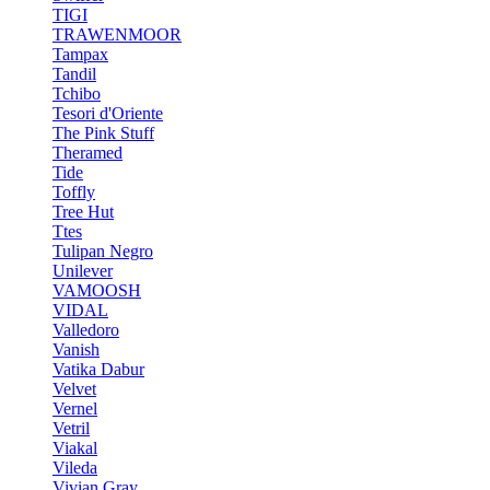
TIGI
TRAWENMOOR
Tampax
Tandil
Tchibo
Tesori d'Oriente
The Pink Stuff
Theramed
Tide
Toffly
Tree Hut
Ttes
Tulipan Negro
Unilever
VAMOOSH
VIDAL
Valledoro
Vanish
Vatika Dabur
Velvet
Vernel
Vetril
Viakal
Vileda
Vivian Gray