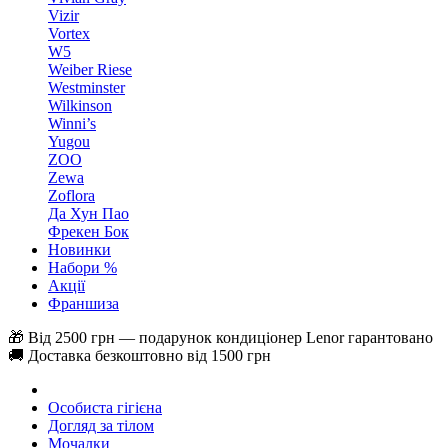
Vizir
Vortex
W5
Weiber Riese
Westminster
Wilkinson
Winni’s
Yugou
ZOO
Zewa
Zoflora
Да Хун Пао
Фрекен Бок
Новинки
Набори %
Акції
Франшиза
🎁 Від 2500 грн — подарунок кондиціонер Lenor гарантовано
🚚 Доставка безкоштовно від 1500 грн
Особиста гігієна
Догляд за тілом
Мочалки