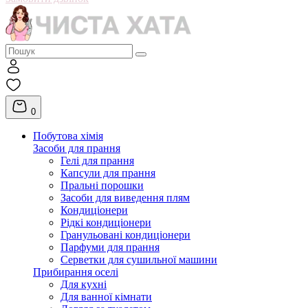
0
Побутова хімія
Засоби для прання
Гелі для прання
Капсули для прання
Пральні порошки
Засоби для виведення плям
Кондиціонери
Рідкі кондиціонери
Гранульовані кондиціонери
Парфуми для прання
Серветки для сушильної машини
Прибирання оселі
Для кухні
Для ванної кімнати