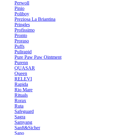
Perwoll
Pinio
Poliboy
Preziosa La Briantina
Pringles
Profissimo
Pronto
Proraso
Puffs
Pulirapid
Pure Paw Paw Ointment
Purenn
QUASAR
Queen
RELEVI
Rapida
Rio Mare
Rituals
Rorax
Ruta
Safeguard
Sagra
Samyang
Sanft&Sicher
Sano