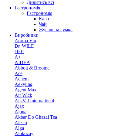
Дивитись всі
Гастрономія
Гастрономія
Кава
Чай
Жувальна гумка
Виробники
Aroma Viu
Dr. WILD
1001
A+
AIDEA
Abbott & Broome
Ace
Achem
Aekyung
Agent Max
Air Wick
Air-Val International
Ajax
Ajona
Akbar Do Ghazal Tea
Alesto
Alga
Alokozay