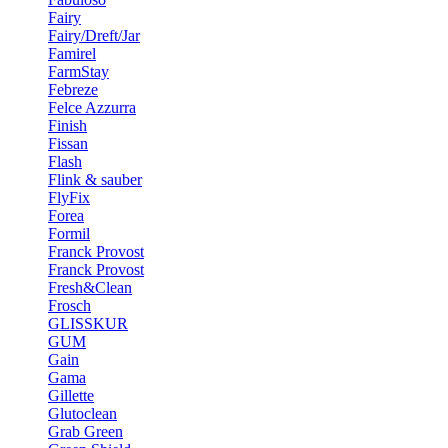
Fairy
Fairy/Dreft/Jar
Famirel
FarmStay
Febreze
Felce Azzurra
Finish
Fissan
Flash
Flink & sauber
FlyFix
Forea
Formil
Franck Provost
Franck Provost
Fresh&Clean
Frosch
GLISSKUR
GUM
Gain
Gama
Gillette
Glutoclean
Grab Green