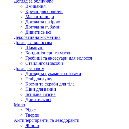
Догляд за обличчям
Вмивання
Креми для обличчя
Маски та педи
Догляд за шкірою
Догляд за губами
Дивитись всі
Декоративна косметика
Догляд за волоссям
Шампуні
Кондиціонери та маски
Гребінці та аксесуари для волосся
Стайлінгові засоби
Догляд за тілом
Догляд за руками та нігтями
Гелі для душу
Креми та скраби для тіла
Піни для ванни
Інтимна гігієна
Дивитись всі
Мило
Рідке
Тверде
Антиперспіранти та дезодоранти
Жіночі