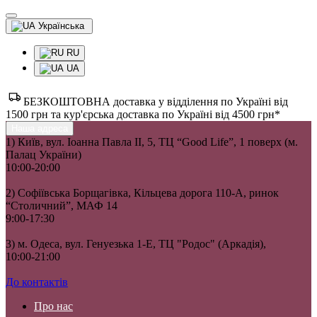
Українська
RU
UA
БЕЗКОШТОВНА доставка у відділення по Україні від
1500 грн та кур'єрська доставка по Україні від 4500 грн*
Наша адреса
1) Київ, вул. Іоанна Павла II, 5, ТЦ “Good Life”, 1 поверх (м.
Палац України)
10:00-20:00
2) Софіївська Борщагівка, Кільцева дорога 110-А, ринок
“Столичний”, МАФ 14
9:00-17:30
3) м. Одеса, вул. Генуезька 1-Е, ТЦ "Родос" (Аркадія),
10:00-21:00
До контактів
Про нас