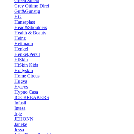
Green Shield
Grey Ottimo Direi
Gut&Gunstig
HG
Hansaplast
Head&Shoulders
Health & Beauty
Heinz
Heitmann
Henkel
Henkel,Persil
HiSkin
HiSkin Kids
Hollyskin
Home Circus
Hugva
Hyleys
Hypno Casa
ICE BREAKERS
Infasil
Intesa
Irge
JEHONN
Janeke
Jessa