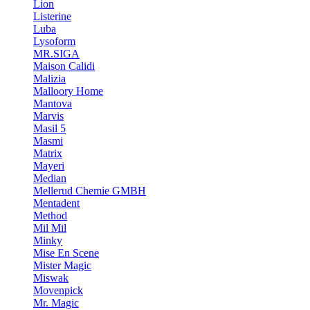
Lion
Listerine
Luba
Lysoform
MR.SIGA
Maison Calidi
Malizia
Malloory Home
Mantova
Marvis
Masil 5
Masmi
Matrix
Mayeri
Median
Mellerud Chemie GMBH
Mentadent
Method
Mil Mil
Minky
Mise En Scene
Mister Magic
Miswak
Movenpick
Mr. Magic