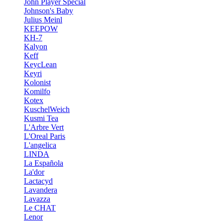
John Player Special
Johnson's Baby
Julius Meinl
KEEPOW
KH-7
Kalyon
Keff
KeycLean
Keyri
Kolonist
Komilfo
Kotex
KuschelWeich
Kusmi Tea
L'Arbre Vert
L'Oreal Paris
L'angelica
LINDA
La Española
La'dor
Lactacyd
Lavandera
Lavazza
Le CHAT
Lenor