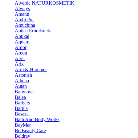
Alverde NATURKOSMETIK
Always
Amanti
Ambi Pur
Amuchina
Antica Erboristeria
Antikal
Aquam
Ardor
Areon
Ariel
Arix
Arm & Hammer
Astonish
Athena
Autan
Babylove
Balea
Barbers
Barilla
Basaza
Bath And Body Works
BayMar
Be Beauty Care
Beldray