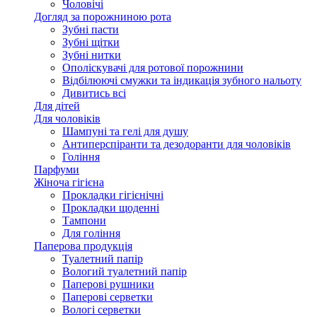
Чоловічі
Догляд за порожниною рота
Зубні пасти
Зубні щітки
Зубні нитки
Ополіскувачі для ротової порожнини
Відбілюючі смужки та індикація зубного нальоту
Дивитись всі
Для дітей
Для чоловіків
Шампуні та гелі для душу
Антиперспіранти та дезодоранти для чоловіків
Гоління
Парфуми
Жіноча гігієна
Прокладки гігієнічні
Прокладки щоденні
Тампони
Для гоління
Паперова продукція
Туалетний папір
Вологий туалетний папір
Паперові рушники
Паперові серветки
Вологі серветки