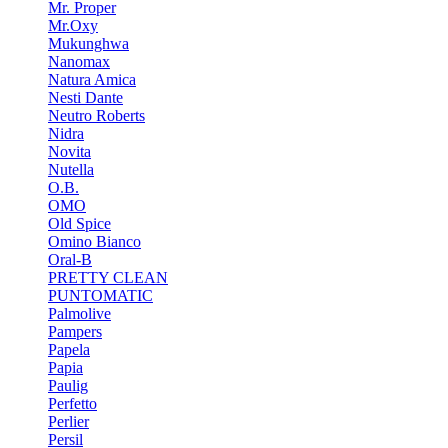
Mr. Proper
Mr.Oxy
Mukunghwa
Nanomax
Natura Amica
Nesti Dante
Neutro Roberts
Nidra
Novita
Nutella
O.B.
OMO
Old Spice
Omino Bianco
Oral-B
PRETTY CLEAN
PUNTOMATIC
Palmolive
Pampers
Papela
Papia
Paulig
Perfetto
Perlier
Persil