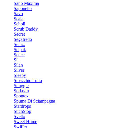
Sano Maxima
Saponello
Savo
Scala
Scholl
Scrub Daddy
Secret
Segafredo
Seinz.
Selpak
Sence
Sil
Silan
Silver
Sleepy
Smacchio Tutto
Snuggle
Sodasan
Spontex
Spuma Di Sciampagna
Stardrops
StichStop
Svelto
Sweet Home
Swiffer