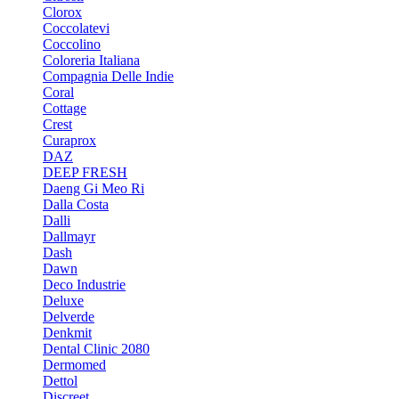
Clorox
Coccolatevi
Coccolino
Coloreria Italiana
Compagnia Delle Indie
Coral
Cottage
Crest
Curaprox
DAZ
DEEP FRESH
Daeng Gi Meo Ri
Dalla Costa
Dalli
Dallmayr
Dash
Dawn
Deco Industrie
Deluxe
Delverde
Denkmit
Dental Clinic 2080
Dermomed
Dettol
Discreet