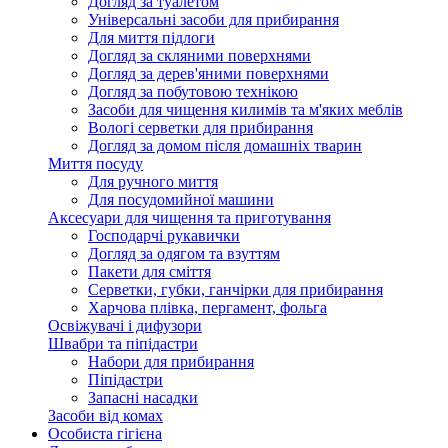
Догляд за туалетом
Універсальні засоби для прибирання
Для миття підлоги
Догляд за скляними поверхнями
Догляд за дерев'яними поверхнями
Догляд за побутовою технікою
Засоби для чищення килимів та м'яких меблів
Вологі серветки для прибирання
Догляд за домом після домашніх тварин
Миття посуду
Для ручного миття
Для посудомийної машини
Аксесуари для чищення та приготування
Господарчі рукавички
Догляд за одягом та взуттям
Пакети для сміття
Серветки, губки, ганчірки для прибирання
Харчова плівка, пергамент, фольга
Освіжувачі і дифузори
Швабри та піпідастри
Набори для прибирання
Піпідастри
Запасні насадки
Засоби від комах
Особиста гігієна