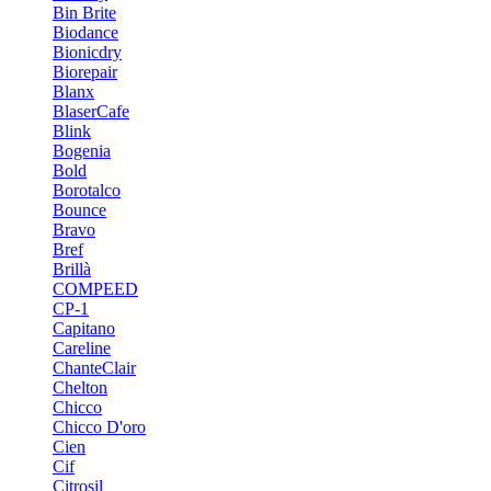
Bin Brite
Biodance
Bionicdry
Biorepair
Blanx
BlaserCafe
Blink
Bogenia
Bold
Borotalco
Bounce
Bravo
Bref
Brillà
COMPEED
CP-1
Capitano
Careline
ChanteСlair
Chelton
Chicco
Chicco D'oro
Cien
Cif
Citrosil