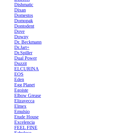
Dishmatic
Dixan
Domestos
Domopak
Dontodent
Dove
Downy
Dr. Beckmann
Dr.Jart+
Dr.Spiller
Dual Power
Duzzit
ELCURINA
EOS
Eden
Egg Planet
Egoiste
Elbow Grease
Elizavecca
Elmex
Emulsio
Etude House
Excelencia
FEEL FINE
Fabuloso