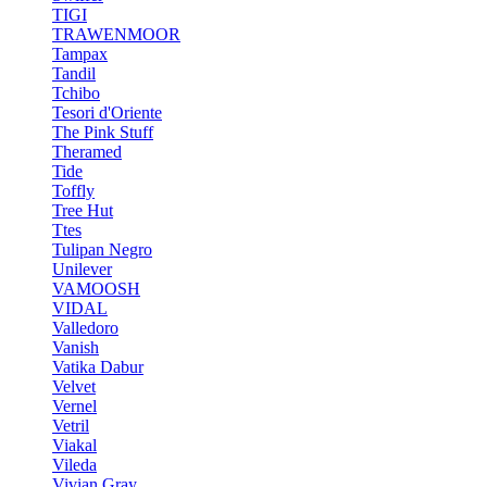
TIGI
TRAWENMOOR
Tampax
Tandil
Tchibo
Tesori d'Oriente
The Pink Stuff
Theramed
Tide
Toffly
Tree Hut
Ttes
Tulipan Negro
Unilever
VAMOOSH
VIDAL
Valledoro
Vanish
Vatika Dabur
Velvet
Vernel
Vetril
Viakal
Vileda
Vivian Gray