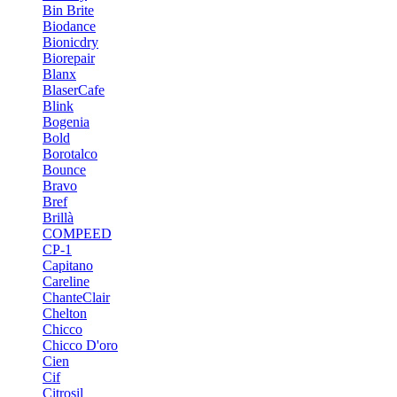
Bin Brite
Biodance
Bionicdry
Biorepair
Blanx
BlaserCafe
Blink
Bogenia
Bold
Borotalco
Bounce
Bravo
Bref
Brillà
COMPEED
CP-1
Capitano
Careline
ChanteСlair
Chelton
Chicco
Chicco D'oro
Cien
Cif
Citrosil