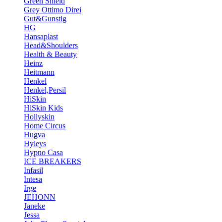
Green Shield
Grey Ottimo Direi
Gut&Gunstig
HG
Hansaplast
Head&Shoulders
Health & Beauty
Heinz
Heitmann
Henkel
Henkel,Persil
HiSkin
HiSkin Kids
Hollyskin
Home Circus
Hugva
Hyleys
Hypno Casa
ICE BREAKERS
Infasil
Intesa
Irge
JEHONN
Janeke
Jessa