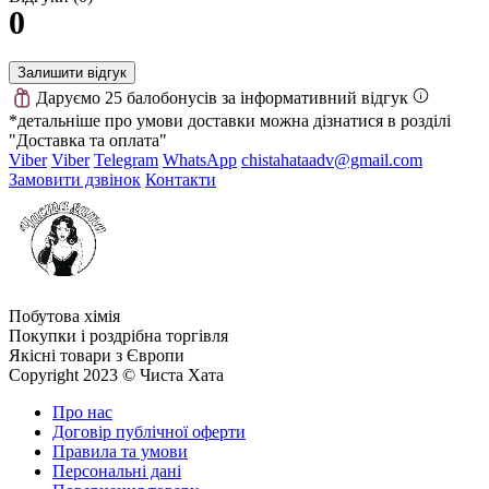
0
Залишити відгук
Даруємо 25 балобонусів за інформативний відгук
*детальніше про умови доставки можна дізнатися в розділі
"Доставка та оплата"
Viber
Viber
Telegram
WhatsApp
chistahataadv@gmail.com
Замовити дзвінок
Контакти
Побутова хімія
Покупки і роздрібна торгівля
Якісні товари з Європи
Copyright 2023 © Чиста Хата
Про нас
Договір публічної оферти
Правила та умови
Персональні дані