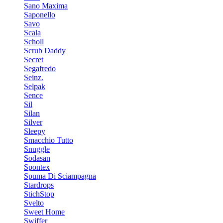
Sano Maxima
Saponello
Savo
Scala
Scholl
Scrub Daddy
Secret
Segafredo
Seinz.
Selpak
Sence
Sil
Silan
Silver
Sleepy
Smacchio Tutto
Snuggle
Sodasan
Spontex
Spuma Di Sciampagna
Stardrops
StichStop
Svelto
Sweet Home
Swiffer