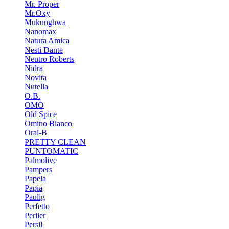
Mr. Proper
Mr.Oxy
Mukunghwa
Nanomax
Natura Amica
Nesti Dante
Neutro Roberts
Nidra
Novita
Nutella
O.B.
OMO
Old Spice
Omino Bianco
Oral-B
PRETTY CLEAN
PUNTOMATIC
Palmolive
Pampers
Papela
Papia
Paulig
Perfetto
Perlier
Persil