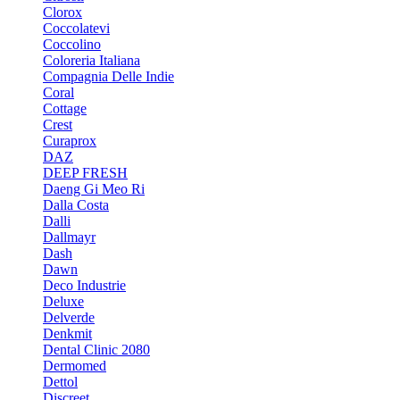
Clorox
Coccolatevi
Coccolino
Coloreria Italiana
Compagnia Delle Indie
Coral
Cottage
Crest
Curaprox
DAZ
DEEP FRESH
Daeng Gi Meo Ri
Dalla Costa
Dalli
Dallmayr
Dash
Dawn
Deco Industrie
Deluxe
Delverde
Denkmit
Dental Clinic 2080
Dermomed
Dettol
Discreet