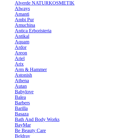
Alverde NATURKOSMETIK
Always
Amanti
Ambi Pur
Amuchina
Antica Erboristeria
Antikal
Aquam
Ardor
Areon
Ariel
Arix
Arm & Hammer
Astonish
Athena
Autan
Babylove
Balea
Barbers
Barilla
Basaza
Bath And Body Works
BayMar
Be Beauty Care
Beldray