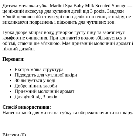
Дитяча мочалка-губка Martini Spa Baby Milk Scented Sponge —
це ніжний аксесуар для купання дітей від 3 років. Завдяки
м’якій целюлозній структурі вона делікатно очищає шкіру, не
викликаючи подразнень і підходить для чутливих зон.
Губка добре вбирає воду, утворює густу піну та забезпечує
комфортне очищення. При контакті з водою збільшується в
об’ємі, стаючи ще м’якшою. Має приємний молочний аромат і
ніжний дизайн.
Переваги:
Екстра-м’яка структура
Підходить для чутливої шкіри
Збільшується у воді
Добре пінить засоби
Приємний молочний аромат
Для дітей від 3 років
Спосіб використання:
Нанести засіб для миття на губку та обережно очистити шкіру.
Відгуки (0)