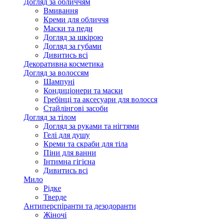
Догляд за обличчям
Вмивання
Креми для обличчя
Маски та педи
Догляд за шкірою
Догляд за губами
Дивитись всі
Декоративна косметика
Догляд за волоссям
Шампуні
Кондиціонери та маски
Гребінці та аксесуари для волосся
Стайлінгові засоби
Догляд за тілом
Догляд за руками та нігтями
Гелі для душу
Креми та скраби для тіла
Піни для ванни
Інтимна гігієна
Дивитись всі
Мило
Рідке
Тверде
Антиперспіранти та дезодоранти
Жіночі