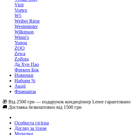
Vizir
Vortex
W5
Weiber Riese
Westminster
Wilkinson
Winni’s
Yugou
ZOO
Zewa
Zoflora
Да Хун Пао
Фрекен Бок
Новинки
Набори %
Акції
Франшиза
🎁 Від 2500 грн — подарунок кондиціонер Lenor гарантовано
🚚 Доставка безкоштовно від 1500 грн
Особиста гігієна
Догляд за тілом
Мочалки