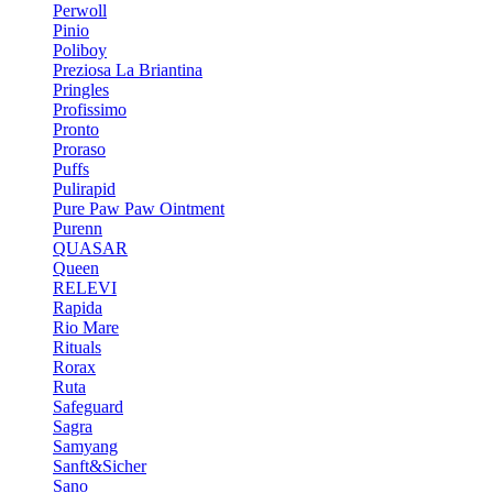
Perwoll
Pinio
Poliboy
Preziosa La Briantina
Pringles
Profissimo
Pronto
Proraso
Puffs
Pulirapid
Pure Paw Paw Ointment
Purenn
QUASAR
Queen
RELEVI
Rapida
Rio Mare
Rituals
Rorax
Ruta
Safeguard
Sagra
Samyang
Sanft&Sicher
Sano