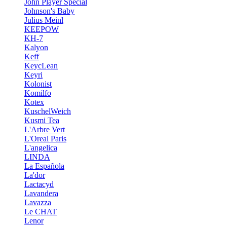
John Player Special
Johnson's Baby
Julius Meinl
KEEPOW
KH-7
Kalyon
Keff
KeycLean
Keyri
Kolonist
Komilfo
Kotex
KuschelWeich
Kusmi Tea
L'Arbre Vert
L'Oreal Paris
L'angelica
LINDA
La Española
La'dor
Lactacyd
Lavandera
Lavazza
Le CHAT
Lenor