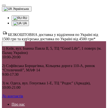
Українська
RU
UA
БЕЗКОШТОВНА доставка у відділення по Україні від
1500 грн та кур'єрська доставка по Україні від 4500 грн*
Наша адреса
1) Київ, вул. Іоанна Павла II, 5, ТЦ “Good Life”, 1 поверх (м.
Палац України)
10:00-20:00
2) Софіївська Борщагівка, Кільцева дорога 110-А, ринок
“Столичний”, МАФ 14
9:00-17:30
3) м. Одеса, вул. Генуезька 1-Е, ТЦ "Родос" (Аркадія),
10:00-21:00
До контактів
Про нас