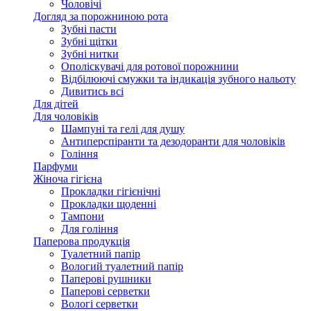
Чоловічі
Догляд за порожниною рота
Зубні пасти
Зубні щітки
Зубні нитки
Ополіскувачі для ротової порожнини
Відбілюючі смужки та індикація зубного нальоту
Дивитись всі
Для дітей
Для чоловіків
Шампуні та гелі для душу
Антиперспіранти та дезодоранти для чоловіків
Гоління
Парфуми
Жіноча гігієна
Прокладки гігієнічні
Прокладки щоденні
Тампони
Для гоління
Паперова продукція
Туалетний папір
Вологий туалетний папір
Паперові рушники
Паперові серветки
Вологі серветки