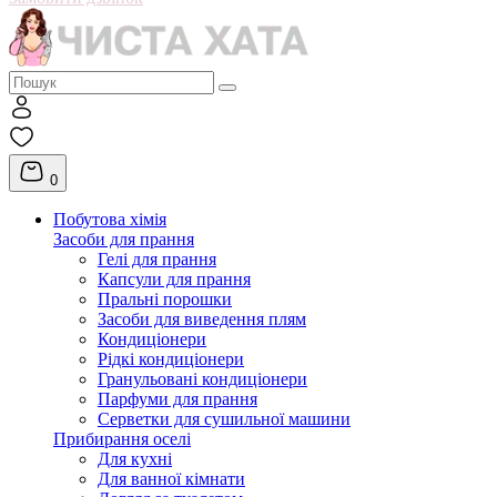
0
Побутова хімія
Засоби для прання
Гелі для прання
Капсули для прання
Пральні порошки
Засоби для виведення плям
Кондиціонери
Рідкі кондиціонери
Гранульовані кондиціонери
Парфуми для прання
Серветки для сушильної машини
Прибирання оселі
Для кухні
Для ванної кімнати