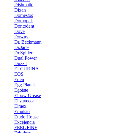
Dishmatic
Dixan
Domestos
Domopak
Dontodent
Dove
Downy
Dr. Beckmann
Dr.Jart+
Dr.Spiller
Dual Power
Duzzit
ELCURINA
EOS
Eden
Egg Planet
Egoiste
Elbow Grease
Elizavecca
Elmex
Emulsio
Etude House
Excelencia
FEEL FINE
Fabuloso