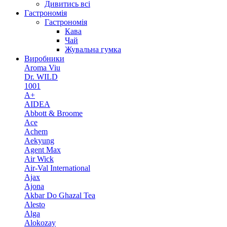
Дивитись всі
Гастрономія
Гастрономія
Кава
Чай
Жувальна гумка
Виробники
Aroma Viu
Dr. WILD
1001
A+
AIDEA
Abbott & Broome
Ace
Achem
Aekyung
Agent Max
Air Wick
Air-Val International
Ajax
Ajona
Akbar Do Ghazal Tea
Alesto
Alga
Alokozay