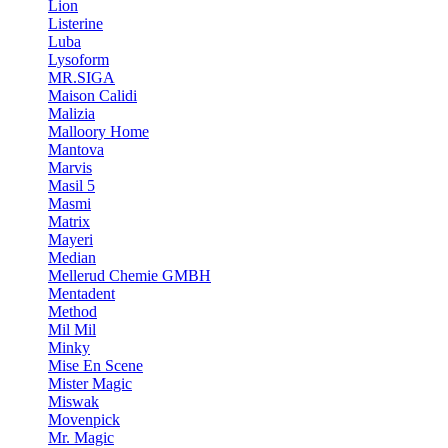
Lion
Listerine
Luba
Lysoform
MR.SIGA
Maison Calidi
Malizia
Malloory Home
Mantova
Marvis
Masil 5
Masmi
Matrix
Mayeri
Median
Mellerud Chemie GMBH
Mentadent
Method
Mil Mil
Minky
Mise En Scene
Mister Magic
Miswak
Movenpick
Mr. Magic