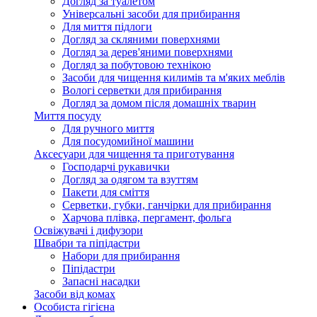
Догляд за туалетом
Універсальні засоби для прибирання
Для миття підлоги
Догляд за скляними поверхнями
Догляд за дерев'яними поверхнями
Догляд за побутовою технікою
Засоби для чищення килимів та м'яких меблів
Вологі серветки для прибирання
Догляд за домом після домашніх тварин
Миття посуду
Для ручного миття
Для посудомийної машини
Аксесуари для чищення та приготування
Господарчі рукавички
Догляд за одягом та взуттям
Пакети для сміття
Серветки, губки, ганчірки для прибирання
Харчова плівка, пергамент, фольга
Освіжувачі і дифузори
Швабри та піпідастри
Набори для прибирання
Піпідастри
Запасні насадки
Засоби від комах
Особиста гігієна