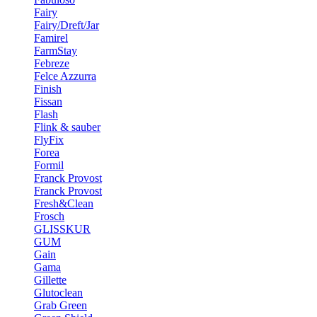
Fairy
Fairy/Dreft/Jar
Famirel
FarmStay
Febreze
Felce Azzurra
Finish
Fissan
Flash
Flink & sauber
FlyFix
Forea
Formil
Franck Provost
Franck Provost
Fresh&Clean
Frosch
GLISSKUR
GUM
Gain
Gama
Gillette
Glutoclean
Grab Green