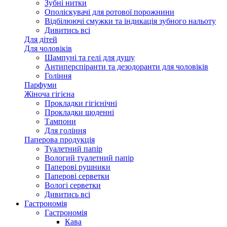
Зубні нитки
Ополіскувачі для ротової порожнини
Відбілюючі смужки та індикація зубного нальоту
Дивитись всі
Для дітей
Для чоловіків
Шампуні та гелі для душу
Антиперспіранти та дезодоранти для чоловіків
Гоління
Парфуми
Жіноча гігієна
Прокладки гігієнічні
Прокладки щоденні
Тампони
Для гоління
Паперова продукція
Туалетний папір
Вологий туалетний папір
Паперові рушники
Паперові серветки
Вологі серветки
Дивитись всі
Гастрономія
Гастрономія
Кава