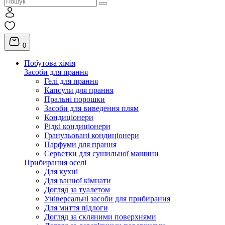
0
Побутова хімія
Засоби для прання
Гелі для прання
Капсули для прання
Пральні порошки
Засоби для виведення плям
Кондиціонери
Рідкі кондиціонери
Гранульовані кондиціонери
Парфуми для прання
Серветки для сушильної машини
Прибирання оселі
Для кухні
Для ванної кімнати
Догляд за туалетом
Універсальні засоби для прибирання
Для миття підлоги
Догляд за скляними поверхнями