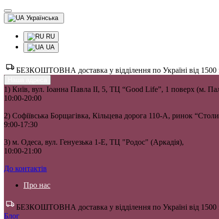
Українська
RU
UA
БЕЗКОШТОВНА доставка у відділення по Україні від 1500 гр
Наша адреса
1) Київ, вул. Іоанна Павла II, 5, ТЦ “Good Life”, 1 поверх (м. П
10:00-20:00
2) Софіївська Борщагівка, Кільцева дорога 110-А, ринок “Сто
9:00-17:30
3) м. Одеса, вул. Генуезька 1-Е, ТЦ "Родос" (Аркадія),
10:00-21:00
До контактів
Про нас
БЕЗКОШТОВНА доставка у відділення по Україні від 1500 гр
Блог