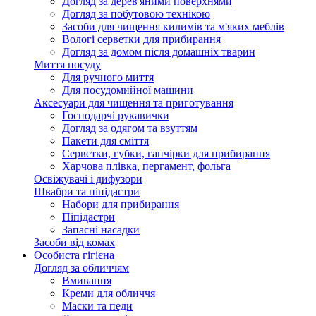
Догляд за дерев'яними поверхнями
Догляд за побутовою технікою
Засоби для чищення килимів та м'яких меблів
Вологі серветки для прибирання
Догляд за домом після домашніх тварин
Миття посуду
Для ручного миття
Для посудомийної машини
Аксесуари для чищення та приготування
Господарчі рукавички
Догляд за одягом та взуттям
Пакети для сміття
Серветки, губки, ганчірки для прибирання
Харчова плівка, пергамент, фольга
Освіжувачі і дифузори
Швабри та піпідастри
Набори для прибирання
Піпідастри
Запасні насадки
Засоби від комах
Особиста гігієна
Догляд за обличчям
Вмивання
Креми для обличчя
Маски та педи