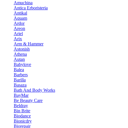
Amuchina
Antica Erboristeria
Antikal
Aquam
Ardor
Areon
Ariel
Arix
Arm & Hammer
Astonish
Athena
Autan
Babylove
Balea
Barbers
Barilla
Basaza
Bath And Body Works
BayMar
Be Beauty Care
Beldray
Bin Brite
Biodance
Bionicdry
Biorepair