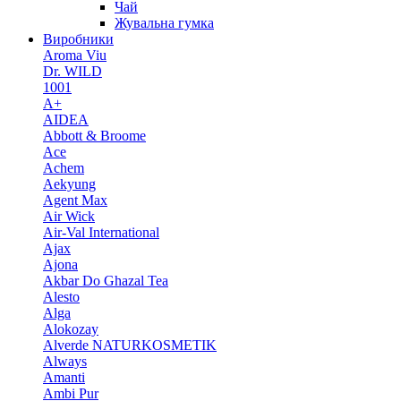
Чай
Жувальна гумка
Виробники
Aroma Viu
Dr. WILD
1001
A+
AIDEA
Abbott & Broome
Ace
Achem
Aekyung
Agent Max
Air Wick
Air-Val International
Ajax
Ajona
Akbar Do Ghazal Tea
Alesto
Alga
Alokozay
Alverde NATURKOSMETIK
Always
Amanti
Ambi Pur