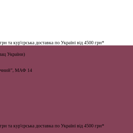
н та кур'єрська доставка по Україні від 4500 грн*
алац України)
личний”, МАФ 14
н та кур'єрська доставка по Україні від 4500 грн*