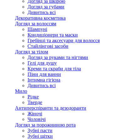
Догляд за шкірою
Догляд за губами
Дивитись всі
Декоративна косметика
Догляд за волоссям
Шампуні
Кондиціонери та маски
Гребінці та аксесуари для волосся
Стайлінгові засоби
Догляд за тілом
Догляд за руками та нігтями
Гелі для душу
Креми та скраби для тіла
Піни для ванни
Інтимна гігієна
Дивитись всі
Мило
Рідке
Тверде
Антиперспіранти та дезодоранти
Жіночі
Чоловічі
Догляд за порожниною рота
Зубні пасти
Зубні щітки