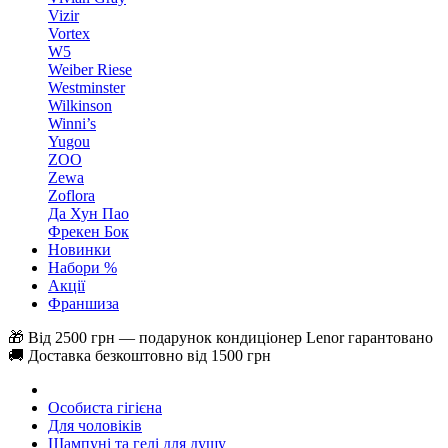
Vizir
Vortex
W5
Weiber Riese
Westminster
Wilkinson
Winni’s
Yugou
ZOO
Zewa
Zoflora
Да Хун Пао
Фрекен Бок
Новинки
Набори %
Акції
Франшиза
🎁 Від 2500 грн — подарунок кондиціонер Lenor гарантовано
🚚 Доставка безкоштовно від 1500 грн
Особиста гігієна
Для чоловіків
Шампуні та гелі для душу