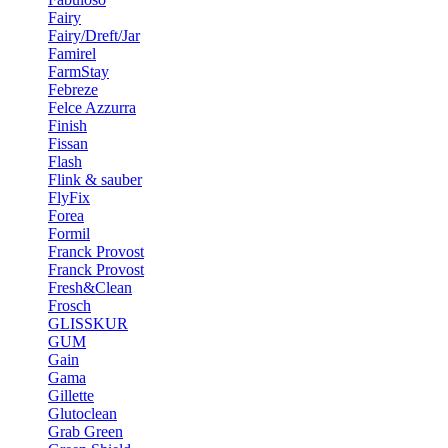
Fairy
Fairy/Dreft/Jar
Famirel
FarmStay
Febreze
Felce Azzurra
Finish
Fissan
Flash
Flink & sauber
FlyFix
Forea
Formil
Franck Provost
Franck Provost
Fresh&Clean
Frosch
GLISSKUR
GUM
Gain
Gama
Gillette
Glutoclean
Grab Green