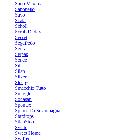
Sano Maxima
Saponello
Savo
Scala
Scholl
Scrub Daddy
Secret
Segafredo
Seinz.
Selpak
Sence
Sil
Silan
Silver
Sleepy
Smacchio Tutto
Snuggle
Sodasan
Spontex
Spuma Di Sciampagna
Stardrops
StichStop
Svelto
Sweet Home
Swiffer