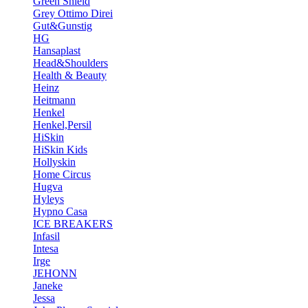
Green Shield
Grey Ottimo Direi
Gut&Gunstig
HG
Hansaplast
Head&Shoulders
Health & Beauty
Heinz
Heitmann
Henkel
Henkel,Persil
HiSkin
HiSkin Kids
Hollyskin
Home Circus
Hugva
Hyleys
Hypno Casa
ICE BREAKERS
Infasil
Intesa
Irge
JEHONN
Janeke
Jessa