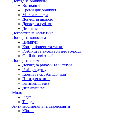
Догляд за обличчям
Вмивання
Креми для обличчя
Маски та педи
Догляд за шкірою
Догляд за губами
Дивитись всі
Декоративна косметика
Догляд за волоссям
Шампуні
Кондиціонери та маски
Гребінці та аксесуари для волосся
Стайлінгові засоби
Догляд за тілом
Догляд за руками та нігтями
Гелі для душу
Креми та скраби для тіла
Піни для ванни
Інтимна гігієна
Дивитись всі
Мило
Рідке
Тверде
Антиперспіранти та дезодоранти
Жіночі