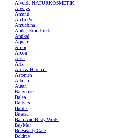
Alverde NATURKOSMETIK
Always
Amanti
Ambi Pur
Amuchina
Antica Erboristeria
Antikal
Aquam
Ardor
Areon
Ariel
Arix
Arm & Hammer
Astonish
Athena
Autan
Babylove
Balea
Barbers
Barilla
Basaza
Bath And Body Works
BayMar
Be Beauty Care
Beldray