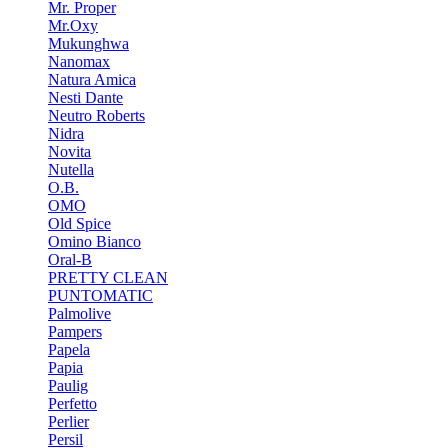
Mr. Proper
Mr.Oxy
Mukunghwa
Nanomax
Natura Amica
Nesti Dante
Neutro Roberts
Nidra
Novita
Nutella
O.B.
OMO
Old Spice
Omino Bianco
Oral-B
PRETTY CLEAN
PUNTOMATIC
Palmolive
Pampers
Papela
Papia
Paulig
Perfetto
Perlier
Persil