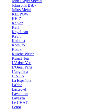
John Player Special
Johnson's Baby
Julius Meinl
KEEPOW
KH-7
Kalyon
Keff
KeycLean
Keyri
Kolonist
Komilfo
Kotex
KuschelWeich
Kusmi Tea
L'Arbre Vert
L'Oreal Paris
L'angelica
LINDA
La Española
La'dor
Lactacyd
Lavandera
Lavazza
Le CHAT
Lenor