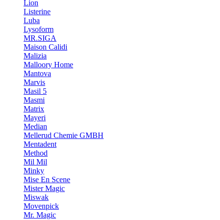
Lion
Listerine
Luba
Lysoform
MR.SIGA
Maison Calidi
Malizia
Malloory Home
Mantova
Marvis
Masil 5
Masmi
Matrix
Mayeri
Median
Mellerud Chemie GMBH
Mentadent
Method
Mil Mil
Minky
Mise En Scene
Mister Magic
Miswak
Movenpick
Mr. Magic