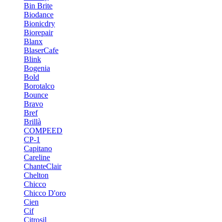
Bin Brite
Biodance
Bionicdry
Biorepair
Blanx
BlaserCafe
Blink
Bogenia
Bold
Borotalco
Bounce
Bravo
Bref
Brillà
COMPEED
CP-1
Capitano
Careline
ChanteСlair
Chelton
Chicco
Chicco D'oro
Cien
Cif
Citrosil