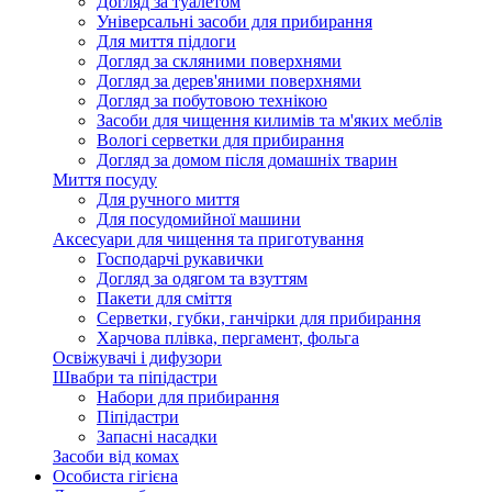
Догляд за туалетом
Універсальні засоби для прибирання
Для миття підлоги
Догляд за скляними поверхнями
Догляд за дерев'яними поверхнями
Догляд за побутовою технікою
Засоби для чищення килимів та м'яких меблів
Вологі серветки для прибирання
Догляд за домом після домашніх тварин
Миття посуду
Для ручного миття
Для посудомийної машини
Аксесуари для чищення та приготування
Господарчі рукавички
Догляд за одягом та взуттям
Пакети для сміття
Серветки, губки, ганчірки для прибирання
Харчова плівка, пергамент, фольга
Освіжувачі і дифузори
Швабри та піпідастри
Набори для прибирання
Піпідастри
Запасні насадки
Засоби від комах
Особиста гігієна