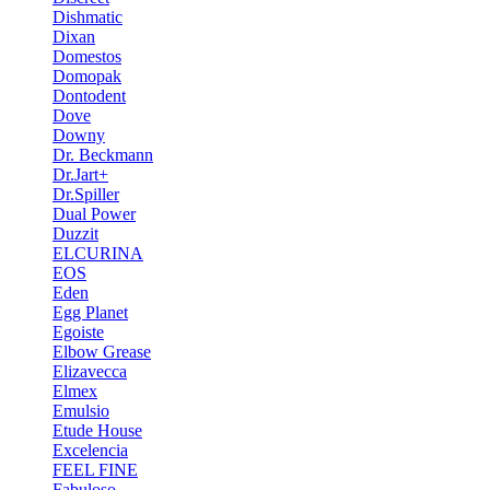
Dishmatic
Dixan
Domestos
Domopak
Dontodent
Dove
Downy
Dr. Beckmann
Dr.Jart+
Dr.Spiller
Dual Power
Duzzit
ELCURINA
EOS
Eden
Egg Planet
Egoiste
Elbow Grease
Elizavecca
Elmex
Emulsio
Etude House
Excelencia
FEEL FINE
Fabuloso