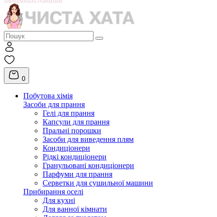
0
Побутова хімія
Засоби для прання
Гелі для прання
Капсули для прання
Пральні порошки
Засоби для виведення плям
Кондиціонери
Рідкі кондиціонери
Гранульовані кондиціонери
Парфуми для прання
Серветки для сушильної машини
Прибирання оселі
Для кухні
Для ванної кімнати