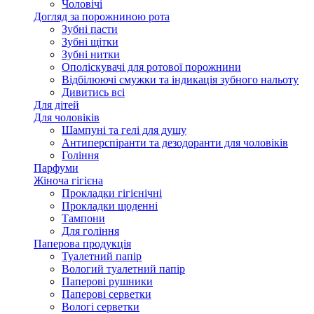
Чоловічі
Догляд за порожниною рота
Зубні пасти
Зубні щітки
Зубні нитки
Ополіскувачі для ротової порожнини
Відбілюючі смужки та індикація зубного нальоту
Дивитись всі
Для дітей
Для чоловіків
Шампуні та гелі для душу
Антиперспіранти та дезодоранти для чоловіків
Гоління
Парфуми
Жіноча гігієна
Прокладки гігієнічні
Прокладки щоденні
Тампони
Для гоління
Паперова продукція
Туалетний папір
Вологий туалетний папір
Паперові рушники
Паперові серветки
Вологі серветки