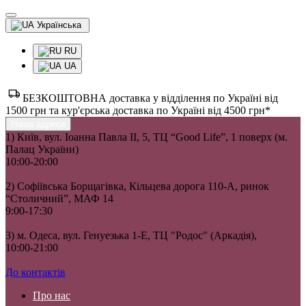
Українська
RU
UA
БЕЗКОШТОВНА доставка у відділення по Україні від
1500 грн та кур'єрська доставка по Україні від 4500 грн*
Наша адреса
1) Київ, вул. Іоанна Павла II, 5, ТЦ “Good Life”, 1 поверх (м.
Палац України)
10:00-20:00
2) Софіївська Борщагівка, Кільцева дорога 110-А, ринок
“Столичний”, МАФ 14
9:00-17:30
3) м. Одеса, вул. Генуезька 1-Е, ТЦ "Родос" (Аркадія),
10:00-21:00
До контактів
Про нас