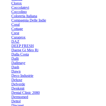
Clorox
Coccolatevi
Coccolino
Coloreria Italiana
Compagnia Delle Indie
Coral
Cottage
Crest
Curaprox
DAZ
DEEP FRESH
Daeng Gi Meo Ri
Dalla Costa
Dalli
Dallmayr
Dash
Dawn
Deco Industrie
Deluxe
Delverde
Denkmit
Dental Clinic 2080
Dermomed
Dettol
Discreet