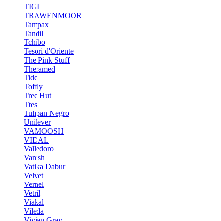
TIGI
TRAWENMOOR
Tampax
Tandil
Tchibo
Tesori d'Oriente
The Pink Stuff
Theramed
Tide
Toffly
Tree Hut
Ttes
Tulipan Negro
Unilever
VAMOOSH
VIDAL
Valledoro
Vanish
Vatika Dabur
Velvet
Vernel
Vetril
Viakal
Vileda
Vivian Gray