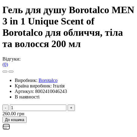
Гель для душу Borotalco MEN
3 in 1 Unique Scent of
Borotalco для обличчя, тіла
та волосся 200 мл
Відгуки:
(0)
Виробник:
Borotalco
Країна виробник:
Італія
Артикул:
8002410046243
В наявності
-
+
260.00 грн
До кошика