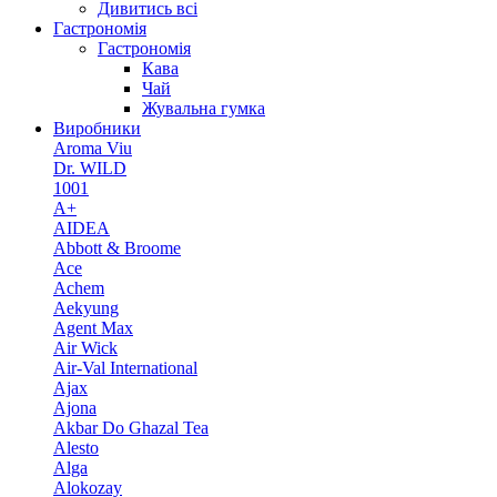
Дивитись всі
Гастрономія
Гастрономія
Кава
Чай
Жувальна гумка
Виробники
Aroma Viu
Dr. WILD
1001
A+
AIDEA
Abbott & Broome
Ace
Achem
Aekyung
Agent Max
Air Wick
Air-Val International
Ajax
Ajona
Akbar Do Ghazal Tea
Alesto
Alga
Alokozay