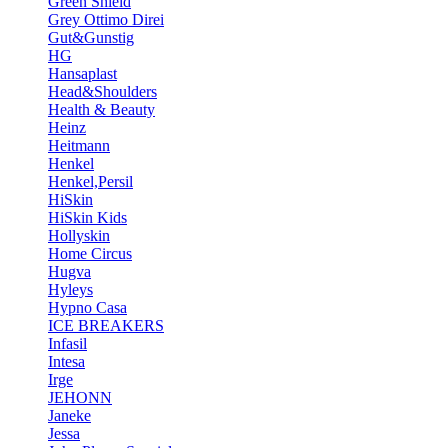
Green Shield
Grey Ottimo Direi
Gut&Gunstig
HG
Hansaplast
Head&Shoulders
Health & Beauty
Heinz
Heitmann
Henkel
Henkel,Persil
HiSkin
HiSkin Kids
Hollyskin
Home Circus
Hugva
Hyleys
Hypno Casa
ICE BREAKERS
Infasil
Intesa
Irge
JEHONN
Janeke
Jessa