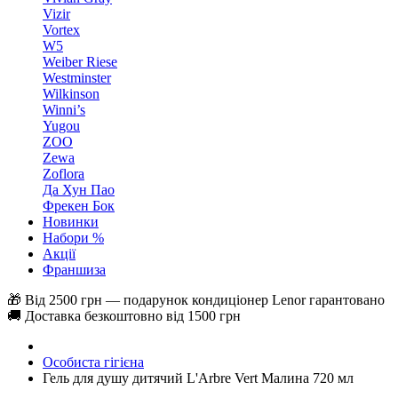
Vizir
Vortex
W5
Weiber Riese
Westminster
Wilkinson
Winni’s
Yugou
ZOO
Zewa
Zoflora
Да Хун Пао
Фрекен Бок
Новинки
Набори %
Акції
Франшиза
🎁 Від 2500 грн — подарунок кондиціонер Lenor гарантовано
🚚 Доставка безкоштовно від 1500 грн
Особиста гігієна
Гель для душу дитячий L'Arbre Vert Малина 720 мл