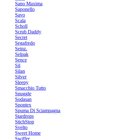
Sano Maxima
Saponello
Savo
Scala
Scholl
Scrub Daddy
Secret
Segafredo
Seinz.
Selpak
Sence
Sil
Silan
Silver
Sleepy
Smacchio Tutto
Snuggle
Sodasan
Spontex
Spuma Di Sciampagna
Stardrops
StichStop
Svelto
Sweet Home
Swiffer