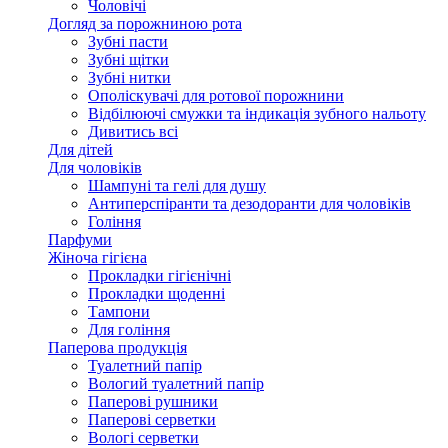
Чоловічі
Догляд за порожниною рота
Зубні пасти
Зубні щітки
Зубні нитки
Ополіскувачі для ротової порожнини
Відбілюючі смужки та індикація зубного нальоту
Дивитись всі
Для дітей
Для чоловіків
Шампуні та гелі для душу
Антиперспіранти та дезодоранти для чоловіків
Гоління
Парфуми
Жіноча гігієна
Прокладки гігієнічні
Прокладки щоденні
Тампони
Для гоління
Паперова продукція
Туалетний папір
Вологий туалетний папір
Паперові рушники
Паперові серветки
Вологі серветки