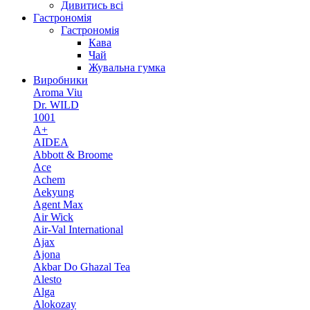
Дивитись всі
Гастрономія
Гастрономія
Кава
Чай
Жувальна гумка
Виробники
Aroma Viu
Dr. WILD
1001
A+
AIDEA
Abbott & Broome
Ace
Achem
Aekyung
Agent Max
Air Wick
Air-Val International
Ajax
Ajona
Akbar Do Ghazal Tea
Alesto
Alga
Alokozay