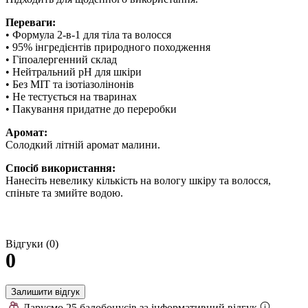
Переваги:
• Формула 2-в-1 для тіла та волосся
• 95% інгредієнтів природного походження
• Гіпоалергенний склад
• Нейтральний pH для шкіри
• Без MIT та ізотіазолінонів
• Не тестується на тваринах
• Пакування придатне до переробки
Аромат:
Солодкий літній аромат малини.
Спосіб використання:
Нанесіть невелику кількість на вологу шкіру та волосся,
спіньте та змийте водою.
Відгуки (0)
0
Залишити відгук
Даруємо 25 балобонусів за інформативний відгук