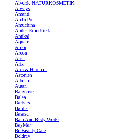
Alverde NATURKOSMETIK
Always
Amanti
Ambi Pur
Amuchina
Antica Erboristeria
Antikal
Aquam
Ardor
Areon
Ariel
Arix
Arm & Hammer
Astonish
Athena
Autan
Babylove
Balea
Barbers
Barilla
Basaza
Bath And Body Works
BayMar
Be Beauty Care
Beldray