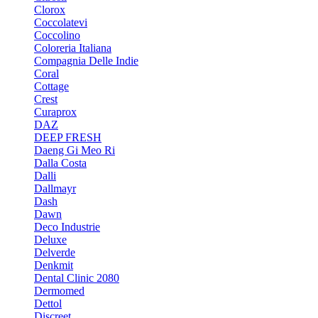
Clorox
Coccolatevi
Coccolino
Coloreria Italiana
Compagnia Delle Indie
Coral
Cottage
Crest
Curaprox
DAZ
DEEP FRESH
Daeng Gi Meo Ri
Dalla Costa
Dalli
Dallmayr
Dash
Dawn
Deco Industrie
Deluxe
Delverde
Denkmit
Dental Clinic 2080
Dermomed
Dettol
Discreet