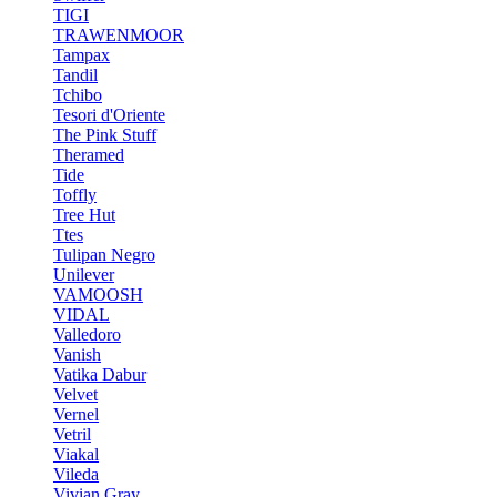
TIGI
TRAWENMOOR
Tampax
Tandil
Tchibo
Tesori d'Oriente
The Pink Stuff
Theramed
Tide
Toffly
Tree Hut
Ttes
Tulipan Negro
Unilever
VAMOOSH
VIDAL
Valledoro
Vanish
Vatika Dabur
Velvet
Vernel
Vetril
Viakal
Vileda
Vivian Gray