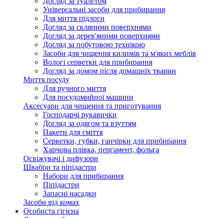
Догляд за туалетом
Універсальні засоби для прибирання
Для миття підлоги
Догляд за скляними поверхнями
Догляд за дерев'яними поверхнями
Догляд за побутовою технікою
Засоби для чищення килимів та м'яких меблів
Вологі серветки для прибирання
Догляд за домом після домашніх тварин
Миття посуду
Для ручного миття
Для посудомийної машини
Аксесуари для чищення та приготування
Господарчі рукавички
Догляд за одягом та взуттям
Пакети для сміття
Серветки, губки, ганчірки для прибирання
Харчова плівка, пергамент, фольга
Освіжувачі і дифузори
Швабри та піпідастри
Набори для прибирання
Піпідастри
Запасні насадки
Засоби від комах
Особиста гігієна