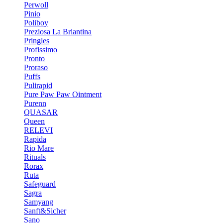
Perwoll
Pinio
Poliboy
Preziosa La Briantina
Pringles
Profissimo
Pronto
Proraso
Puffs
Pulirapid
Pure Paw Paw Ointment
Purenn
QUASAR
Queen
RELEVI
Rapida
Rio Mare
Rituals
Rorax
Ruta
Safeguard
Sagra
Samyang
Sanft&Sicher
Sano