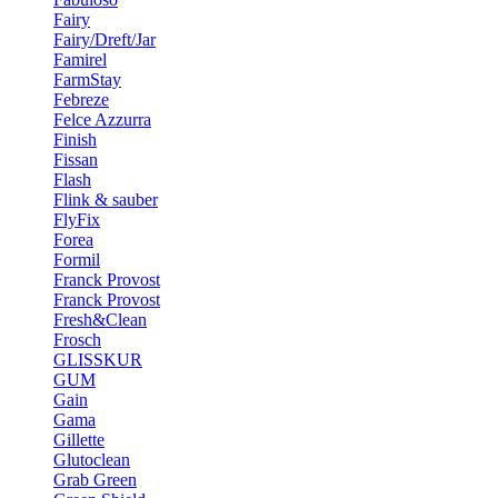
Fairy
Fairy/Dreft/Jar
Famirel
FarmStay
Febreze
Felce Azzurra
Finish
Fissan
Flash
Flink & sauber
FlyFix
Forea
Formil
Franck Provost
Franck Provost
Fresh&Clean
Frosch
GLISSKUR
GUM
Gain
Gama
Gillette
Glutoclean
Grab Green