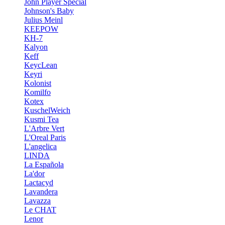
John Player Special
Johnson's Baby
Julius Meinl
KEEPOW
KH-7
Kalyon
Keff
KeycLean
Keyri
Kolonist
Komilfo
Kotex
KuschelWeich
Kusmi Tea
L'Arbre Vert
L'Oreal Paris
L'angelica
LINDA
La Española
La'dor
Lactacyd
Lavandera
Lavazza
Le CHAT
Lenor