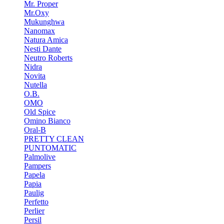
Mr. Proper
Mr.Oxy
Mukunghwa
Nanomax
Natura Amica
Nesti Dante
Neutro Roberts
Nidra
Novita
Nutella
O.B.
OMO
Old Spice
Omino Bianco
Oral-B
PRETTY CLEAN
PUNTOMATIC
Palmolive
Pampers
Papela
Papia
Paulig
Perfetto
Perlier
Persil