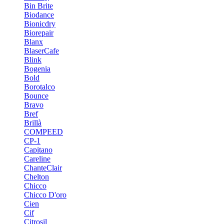
Bin Brite
Biodance
Bionicdry
Biorepair
Blanx
BlaserCafe
Blink
Bogenia
Bold
Borotalco
Bounce
Bravo
Bref
Brillà
COMPEED
CP-1
Capitano
Careline
ChanteСlair
Chelton
Chicco
Chicco D'oro
Cien
Cif
Citrosil