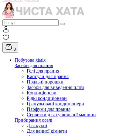
0
Побутова хімія
Засоби для прання
Гелі для прання
Капсули для прання
Пральні порошки
Засоби для виведення плям
Кондиціонери
Рідкі кондиціонери
Гранульовані кондиціонери
Парфуми для прання
Серветки для сушильної машини
Прибирання оселі
Для кухні
Для ванної кімнати