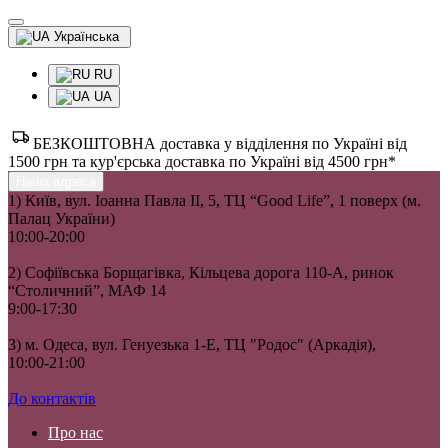
Українська
RU
UA
БЕЗКОШТОВНА доставка у відділення по Україні від
1500 грн та кур'єрська доставка по Україні від 4500 грн*
Наша адреса
1) Київ, вул. Іоанна Павла II, 5, ТЦ “Good Life”, 1 поверх (м.
Палац України)
10:00-20:00
2) Софіївська Борщагівка, Кільцева дорога 110-А, ринок
“Столичний”, МАФ 14
9:00-17:30
3) м. Одеса, вул. Генуезька 1-Е, ТЦ "Родос" (Аркадія),
10:00-21:00
До контактів
Про нас