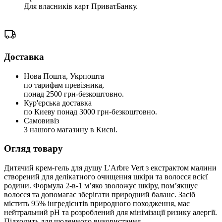
Для власників карт ПриватБанку.
Доставка
Нова Пошта, Укрпошта
по тарифам превізника,
понад 2500 грн-безкоштовно.
Кур'єрська доставка
по Киеву понад 3000 грн-безкоштовно.
Самовивіз
З нашого магазину в Києві.
Огляд товару
Дитячий крем-гель для душу L'Arbre Vert з екстрактом малини
створений для делікатного очищення шкіри та волосся всієї
родини. Формула 2-в-1 м’яко зволожує шкіру, пом’якшує
волосся та допомагає зберігати природний баланс. Засіб
містить 95% інгредієнтів природного походження, має
нейтральний pH та розроблений для мінімізації ризику алергії.
Підходить для щоденного використання.