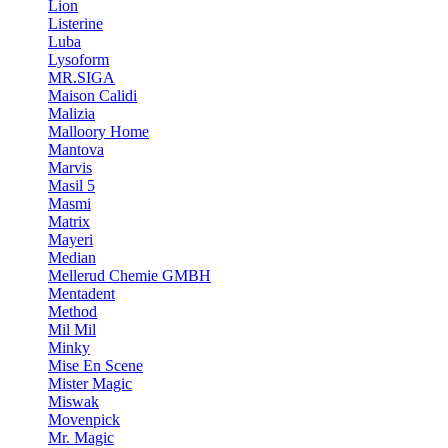
Lion
Listerine
Luba
Lysoform
MR.SIGA
Maison Calidi
Malizia
Malloory Home
Mantova
Marvis
Masil 5
Masmi
Matrix
Mayeri
Median
Mellerud Chemie GMBH
Mentadent
Method
Mil Mil
Minky
Mise En Scene
Mister Magic
Miswak
Movenpick
Mr. Magic