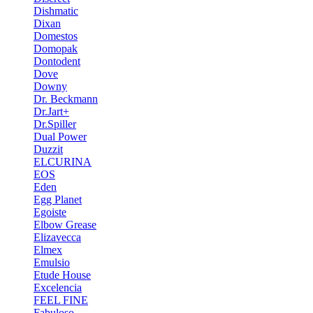
Dishmatic
Dixan
Domestos
Domopak
Dontodent
Dove
Downy
Dr. Beckmann
Dr.Jart+
Dr.Spiller
Dual Power
Duzzit
ELCURINA
EOS
Eden
Egg Planet
Egoiste
Elbow Grease
Elizavecca
Elmex
Emulsio
Etude House
Excelencia
FEEL FINE
Fabuloso