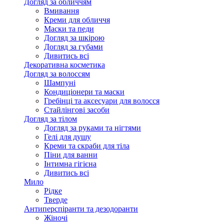
Догляд за обличчям
Вмивання
Креми для обличчя
Маски та педи
Догляд за шкірою
Догляд за губами
Дивитись всі
Декоративна косметика
Догляд за волоссям
Шампуні
Кондиціонери та маски
Гребінці та аксесуари для волосся
Стайлінгові засоби
Догляд за тілом
Догляд за руками та нігтями
Гелі для душу
Креми та скраби для тіла
Піни для ванни
Інтимна гігієна
Дивитись всі
Мило
Рідке
Тверде
Антиперспіранти та дезодоранти
Жіночі