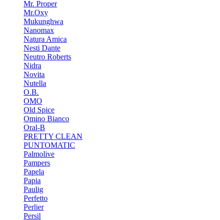
Mr. Proper
Mr.Oxy
Mukunghwa
Nanomax
Natura Amica
Nesti Dante
Neutro Roberts
Nidra
Novita
Nutella
O.B.
OMO
Old Spice
Omino Bianco
Oral-B
PRETTY CLEAN
PUNTOMATIC
Palmolive
Pampers
Papela
Papia
Paulig
Perfetto
Perlier
Persil