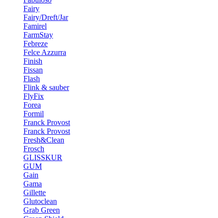
Fairy
Fairy/Dreft/Jar
Famirel
FarmStay
Febreze
Felce Azzurra
Finish
Fissan
Flash
Flink & sauber
FlyFix
Forea
Formil
Franck Provost
Franck Provost
Fresh&Clean
Frosch
GLISSKUR
GUM
Gain
Gama
Gillette
Glutoclean
Grab Green