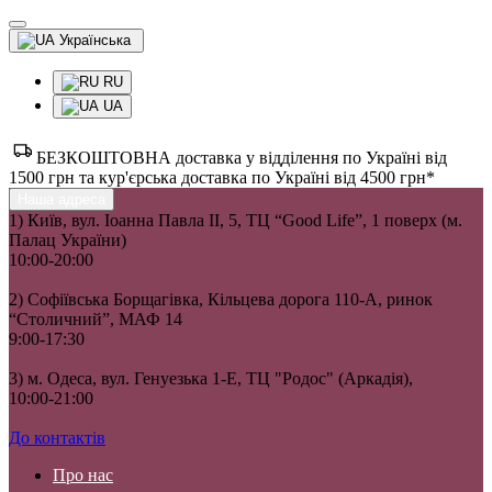
Українська
RU
UA
БЕЗКОШТОВНА доставка у відділення по Україні від
1500 грн та кур'єрська доставка по Україні від 4500 грн*
Наша адреса
1) Київ, вул. Іоанна Павла II, 5, ТЦ “Good Life”, 1 поверх (м.
Палац України)
10:00-20:00
2) Софіївська Борщагівка, Кільцева дорога 110-А, ринок
“Столичний”, МАФ 14
9:00-17:30
3) м. Одеса, вул. Генуезька 1-Е, ТЦ "Родос" (Аркадія),
10:00-21:00
До контактів
Про нас