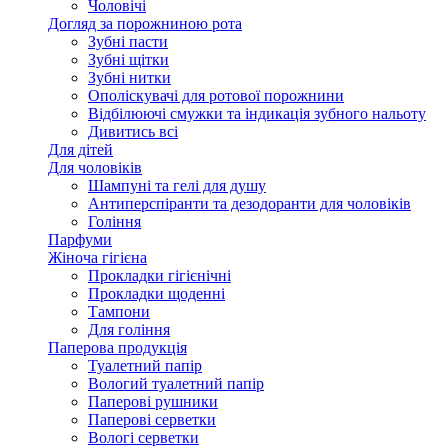
Чоловічі
Догляд за порожниною рота
Зубні пасти
Зубні щітки
Зубні нитки
Ополіскувачі для ротової порожнини
Відбілюючі смужки та індикація зубного нальоту
Дивитись всі
Для дітей
Для чоловіків
Шампуні та гелі для душу
Антиперспіранти та дезодоранти для чоловіків
Гоління
Парфуми
Жіноча гігієна
Прокладки гігієнічні
Прокладки щоденні
Тампони
Для гоління
Паперова продукція
Туалетний папір
Вологий туалетний папір
Паперові рушники
Паперові серветки
Вологі серветки