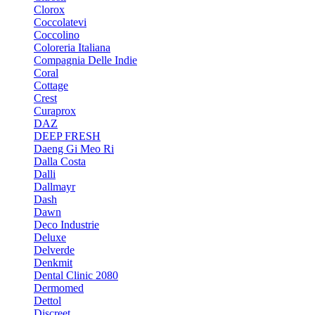
Clorox
Coccolatevi
Coccolino
Coloreria Italiana
Compagnia Delle Indie
Coral
Cottage
Crest
Curaprox
DAZ
DEEP FRESH
Daeng Gi Meo Ri
Dalla Costa
Dalli
Dallmayr
Dash
Dawn
Deco Industrie
Deluxe
Delverde
Denkmit
Dental Clinic 2080
Dermomed
Dettol
Discreet