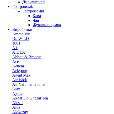
Дивитись всі
Гастрономія
Гастрономія
Кава
Чай
Жувальна гумка
Виробники
Aroma Viu
Dr. WILD
1001
A+
AIDEA
Abbott & Broome
Ace
Achem
Aekyung
Agent Max
Air Wick
Air-Val International
Ajax
Ajona
Akbar Do Ghazal Tea
Alesto
Alga
Alokozay