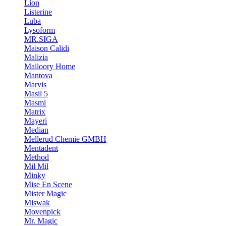
Lion
Listerine
Luba
Lysoform
MR.SIGA
Maison Calidi
Malizia
Malloory Home
Mantova
Marvis
Masil 5
Masmi
Matrix
Mayeri
Median
Mellerud Chemie GMBH
Mentadent
Method
Mil Mil
Minky
Mise En Scene
Mister Magic
Miswak
Movenpick
Mr. Magic