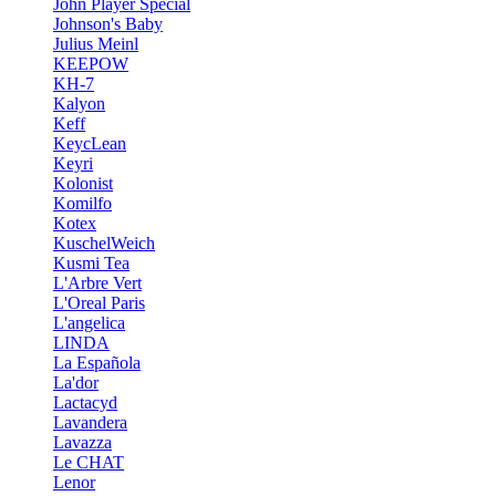
John Player Special
Johnson's Baby
Julius Meinl
KEEPOW
KH-7
Kalyon
Keff
KeycLean
Keyri
Kolonist
Komilfo
Kotex
KuschelWeich
Kusmi Tea
L'Arbre Vert
L'Oreal Paris
L'angelica
LINDA
La Española
La'dor
Lactacyd
Lavandera
Lavazza
Le CHAT
Lenor