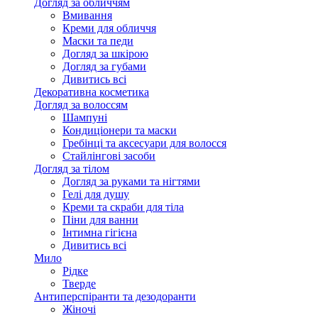
Догляд за обличчям
Вмивання
Креми для обличчя
Маски та педи
Догляд за шкірою
Догляд за губами
Дивитись всі
Декоративна косметика
Догляд за волоссям
Шампуні
Кондиціонери та маски
Гребінці та аксесуари для волосся
Стайлінгові засоби
Догляд за тілом
Догляд за руками та нігтями
Гелі для душу
Креми та скраби для тіла
Піни для ванни
Інтимна гігієна
Дивитись всі
Мило
Рідке
Тверде
Антиперспіранти та дезодоранти
Жіночі