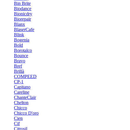
Bin Brite
Biodance
Bionicdry
Biorepair
Blanx
BlaserCafe
Blink
Bogenia
Bold
Borotalco
Bounce
Bravo
Bref
Brillà
COMPEED
CP-1
Capitano
Careline
ChanteСlair
Chelton
Chicco
Chicco D'oro
Cien
Cif
Citrosil