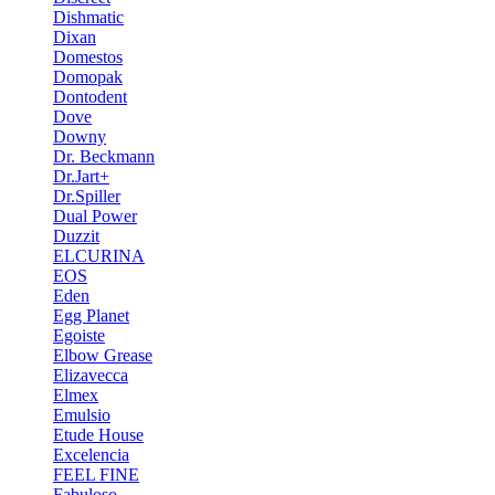
Dishmatic
Dixan
Domestos
Domopak
Dontodent
Dove
Downy
Dr. Beckmann
Dr.Jart+
Dr.Spiller
Dual Power
Duzzit
ELCURINA
EOS
Eden
Egg Planet
Egoiste
Elbow Grease
Elizavecca
Elmex
Emulsio
Etude House
Excelencia
FEEL FINE
Fabuloso