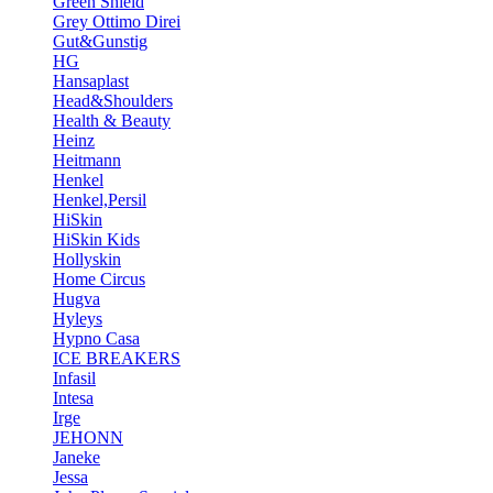
Green Shield
Grey Ottimo Direi
Gut&Gunstig
HG
Hansaplast
Head&Shoulders
Health & Beauty
Heinz
Heitmann
Henkel
Henkel,Persil
HiSkin
HiSkin Kids
Hollyskin
Home Circus
Hugva
Hyleys
Hypno Casa
ICE BREAKERS
Infasil
Intesa
Irge
JEHONN
Janeke
Jessa