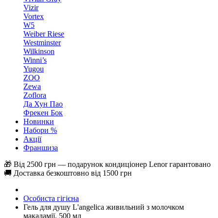
Vizir
Vortex
W5
Weiber Riese
Westminster
Wilkinson
Winni’s
Yugou
ZOO
Zewa
Zoflora
Да Хун Пао
Фрекен Бок
Новинки
Набори %
Акції
Франшиза
🎁 Від 2500 грн — подарунок кондиціонер Lenor гарантовано
🚚 Доставка безкоштовно від 1500 грн
Особиста гігієна
Гель для душу L'angelica живильний з молочком
макадамії, 500 мл