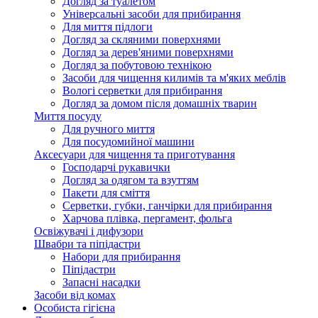
Догляд за туалетом
Універсальні засоби для прибирання
Для миття підлоги
Догляд за скляними поверхнями
Догляд за дерев'яними поверхнями
Догляд за побутовою технікою
Засоби для чищення килимів та м'яких меблів
Вологі серветки для прибирання
Догляд за домом після домашніх тварин
Миття посуду
Для ручного миття
Для посудомийної машини
Аксесуари для чищення та приготування
Господарчі рукавички
Догляд за одягом та взуттям
Пакети для сміття
Серветки, губки, ганчірки для прибирання
Харчова плівка, пергамент, фольга
Освіжувачі і дифузори
Швабри та піпідастри
Набори для прибирання
Піпідастри
Запасні насадки
Засоби від комах
Особиста гігієна