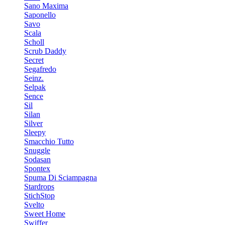
Sano Maxima
Saponello
Savo
Scala
Scholl
Scrub Daddy
Secret
Segafredo
Seinz.
Selpak
Sence
Sil
Silan
Silver
Sleepy
Smacchio Tutto
Snuggle
Sodasan
Spontex
Spuma Di Sciampagna
Stardrops
StichStop
Svelto
Sweet Home
Swiffer