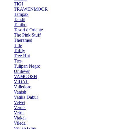
TIGI
TRAWENMOOR
Tampax
Tandil
Tchibo
Tesori d'Oriente
The Pink Stuff
Theramed
Tide
Toffly
Tree Hut
Ttes
Tulipan Negro
Unilever
VAMOOSH
VIDAL
Valledoro
Vanish
Vatika Dabur
Velvet
Vernel
Vetril
Viakal
Vileda
Vivian Gray