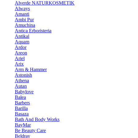
Alverde NATURKOSMETIK
Always
Amanti
Ambi Pur
Amuchina
Antica Erboristeria
Antikal
Aquam
Ardor
Areon
Ariel
Arix
Arm & Hammer
Astonish
Athena
Autan
Babylove
Balea
Barbers
Barilla
Basaza
Bath And Body Works
BayMar
Be Beauty Care
Beldray