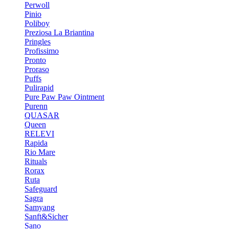
Perwoll
Pinio
Poliboy
Preziosa La Briantina
Pringles
Profissimo
Pronto
Proraso
Puffs
Pulirapid
Pure Paw Paw Ointment
Purenn
QUASAR
Queen
RELEVI
Rapida
Rio Mare
Rituals
Rorax
Ruta
Safeguard
Sagra
Samyang
Sanft&Sicher
Sano