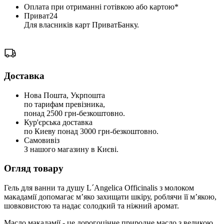
Оплата при отриманні готівкою або картою*
Приват24
Для власників карт ПриватБанку.
Доставка
Нова Пошта, Укрпошта
по тарифам превізника,
понад 2500 грн-безкоштовно.
Кур'єрська доставка
по Киеву понад 3000 грн-безкоштовно.
Самовивіз
З нашого магазину в Києві.
Огляд товару
Гель для ванни та душу L´Angelica Officinalis з молоком
макадамії допомагає м’яко захищати шкіру, роблячи її м’якою,
шовковистою та надає солодкий та ніжний аромат.
Масло макадамії - це дорогоцінне природне масло з великою