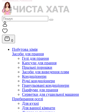
0
Побутова хімія
Засоби для прання
Гелі для прання
Капсули для прання
Пральні порошки
Засоби для виведення плям
Кондиціонери
Рідкі кондиціонери
Гранульовані кондиціонери
Парфуми для прання
Серветки для сушильної машини
Прибирання оселі
Для кухні
Для ванної кімнати