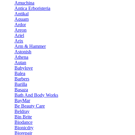
Amuchina
Antica Erboristeria
Antikal
Aquam
Ardor
Areon
Ariel
Arix
Arm & Hammer
Astonish
Athena
Autan
Babylove
Balea
Barbers
Barilla
Basaza
Bath And Body Works
BayMar
Be Beauty Care
Beldray
Bin Brite
Biodance
Bionicdry
Biorepair