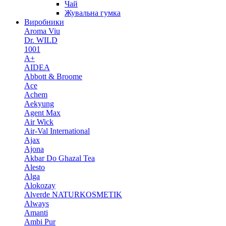
Чай
Жувальна гумка
Виробники
Aroma Viu
Dr. WILD
1001
A+
AIDEA
Abbott & Broome
Ace
Achem
Aekyung
Agent Max
Air Wick
Air-Val International
Ajax
Ajona
Akbar Do Ghazal Tea
Alesto
Alga
Alokozay
Alverde NATURKOSMETIK
Always
Amanti
Ambi Pur