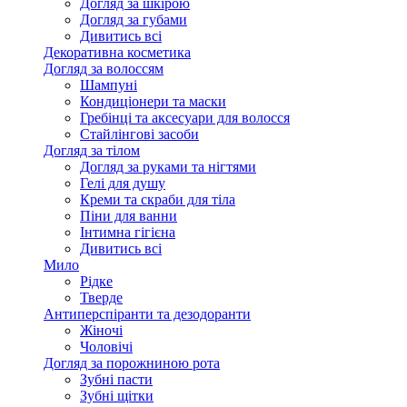
Догляд за шкірою
Догляд за губами
Дивитись всі
Декоративна косметика
Догляд за волоссям
Шампуні
Кондиціонери та маски
Гребінці та аксесуари для волосся
Стайлінгові засоби
Догляд за тілом
Догляд за руками та нігтями
Гелі для душу
Креми та скраби для тіла
Піни для ванни
Інтимна гігієна
Дивитись всі
Мило
Рідке
Тверде
Антиперспіранти та дезодоранти
Жіночі
Чоловічі
Догляд за порожниною рота
Зубні пасти
Зубні щітки