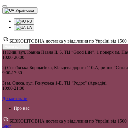
Українська
RU
UA
БЕЗКОШТОВНА доставка у відділення по Україні від 1500 гр
Наша адреса
1) Київ, вул. Іоанна Павла II, 5, ТЦ “Good Life”, 1 поверх (м. П
10:00-20:00
2) Софіївська Борщагівка, Кільцева дорога 110-А, ринок “Сто
9:00-17:30
3) м. Одеса, вул. Генуезька 1-Е, ТЦ "Родос" (Аркадія),
10:00-21:00
До контактів
Про нас
БЕЗКОШТОВНА доставка у відділення по Україні від 1500 гр
Блог