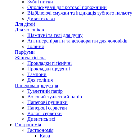
Зубні нитки
Ополіскувачі для ротової порожнини
Відбілюючі смужки та індикація зубного нальоту
Дивитись всі
Для дітей
Для чоловіків
Шампуні та гелі для душу
Антиперспіранти та дезодоранти для чоловіків
Гоління
Парфуми
Жіноча гігієна
Прокладки гігієнічні
Прокладки щоденні
Тампони
Для гоління
Паперова продукція
Туалетний папір
Вологий туалетний папір
Паперові рушники
Паперові серветки
Вологі серветки
Дивитись всі
Гастрономія
Гастрономія
Кава