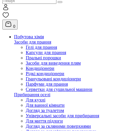
0
Побутова хімія
Засоби для прання
Гелі для прання
Капсули для прання
Пральні порошки
Засоби для виведення плям
Кондиціонери
Рідкі кондиціонери
Гранульовані кондиціонери
Парфуми для прання
Серветки для сушильної машини
Прибирання оселі
Для кухні
Для ванної кімнати
Догляд за туалетом
Універсальні засоби для прибирання
Для миття підлоги
Догляд за скляними поверхнями