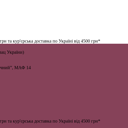
н та кур'єрська доставка по Україні від 4500 грн*
алац України)
личний”, МАФ 14
н та кур'єрська доставка по Україні від 4500 грн*