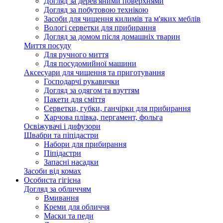
Догляд за дерев'яними поверхнями
Догляд за побутовою технікою
Засоби для чищення килимів та м'яких меблів
Вологі серветки для прибирання
Догляд за домом після домашніх тварин
Миття посуду
Для ручного миття
Для посудомийної машини
Аксесуари для чищення та приготування
Господарчі рукавички
Догляд за одягом та взуттям
Пакети для сміття
Серветки, губки, ганчірки для прибирання
Харчова плівка, пергамент, фольга
Освіжувачі і дифузори
Швабри та піпідастри
Набори для прибирання
Піпідастри
Запасні насадки
Засоби від комах
Особиста гігієна
Догляд за обличчям
Вмивання
Креми для обличчя
Маски та педи