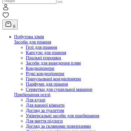
0
Побутова хімія
Засоби для прання
Гелі для прання
Капсули для прання
Пральні порошки
Засоби для виведення плям
Кондиціонери
Рідкі кондиціонери
Гранульовані кондиціонери
Парфуми для прання
Серветки для сушильної машини
Прибирання оселі
Для кухні
Для ванної кімнати
Догляд за туалетом
Універсальні засоби для прибирання
Для миття підлоги
Догляд за скляними поверхнями