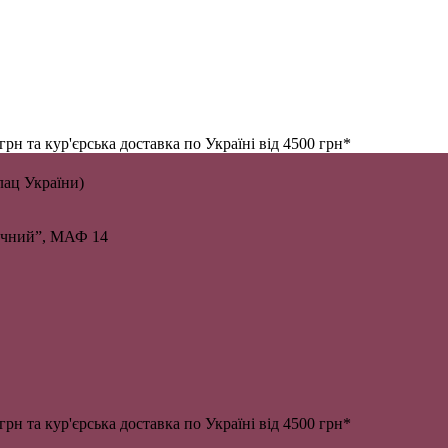
н та кур'єрська доставка по Україні від 4500 грн*
алац України)
личний”, МАФ 14
н та кур'єрська доставка по Україні від 4500 грн*