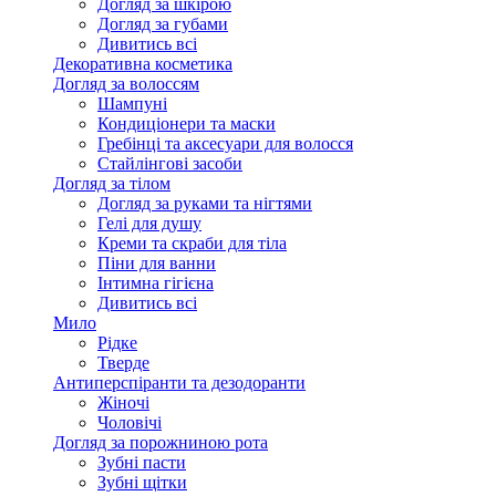
Догляд за шкірою
Догляд за губами
Дивитись всі
Декоративна косметика
Догляд за волоссям
Шампуні
Кондиціонери та маски
Гребінці та аксесуари для волосся
Стайлінгові засоби
Догляд за тілом
Догляд за руками та нігтями
Гелі для душу
Креми та скраби для тіла
Піни для ванни
Інтимна гігієна
Дивитись всі
Мило
Рідке
Тверде
Антиперспіранти та дезодоранти
Жіночі
Чоловічі
Догляд за порожниною рота
Зубні пасти
Зубні щітки