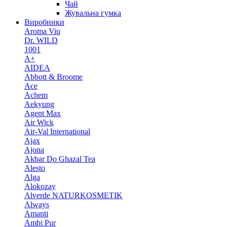
Чай
Жувальна гумка
Виробники
Aroma Viu
Dr. WILD
1001
A+
AIDEA
Abbott & Broome
Ace
Achem
Aekyung
Agent Max
Air Wick
Air-Val International
Ajax
Ajona
Akbar Do Ghazal Tea
Alesto
Alga
Alokozay
Alverde NATURKOSMETIK
Always
Amanti
Ambi Pur