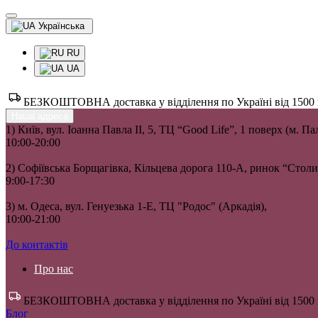
Українська
RU
UA
БЕЗКОШТОВНА доставка у відділення по Україні від 1500 гр
Наша адреса
1) Київ, вул. Іоанна Павла II, 5, ТЦ “Good Life”, 1 поверх (м. П
10:00-20:00
2) Софіївська Борщагівка, Кільцева дорога 110-А, ринок “Сто
9:00-17:30
3) м. Одеса, вул. Генуезька 1-Е, ТЦ "Родос" (Аркадія),
10:00-21:00
До контактів
Про нас
БЕЗКОШТОВНА доставка у відділення по Україні від 1500 гр
Блог