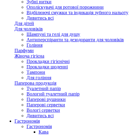
Зубні нитки
Ополіскувачі для ротової порожнини
Відбілюючі смужки та індикація зубного нальоту
Дивитись всі
Для дітей
Для чоловіків
Шампуні та гелі для душу
Антиперспіранти та дезодоранти для чоловіків
Гоління
Парфуми
Жіноча гігієна
Прокладки гігієнічні
Прокладки щоденні
Тампони
Для гоління
Паперова продукція
Туалетний папір
Вологий туалетний папір
Паперові рушники
Паперові серветки
Вологі серветки
Дивитись всі
Гастрономія
Гастрономія
Кава