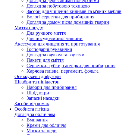
Догляд за дерев'яними поверхнями
Догляд за побутовою технікою
Засоби для чищення килимів та м'яких меблів
Вологі серветки для прибирання
Догляд за домом після домашніх тварин
Миття посуду
Для ручного миття
Для посудомийної машини
Аксесуари для чищення та приготування
Господарчі рукавички
Догляд за одягом та взуттям
Пакети для сміття
Серветки, губки, ганчірки для прибирання
Харчова плівка, пергамент, фольга
Освіжувачі і дифузори
Швабри та піпідастри
Набори для прибирання
Піпідастри
Запасні насадки
Засоби від комах
Особиста гігієна
Догляд за обличчям
Вмивання
Креми для обличчя
Маски та педи