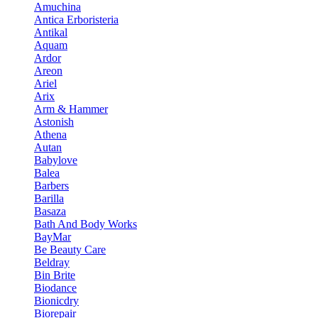
Amuchina
Antica Erboristeria
Antikal
Aquam
Ardor
Areon
Ariel
Arix
Arm & Hammer
Astonish
Athena
Autan
Babylove
Balea
Barbers
Barilla
Basaza
Bath And Body Works
BayMar
Be Beauty Care
Beldray
Bin Brite
Biodance
Bionicdry
Biorepair