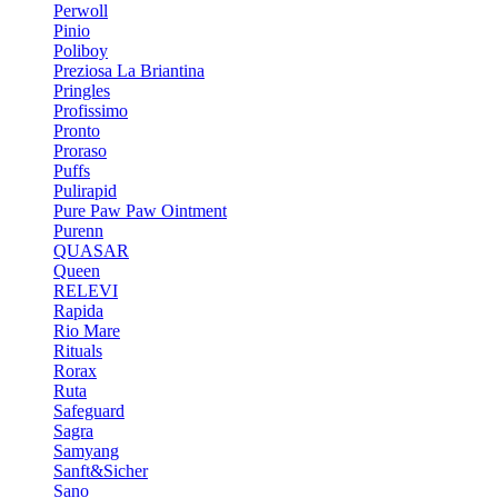
Perwoll
Pinio
Poliboy
Preziosa La Briantina
Pringles
Profissimo
Pronto
Proraso
Puffs
Pulirapid
Pure Paw Paw Ointment
Purenn
QUASAR
Queen
RELEVI
Rapida
Rio Mare
Rituals
Rorax
Ruta
Safeguard
Sagra
Samyang
Sanft&Sicher
Sano