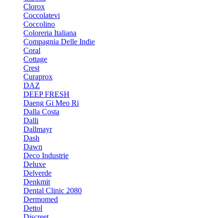
Clorox
Coccolatevi
Coccolino
Coloreria Italiana
Compagnia Delle Indie
Coral
Cottage
Crest
Curaprox
DAZ
DEEP FRESH
Daeng Gi Meo Ri
Dalla Costa
Dalli
Dallmayr
Dash
Dawn
Deco Industrie
Deluxe
Delverde
Denkmit
Dental Clinic 2080
Dermomed
Dettol
Discreet