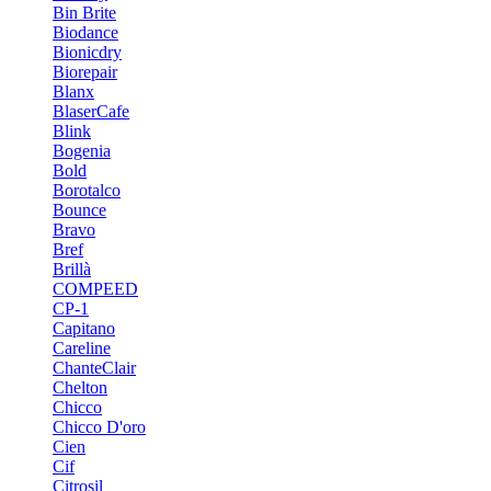
Bin Brite
Biodance
Bionicdry
Biorepair
Blanx
BlaserCafe
Blink
Bogenia
Bold
Borotalco
Bounce
Bravo
Bref
Brillà
COMPEED
CP-1
Capitano
Careline
ChanteСlair
Chelton
Chicco
Chicco D'oro
Cien
Cif
Citrosil