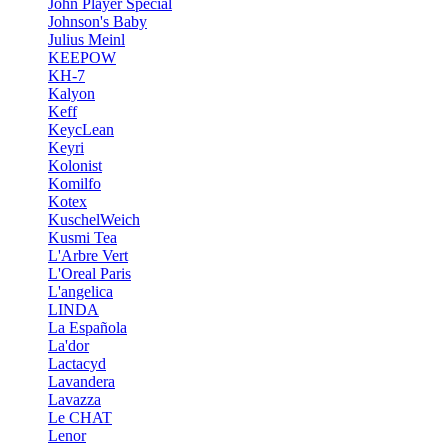
John Player Special
Johnson's Baby
Julius Meinl
KEEPOW
KH-7
Kalyon
Keff
KeycLean
Keyri
Kolonist
Komilfo
Kotex
KuschelWeich
Kusmi Tea
L'Arbre Vert
L'Oreal Paris
L'angelica
LINDA
La Española
La'dor
Lactacyd
Lavandera
Lavazza
Le CHAT
Lenor