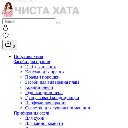
0
Побутова хімія
Засоби для прання
Гелі для прання
Капсули для прання
Пральні порошки
Засоби для виведення плям
Кондиціонери
Рідкі кондиціонери
Гранульовані кондиціонери
Парфуми для прання
Серветки для сушильної машини
Прибирання оселі
Для кухні
Для ванної кімнати