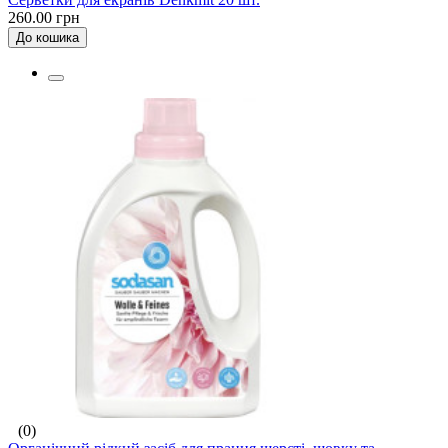
260.00 грн
До кошика
(0)