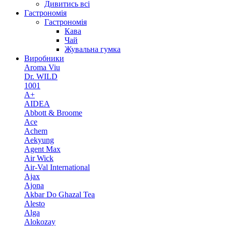
Дивитись всі
Гастрономія
Гастрономія
Кава
Чай
Жувальна гумка
Виробники
Aroma Viu
Dr. WILD
1001
A+
AIDEA
Abbott & Broome
Ace
Achem
Aekyung
Agent Max
Air Wick
Air-Val International
Ajax
Ajona
Akbar Do Ghazal Tea
Alesto
Alga
Alokozay