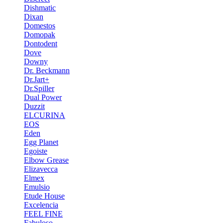
Dishmatic
Dixan
Domestos
Domopak
Dontodent
Dove
Downy
Dr. Beckmann
Dr.Jart+
Dr.Spiller
Dual Power
Duzzit
ELCURINA
EOS
Eden
Egg Planet
Egoiste
Elbow Grease
Elizavecca
Elmex
Emulsio
Etude House
Excelencia
FEEL FINE
Fabuloso