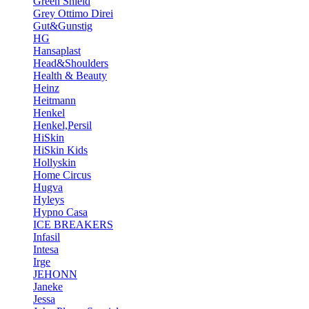
Green Shield
Grey Ottimo Direi
Gut&Gunstig
HG
Hansaplast
Head&Shoulders
Health & Beauty
Heinz
Heitmann
Henkel
Henkel,Persil
HiSkin
HiSkin Kids
Hollyskin
Home Circus
Hugva
Hyleys
Hypno Casa
ICE BREAKERS
Infasil
Intesa
Irge
JEHONN
Janeke
Jessa