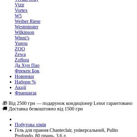
Vizir
Vortex
W5
Weiber Riese
Westminster
Wilkinson
Winni’s
Yugou
ZOO
Zewa
Zoflora
Да Хун Пао
Фрекен Бок
Новинки
Набори %
Акції
Франшиза
🎁 Від 2500 грн — подарунок кондиціонер Lenor гарантовано
🚚 Доставка безкоштовно від 1500 грн
Побутова хімія
Гель для прання Chanteclair, універсальний, Pulito
Profondo, 80 прань, 3,6 л