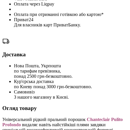
Оплата через Liqpay
Оплата при отриманні готівкою або картою*
Приват24
Для власників карт ПриватБанку.
Доставка
Нова Пошта, Укрпошта
по тарифам превізника,
понад 2500 грн-безкоштовно.
Кур'єрська доставка
по Киеву понад 3000 грн-безкоштовно.
Самовивіз
З нашого магазину в Києві.
Огляд товару
Універсальний рідкий пральний порошок
Chanteclair Pulito
Profondo
видаляє навіть найстійкіші плями завдяки
спеціальній високоефективній концентрованій формулі.