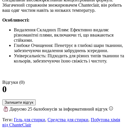
Збагачений справжнім знежирювачем Chanteclair, він робить
ваш одяг чистим навіть за низьких температур.
Особливості:
Видалення Складних Плям: Ефективно видаляє
різноманітні плями, включаючи ті, що вважаються
стійкими.
Глибоке Очищення: Пенетрує в глибокі шари тканини,
забезпечуючи видалення забруднень зсередини.
Універсальність: Підходить для різних типів тканини та
кольорів, забезпечуючи їхню свіжість і чистоту.
Відгуки (0)
0
Залишити відгук
Даруємо 25 балобонусів за інформативний відгук
Теги:
Гель для стирки
,
Средства для стирки
,
Побутова хімія
від ChanteСlair