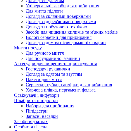
Догляд за туалетом
Універсальні засоби для прибирання
Для миття підлоги
Догляд за скляними поверхнями
Догляд за дерев'яними поверхнями
Догляд за побутовою технікою
Засоби для чищення килимів та м'яких меблів
Вологі серветки для прибирання
Догляд за домом після домашніх тварин
Миття посуду
Для ручного миття
Для посудомийної машини
Аксесуари для чищення та приготування
Господарчі рукавички
Догляд за одягом та взуттям
Пакети для сміття
Серветки, губки, ганчірки для прибирання
Харчова плівка, пергамент, фольга
Освіжувачі і дифузори
Швабри та піпідастри
Набори для прибирання
Піпідастри
Запасні насадки
Засоби від комах
Особиста гігієна