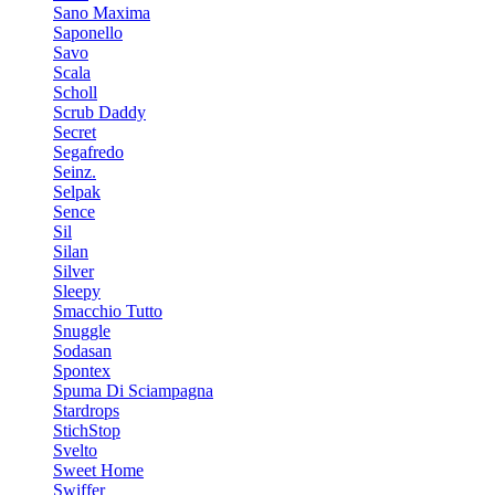
Sano Maxima
Saponello
Savo
Scala
Scholl
Scrub Daddy
Secret
Segafredo
Seinz.
Selpak
Sence
Sil
Silan
Silver
Sleepy
Smacchio Tutto
Snuggle
Sodasan
Spontex
Spuma Di Sciampagna
Stardrops
StichStop
Svelto
Sweet Home
Swiffer