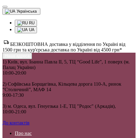
Українська
RU
UA
БЕЗКОШТОВНА доставка у відділення по Україні від
1500 грн та кур'єрська доставка по Україні від 4500 грн*
Наша адреса
1) Київ, вул. Іоанна Павла II, 5, ТЦ “Good Life”, 1 поверх (м.
Палац України)
10:00-20:00
2) Софіївська Борщагівка, Кільцева дорога 110-А, ринок
“Столичний”, МАФ 14
9:00-17:30
3) м. Одеса, вул. Генуезька 1-Е, ТЦ "Родос" (Аркадія),
10:00-21:00
До контактів
Про нас