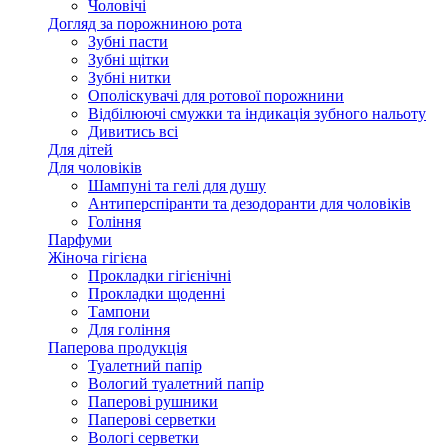
Чоловічі
Догляд за порожниною рота
Зубні пасти
Зубні щітки
Зубні нитки
Ополіскувачі для ротової порожнини
Відбілюючі смужки та індикація зубного нальоту
Дивитись всі
Для дітей
Для чоловіків
Шампуні та гелі для душу
Антиперспіранти та дезодоранти для чоловіків
Гоління
Парфуми
Жіноча гігієна
Прокладки гігієнічні
Прокладки щоденні
Тампони
Для гоління
Паперова продукція
Туалетний папір
Вологий туалетний папір
Паперові рушники
Паперові серветки
Вологі серветки