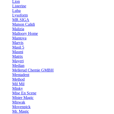
Lion
Listerine
Luba
Lysoform
MR.SIGA
Maison Calidi
Malizia
Malloory Home
Mantova
Marvis
Masil 5
Masmi
Matrix
Mayeri
Median
Mellerud Chemie GMBH
Mentadent
Method
Mil Mil
Minky
Mise En Scene
Mister Magic
Miswak
Movenpick
Mr. Magic