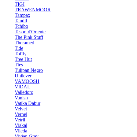
TIGI
TRAWENMOOR
Tampax
Tandil
Tchibo
Tesori d'Oriente
The Pink Stuff
Theramed
Tide
Toffly
Tree Hut
Ttes
Tulipan Negro
Unilever
VAMOOSH
VIDAL
Valledoro
Vanish
Vatika Dabur
Velvet
Vernel
Vetril
Viakal
Vileda
Vivian Gray