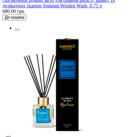
Органічний рідкий засіб для прання шерсті, шовку та
делікатних тканин Sodasan Woolen Wash, 0,75 л
680.00 грн
До кошика