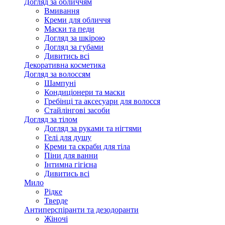
Догляд за обличчям
Вмивання
Креми для обличчя
Маски та педи
Догляд за шкірою
Догляд за губами
Дивитись всі
Декоративна косметика
Догляд за волоссям
Шампуні
Кондиціонери та маски
Гребінці та аксесуари для волосся
Стайлінгові засоби
Догляд за тілом
Догляд за руками та нігтями
Гелі для душу
Креми та скраби для тіла
Піни для ванни
Інтимна гігієна
Дивитись всі
Мило
Рідке
Тверде
Антиперспіранти та дезодоранти
Жіночі