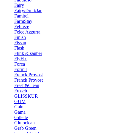
Fairy
Fairy/Dreft/Jar
Famirel
FarmStay
Febreze
Felce Azzurra
Finish
Fissan
Flash
Flink & sauber
FlyFix
Forea
Formil
Franck Provost
Franck Provost
Fresh&Clean
Frosch
GLISSKUR
GUM
Gain
Gama
Gillette
Glutoclean
Grab Green