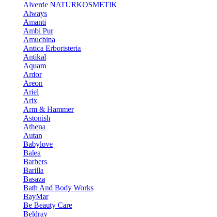
Alverde NATURKOSMETIK
Always
Amanti
Ambi Pur
Amuchina
Antica Erboristeria
Antikal
Aquam
Ardor
Areon
Ariel
Arix
Arm & Hammer
Astonish
Athena
Autan
Babylove
Balea
Barbers
Barilla
Basaza
Bath And Body Works
BayMar
Be Beauty Care
Beldray