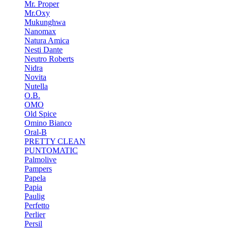
Mr. Proper
Mr.Oxy
Mukunghwa
Nanomax
Natura Amica
Nesti Dante
Neutro Roberts
Nidra
Novita
Nutella
O.B.
OMO
Old Spice
Omino Bianco
Oral-B
PRETTY CLEAN
PUNTOMATIC
Palmolive
Pampers
Papela
Papia
Paulig
Perfetto
Perlier
Persil