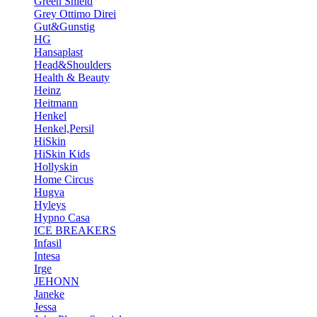
Green Shield
Grey Ottimo Direi
Gut&Gunstig
HG
Hansaplast
Head&Shoulders
Health & Beauty
Heinz
Heitmann
Henkel
Henkel,Persil
HiSkin
HiSkin Kids
Hollyskin
Home Circus
Hugva
Hyleys
Hypno Casa
ICE BREAKERS
Infasil
Intesa
Irge
JEHONN
Janeke
Jessa