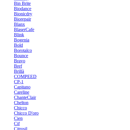
Bin Brite
Biodance
Bionicdry
Biorepair
Blanx
BlaserCafe
Blink
Bogenia
Bold
Borotalco
Bounce
Bravo
Bref
Brillà
COMPEED
CP-1
Capitano
Careline
ChanteСlair
Chelton
Chicco
Chicco D'oro
Cien
Cif
Citrosil