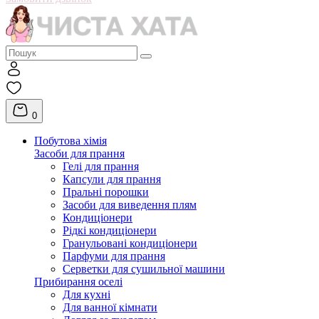
0
Побутова хімія
Засоби для прання
Гелі для прання
Капсули для прання
Пральні порошки
Засоби для виведення плям
Кондиціонери
Рідкі кондиціонери
Гранульовані кондиціонери
Парфуми для прання
Серветки для сушильної машини
Прибирання оселі
Для кухні
Для ванної кімнати