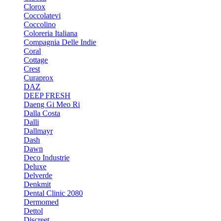
Clorox
Coccolatevi
Coccolino
Coloreria Italiana
Compagnia Delle Indie
Coral
Cottage
Crest
Curaprox
DAZ
DEEP FRESH
Daeng Gi Meo Ri
Dalla Costa
Dalli
Dallmayr
Dash
Dawn
Deco Industrie
Deluxe
Delverde
Denkmit
Dental Clinic 2080
Dermomed
Dettol
Discreet