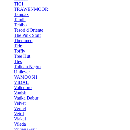
TIGI
TRAWENMOOR
Tampax
Tandil
Tchibo
Tesori d'Oriente
The Pink Stuff
Theramed
Tide
Toffly
Tree Hut
Ttes
Tulipan Negro
Unilever
VAMOOSH
VIDAL
Valledoro
Vanish
Vatika Dabur
Velvet
Vernel
Vetril
Viakal
Vileda
Vivian Gray