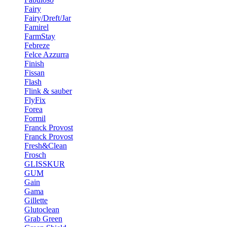
Fairy
Fairy/Dreft/Jar
Famirel
FarmStay
Febreze
Felce Azzurra
Finish
Fissan
Flash
Flink & sauber
FlyFix
Forea
Formil
Franck Provost
Franck Provost
Fresh&Clean
Frosch
GLISSKUR
GUM
Gain
Gama
Gillette
Glutoclean
Grab Green