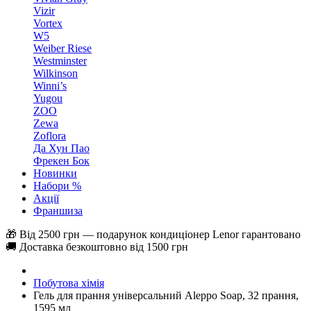
Vizir
Vortex
W5
Weiber Riese
Westminster
Wilkinson
Winni’s
Yugou
ZOO
Zewa
Zoflora
Да Хун Пао
Фрекен Бок
Новинки
Набори %
Акції
Франшиза
🎁 Від 2500 грн — подарунок кондиціонер Lenor гарантовано
🚚 Доставка безкоштовно від 1500 грн
Побутова хімія
Гель для прання універсальний Aleppo Soap, 32 прання,
1595 мл