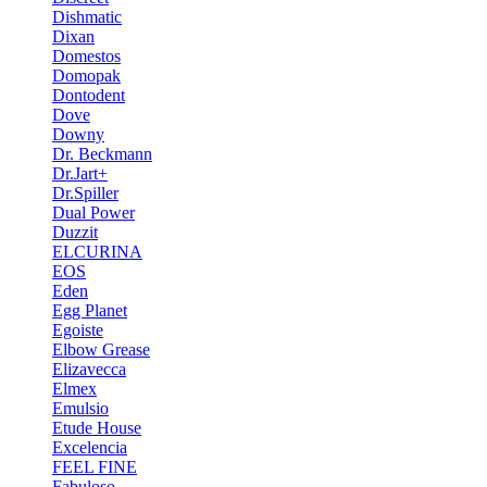
Dishmatic
Dixan
Domestos
Domopak
Dontodent
Dove
Downy
Dr. Beckmann
Dr.Jart+
Dr.Spiller
Dual Power
Duzzit
ELCURINA
EOS
Eden
Egg Planet
Egoiste
Elbow Grease
Elizavecca
Elmex
Emulsio
Etude House
Excelencia
FEEL FINE
Fabuloso