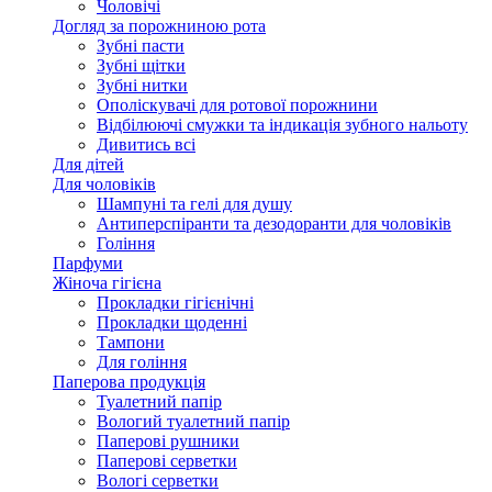
Чоловічі
Догляд за порожниною рота
Зубні пасти
Зубні щітки
Зубні нитки
Ополіскувачі для ротової порожнини
Відбілюючі смужки та індикація зубного нальоту
Дивитись всі
Для дітей
Для чоловіків
Шампуні та гелі для душу
Антиперспіранти та дезодоранти для чоловіків
Гоління
Парфуми
Жіноча гігієна
Прокладки гігієнічні
Прокладки щоденні
Тампони
Для гоління
Паперова продукція
Туалетний папір
Вологий туалетний папір
Паперові рушники
Паперові серветки
Вологі серветки