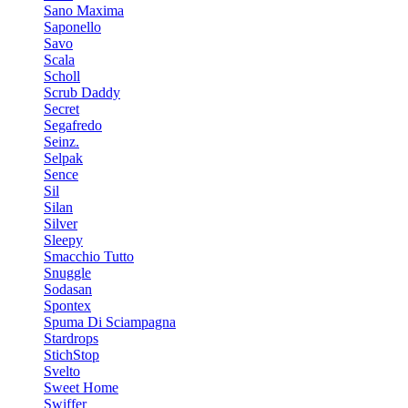
Sano Maxima
Saponello
Savo
Scala
Scholl
Scrub Daddy
Secret
Segafredo
Seinz.
Selpak
Sence
Sil
Silan
Silver
Sleepy
Smacchio Tutto
Snuggle
Sodasan
Spontex
Spuma Di Sciampagna
Stardrops
StichStop
Svelto
Sweet Home
Swiffer