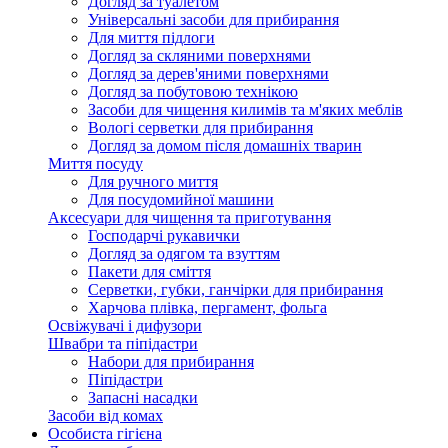
Догляд за туалетом
Універсальні засоби для прибирання
Для миття підлоги
Догляд за скляними поверхнями
Догляд за дерев'яними поверхнями
Догляд за побутовою технікою
Засоби для чищення килимів та м'яких меблів
Вологі серветки для прибирання
Догляд за домом після домашніх тварин
Миття посуду
Для ручного миття
Для посудомийної машини
Аксесуари для чищення та приготування
Господарчі рукавички
Догляд за одягом та взуттям
Пакети для сміття
Серветки, губки, ганчірки для прибирання
Харчова плівка, пергамент, фольга
Освіжувачі і дифузори
Швабри та піпідастри
Набори для прибирання
Піпідастри
Запасні насадки
Засоби від комах
Особиста гігієна