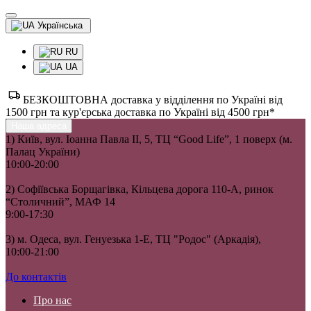
Українська
RU
UA
БЕЗКОШТОВНА доставка у відділення по Україні від
1500 грн та кур'єрська доставка по Україні від 4500 грн*
Наша адреса
1) Київ, вул. Іоанна Павла II, 5, ТЦ “Good Life”, 1 поверх (м.
Палац України)
10:00-20:00
2) Софіївська Борщагівка, Кільцева дорога 110-А, ринок
“Столичний”, МАФ 14
9:00-17:30
3) м. Одеса, вул. Генуезька 1-Е, ТЦ "Родос" (Аркадія),
10:00-21:00
До контактів
Про нас