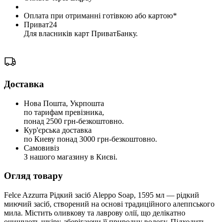
Оплата при отриманні готівкою або картою*
Приват24
Для власників карт ПриватБанку.
Доставка
Нова Пошта, Укрпошта
по тарифам превізника,
понад 2500 грн-безкоштовно.
Кур'єрська доставка
по Киеву понад 3000 грн-безкоштовно.
Самовивіз
З нашого магазину в Києві.
Огляд товару
Felce Azzurra Рідкий засіб Aleppo Soap, 1595 мл — рідкий
миючий засіб, створений на основі традиційного алеппського
мила. Містить оливкову та лаврову олії, що делікатно
очищують шкіру, зберігаючи її природну вологу. Підходить