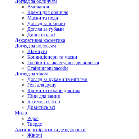
Догляд за обличчям
Вмивання
Креми для обличчя
Маски та педи
Догляд за шкірою
Догляд за губами
Дивитись всі
Декоративна косметика
Догляд за волоссям
Шампуні
Кондиціонери та маски
Гребінці та аксесуари для волосся
Стайлінгові засоби
Догляд за тілом
Догляд за руками та нігтями
Гелі для душу
Креми та скраби для тіла
Піни для ванни
Інтимна гігієна
Дивитись всі
Мило
Рідке
Тверде
Антиперспіранти та дезодоранти
Жіночі