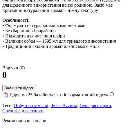
для щоденного використання всією родиною. Засіб має
приємний натуральний аромат і ніжну текстуру.
Особливості:
• Формула з натуральними компонентами
• Без барвників і парабенів
• Підходить для чутливої шкіри
• Великий об’єм — 1595 мл для тривалого використання
• Традиційний східний аромат алеппського мила
Відгуки (0)
0
Залишити відгук
Даруємо 25 балобонусів за інформативний відгук
Теги:
Побутова хімія від Felce Azzurra
,
Гель для стирки
,
Средства для стирки
Рекомендовані товари