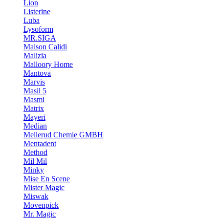
Lion
Listerine
Luba
Lysoform
MR.SIGA
Maison Calidi
Malizia
Malloory Home
Mantova
Marvis
Masil 5
Masmi
Matrix
Mayeri
Median
Mellerud Chemie GMBH
Mentadent
Method
Mil Mil
Minky
Mise En Scene
Mister Magic
Miswak
Movenpick
Mr. Magic