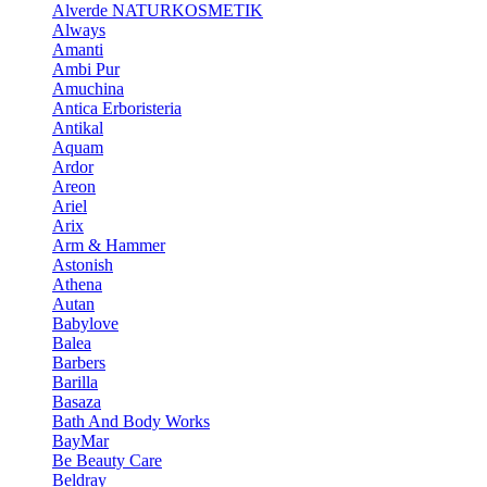
Alverde NATURKOSMETIK
Always
Amanti
Ambi Pur
Amuchina
Antica Erboristeria
Antikal
Aquam
Ardor
Areon
Ariel
Arix
Arm & Hammer
Astonish
Athena
Autan
Babylove
Balea
Barbers
Barilla
Basaza
Bath And Body Works
BayMar
Be Beauty Care
Beldray