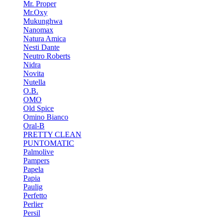
Mr. Proper
Mr.Oxy
Mukunghwa
Nanomax
Natura Amica
Nesti Dante
Neutro Roberts
Nidra
Novita
Nutella
O.B.
OMO
Old Spice
Omino Bianco
Oral-B
PRETTY CLEAN
PUNTOMATIC
Palmolive
Pampers
Papela
Papia
Paulig
Perfetto
Perlier
Persil