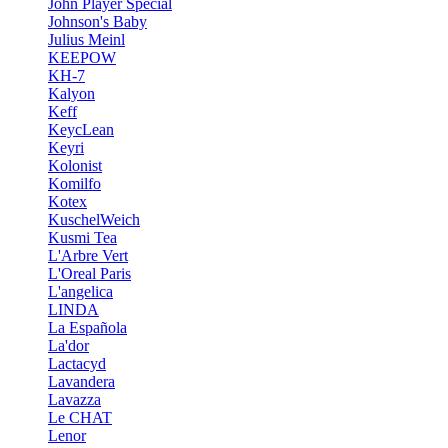
John Player Special
Johnson's Baby
Julius Meinl
KEEPOW
KH-7
Kalyon
Keff
KeycLean
Keyri
Kolonist
Komilfo
Kotex
KuschelWeich
Kusmi Tea
L'Arbre Vert
L'Oreal Paris
L'angelica
LINDA
La Española
La'dor
Lactacyd
Lavandera
Lavazza
Le CHAT
Lenor