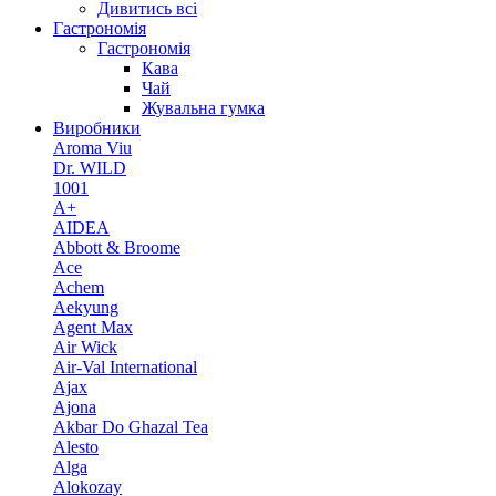
Дивитись всі
Гастрономія
Гастрономія
Кава
Чай
Жувальна гумка
Виробники
Aroma Viu
Dr. WILD
1001
A+
AIDEA
Abbott & Broome
Ace
Achem
Aekyung
Agent Max
Air Wick
Air-Val International
Ajax
Ajona
Akbar Do Ghazal Tea
Alesto
Alga
Alokozay