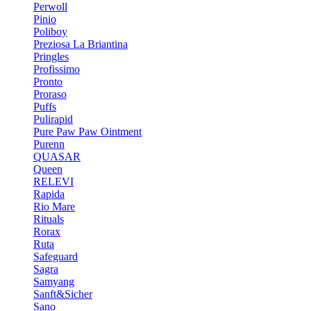
Perwoll
Pinio
Poliboy
Preziosa La Briantina
Pringles
Profissimo
Pronto
Proraso
Puffs
Pulirapid
Pure Paw Paw Ointment
Purenn
QUASAR
Queen
RELEVI
Rapida
Rio Mare
Rituals
Rorax
Ruta
Safeguard
Sagra
Samyang
Sanft&Sicher
Sano