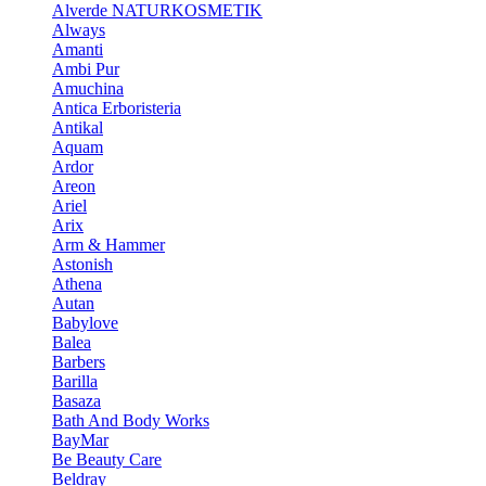
Alverde NATURKOSMETIK
Always
Amanti
Ambi Pur
Amuchina
Antica Erboristeria
Antikal
Aquam
Ardor
Areon
Ariel
Arix
Arm & Hammer
Astonish
Athena
Autan
Babylove
Balea
Barbers
Barilla
Basaza
Bath And Body Works
BayMar
Be Beauty Care
Beldray