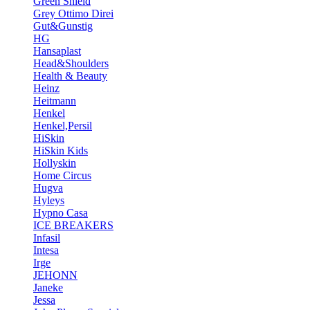
Green Shield
Grey Ottimo Direi
Gut&Gunstig
HG
Hansaplast
Head&Shoulders
Health & Beauty
Heinz
Heitmann
Henkel
Henkel,Persil
HiSkin
HiSkin Kids
Hollyskin
Home Circus
Hugva
Hyleys
Hypno Casa
ICE BREAKERS
Infasil
Intesa
Irge
JEHONN
Janeke
Jessa