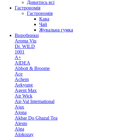
Дивитись всі
Гастрономія
Гастрономія
Кава
Чай
Жувальна гумка
Виробники
Aroma Viu
Dr. WILD
1001
A+
AIDEA
Abbott & Broome
Ace
Achem
Aekyung
Agent Max
Air Wick
Air-Val International
Ajax
Ajona
Akbar Do Ghazal Tea
Alesto
Alga
Alokozay