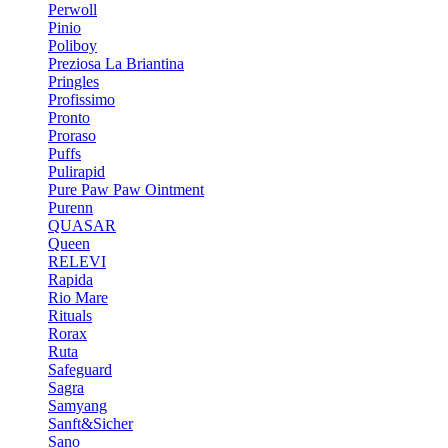
Perwoll
Pinio
Poliboy
Preziosa La Briantina
Pringles
Profissimo
Pronto
Proraso
Puffs
Pulirapid
Pure Paw Paw Ointment
Purenn
QUASAR
Queen
RELEVI
Rapida
Rio Mare
Rituals
Rorax
Ruta
Safeguard
Sagra
Samyang
Sanft&Sicher
Sano