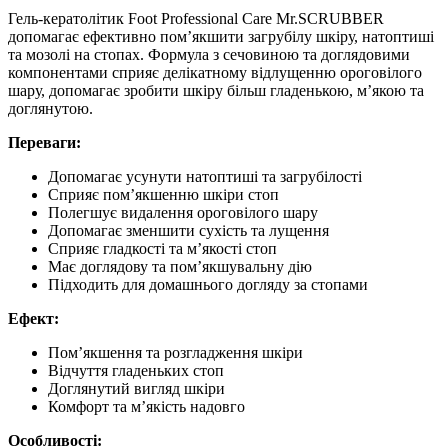
Гель-кератолітик Foot Professional Care Mr.SCRUBBER
допомагає ефективно пом’якшити загрубілу шкіру, натоптиші
та мозолі на стопах. Формула з сечовиною та доглядовими
компонентами сприяє делікатному відлущенню ороговілого
шару, допомагає зробити шкіру більш гладенькою, м’якою та
доглянутою.
Переваги:
Допомагає усунути натоптиші та загрубілості
Сприяє пом’якшенню шкіри стоп
Полегшує видалення ороговілого шару
Допомагає зменшити сухість та лущення
Сприяє гладкості та м’якості стоп
Має доглядову та пом’якшувальну дію
Підходить для домашнього догляду за стопами
Ефект:
Пом’якшення та розгладження шкіри
Відчуття гладеньких стоп
Доглянутий вигляд шкіри
Комфорт та м’якість надовго
Особливості: