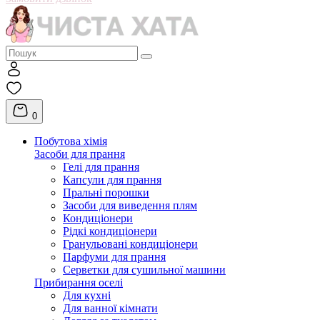
0
Побутова хімія
Засоби для прання
Гелі для прання
Капсули для прання
Пральні порошки
Засоби для виведення плям
Кондиціонери
Рідкі кондиціонери
Гранульовані кондиціонери
Парфуми для прання
Серветки для сушильної машини
Прибирання оселі
Для кухні
Для ванної кімнати