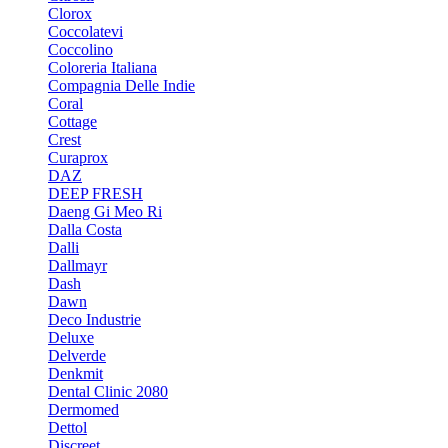
Clorox
Coccolatevi
Coccolino
Coloreria Italiana
Compagnia Delle Indie
Coral
Cottage
Crest
Curaprox
DAZ
DEEP FRESH
Daeng Gi Meo Ri
Dalla Costa
Dalli
Dallmayr
Dash
Dawn
Deco Industrie
Deluxe
Delverde
Denkmit
Dental Clinic 2080
Dermomed
Dettol
Discreet