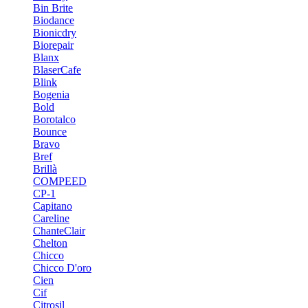
Bin Brite
Biodance
Bionicdry
Biorepair
Blanx
BlaserCafe
Blink
Bogenia
Bold
Borotalco
Bounce
Bravo
Bref
Brillà
COMPEED
CP-1
Capitano
Careline
ChanteСlair
Chelton
Chicco
Chicco D'oro
Cien
Cif
Citrosil