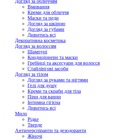
Догляд за обличчям
Вмивання
Креми для обличчя
Маски та педи
Догляд за шкірою
Догляд за губами
Дивитись всі
Декоративна косметика
Догляд за волоссям
Шампуні
Кондиціонери та маски
Гребінці та аксесуари для волосся
Стайлінгові засоби
Догляд за тілом
Догляд за руками та нігтями
Гелі для душу
Креми та скраби для тіла
Піни для ванни
Інтимна гігієна
Дивитись всі
Мило
Рідке
Тверде
Антиперспіранти та дезодоранти
Жіночі