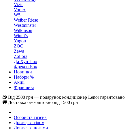
Vizir
Vortex
W5
Weiber Riese
Westminster
Wilkinson
Winni’s
Yugou
ZOO
Zewa
Zoflora
Да Хун Пао
Фрекен Бок
Новинки
Набори %
Акції
Франшиза
🎁 Від 2500 грн — подарунок кондиціонер Lenor гарантовано
🚚 Доставка безкоштовно від 1500 грн
Особиста гігієна
Догляд за тілом
Догляд за ногами