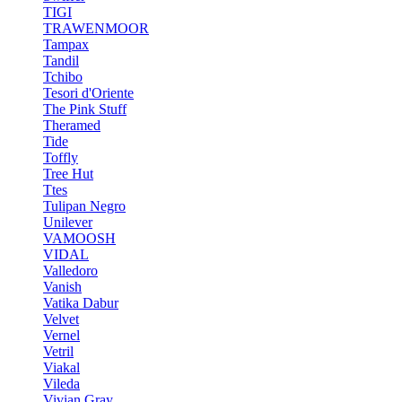
TIGI
TRAWENMOOR
Tampax
Tandil
Tchibo
Tesori d'Oriente
The Pink Stuff
Theramed
Tide
Toffly
Tree Hut
Ttes
Tulipan Negro
Unilever
VAMOOSH
VIDAL
Valledoro
Vanish
Vatika Dabur
Velvet
Vernel
Vetril
Viakal
Vileda
Vivian Gray