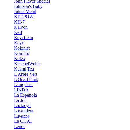
John Player Special
Johnson's Baby
Julius Meinl
KEEPOW
KH-7
Kalyon
Keff
KeycLean
Keyri
Kolonist
Komilfo
Kotex
KuschelWeich
Kusmi Tea
L'Arbre Vert
L'Oreal Paris
L'angelica
LINDA
La Española
La'dor
Lactacyd
Lavandera
Lavazza
Le CHAT
Lenor