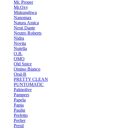
Mr. Proper
Mr.Oxy
Mukunghwa
Nanomax
Natura Amica
Nesti Dante
Neutro Roberts
Nidra
Novita
Nutella
O.B.
OMO
Old Spice
Omino Bianco
Oral-B
PRETTY CLEAN
PUNTOMATIC
Palmolive
Pampers
Papela
Papia
Paulig
Perfetto
Perlier
Persil