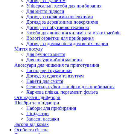
Догляд за туалетом
Універсальні засоби для прибирання
Для миття підлоги
Догляд за скляними поверхнями
Догляд за дерев'яними поверхнями
Догляд за побутовою технікою
Засоби для чищення килимів та м'яких меблів
Вологі серветки для прибирання
Догляд за домом після домашніх тварин
Миття посуду
Для ручного миття
Для посудомийної машини
Аксесуари для чищення та приготування
Господарчі рукавички
Догляд за одягом та взуттям
Пакети для сміття
Серветки, губки, ганчірки для прибирання
Харчова плівка, пергамент, фольга
Освіжувачі і дифузори
Швабри та піпідастри
Набори для прибирання
Піпідастри
Запасні насадки
Засоби від комах
Особиста гігієна