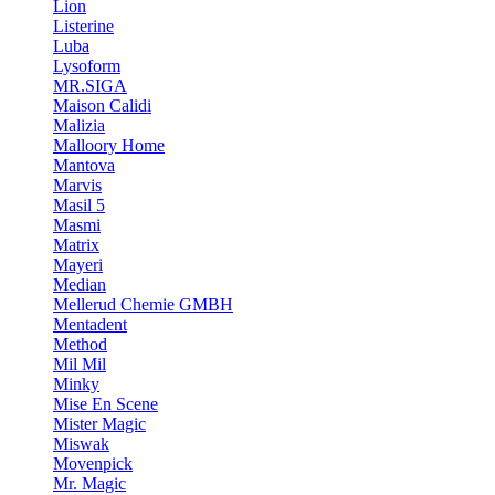
Lion
Listerine
Luba
Lysoform
MR.SIGA
Maison Calidi
Malizia
Malloory Home
Mantova
Marvis
Masil 5
Masmi
Matrix
Mayeri
Median
Mellerud Chemie GMBH
Mentadent
Method
Mil Mil
Minky
Mise En Scene
Mister Magic
Miswak
Movenpick
Mr. Magic