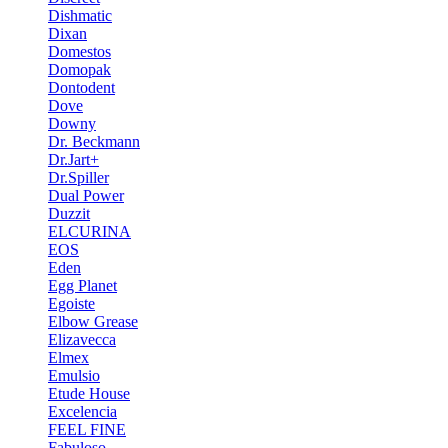
Dishmatic
Dixan
Domestos
Domopak
Dontodent
Dove
Downy
Dr. Beckmann
Dr.Jart+
Dr.Spiller
Dual Power
Duzzit
ELCURINA
EOS
Eden
Egg Planet
Egoiste
Elbow Grease
Elizavecca
Elmex
Emulsio
Etude House
Excelencia
FEEL FINE
Fabuloso