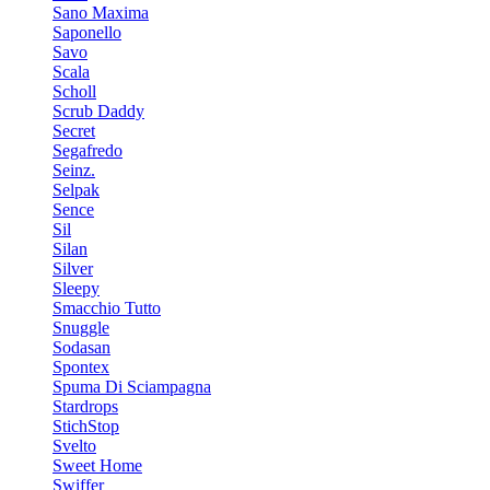
Sano Maxima
Saponello
Savo
Scala
Scholl
Scrub Daddy
Secret
Segafredo
Seinz.
Selpak
Sence
Sil
Silan
Silver
Sleepy
Smacchio Tutto
Snuggle
Sodasan
Spontex
Spuma Di Sciampagna
Stardrops
StichStop
Svelto
Sweet Home
Swiffer