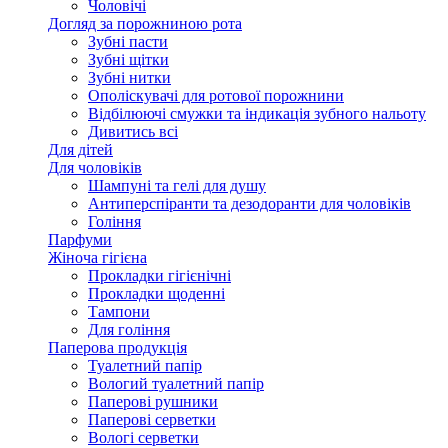
Чоловічі
Догляд за порожниною рота
Зубні пасти
Зубні щітки
Зубні нитки
Ополіскувачі для ротової порожнини
Відбілюючі смужки та індикація зубного нальоту
Дивитись всі
Для дітей
Для чоловіків
Шампуні та гелі для душу
Антиперспіранти та дезодоранти для чоловіків
Гоління
Парфуми
Жіноча гігієна
Прокладки гігієнічні
Прокладки щоденні
Тампони
Для гоління
Паперова продукція
Туалетний папір
Вологий туалетний папір
Паперові рушники
Паперові серветки
Вологі серветки