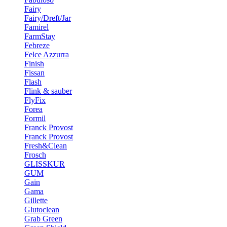
Fairy
Fairy/Dreft/Jar
Famirel
FarmStay
Febreze
Felce Azzurra
Finish
Fissan
Flash
Flink & sauber
FlyFix
Forea
Formil
Franck Provost
Franck Provost
Fresh&Clean
Frosch
GLISSKUR
GUM
Gain
Gama
Gillette
Glutoclean
Grab Green