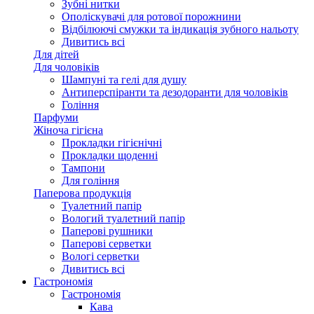
Зубні нитки
Ополіскувачі для ротової порожнини
Відбілюючі смужки та індикація зубного нальоту
Дивитись всі
Для дітей
Для чоловіків
Шампуні та гелі для душу
Антиперспіранти та дезодоранти для чоловіків
Гоління
Парфуми
Жіноча гігієна
Прокладки гігієнічні
Прокладки щоденні
Тампони
Для гоління
Паперова продукція
Туалетний папір
Вологий туалетний папір
Паперові рушники
Паперові серветки
Вологі серветки
Дивитись всі
Гастрономія
Гастрономія
Кава