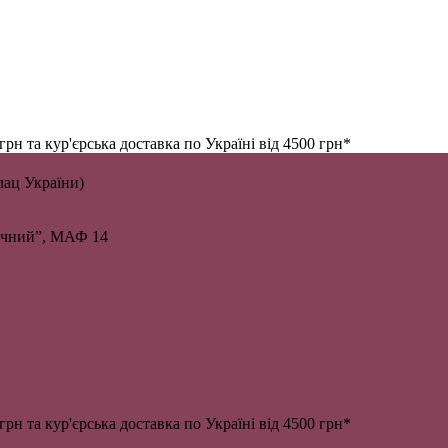
н та кур'єрська доставка по Україні від 4500 грн*
алац України)
личний”, МАФ 14
н та кур'єрська доставка по Україні від 4500 грн*