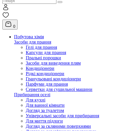
0
Побутова хімія
Засоби для прання
Гелі для прання
Капсули для прання
Пральні порошки
Засоби для виведення плям
Кондиціонери
Рідкі кондиціонери
Гранульовані кондиціонери
Парфуми для прання
Серветки для сушильної машини
Прибирання оселі
Для кухні
Для ванної кімнати
Догляд за туалетом
Універсальні засоби для прибирання
Для миття підлоги
Догляд за скляними поверхнями