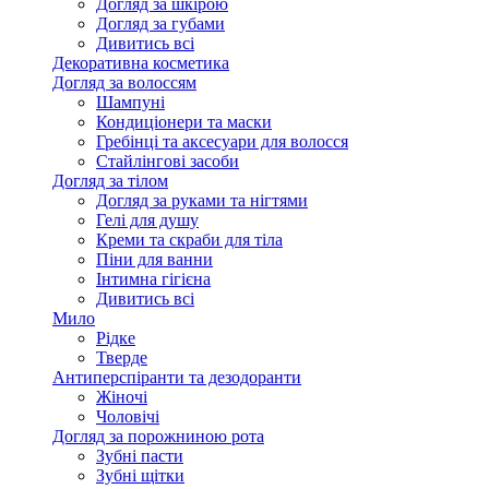
Догляд за шкірою
Догляд за губами
Дивитись всі
Декоративна косметика
Догляд за волоссям
Шампуні
Кондиціонери та маски
Гребінці та аксесуари для волосся
Стайлінгові засоби
Догляд за тілом
Догляд за руками та нігтями
Гелі для душу
Креми та скраби для тіла
Піни для ванни
Інтимна гігієна
Дивитись всі
Мило
Рідке
Тверде
Антиперспіранти та дезодоранти
Жіночі
Чоловічі
Догляд за порожниною рота
Зубні пасти
Зубні щітки