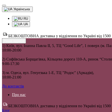
Українська
RU
UA
БЕЗКОШТОВНА доставка у відділення по Україні від 1500 гр
Наша адреса
1) Київ, вул. Іоанна Павла II, 5, ТЦ “Good Life”, 1 поверх (м. П
10:00-20:00
2) Софіївська Борщагівка, Кільцева дорога 110-А, ринок “Сто
9:00-17:30
3) м. Одеса, вул. Генуезька 1-Е, ТЦ "Родос" (Аркадія),
10:00-21:00
До контактів
Про нас
БЕЗКОШТОВНА доставка у відділення по Україні від 1500 гр
Блог