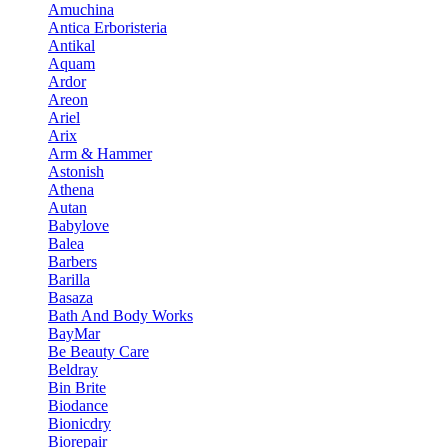
Amuchina
Antica Erboristeria
Antikal
Aquam
Ardor
Areon
Ariel
Arix
Arm & Hammer
Astonish
Athena
Autan
Babylove
Balea
Barbers
Barilla
Basaza
Bath And Body Works
BayMar
Be Beauty Care
Beldray
Bin Brite
Biodance
Bionicdry
Biorepair