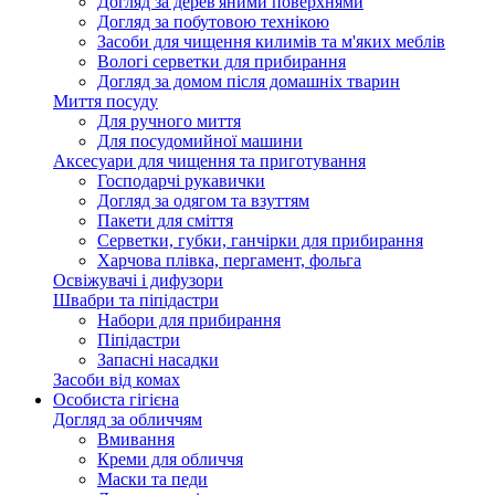
Догляд за дерев'яними поверхнями
Догляд за побутовою технікою
Засоби для чищення килимів та м'яких меблів
Вологі серветки для прибирання
Догляд за домом після домашніх тварин
Миття посуду
Для ручного миття
Для посудомийної машини
Аксесуари для чищення та приготування
Господарчі рукавички
Догляд за одягом та взуттям
Пакети для сміття
Серветки, губки, ганчірки для прибирання
Харчова плівка, пергамент, фольга
Освіжувачі і дифузори
Швабри та піпідастри
Набори для прибирання
Піпідастри
Запасні насадки
Засоби від комах
Особиста гігієна
Догляд за обличчям
Вмивання
Креми для обличчя
Маски та педи