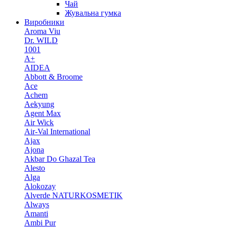
Чай
Жувальна гумка
Виробники
Aroma Viu
Dr. WILD
1001
A+
AIDEA
Abbott & Broome
Ace
Achem
Aekyung
Agent Max
Air Wick
Air-Val International
Ajax
Ajona
Akbar Do Ghazal Tea
Alesto
Alga
Alokozay
Alverde NATURKOSMETIK
Always
Amanti
Ambi Pur