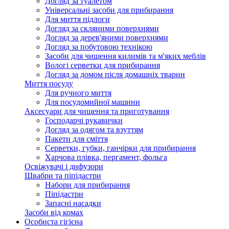
Догляд за туалетом
Універсальні засоби для прибирання
Для миття підлоги
Догляд за скляними поверхнями
Догляд за дерев'яними поверхнями
Догляд за побутовою технікою
Засоби для чищення килимів та м'яких меблів
Вологі серветки для прибирання
Догляд за домом після домашніх тварин
Миття посуду
Для ручного миття
Для посудомийної машини
Аксесуари для чищення та приготування
Господарчі рукавички
Догляд за одягом та взуттям
Пакети для сміття
Серветки, губки, ганчірки для прибирання
Харчова плівка, пергамент, фольга
Освіжувачі і дифузори
Швабри та піпідастри
Набори для прибирання
Піпідастри
Запасні насадки
Засоби від комах
Особиста гігієна