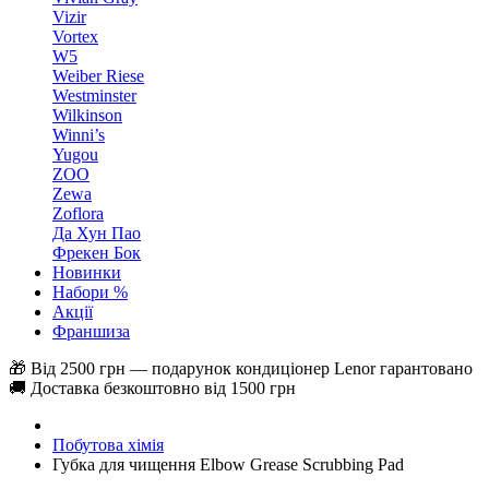
Vizir
Vortex
W5
Weiber Riese
Westminster
Wilkinson
Winni’s
Yugou
ZOO
Zewa
Zoflora
Да Хун Пао
Фрекен Бок
Новинки
Набори %
Акції
Франшиза
🎁 Від 2500 грн — подарунок кондиціонер Lenor гарантовано
🚚 Доставка безкоштовно від 1500 грн
Побутова хімія
Губка для чищення Elbow Grease Scrubbing Pad