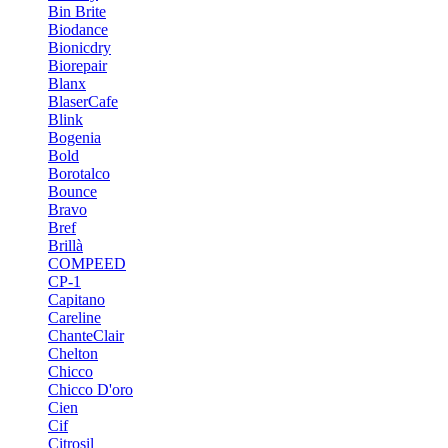
Bin Brite
Biodance
Bionicdry
Biorepair
Blanx
BlaserCafe
Blink
Bogenia
Bold
Borotalco
Bounce
Bravo
Bref
Brillà
COMPEED
CP-1
Capitano
Careline
ChanteСlair
Chelton
Chicco
Chicco D'oro
Cien
Cif
Citrosil