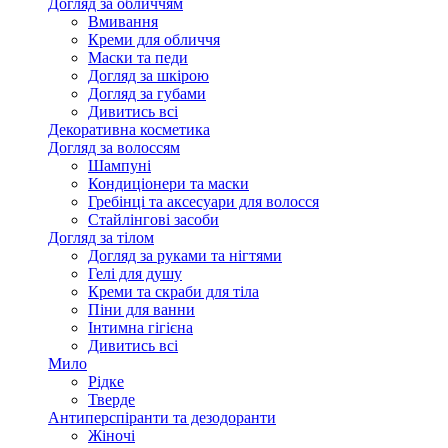
Догляд за обличчям
Вмивання
Креми для обличчя
Маски та педи
Догляд за шкірою
Догляд за губами
Дивитись всі
Декоративна косметика
Догляд за волоссям
Шампуні
Кондиціонери та маски
Гребінці та аксесуари для волосся
Стайлінгові засоби
Догляд за тілом
Догляд за руками та нігтями
Гелі для душу
Креми та скраби для тіла
Піни для ванни
Інтимна гігієна
Дивитись всі
Мило
Рідке
Тверде
Антиперспіранти та дезодоранти
Жіночі