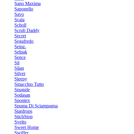
Sano Maxima
Saponello
Savo
Scala
Scholl
Scrub Daddy
Secret
Segafredo
Seinz.
Selpak
Sence
Sil
Silan
Silver
Sleepy
Smacchio Tutto
Snuggle
Sodasan
Spontex
Spuma Di Sciampagna
Stardrops
StichStop
Svelto
Sweet Home
Swiffer