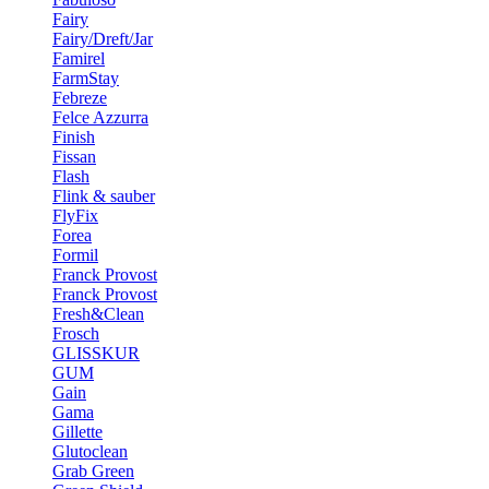
Fairy
Fairy/Dreft/Jar
Famirel
FarmStay
Febreze
Felce Azzurra
Finish
Fissan
Flash
Flink & sauber
FlyFix
Forea
Formil
Franck Provost
Franck Provost
Fresh&Clean
Frosch
GLISSKUR
GUM
Gain
Gama
Gillette
Glutoclean
Grab Green