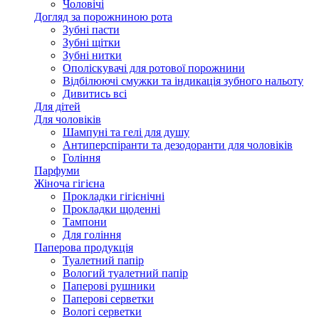
Чоловічі
Догляд за порожниною рота
Зубні пасти
Зубні щітки
Зубні нитки
Ополіскувачі для ротової порожнини
Відбілюючі смужки та індикація зубного нальоту
Дивитись всі
Для дітей
Для чоловіків
Шампуні та гелі для душу
Антиперспіранти та дезодоранти для чоловіків
Гоління
Парфуми
Жіноча гігієна
Прокладки гігієнічні
Прокладки щоденні
Тампони
Для гоління
Паперова продукція
Туалетний папір
Вологий туалетний папір
Паперові рушники
Паперові серветки
Вологі серветки