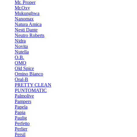
Mr. Proper
Mr.Oxy
Mukunghwa
Nanomax
Natura Amica
Nesti Dante
Neutro Roberts
Nidra
Novita
Nutella
O.B.
OMO
Old Spice
Omino Bianco
Oral-B
PRETTY CLEAN
PUNTOMATIC
Palmolive
Pampers
Papela
Papia
Paulig
Perfetto
Perlier
Persil