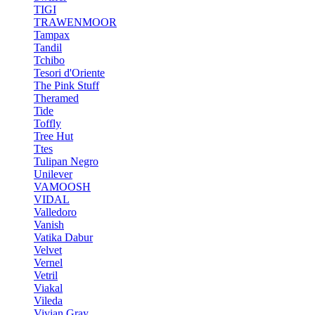
TIGI
TRAWENMOOR
Tampax
Tandil
Tchibo
Tesori d'Oriente
The Pink Stuff
Theramed
Tide
Toffly
Tree Hut
Ttes
Tulipan Negro
Unilever
VAMOOSH
VIDAL
Valledoro
Vanish
Vatika Dabur
Velvet
Vernel
Vetril
Viakal
Vileda
Vivian Gray