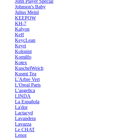
John Player Special
Johnson's Baby
Julius Meinl
KEEPOW
KH-7
Kalyon
Keff
KeycLean
Keyri
Kolonist
Komilfo
Kotex
KuschelWeich
Kusmi Tea
L'Arbre Vert
L'Oreal Paris
L'angelica
LINDA
La Española
La'dor
Lactacyd
Lavandera
Lavazza
Le CHAT
Lenor