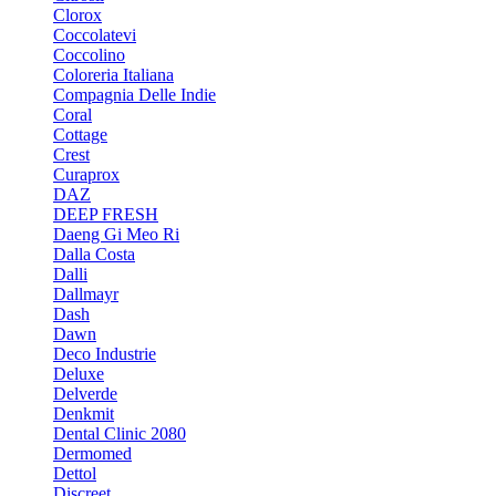
Clorox
Coccolatevi
Coccolino
Coloreria Italiana
Compagnia Delle Indie
Coral
Cottage
Crest
Curaprox
DAZ
DEEP FRESH
Daeng Gi Meo Ri
Dalla Costa
Dalli
Dallmayr
Dash
Dawn
Deco Industrie
Deluxe
Delverde
Denkmit
Dental Clinic 2080
Dermomed
Dettol
Discreet