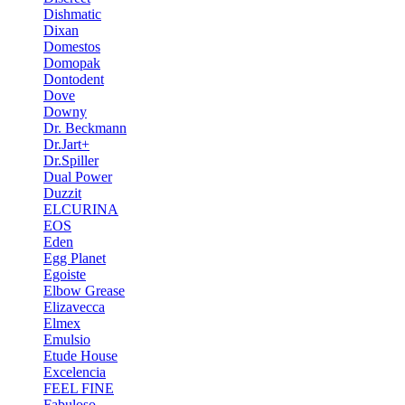
Dishmatic
Dixan
Domestos
Domopak
Dontodent
Dove
Downy
Dr. Beckmann
Dr.Jart+
Dr.Spiller
Dual Power
Duzzit
ELCURINA
EOS
Eden
Egg Planet
Egoiste
Elbow Grease
Elizavecca
Elmex
Emulsio
Etude House
Excelencia
FEEL FINE
Fabuloso