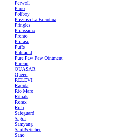
Perwoll
Pinio
Poliboy
Preziosa La Briantina
Pringles
Profissimo
Pronto
Proraso
Puffs
Pulirapid
Pure Paw Paw Ointment
Purenn
QUASAR
Queen
RELEVI
Rapida
Rio Mare
Rituals
Rorax
Ruta
Safeguard
Sagra
Samyang
Sanft&Sicher
Sano