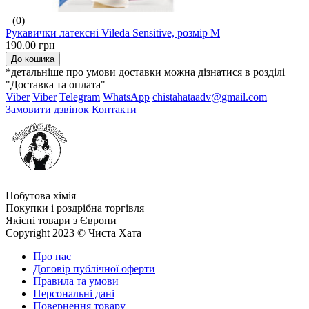
(0)
Рукавички латексні Vileda Sensitive, розмір M
190.00 грн
До кошика
*детальніше про умови доставки можна дізнатися в розділі
"Доставка та оплата"
Viber
Viber
Telegram
WhatsApp
chistahataadv@gmail.com
Замовити дзвінок
Контакти
Побутова хімія
Покупки і роздрібна торгівля
Якісні товари з Європи
Copyright 2023 © Чиста Хата
Про нас
Договір публічної оферти
Правила та умови
Персональні дані
Повернення товару