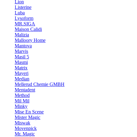
Lion
Listerine
Luba
Lysoform
MR.SIGA
Maison Calidi
Malizia
Malloory Home
Mantova
Marvis
Masil 5
Masmi
Matrix
Mayeri
Median
Mellerud Chemie GMBH
Mentadent
Method
Mil Mil
Minky
Mise En Scene
Mister Magic
Miswak
Movenpick
Mr. Magic