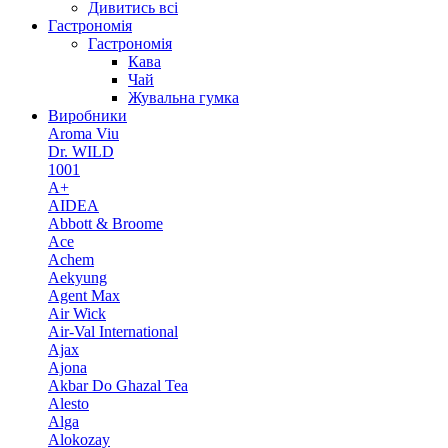
Дивитись всі
Гастрономія
Гастрономія
Кава
Чай
Жувальна гумка
Виробники
Aroma Viu
Dr. WILD
1001
A+
AIDEA
Abbott & Broome
Ace
Achem
Aekyung
Agent Max
Air Wick
Air-Val International
Ajax
Ajona
Akbar Do Ghazal Tea
Alesto
Alga
Alokozay