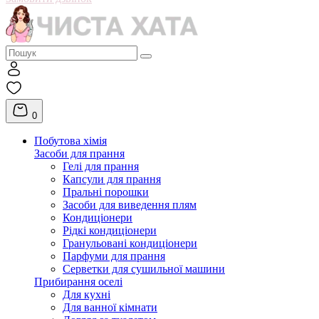
0
Побутова хімія
Засоби для прання
Гелі для прання
Капсули для прання
Пральні порошки
Засоби для виведення плям
Кондиціонери
Рідкі кондиціонери
Гранульовані кондиціонери
Парфуми для прання
Серветки для сушильної машини
Прибирання оселі
Для кухні
Для ванної кімнати