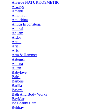
Alverde NATURKOSMETIK
Always
Amanti
Ambi Pur
Amuchina
Antica Erboristeria
Antikal
Aquam
Ardor
Areon
Ariel
Arix
Arm & Hammer
Astonish
Athena
Autan
Babylove
Balea
Barbers
Barilla
Basaza
Bath And Body Works
BayMar
Be Beauty Care
Beldray