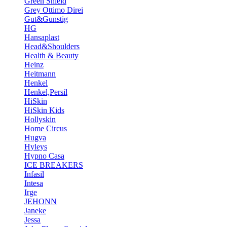
Green Shield
Grey Ottimo Direi
Gut&Gunstig
HG
Hansaplast
Head&Shoulders
Health & Beauty
Heinz
Heitmann
Henkel
Henkel,Persil
HiSkin
HiSkin Kids
Hollyskin
Home Circus
Hugva
Hyleys
Hypno Casa
ICE BREAKERS
Infasil
Intesa
Irge
JEHONN
Janeke
Jessa