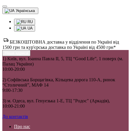
Українська
RU
UA
БЕЗКОШТОВНА доставка у відділення по Україні від
1500 грн та кур'єрська доставка по Україні від 4500 грн*
Наша адреса
1) Київ, вул. Іоанна Павла II, 5, ТЦ “Good Life”, 1 поверх (м.
Палац України)
10:00-20:00
2) Софіївська Борщагівка, Кільцева дорога 110-А, ринок
“Столичний”, МАФ 14
9:00-17:30
3) м. Одеса, вул. Генуезька 1-Е, ТЦ "Родос" (Аркадія),
10:00-21:00
До контактів
Про нас