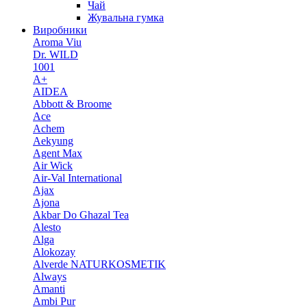
Чай
Жувальна гумка
Виробники
Aroma Viu
Dr. WILD
1001
A+
AIDEA
Abbott & Broome
Ace
Achem
Aekyung
Agent Max
Air Wick
Air-Val International
Ajax
Ajona
Akbar Do Ghazal Tea
Alesto
Alga
Alokozay
Alverde NATURKOSMETIK
Always
Amanti
Ambi Pur