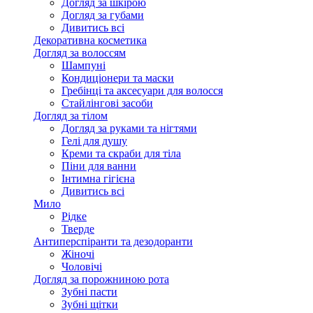
Догляд за шкірою
Догляд за губами
Дивитись всі
Декоративна косметика
Догляд за волоссям
Шампуні
Кондиціонери та маски
Гребінці та аксесуари для волосся
Стайлінгові засоби
Догляд за тілом
Догляд за руками та нігтями
Гелі для душу
Креми та скраби для тіла
Піни для ванни
Інтимна гігієна
Дивитись всі
Мило
Рідке
Тверде
Антиперспіранти та дезодоранти
Жіночі
Чоловічі
Догляд за порожниною рота
Зубні пасти
Зубні щітки