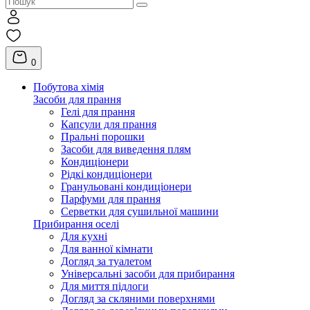
0
Побутова хімія
Засоби для прання
Гелі для прання
Капсули для прання
Пральні порошки
Засоби для виведення плям
Кондиціонери
Рідкі кондиціонери
Гранульовані кондиціонери
Парфуми для прання
Серветки для сушильної машини
Прибирання оселі
Для кухні
Для ванної кімнати
Догляд за туалетом
Універсальні засоби для прибирання
Для миття підлоги
Догляд за скляними поверхнями