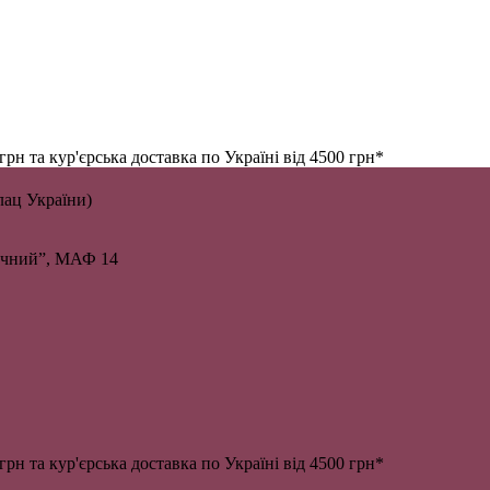
н та кур'єрська доставка по Україні від 4500 грн*
алац України)
личний”, МАФ 14
н та кур'єрська доставка по Україні від 4500 грн*