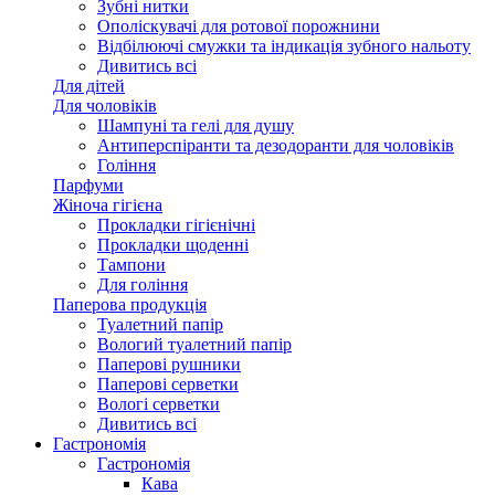
Зубні нитки
Ополіскувачі для ротової порожнини
Відбілюючі смужки та індикація зубного нальоту
Дивитись всі
Для дітей
Для чоловіків
Шампуні та гелі для душу
Антиперспіранти та дезодоранти для чоловіків
Гоління
Парфуми
Жіноча гігієна
Прокладки гігієнічні
Прокладки щоденні
Тампони
Для гоління
Паперова продукція
Туалетний папір
Вологий туалетний папір
Паперові рушники
Паперові серветки
Вологі серветки
Дивитись всі
Гастрономія
Гастрономія
Кава