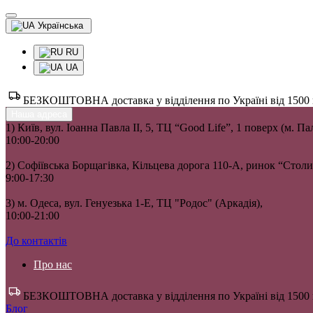
Українська
RU
UA
БЕЗКОШТОВНА доставка у відділення по Україні від 1500 гр
Наша адреса
1) Київ, вул. Іоанна Павла II, 5, ТЦ “Good Life”, 1 поверх (м. П
10:00-20:00
2) Софіївська Борщагівка, Кільцева дорога 110-А, ринок “Сто
9:00-17:30
3) м. Одеса, вул. Генуезька 1-Е, ТЦ "Родос" (Аркадія),
10:00-21:00
До контактів
Про нас
БЕЗКОШТОВНА доставка у відділення по Україні від 1500 гр
Блог