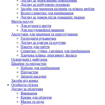
Догляд за дерев'яними поверхнями
Догляд за побутовою технікою
Засоби для чищення килимів та м'яких меблів
Вологі серветки для прибирання
Догляд за домом після домашніх тварин
Миття посуду
Для ручного миття
Для посудомийної машини
Аксесуари для чищення та приготування
Господарчі рукавички
Догляд за одягом та взуттям
Пакети для сміття
Серветки, губки, ганчірки для прибирання
Харчова плівка, пергамент, фольга
Освіжувачі і дифузори
Швабри та піпідастри
Набори для прибирання
Піпідастри
Запасні насадки
Засоби від комах
Особиста гігієна
Догляд за обличчям
Вмивання
Креми для обличчя
Маски та педи