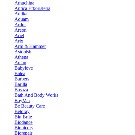
Amuchina
Antica Erboristeria
Antikal
Aquam
Ardor
Areon
Ariel
Arix
Arm & Hammer
Astonish
Athena
Autan
Babylove
Balea
Barbers
Barilla
Basaza
Bath And Body Works
BayMar
Be Beauty Care
Beldray
Bin Brite
Biodance
Bionicdry
Biorepair