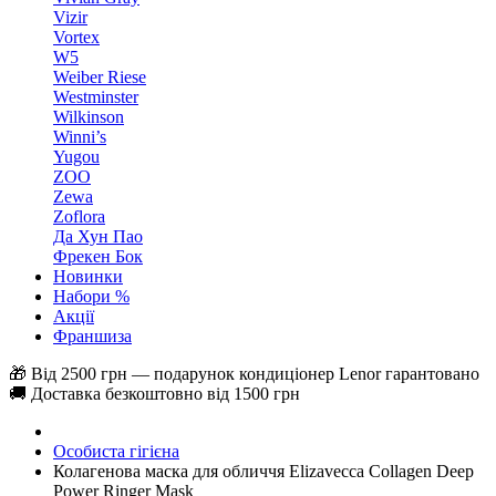
Vizir
Vortex
W5
Weiber Riese
Westminster
Wilkinson
Winni’s
Yugou
ZOO
Zewa
Zoflora
Да Хун Пао
Фрекен Бок
Новинки
Набори %
Акції
Франшиза
🎁 Від 2500 грн — подарунок кондиціонер Lenor гарантовано
🚚 Доставка безкоштовно від 1500 грн
Особиста гігієна
Колагенова маска для обличчя Elizavecca Collagen Deep
Power Ringer Mask