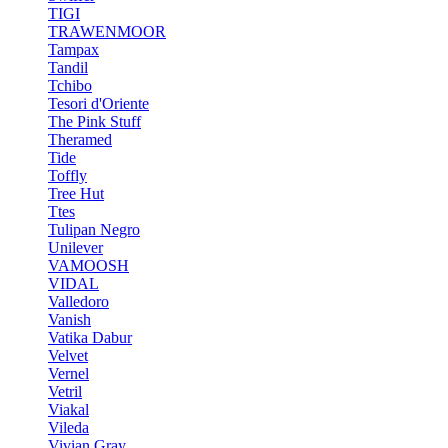
TIGI
TRAWENMOOR
Tampax
Tandil
Tchibo
Tesori d'Oriente
The Pink Stuff
Theramed
Tide
Toffly
Tree Hut
Ttes
Tulipan Negro
Unilever
VAMOOSH
VIDAL
Valledoro
Vanish
Vatika Dabur
Velvet
Vernel
Vetril
Viakal
Vileda
Vivian Gray