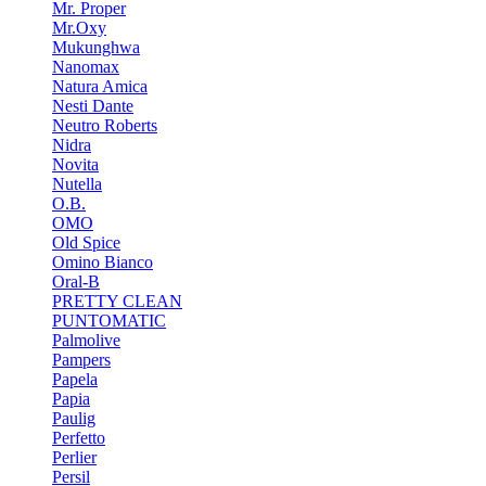
Mr. Proper
Mr.Oxy
Mukunghwa
Nanomax
Natura Amica
Nesti Dante
Neutro Roberts
Nidra
Novita
Nutella
O.B.
OMO
Old Spice
Omino Bianco
Oral-B
PRETTY CLEAN
PUNTOMATIC
Palmolive
Pampers
Papela
Papia
Paulig
Perfetto
Perlier
Persil