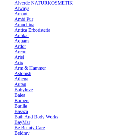
Alverde NATURKOSMETIK
Always
Amanti
Ambi Pur
Amuchina
Antica Erboristeria
Antikal
Aquam
Ardor
Areon
Ariel
Arix
Arm & Hammer
Astonish
Athena
Autan
Babylove
Balea
Barbers
Barilla
Basaza
Bath And Body Works
BayMar
Be Beauty Care
Beldray