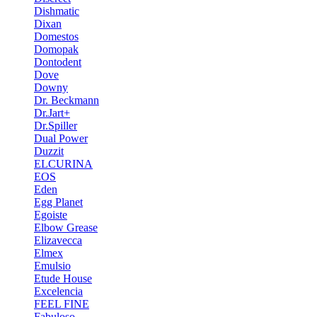
Dishmatic
Dixan
Domestos
Domopak
Dontodent
Dove
Downy
Dr. Beckmann
Dr.Jart+
Dr.Spiller
Dual Power
Duzzit
ELCURINA
EOS
Eden
Egg Planet
Egoiste
Elbow Grease
Elizavecca
Elmex
Emulsio
Etude House
Excelencia
FEEL FINE
Fabuloso