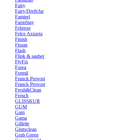
Fairy
Fairy/Dreft/Jar
Famirel
FarmStay
Febreze
Felce Azzurra
Finish
Fissan
Flash
Flink & sauber
FlyFix
Forea
Formil
Franck Provost
Franck Provost
Fresh&Clean
Frosch
GLISSKUR
GUM
Gain
Gama
Gillette
Glutoclean
Grab Green