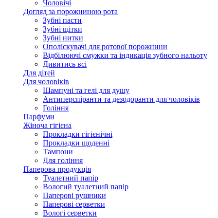
Чоловічі
Догляд за порожниною рота
Зубні пасти
Зубні щітки
Зубні нитки
Ополіскувачі для ротової порожнини
Відбілюючі смужки та індикація зубного нальоту
Дивитись всі
Для дітей
Для чоловіків
Шампуні та гелі для душу
Антиперспіранти та дезодоранти для чоловіків
Гоління
Парфуми
Жіноча гігієна
Прокладки гігієнічні
Прокладки щоденні
Тампони
Для гоління
Паперова продукція
Туалетний папір
Вологий туалетний папір
Паперові рушники
Паперові серветки
Вологі серветки