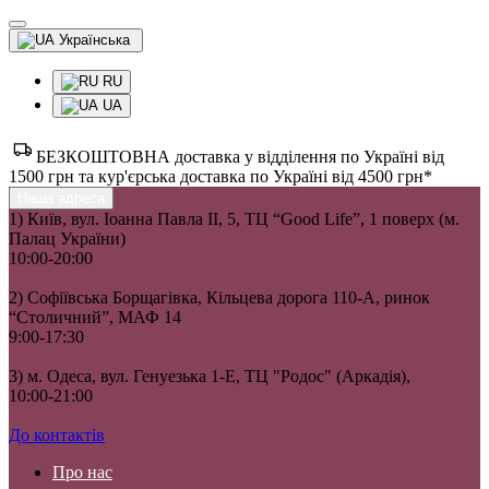
Українська
RU
UA
БЕЗКОШТОВНА доставка у відділення по Україні від
1500 грн та кур'єрська доставка по Україні від 4500 грн*
Наша адреса
1) Київ, вул. Іоанна Павла II, 5, ТЦ “Good Life”, 1 поверх (м.
Палац України)
10:00-20:00
2) Софіївська Борщагівка, Кільцева дорога 110-А, ринок
“Столичний”, МАФ 14
9:00-17:30
3) м. Одеса, вул. Генуезька 1-Е, ТЦ "Родос" (Аркадія),
10:00-21:00
До контактів
Про нас