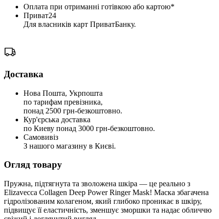
Оплата при отриманні готівкою або картою*
Приват24
Для власників карт ПриватБанку.
Доставка
Нова Пошта, Укрпошта
по тарифам превізника,
понад 2500 грн-безкоштовно.
Кур'єрська доставка
по Киеву понад 3000 грн-безкоштовно.
Самовивіз
З нашого магазину в Києві.
Огляд товару
Пружна, підтягнута та зволожена шкіра — це реально з
Elizavecca Collagen Deep Power Ringer Mask! Маска збагачена
гідролізованим колагеном, який глибоко проникає в шкіру,
підвищує її еластичність, зменшує зморшки та надає обличчю
свіжий і доглянутий вигляд.