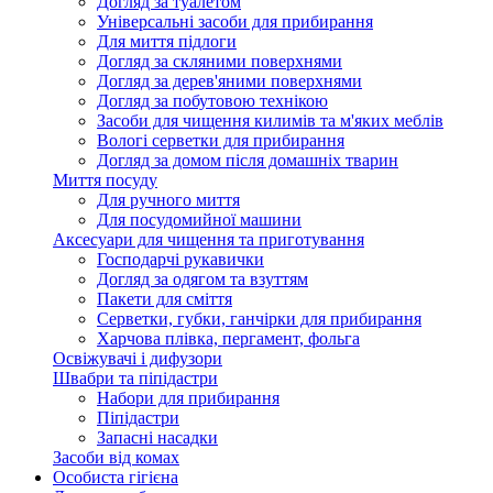
Догляд за туалетом
Універсальні засоби для прибирання
Для миття підлоги
Догляд за скляними поверхнями
Догляд за дерев'яними поверхнями
Догляд за побутовою технікою
Засоби для чищення килимів та м'яких меблів
Вологі серветки для прибирання
Догляд за домом після домашніх тварин
Миття посуду
Для ручного миття
Для посудомийної машини
Аксесуари для чищення та приготування
Господарчі рукавички
Догляд за одягом та взуттям
Пакети для сміття
Серветки, губки, ганчірки для прибирання
Харчова плівка, пергамент, фольга
Освіжувачі і дифузори
Швабри та піпідастри
Набори для прибирання
Піпідастри
Запасні насадки
Засоби від комах
Особиста гігієна