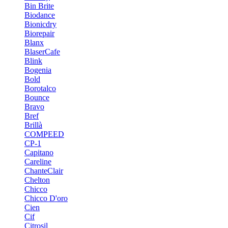
Bin Brite
Biodance
Bionicdry
Biorepair
Blanx
BlaserCafe
Blink
Bogenia
Bold
Borotalco
Bounce
Bravo
Bref
Brillà
COMPEED
CP-1
Capitano
Careline
ChanteСlair
Chelton
Chicco
Chicco D'oro
Cien
Cif
Citrosil