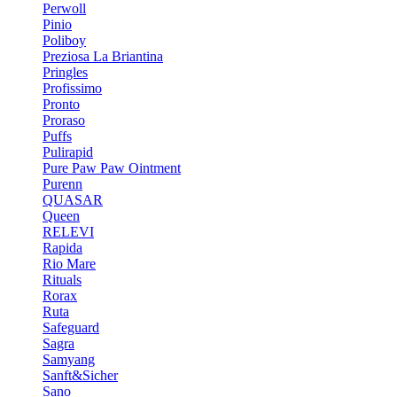
Perwoll
Pinio
Poliboy
Preziosa La Briantina
Pringles
Profissimo
Pronto
Proraso
Puffs
Pulirapid
Pure Paw Paw Ointment
Purenn
QUASAR
Queen
RELEVI
Rapida
Rio Mare
Rituals
Rorax
Ruta
Safeguard
Sagra
Samyang
Sanft&Sicher
Sano