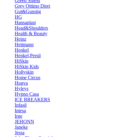
Green Shield
Grey Ottimo Direi
Gut&Gunstig
HG
Hansaplast
Head&Shoulders
Health & Beauty
Heinz
Heitmann
Henkel
Henkel,Persil
HiSkin
HiSkin Kids
Hollyskin
Home Circus
Hugva
Hyleys
Hypno Casa
ICE BREAKERS
Infasil
Intesa
Irge
JEHONN
Janeke
Jessa