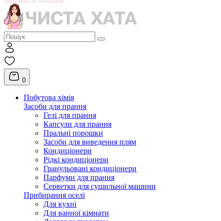
0
Побутова хімія
Засоби для прання
Гелі для прання
Капсули для прання
Пральні порошки
Засоби для виведення плям
Кондиціонери
Рідкі кондиціонери
Гранульовані кондиціонери
Парфуми для прання
Серветки для сушильної машини
Прибирання оселі
Для кухні
Для ванної кімнати