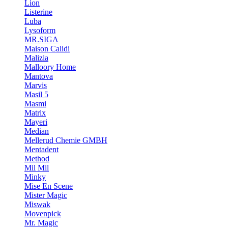
Lion
Listerine
Luba
Lysoform
MR.SIGA
Maison Calidi
Malizia
Malloory Home
Mantova
Marvis
Masil 5
Masmi
Matrix
Mayeri
Median
Mellerud Chemie GMBH
Mentadent
Method
Mil Mil
Minky
Mise En Scene
Mister Magic
Miswak
Movenpick
Mr. Magic