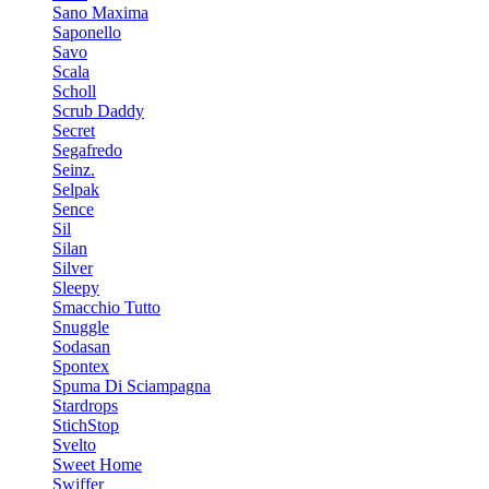
Sano Maxima
Saponello
Savo
Scala
Scholl
Scrub Daddy
Secret
Segafredo
Seinz.
Selpak
Sence
Sil
Silan
Silver
Sleepy
Smacchio Tutto
Snuggle
Sodasan
Spontex
Spuma Di Sciampagna
Stardrops
StichStop
Svelto
Sweet Home
Swiffer