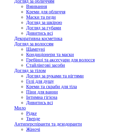
Догляд за обличчям
Вмивання
Креми для обличчя
Маски та педи
Догляд за шкірою
Догляд за губами
Дивитись всі
Декоративна косметика
Догляд за волоссям
Шампуні
Кондиціонери та маски
Гребінці та аксесуари для волосся
Стайлінгові засоби
Догляд за тілом
Догляд за руками та нігтями
Гелі для душу
Креми та скраби для тіла
Піни для ванни
Інтимна гігієна
Дивитись всі
Мило
Рідке
Тверде
Антиперспіранти та дезодоранти
Жіночі