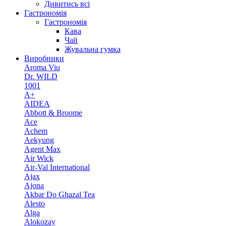
Дивитись всі
Гастрономія
Гастрономія
Кава
Чай
Жувальна гумка
Виробники
Aroma Viu
Dr. WILD
1001
A+
AIDEA
Abbott & Broome
Ace
Achem
Aekyung
Agent Max
Air Wick
Air-Val International
Ajax
Ajona
Akbar Do Ghazal Tea
Alesto
Alga
Alokozay