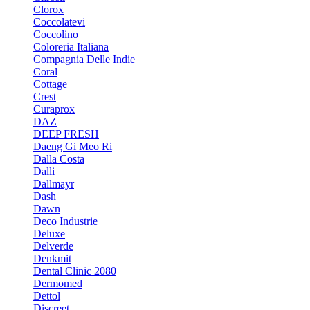
Clorox
Coccolatevi
Coccolino
Coloreria Italiana
Compagnia Delle Indie
Coral
Cottage
Crest
Curaprox
DAZ
DEEP FRESH
Daeng Gi Meo Ri
Dalla Costa
Dalli
Dallmayr
Dash
Dawn
Deco Industrie
Deluxe
Delverde
Denkmit
Dental Clinic 2080
Dermomed
Dettol
Discreet