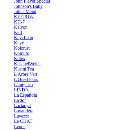
John Player Special
Johnson's Baby
Julius Meinl
KEEPOW
KH-7
Kalyon
Keff
KeycLean
Keyri
Kolonist
Komilfo
Kotex
KuschelWeich
Kusmi Tea
L'Arbre Vert
L'Oreal Paris
L'angelica
LINDA
La Española
La'dor
Lactacyd
Lavandera
Lavazza
Le CHAT
Lenor