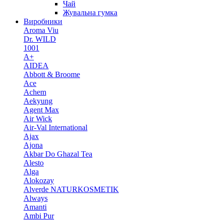
Чай
Жувальна гумка
Виробники
Aroma Viu
Dr. WILD
1001
A+
AIDEA
Abbott & Broome
Ace
Achem
Aekyung
Agent Max
Air Wick
Air-Val International
Ajax
Ajona
Akbar Do Ghazal Tea
Alesto
Alga
Alokozay
Alverde NATURKOSMETIK
Always
Amanti
Ambi Pur