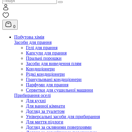
0
Побутова хімія
Засоби для прання
Гелі для прання
Капсули для прання
Пральні порошки
Засоби для виведення плям
Кондиціонери
Рідкі кондиціонери
Гранульовані кондиціонери
Парфуми для прання
Серветки для сушильної машини
Прибирання оселі
Для кухні
Для ванної кімнати
Догляд за туалетом
Універсальні засоби для прибирання
Для миття підлоги
Догляд за скляними поверхнями