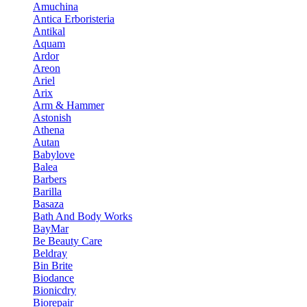
Amuchina
Antica Erboristeria
Antikal
Aquam
Ardor
Areon
Ariel
Arix
Arm & Hammer
Astonish
Athena
Autan
Babylove
Balea
Barbers
Barilla
Basaza
Bath And Body Works
BayMar
Be Beauty Care
Beldray
Bin Brite
Biodance
Bionicdry
Biorepair