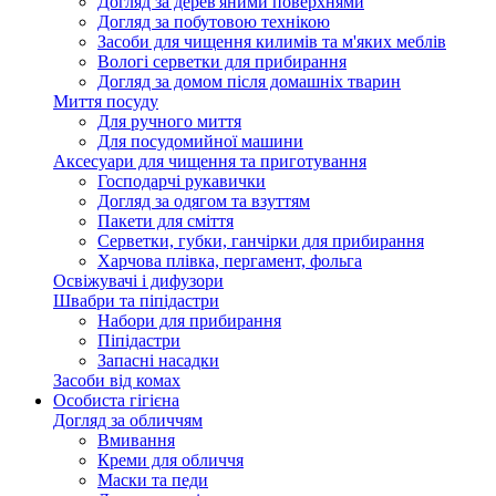
Догляд за дерев'яними поверхнями
Догляд за побутовою технікою
Засоби для чищення килимів та м'яких меблів
Вологі серветки для прибирання
Догляд за домом після домашніх тварин
Миття посуду
Для ручного миття
Для посудомийної машини
Аксесуари для чищення та приготування
Господарчі рукавички
Догляд за одягом та взуттям
Пакети для сміття
Серветки, губки, ганчірки для прибирання
Харчова плівка, пергамент, фольга
Освіжувачі і дифузори
Швабри та піпідастри
Набори для прибирання
Піпідастри
Запасні насадки
Засоби від комах
Особиста гігієна
Догляд за обличчям
Вмивання
Креми для обличчя
Маски та педи