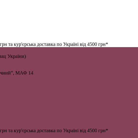
н та кур'єрська доставка по Україні від 4500 грн*
алац України)
личний”, МАФ 14
н та кур'єрська доставка по Україні від 4500 грн*