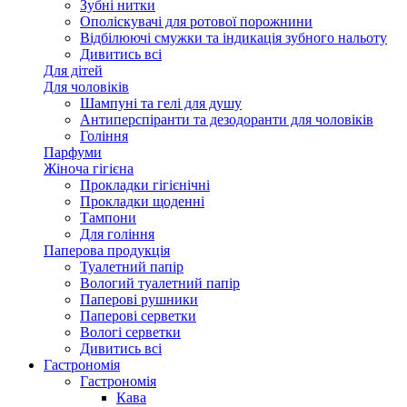
Зубні нитки
Ополіскувачі для ротової порожнини
Відбілюючі смужки та індикація зубного нальоту
Дивитись всі
Для дітей
Для чоловіків
Шампуні та гелі для душу
Антиперспіранти та дезодоранти для чоловіків
Гоління
Парфуми
Жіноча гігієна
Прокладки гігієнічні
Прокладки щоденні
Тампони
Для гоління
Паперова продукція
Туалетний папір
Вологий туалетний папір
Паперові рушники
Паперові серветки
Вологі серветки
Дивитись всі
Гастрономія
Гастрономія
Кава