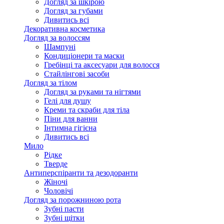
Догляд за шкірою
Догляд за губами
Дивитись всі
Декоративна косметика
Догляд за волоссям
Шампуні
Кондиціонери та маски
Гребінці та аксесуари для волосся
Стайлінгові засоби
Догляд за тілом
Догляд за руками та нігтями
Гелі для душу
Креми та скраби для тіла
Піни для ванни
Інтимна гігієна
Дивитись всі
Мило
Рідке
Тверде
Антиперспіранти та дезодоранти
Жіночі
Чоловічі
Догляд за порожниною рота
Зубні пасти
Зубні щітки