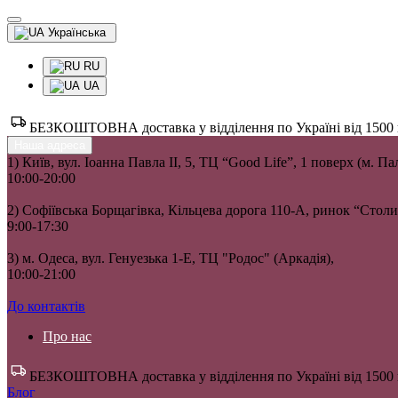
Українська
RU
UA
БЕЗКОШТОВНА доставка у відділення по Україні від 1500 гр
Наша адреса
1) Київ, вул. Іоанна Павла II, 5, ТЦ “Good Life”, 1 поверх (м. П
10:00-20:00
2) Софіївська Борщагівка, Кільцева дорога 110-А, ринок “Сто
9:00-17:30
3) м. Одеса, вул. Генуезька 1-Е, ТЦ "Родос" (Аркадія),
10:00-21:00
До контактів
Про нас
БЕЗКОШТОВНА доставка у відділення по Україні від 1500 гр
Блог