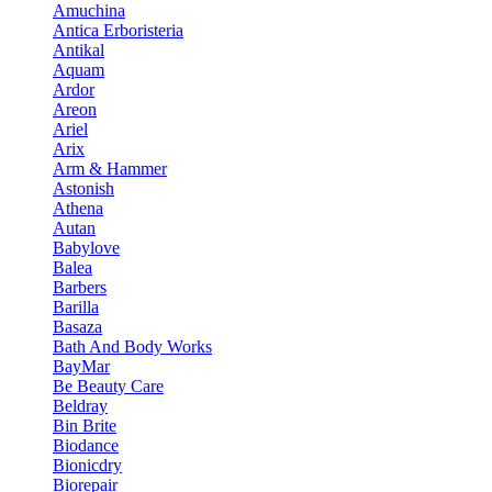
Amuchina
Antica Erboristeria
Antikal
Aquam
Ardor
Areon
Ariel
Arix
Arm & Hammer
Astonish
Athena
Autan
Babylove
Balea
Barbers
Barilla
Basaza
Bath And Body Works
BayMar
Be Beauty Care
Beldray
Bin Brite
Biodance
Bionicdry
Biorepair