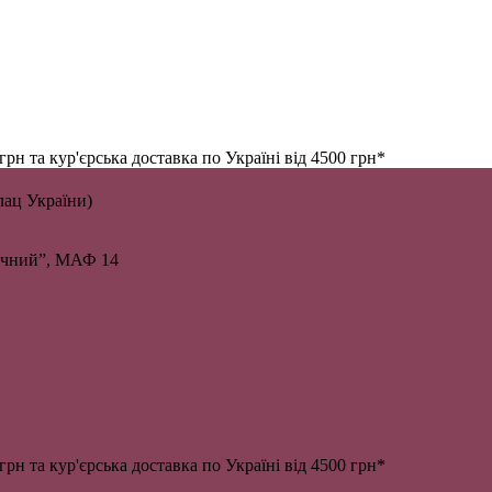
н та кур'єрська доставка по Україні від 4500 грн*
алац України)
личний”, МАФ 14
н та кур'єрська доставка по Україні від 4500 грн*