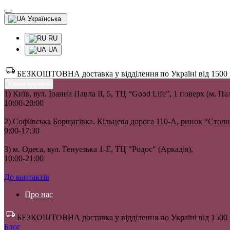
Українська
RU
UA
БЕЗКОШТОВНА доставка у відділення по Україні від 1500 гр
Наша адреса
1) Київ, вул. Іоанна Павла II, 5, ТЦ “Good Life”, 1 поверх (м. П
10:00-20:00
2) Софіївська Борщагівка, Кільцева дорога 110-А, ринок “Сто
9:00-17:30
3) м. Одеса, вул. Генуезька 1-Е, ТЦ "Родос" (Аркадія),
10:00-21:00
До контактів
Про нас
БЕЗКОШТОВНА доставка у відділення по Україні від 1500 гр
Блог