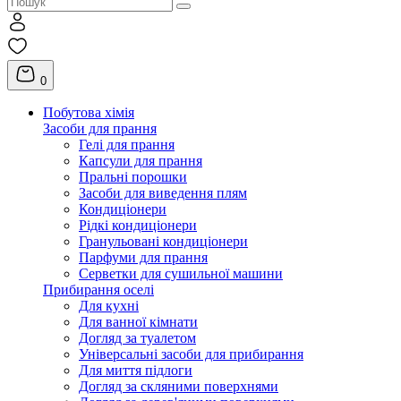
0
Побутова хімія
Засоби для прання
Гелі для прання
Капсули для прання
Пральні порошки
Засоби для виведення плям
Кондиціонери
Рідкі кондиціонери
Гранульовані кондиціонери
Парфуми для прання
Серветки для сушильної машини
Прибирання оселі
Для кухні
Для ванної кімнати
Догляд за туалетом
Універсальні засоби для прибирання
Для миття підлоги
Догляд за скляними поверхнями