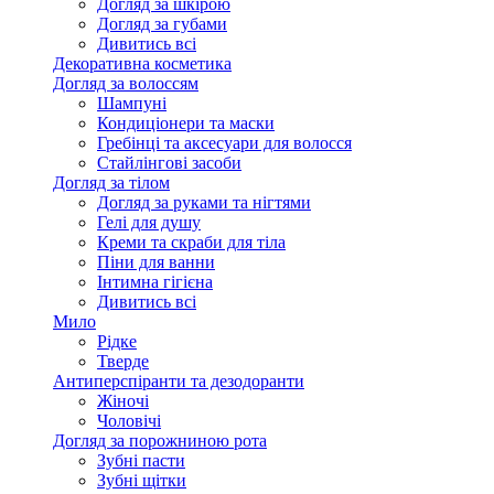
Догляд за шкірою
Догляд за губами
Дивитись всі
Декоративна косметика
Догляд за волоссям
Шампуні
Кондиціонери та маски
Гребінці та аксесуари для волосся
Стайлінгові засоби
Догляд за тілом
Догляд за руками та нігтями
Гелі для душу
Креми та скраби для тіла
Піни для ванни
Інтимна гігієна
Дивитись всі
Мило
Рідке
Тверде
Антиперспіранти та дезодоранти
Жіночі
Чоловічі
Догляд за порожниною рота
Зубні пасти
Зубні щітки