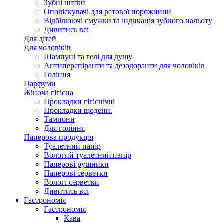
Зубні нитки
Ополіскувачі для ротової порожнини
Відбілюючі смужки та індикація зубного нальоту
Дивитись всі
Для дітей
Для чоловіків
Шампуні та гелі для душу
Антиперспіранти та дезодоранти для чоловіків
Гоління
Парфуми
Жіноча гігієна
Прокладки гігієнічні
Прокладки щоденні
Тампони
Для гоління
Паперова продукція
Туалетний папір
Вологий туалетний папір
Паперові рушники
Паперові серветки
Вологі серветки
Дивитись всі
Гастрономія
Гастрономія
Кава