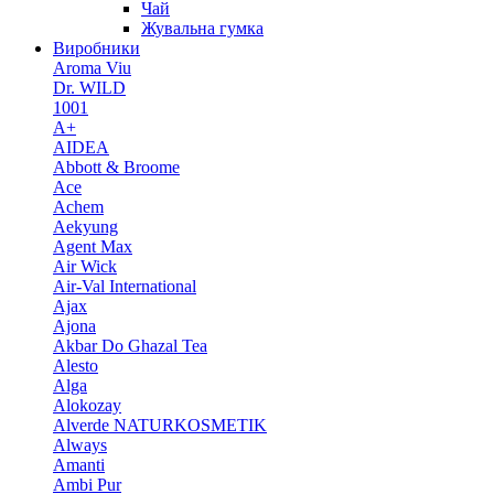
Чай
Жувальна гумка
Виробники
Aroma Viu
Dr. WILD
1001
A+
AIDEA
Abbott & Broome
Ace
Achem
Aekyung
Agent Max
Air Wick
Air-Val International
Ajax
Ajona
Akbar Do Ghazal Tea
Alesto
Alga
Alokozay
Alverde NATURKOSMETIK
Always
Amanti
Ambi Pur