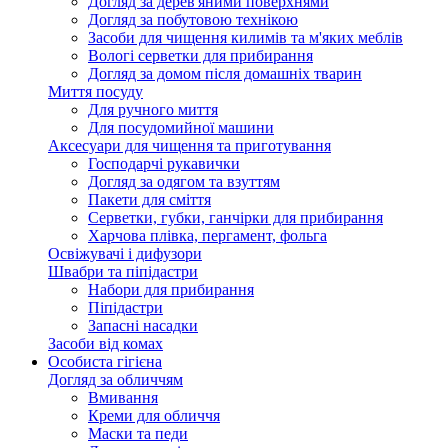
Догляд за дерев'яними поверхнями
Догляд за побутовою технікою
Засоби для чищення килимів та м'яких меблів
Вологі серветки для прибирання
Догляд за домом після домашніх тварин
Миття посуду
Для ручного миття
Для посудомийної машини
Аксесуари для чищення та приготування
Господарчі рукавички
Догляд за одягом та взуттям
Пакети для сміття
Серветки, губки, ганчірки для прибирання
Харчова плівка, пергамент, фольга
Освіжувачі і дифузори
Швабри та піпідастри
Набори для прибирання
Піпідастри
Запасні насадки
Засоби від комах
Особиста гігієна
Догляд за обличчям
Вмивання
Креми для обличчя
Маски та педи