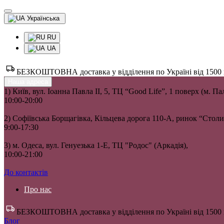
Українська
RU
UA
БЕЗКОШТОВНА доставка у відділення по Україні від 1500 гр
Наша адреса
1) Київ, вул. Іоанна Павла II, 5, ТЦ “Good Life”, 1 поверх (м. П
10:00-20:00
2) Софіївська Борщагівка, Кільцева дорога 110-А, ринок “Сто
9:00-17:30
3) м. Одеса, вул. Генуезька 1-Е, ТЦ "Родос" (Аркадія),
10:00-21:00
До контактів
Про нас
БЕЗКОШТОВНА доставка у відділення по Україні від 1500 гр
Блог