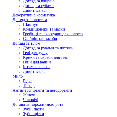
Догляд за шкірою
Догляд за губами
Дивитись всі
Декоративна косметика
Догляд за волоссям
Шампуні
Кондиціонери та маски
Гребінці та аксесуари для волосся
Стайлінгові засоби
Догляд за тілом
Догляд за руками та нігтями
Гелі для душу
Креми та скраби для тіла
Піни для ванни
Інтимна гігієна
Дивитись всі
Мило
Рідке
Тверде
Антиперспіранти та дезодоранти
Жіночі
Чоловічі
Догляд за порожниною рота
Зубні пасти
Зубні щітки