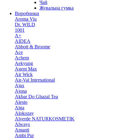
Чай
Жувальна гумка
Виробники
Aroma Viu
Dr. WILD
1001
A+
AIDEA
Abbott & Broome
Ace
Achem
Aekyung
Agent Max
Air Wick
Air-Val International
Ajax
Ajona
Akbar Do Ghazal Tea
Alesto
Alga
Alokozay
Alverde NATURKOSMETIK
Always
Amanti
Ambi Pur