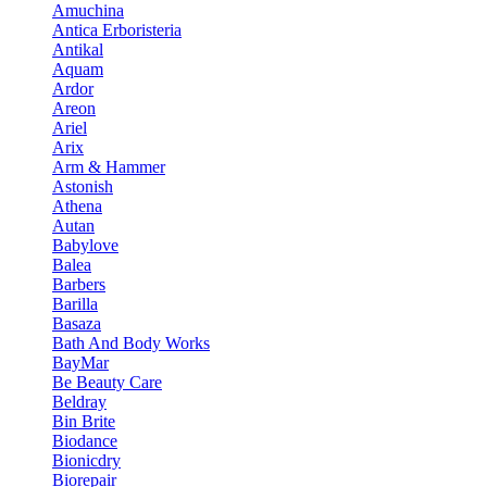
Amuchina
Antica Erboristeria
Antikal
Aquam
Ardor
Areon
Ariel
Arix
Arm & Hammer
Astonish
Athena
Autan
Babylove
Balea
Barbers
Barilla
Basaza
Bath And Body Works
BayMar
Be Beauty Care
Beldray
Bin Brite
Biodance
Bionicdry
Biorepair