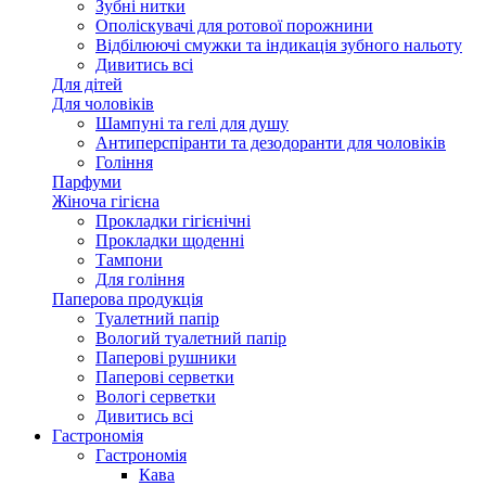
Зубні нитки
Ополіскувачі для ротової порожнини
Відбілюючі смужки та індикація зубного нальоту
Дивитись всі
Для дітей
Для чоловіків
Шампуні та гелі для душу
Антиперспіранти та дезодоранти для чоловіків
Гоління
Парфуми
Жіноча гігієна
Прокладки гігієнічні
Прокладки щоденні
Тампони
Для гоління
Паперова продукція
Туалетний папір
Вологий туалетний папір
Паперові рушники
Паперові серветки
Вологі серветки
Дивитись всі
Гастрономія
Гастрономія
Кава