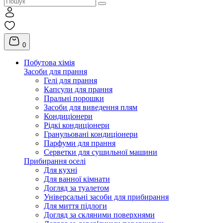
0
Побутова хімія
Засоби для прання
Гелі для прання
Капсули для прання
Пральні порошки
Засоби для виведення плям
Кондиціонери
Рідкі кондиціонери
Гранульовані кондиціонери
Парфуми для прання
Серветки для сушильної машини
Прибирання оселі
Для кухні
Для ванної кімнати
Догляд за туалетом
Універсальні засоби для прибирання
Для миття підлоги
Догляд за скляними поверхнями