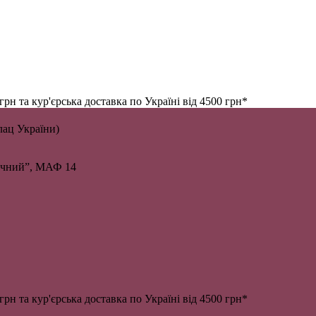
н та кур'єрська доставка по Україні від 4500 грн*
алац України)
личний”, МАФ 14
н та кур'єрська доставка по Україні від 4500 грн*