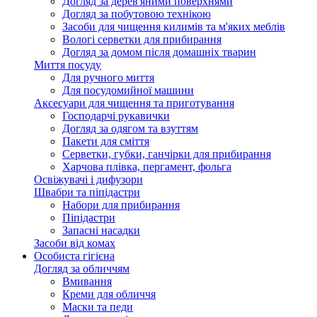
Догляд за дерев'яними поверхнями
Догляд за побутовою технікою
Засоби для чищення килимів та м'яких меблів
Вологі серветки для прибирання
Догляд за домом після домашніх тварин
Миття посуду
Для ручного миття
Для посудомийної машини
Аксесуари для чищення та приготування
Господарчі рукавички
Догляд за одягом та взуттям
Пакети для сміття
Серветки, губки, ганчірки для прибирання
Харчова плівка, пергамент, фольга
Освіжувачі і дифузори
Швабри та піпідастри
Набори для прибирання
Піпідастри
Запасні насадки
Засоби від комах
Особиста гігієна
Догляд за обличчям
Вмивання
Креми для обличчя
Маски та педи