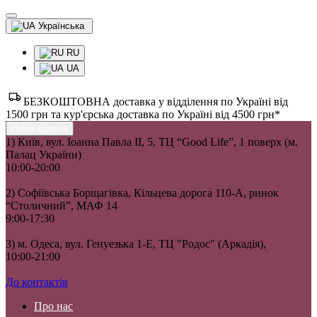
Українська
RU
UA
БЕЗКОШТОВНА доставка у відділення по Україні від
1500 грн та кур'єрська доставка по Україні від 4500 грн*
Наша адреса
1) Київ, вул. Іоанна Павла II, 5, ТЦ “Good Life”, 1 поверх (м.
Палац України)
10:00-20:00
2) Софіївська Борщагівка, Кільцева дорога 110-А, ринок
“Столичний”, МАФ 14
9:00-17:30
3) м. Одеса, вул. Генуезька 1-Е, ТЦ "Родос" (Аркадія),
10:00-21:00
До контактів
Про нас