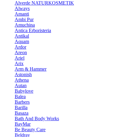
Alverde NATURKOSMETIK
Always
Amanti
Ambi Pur
Amuchina
Antica Erboristeria
Antikal
Aquam
Ardor
Areon
Ariel
Arix
Arm & Hammer
Astonish
Athena
Autan
Babylove
Balea
Barbers
Barilla
Basaza
Bath And Body Works
BayMar
Be Beauty Care
Beldray