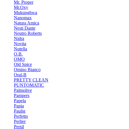
Mr. Proper
Mr.Oxy
Mukunghwa
Nanomax
Natura Amica
Nesti Dante
Neutro Roberts
Nidra
Novita
Nutella
O.B.
OMO
Old Spice
Omino Bianco
Oral-B
PRETTY CLEAN
PUNTOMATIC
Palmolive
Pampers
Papela
Papia
Paulig
Perfetto
Perlier
Persil