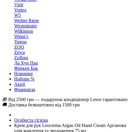
Vizir
Vortex
W5
Weiber Riese
Westminster
Wilkinson
Winni’s
Yugou
ZOO
Zewa
Zoflora
Да Хун Пао
Фрекен Бок
Новинки
Набори %
Акції
Франшиза
🎁 Від 2500 грн — подарунок кондиціонер Lenor гарантовано
🚚 Доставка безкоштовно від 1500 грн
Особиста гігієна
Крем для рук Leocrema Argan Oil Hand Cream Арганова
олія живлення та зволоження 75 мл