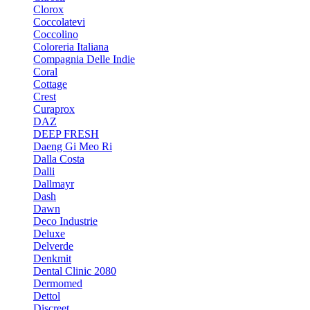
Clorox
Coccolatevi
Coccolino
Coloreria Italiana
Compagnia Delle Indie
Coral
Cottage
Crest
Curaprox
DAZ
DEEP FRESH
Daeng Gi Meo Ri
Dalla Costa
Dalli
Dallmayr
Dash
Dawn
Deco Industrie
Deluxe
Delverde
Denkmit
Dental Clinic 2080
Dermomed
Dettol
Discreet