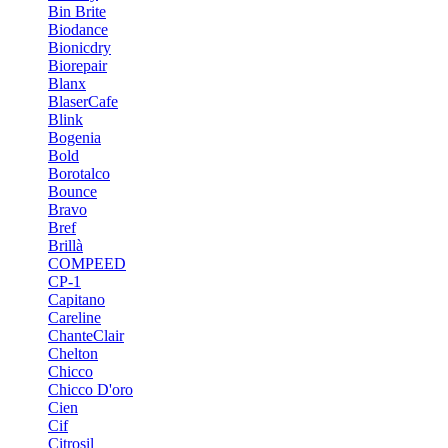
Bin Brite
Biodance
Bionicdry
Biorepair
Blanx
BlaserCafe
Blink
Bogenia
Bold
Borotalco
Bounce
Bravo
Bref
Brillà
COMPEED
CP-1
Capitano
Careline
ChanteСlair
Chelton
Chicco
Chicco D'oro
Cien
Cif
Citrosil