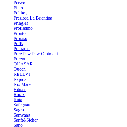
Perwoll
Pinio
Poliboy
Preziosa La Briantina
Pringles
Profissimo
Pronto
Proraso
Puffs
Pulirapid
Pure Paw Paw Ointment
Purenn
QUASAR
Queen
RELEVI
Rapida
Rio Mare
Rituals
Rorax
Ruta
Safeguard
Sagra
Samyang
Sanft&Sicher
Sano