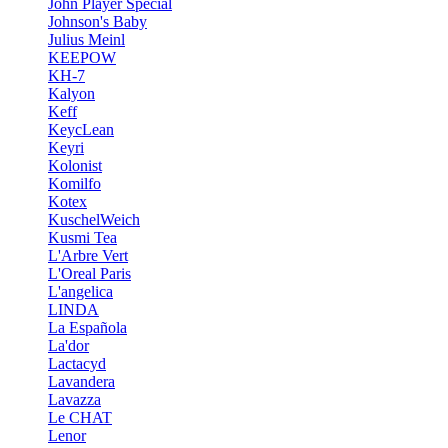
John Player Special
Johnson's Baby
Julius Meinl
KEEPOW
KH-7
Kalyon
Keff
KeycLean
Keyri
Kolonist
Komilfo
Kotex
KuschelWeich
Kusmi Tea
L'Arbre Vert
L'Oreal Paris
L'angelica
LINDA
La Española
La'dor
Lactacyd
Lavandera
Lavazza
Le CHAT
Lenor