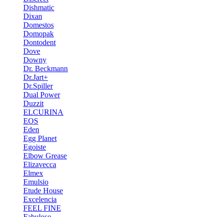
Dishmatic
Dixan
Domestos
Domopak
Dontodent
Dove
Downy
Dr. Beckmann
Dr.Jart+
Dr.Spiller
Dual Power
Duzzit
ELCURINA
EOS
Eden
Egg Planet
Egoiste
Elbow Grease
Elizavecca
Elmex
Emulsio
Etude House
Excelencia
FEEL FINE
Fabuloso