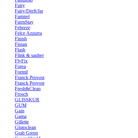
Fairy
Fairy/Dreft/Jar
Famirel
FarmStay
Febreze
Felce Azzurra
Finish
Fissan
Flash
Flink & sauber
FlyFix
Forea
Formil
Franck Provost
Franck Provost
Fresh&Clean
Frosch
GLISSKUR
GUM
Gain
Gama
Gillette
Glutoclean
Grab Green