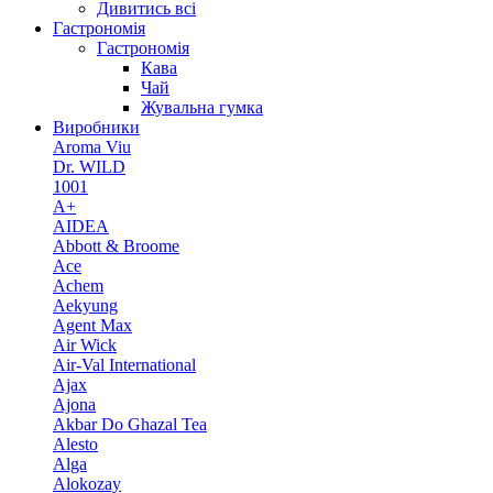
Дивитись всі
Гастрономія
Гастрономія
Кава
Чай
Жувальна гумка
Виробники
Aroma Viu
Dr. WILD
1001
A+
AIDEA
Abbott & Broome
Ace
Achem
Aekyung
Agent Max
Air Wick
Air-Val International
Ajax
Ajona
Akbar Do Ghazal Tea
Alesto
Alga
Alokozay