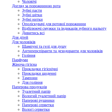
Чоловічі
Догляд за порожниною рота
Зубні пасти
Зубні щітки
Зубні нитки
Ополіскувачі для ротової порожнини
Відбілюючі смужки та індикація зубного нальоту
Дивитись всі
Для дітей
Для чоловіків
Шампуні та гелі для душу
Антиперспіранти та дезодоранти для чоловіків
Гоління
Парфуми
Жіноча гігієна
Прокладки гігієнічні
Прокладки щоденні
Тампони
Для гоління
Паперова продукція
Туалетний папір
Вологий туалетний папір
Паперові рушники
Паперові серветки
Вологі серветки