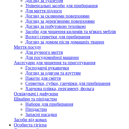
Догляд за туалетом
Універсальні засоби для прибирання
Для миття підлоги
Догляд за скляними поверхнями
Догляд за дерев'яними поверхнями
Догляд за побутовою технікою
Засоби для чищення килимів та м'яких меблів
Вологі серветки для прибирання
Догляд за домом після домашніх тварин
Миття посуду
Для ручного миття
Для посудомийної машини
Аксесуари для чищення та приготування
Господарчі рукавички
Догляд за одягом та взуттям
Пакети для сміття
Серветки, губки, ганчірки для прибирання
Харчова плівка, пергамент, фольга
Освіжувачі і дифузори
Швабри та піпідастри
Набори для прибирання
Піпідастри
Запасні насадки
Засоби від комах
Особиста гігієна