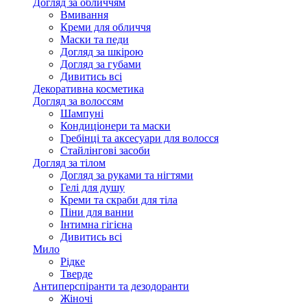
Догляд за обличчям
Вмивання
Креми для обличчя
Маски та педи
Догляд за шкірою
Догляд за губами
Дивитись всі
Декоративна косметика
Догляд за волоссям
Шампуні
Кондиціонери та маски
Гребінці та аксесуари для волосся
Стайлінгові засоби
Догляд за тілом
Догляд за руками та нігтями
Гелі для душу
Креми та скраби для тіла
Піни для ванни
Інтимна гігієна
Дивитись всі
Мило
Рідке
Тверде
Антиперспіранти та дезодоранти
Жіночі