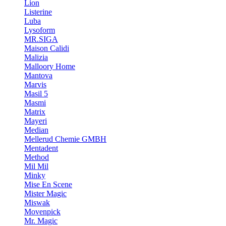
Lion
Listerine
Luba
Lysoform
MR.SIGA
Maison Calidi
Malizia
Malloory Home
Mantova
Marvis
Masil 5
Masmi
Matrix
Mayeri
Median
Mellerud Chemie GMBH
Mentadent
Method
Mil Mil
Minky
Mise En Scene
Mister Magic
Miswak
Movenpick
Mr. Magic