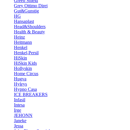
Green Shield
Grey Ottimo Direi
Gut&Gunstig
HG
Hansaplast
Head&Shoulders
Health & Beauty
Heinz
Heitmann
Henkel
Henkel,Persil
HiSkin
HiSkin Kids
Hollyskin
Home Circus
Hugva
Hyleys
Hypno Casa
ICE BREAKERS
Infasil
Intesa
Irge
JEHONN
Janeke
Jessa