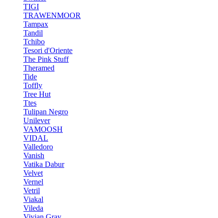
TIGI
TRAWENMOOR
Tampax
Tandil
Tchibo
Tesori d'Oriente
The Pink Stuff
Theramed
Tide
Toffly
Tree Hut
Ttes
Tulipan Negro
Unilever
VAMOOSH
VIDAL
Valledoro
Vanish
Vatika Dabur
Velvet
Vernel
Vetril
Viakal
Vileda
Vivian Gray