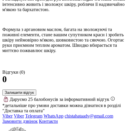
інтенсивно живить і зволожує шкіру, роблячи її надзвичайно
м'якою та бархатистою.
Формула з аргановим маслом, багата на зволожуючі та
поживні елементи, стане вашим супутником краси і зробить
шкіру неймовірно м'якою, шовковистою та сяючою. Огортає
руки приємним теплим ароматом. Швидко вбирається та
миттєво пожвавлює шкіру.
Відгуки (0)
0
Залишити відгук
Даруємо 25 балобонусів за інформативний відгук
*детальніше про умови доставки можна дізнатися в розділі
"Доставка та оплата"
Viber
Viber
Telegram
WhatsApp
chistahataadv@gmail.com
Замовити дзвінок
Контакти