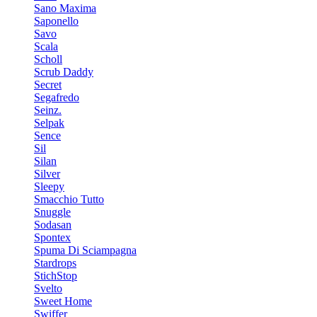
Sano Maxima
Saponello
Savo
Scala
Scholl
Scrub Daddy
Secret
Segafredo
Seinz.
Selpak
Sence
Sil
Silan
Silver
Sleepy
Smacchio Tutto
Snuggle
Sodasan
Spontex
Spuma Di Sciampagna
Stardrops
StichStop
Svelto
Sweet Home
Swiffer