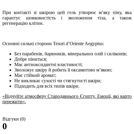
При контакті зі шкірою цей гель утворює м’яку піну, яка
гарантує шовковистість і зволоження тіла, а також
регенерацію клітин.
Основні сильні сторони Tesori d’Oriente Aegyptus:
Без парабенів, барвників, мінеральних олій і силіконів;
Добре піниться;
Має антиоксидантні властивості;
Зволожує шкіру й робить її оксамитово м’якою;
Має стійкий аромат;
Не викликає сухості чи стягнутості шкіри;
Підходить для всіх типів шкіри.
«Відчуйте атмосферу Стародавнього Єгипту. Емоції, які варто
пережити».
Відгуки (0)
0