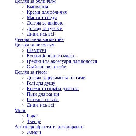
Догляд за обличчям
Вмивання
Креми для обличчя
Маски та педи
Догляд за шкірою
Догляд за губами
Дивитись всі
Декоративна косметика
Догляд за волоссям
Шампуні
Кондиціонери та маски
Гребінці та аксесуари для волосся
Стайлінгові засоби
Догляд за тілом
Догляд за руками та нігтями
Гелі для душу
Креми та скраби для тіла
Піни для ванни
Інтимна гігієна
Дивитись всі
Мило
Рідке
Тверде
Антиперспіранти та дезодоранти
Жіночі