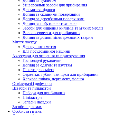
Догляд за туалетом
Універсальні засоби для прибирання
Для миття підлоги
Догляд за скляними поверхнями
Догляд за дерев'яними поверхнями
Догляд за побутовою технікою
Засоби для чищення килимів та м'яких меблів
Вологі серветки для прибирання
Догляд за домом після домашніх тварин
Миття посуду
Для ручного миття
Для посудомийної машини
Аксесуари для чищення та приготування
Господарчі рукавички
Догляд за одягом та взуттям
Пакети для сміття
Серветки, губки, ганчірки для прибирання
Харчова плівка, пергамент, фольга
Освіжувачі і дифузори
Швабри та піпідастри
Набори для прибирання
Піпідастри
Запасні насадки
Засоби від комах
Особиста гігієна