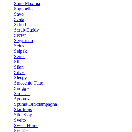
Sano Maxima
Saponello
Savo
Scala
Scholl
Scrub Daddy
Secret
Segafredo
Seinz.
Selpak
Sence
Sil
Silan
Silver
Sleepy
Smacchio Tutto
Snuggle
Sodasan
Spontex
Spuma Di Sciampagna
Stardrops
StichStop
Svelto
Sweet Home
Swiffer