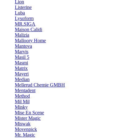
Lion
Listerine
Luba
Lysoform
MR.SIGA
Maison Calidi
Malizia
Malloory Home
Mantova
Marvis
Masil 5
Masmi
Matrix
Mayeri
Median
Mellerud Chemie GMBH
Mentadent
Method
Mil Mil
Minky
Mise En Scene
Mister Magic
Miswak
Movenpick
Mr. Magic