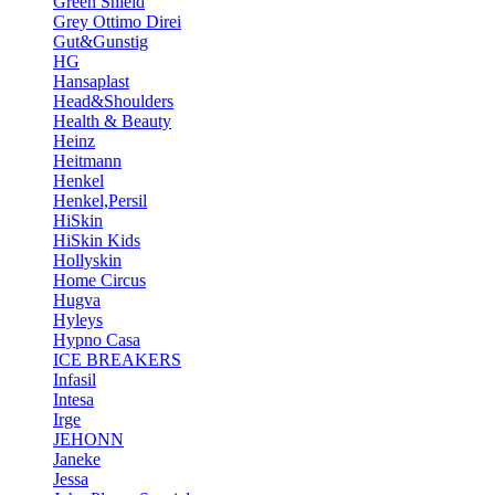
Green Shield
Grey Ottimo Direi
Gut&Gunstig
HG
Hansaplast
Head&Shoulders
Health & Beauty
Heinz
Heitmann
Henkel
Henkel,Persil
HiSkin
HiSkin Kids
Hollyskin
Home Circus
Hugva
Hyleys
Hypno Casa
ICE BREAKERS
Infasil
Intesa
Irge
JEHONN
Janeke
Jessa