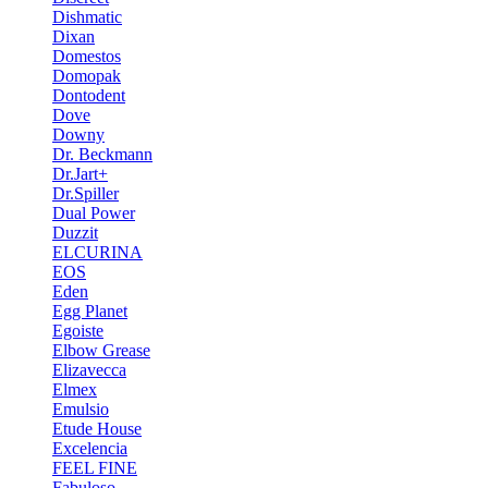
Dishmatic
Dixan
Domestos
Domopak
Dontodent
Dove
Downy
Dr. Beckmann
Dr.Jart+
Dr.Spiller
Dual Power
Duzzit
ELCURINA
EOS
Eden
Egg Planet
Egoiste
Elbow Grease
Elizavecca
Elmex
Emulsio
Etude House
Excelencia
FEEL FINE
Fabuloso