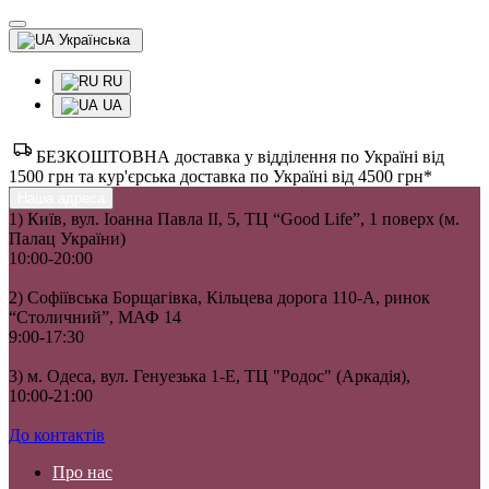
Українська
RU
UA
БЕЗКОШТОВНА доставка у відділення по Україні від
1500 грн та кур'єрська доставка по Україні від 4500 грн*
Наша адреса
1) Київ, вул. Іоанна Павла II, 5, ТЦ “Good Life”, 1 поверх (м.
Палац України)
10:00-20:00
2) Софіївська Борщагівка, Кільцева дорога 110-А, ринок
“Столичний”, МАФ 14
9:00-17:30
3) м. Одеса, вул. Генуезька 1-Е, ТЦ "Родос" (Аркадія),
10:00-21:00
До контактів
Про нас