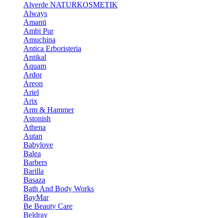
Alverde NATURKOSMETIK
Always
Amanti
Ambi Pur
Amuchina
Antica Erboristeria
Antikal
Aquam
Ardor
Areon
Ariel
Arix
Arm & Hammer
Astonish
Athena
Autan
Babylove
Balea
Barbers
Barilla
Basaza
Bath And Body Works
BayMar
Be Beauty Care
Beldray