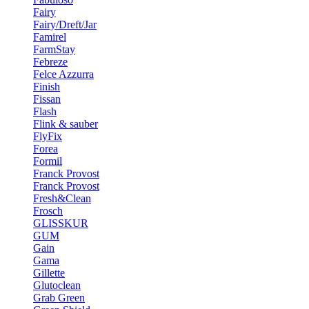
Fairy
Fairy/Dreft/Jar
Famirel
FarmStay
Febreze
Felce Azzurra
Finish
Fissan
Flash
Flink & sauber
FlyFix
Forea
Formil
Franck Provost
Franck Provost
Fresh&Clean
Frosch
GLISSKUR
GUM
Gain
Gama
Gillette
Glutoclean
Grab Green