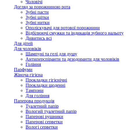
Чоловічі
Догляд за порожниною рота
Зубні пасти
Зубні щітки
Зубні нитки
Ополіскувачі для ротової порожнини
Відбілюючі смужки та індикація зубного нальоту
Дивитись всі
Для дітей
Для чоловіків
Шампуні та гелі для душу
Антиперспіранти та дезодоранти для чоловіків
Гоління
Парфуми
Жіноча гігієна
Прокладки гігієнічні
Прокладки щоденні
Тампони
Для гоління
Паперова продукція
Туалетний папір
Вологий туалетний папір
Паперові рушники
Паперові серветки
Вологі серветки