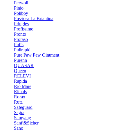
Perwoll
Pinio
Poliboy
Preziosa La Briantina
Pringles
Profissimo
Pronto
Proraso
Puffs
Pulirapid
Pure Paw Paw Ointment
Purenn
QUASAR
Queen
RELEVI
Rapida
Rio Mare
Rituals
Rorax
Ruta
Safeguard
Sagra
Samyang
Sanft&Sicher
Sano