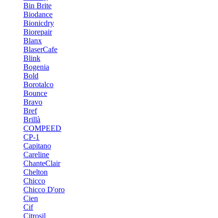
Bin Brite
Biodance
Bionicdry
Biorepair
Blanx
BlaserCafe
Blink
Bogenia
Bold
Borotalco
Bounce
Bravo
Bref
Brillà
COMPEED
CP-1
Capitano
Careline
ChanteСlair
Chelton
Chicco
Chicco D'oro
Cien
Cif
Citrosil