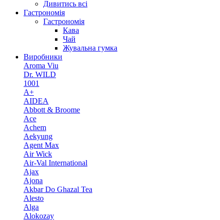
Дивитись всі
Гастрономія
Гастрономія
Кава
Чай
Жувальна гумка
Виробники
Aroma Viu
Dr. WILD
1001
A+
AIDEA
Abbott & Broome
Ace
Achem
Aekyung
Agent Max
Air Wick
Air-Val International
Ajax
Ajona
Akbar Do Ghazal Tea
Alesto
Alga
Alokozay