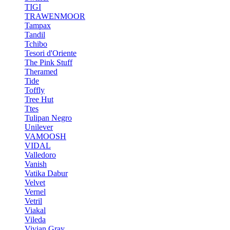
TIGI
TRAWENMOOR
Tampax
Tandil
Tchibo
Tesori d'Oriente
The Pink Stuff
Theramed
Tide
Toffly
Tree Hut
Ttes
Tulipan Negro
Unilever
VAMOOSH
VIDAL
Valledoro
Vanish
Vatika Dabur
Velvet
Vernel
Vetril
Viakal
Vileda
Vivian Gray