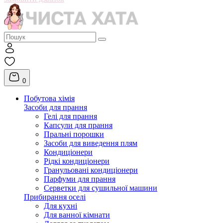
0
Побутова хімія
Засоби для прання
Гелі для прання
Капсули для прання
Пральні порошки
Засоби для виведення плям
Кондиціонери
Рідкі кондиціонери
Гранульовані кондиціонери
Парфуми для прання
Серветки для сушильної машини
Прибирання оселі
Для кухні
Для ванної кімнати