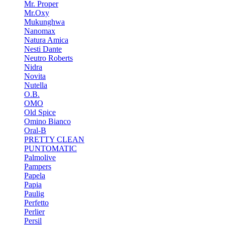
Mr. Proper
Mr.Oxy
Mukunghwa
Nanomax
Natura Amica
Nesti Dante
Neutro Roberts
Nidra
Novita
Nutella
O.B.
OMO
Old Spice
Omino Bianco
Oral-B
PRETTY CLEAN
PUNTOMATIC
Palmolive
Pampers
Papela
Papia
Paulig
Perfetto
Perlier
Persil