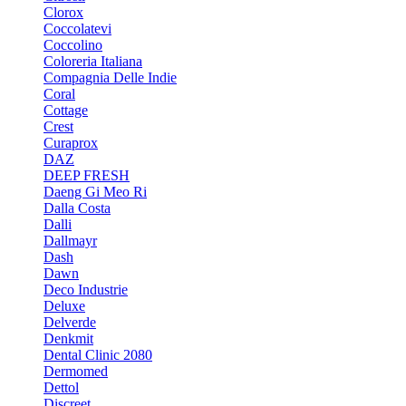
Clorox
Coccolatevi
Coccolino
Coloreria Italiana
Compagnia Delle Indie
Coral
Cottage
Crest
Curaprox
DAZ
DEEP FRESH
Daeng Gi Meo Ri
Dalla Costa
Dalli
Dallmayr
Dash
Dawn
Deco Industrie
Deluxe
Delverde
Denkmit
Dental Clinic 2080
Dermomed
Dettol
Discreet