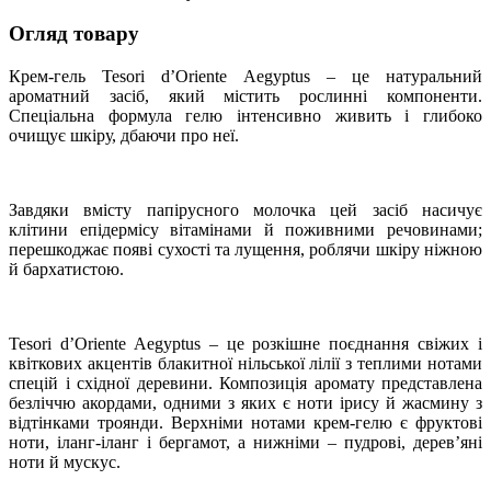
Огляд товару
Крем-гель Tesori d’Oriente Aegyptus – це натуральний
ароматний засіб, який містить рослинні компоненти.
Спеціальна формула гелю інтенсивно живить і глибоко
очищує шкіру, дбаючи про неї.
Завдяки вмісту папірусного молочка цей засіб насичує
клітини епідермісу вітамінами й поживними речовинами;
перешкоджає появі сухості та лущення, роблячи шкіру ніжною
й бархатистою.
Tesori d’Oriente Aegyptus – це розкішне поєднання свіжих і
квіткових акцентів блакитної нільської лілії з теплими нотами
спецій і східної деревини. Композиція аромату представлена
безліччю акордами, одними з яких є ноти ірису й жасмину з
відтінками троянди. Верхніми нотами крем-гелю є фруктові
ноти, іланг-іланг і бергамот, а нижніми – пудрові, дерев’яні
ноти й мускус.