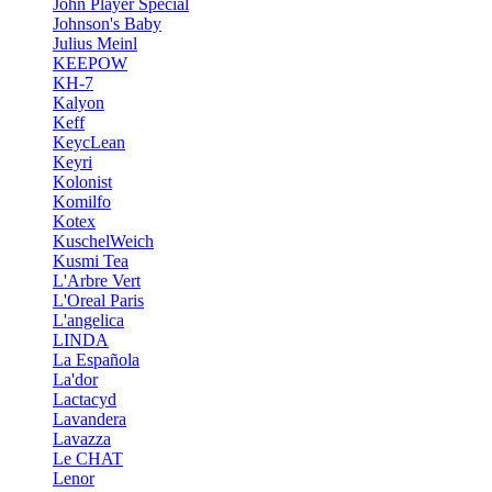
John Player Special
Johnson's Baby
Julius Meinl
KEEPOW
KH-7
Kalyon
Keff
KeycLean
Keyri
Kolonist
Komilfo
Kotex
KuschelWeich
Kusmi Tea
L'Arbre Vert
L'Oreal Paris
L'angelica
LINDA
La Española
La'dor
Lactacyd
Lavandera
Lavazza
Le CHAT
Lenor