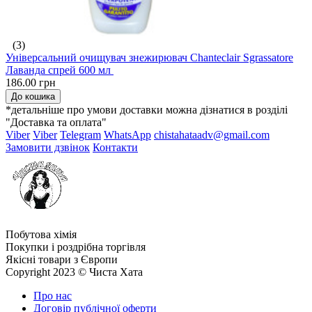
(3)
Універсальний очищувач знежирювач Chanteclair Sgrassatore
Лаванда спрей 600 мл
186.00 грн
До кошика
*детальніше про умови доставки можна дізнатися в розділі
"Доставка та оплата"
Viber
Viber
Telegram
WhatsApp
chistahataadv@gmail.com
Замовити дзвінок
Контакти
Побутова хімія
Покупки і роздрібна торгівля
Якісні товари з Європи
Copyright 2023 © Чиста Хата
Про нас
Договір публічної оферти