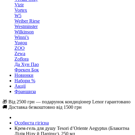
Vizir
Vortex
W5
Weiber Riese
Westminster
Wilkinson
Winni’s
Yugou
ZOO
Zewa
Zoflora
Да Хун Пао
Фрекен Бок
Новинки
Набори %
Акції
Франшиза
🎁 Від 2500 грн — подарунок кондиціонер Lenor гарантовано
🚚 Доставка безкоштовно від 1500 грн
Особиста гігієна
Крем-гель для душу Tesori d’Oriente Aegyptus (Блакитна
Лілія Нілу й Папірус), 250 мл