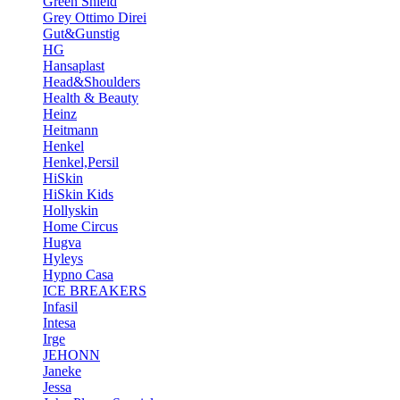
Green Shield
Grey Ottimo Direi
Gut&Gunstig
HG
Hansaplast
Head&Shoulders
Health & Beauty
Heinz
Heitmann
Henkel
Henkel,Persil
HiSkin
HiSkin Kids
Hollyskin
Home Circus
Hugva
Hyleys
Hypno Casa
ICE BREAKERS
Infasil
Intesa
Irge
JEHONN
Janeke
Jessa