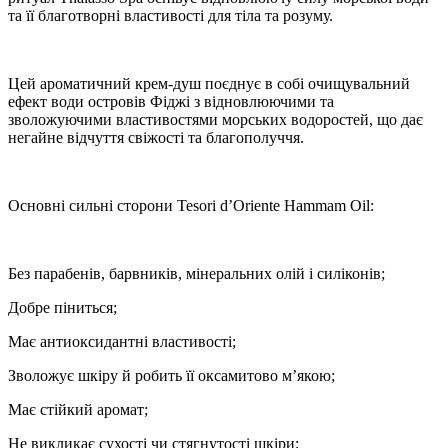
та її благотворні властивості для тіла та розуму.
Цей ароматичний крем-душ поєднує в собі очищувальний
ефект води островів Фіджі з відновлюючими та
зволожуючими властивостями морських водоростей, що дає
негайне відчуття свіжості та благополуччя.
Основні сильні сторони Tesori d’Oriente Hammam Oil:
Без парабенів, барвників, мінеральних олій і силіконів;
Добре піниться;
Має антиоксидантні властивості;
Зволожує шкіру й робить її оксамитово м’якою;
Має стійкий аромат;
Не викликає сухості чи стягнутості шкіри;