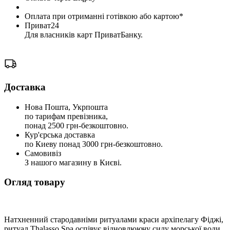
Оплата при отриманні готівкою або картою*
Приват24
Для власників карт ПриватБанку.
Доставка
Нова Пошта, Укрпошта
по тарифам превізника,
понад 2500 грн-безкоштовно.
Кур'єрська доставка
по Киеву понад 3000 грн-безкоштовно.
Самовивіз
З нашого магазину в Києві.
Огляд товару
Натхненний стародавніми ритуалами краси архіпелагу Фіджі,
ритуал Thalasso Spa оспівує відновлюючу силу морської води