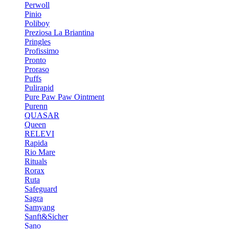
Perwoll
Pinio
Poliboy
Preziosa La Briantina
Pringles
Profissimo
Pronto
Proraso
Puffs
Pulirapid
Pure Paw Paw Ointment
Purenn
QUASAR
Queen
RELEVI
Rapida
Rio Mare
Rituals
Rorax
Ruta
Safeguard
Sagra
Samyang
Sanft&Sicher
Sano