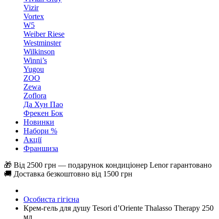
Vizir
Vortex
W5
Weiber Riese
Westminster
Wilkinson
Winni’s
Yugou
ZOO
Zewa
Zoflora
Да Хун Пао
Фрекен Бок
Новинки
Набори %
Акції
Франшиза
🎁 Від 2500 грн — подарунок кондиціонер Lenor гарантовано
🚚 Доставка безкоштовно від 1500 грн
Особиста гігієна
Крем-гель для душу Tesori d’Oriente Thalasso Therapy 250
мл