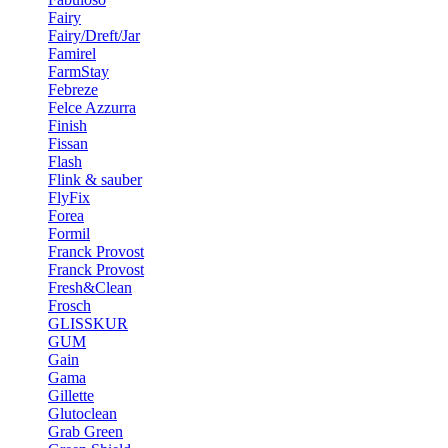
Fairy
Fairy/Dreft/Jar
Famirel
FarmStay
Febreze
Felce Azzurra
Finish
Fissan
Flash
Flink & sauber
FlyFix
Forea
Formil
Franck Provost
Franck Provost
Fresh&Clean
Frosch
GLISSKUR
GUM
Gain
Gama
Gillette
Glutoclean
Grab Green