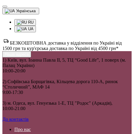
Українська
RU
UA
БЕЗКОШТОВНА доставка у відділення по Україні від
1500 грн та кур'єрська доставка по Україні від 4500 грн*
Наша адреса
1) Київ, вул. Іоанна Павла II, 5, ТЦ “Good Life”, 1 поверх (м.
Палац України)
10:00-20:00
2) Софіївська Борщагівка, Кільцева дорога 110-А, ринок
“Столичний”, МАФ 14
9:00-17:30
3) м. Одеса, вул. Генуезька 1-Е, ТЦ "Родос" (Аркадія),
10:00-21:00
До контактів
Про нас