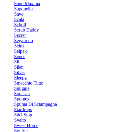
Sano Maxima
Saponello
Savo
Scala
Scholl
Scrub Daddy
Secret
Segafredo
Seinz.
Selpak
Sence
Sil
Silan
Silver
Sleepy
Smacchio Tutto
Snuggle
Sodasan
Spontex
Spuma Di Sciampagna
Stardrops
StichStop
Svelto
Sweet Home
Swiffer