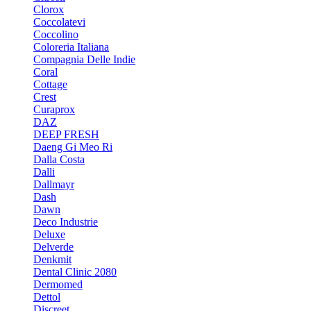
Clorox
Coccolatevi
Coccolino
Coloreria Italiana
Compagnia Delle Indie
Coral
Cottage
Crest
Curaprox
DAZ
DEEP FRESH
Daeng Gi Meo Ri
Dalla Costa
Dalli
Dallmayr
Dash
Dawn
Deco Industrie
Deluxe
Delverde
Denkmit
Dental Clinic 2080
Dermomed
Dettol
Discreet