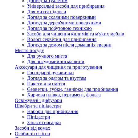
Догляд за туалетом
Універсальні засоби для прибирання
Для миття підлоги
Догляд за скляними поверхнями
Догляд за дерев'яними поверхнями
Догляд за побутовою технікою
Засоби для чищення килимів та м'яких меблів
Вологі серветки для прибирання
Догляд за домом після домашніх тварин
Миття посуду
Для ручного миття
Для посудомийної машини
Аксесуари для чищення та приготування
Господарчі рукавички
Догляд за одягом та взуттям
Пакети для сміття
Серветки, губки, ганчірки для прибирання
Харчова плівка, пергамент, фольга
Освіжувачі і дифузори
Швабри та піпідастри
Набори для прибирання
Піпідастри
Запасні насадки
Засоби від комах
Особиста гігієна