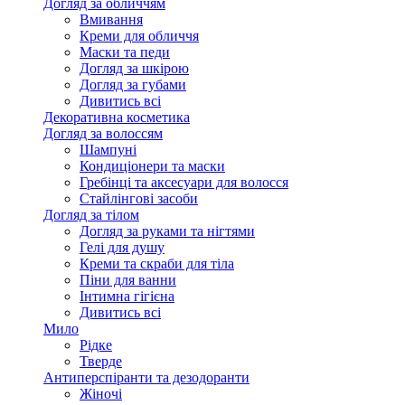
Догляд за обличчям
Вмивання
Креми для обличчя
Маски та педи
Догляд за шкірою
Догляд за губами
Дивитись всі
Декоративна косметика
Догляд за волоссям
Шампуні
Кондиціонери та маски
Гребінці та аксесуари для волосся
Стайлінгові засоби
Догляд за тілом
Догляд за руками та нігтями
Гелі для душу
Креми та скраби для тіла
Піни для ванни
Інтимна гігієна
Дивитись всі
Мило
Рідке
Тверде
Антиперспіранти та дезодоранти
Жіночі