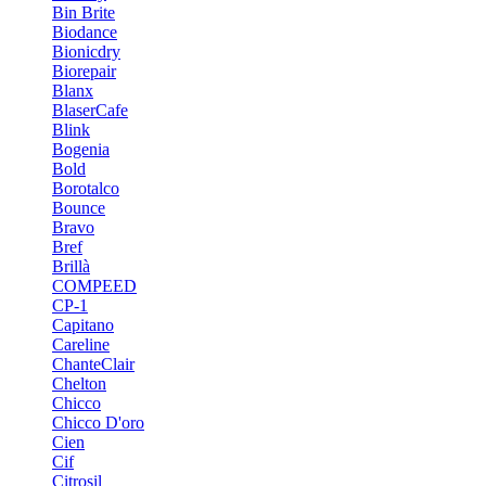
Bin Brite
Biodance
Bionicdry
Biorepair
Blanx
BlaserCafe
Blink
Bogenia
Bold
Borotalco
Bounce
Bravo
Bref
Brillà
COMPEED
CP-1
Capitano
Careline
ChanteСlair
Chelton
Chicco
Chicco D'oro
Cien
Cif
Citrosil