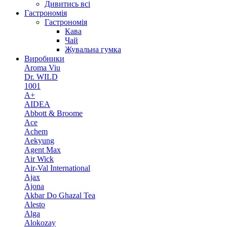
Дивитись всі
Гастрономія
Гастрономія
Кава
Чай
Жувальна гумка
Виробники
Aroma Viu
Dr. WILD
1001
A+
AIDEA
Abbott & Broome
Ace
Achem
Aekyung
Agent Max
Air Wick
Air-Val International
Ajax
Ajona
Akbar Do Ghazal Tea
Alesto
Alga
Alokozay