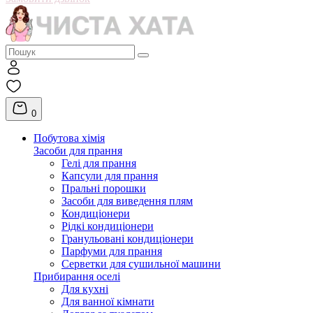
0
Побутова хімія
Засоби для прання
Гелі для прання
Капсули для прання
Пральні порошки
Засоби для виведення плям
Кондиціонери
Рідкі кондиціонери
Гранульовані кондиціонери
Парфуми для прання
Серветки для сушильної машини
Прибирання оселі
Для кухні
Для ванної кімнати