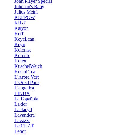
John Player Special
Johnson's Baby
Julius Meinl
KEEPOW
KH-7
Kalyon
Keff
KeycLean
Keyri
Kolonist
Komilfo
Kotex
KuschelWeich
Kusmi Tea
L'Arbre Vert
L'Oreal Paris
L'angelica
LINDA
La Española
La'dor
Lactacyd
Lavandera
Lavazza
Le CHAT
Lenor