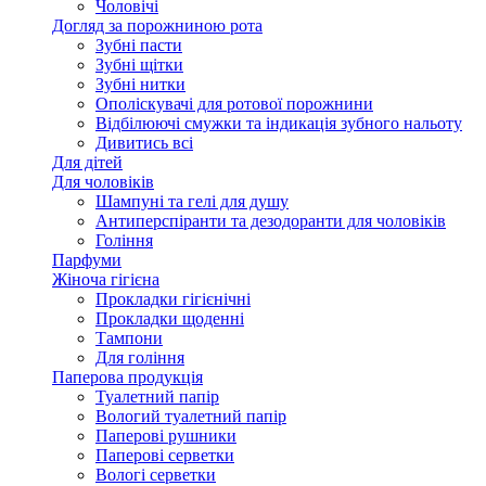
Чоловічі
Догляд за порожниною рота
Зубні пасти
Зубні щітки
Зубні нитки
Ополіскувачі для ротової порожнини
Відбілюючі смужки та індикація зубного нальоту
Дивитись всі
Для дітей
Для чоловіків
Шампуні та гелі для душу
Антиперспіранти та дезодоранти для чоловіків
Гоління
Парфуми
Жіноча гігієна
Прокладки гігієнічні
Прокладки щоденні
Тампони
Для гоління
Паперова продукція
Туалетний папір
Вологий туалетний папір
Паперові рушники
Паперові серветки
Вологі серветки