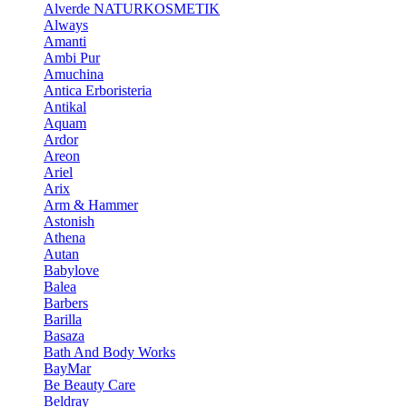
Alverde NATURKOSMETIK
Always
Amanti
Ambi Pur
Amuchina
Antica Erboristeria
Antikal
Aquam
Ardor
Areon
Ariel
Arix
Arm & Hammer
Astonish
Athena
Autan
Babylove
Balea
Barbers
Barilla
Basaza
Bath And Body Works
BayMar
Be Beauty Care
Beldray