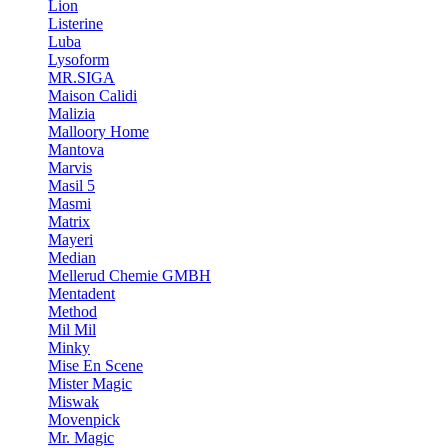
Lion
Listerine
Luba
Lysoform
MR.SIGA
Maison Calidi
Malizia
Malloory Home
Mantova
Marvis
Masil 5
Masmi
Matrix
Mayeri
Median
Mellerud Chemie GMBH
Mentadent
Method
Mil Mil
Minky
Mise En Scene
Mister Magic
Miswak
Movenpick
Mr. Magic