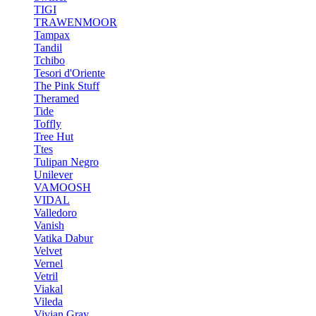
TIGI
TRAWENMOOR
Tampax
Tandil
Tchibo
Tesori d'Oriente
The Pink Stuff
Theramed
Tide
Toffly
Tree Hut
Ttes
Tulipan Negro
Unilever
VAMOOSH
VIDAL
Valledoro
Vanish
Vatika Dabur
Velvet
Vernel
Vetril
Viakal
Vileda
Vivian Gray