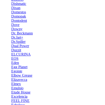
Dishmatic
Dixan
Domestos
Domopak
Dontodent
Dove
Downy
Dr. Beckmann
Dr.Jart+
Dr.Spiller
Dual Power
Duzzit
ELCURINA
EOS
Eden
Egg Planet
Egoiste
Elbow Grease
Elizavecca
Elmex
Emulsio
Etude House
Excelencia
FEEL FINE
Fabuloso