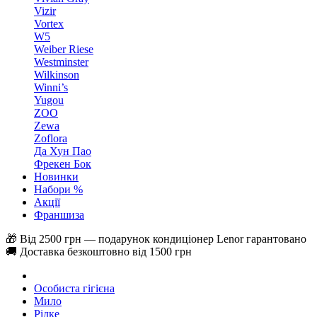
Vizir
Vortex
W5
Weiber Riese
Westminster
Wilkinson
Winni’s
Yugou
ZOO
Zewa
Zoflora
Да Хун Пао
Фрекен Бок
Новинки
Набори %
Акції
Франшиза
🎁 Від 2500 грн — подарунок кондиціонер Lenor гарантовано
🚚 Доставка безкоштовно від 1500 грн
Особиста гігієна
Мило
Рідке