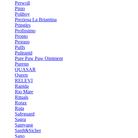
Perwoll
Pinio
Poliboy
Preziosa La Briantina
Pringles
Profissimo
Pronto
Proraso
Puffs
Pulirapid
Pure Paw Paw Ointment
Purenn
QUASAR
Queen
RELEVI
Rapida
Rio Mare
Rituals
Rorax
Ruta
Safeguard
Sagra
Samyang
Sanft&Sicher
Sano