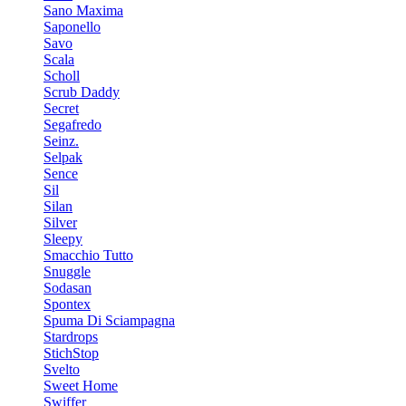
Sano Maxima
Saponello
Savo
Scala
Scholl
Scrub Daddy
Secret
Segafredo
Seinz.
Selpak
Sence
Sil
Silan
Silver
Sleepy
Smacchio Tutto
Snuggle
Sodasan
Spontex
Spuma Di Sciampagna
Stardrops
StichStop
Svelto
Sweet Home
Swiffer