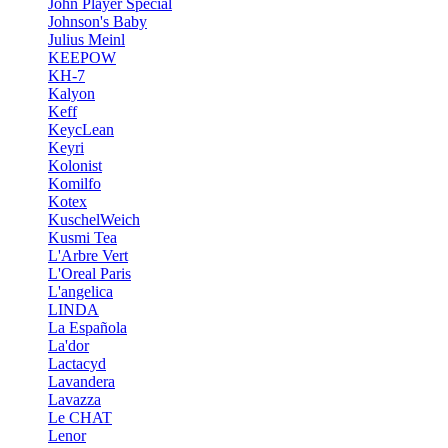
John Player Special
Johnson's Baby
Julius Meinl
KEEPOW
KH-7
Kalyon
Keff
KeycLean
Keyri
Kolonist
Komilfo
Kotex
KuschelWeich
Kusmi Tea
L'Arbre Vert
L'Oreal Paris
L'angelica
LINDA
La Española
La'dor
Lactacyd
Lavandera
Lavazza
Le CHAT
Lenor