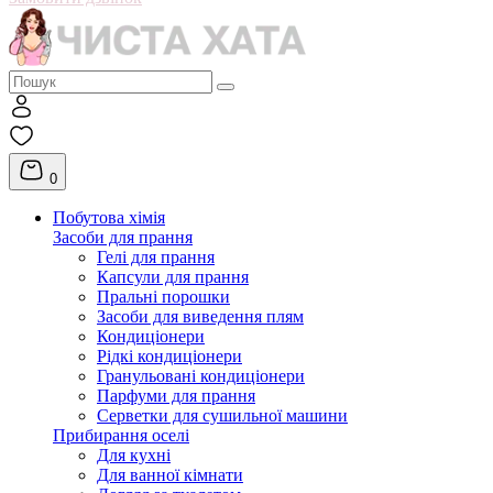
0
Побутова хімія
Засоби для прання
Гелі для прання
Капсули для прання
Пральні порошки
Засоби для виведення плям
Кондиціонери
Рідкі кондиціонери
Гранульовані кондиціонери
Парфуми для прання
Серветки для сушильної машини
Прибирання оселі
Для кухні
Для ванної кімнати