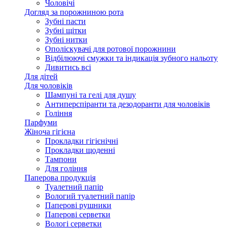
Чоловічі
Догляд за порожниною рота
Зубні пасти
Зубні щітки
Зубні нитки
Ополіскувачі для ротової порожнини
Відбілюючі смужки та індикація зубного нальоту
Дивитись всі
Для дітей
Для чоловіків
Шампуні та гелі для душу
Антиперспіранти та дезодоранти для чоловіків
Гоління
Парфуми
Жіноча гігієна
Прокладки гігієнічні
Прокладки щоденні
Тампони
Для гоління
Паперова продукція
Туалетний папір
Вологий туалетний папір
Паперові рушники
Паперові серветки
Вологі серветки