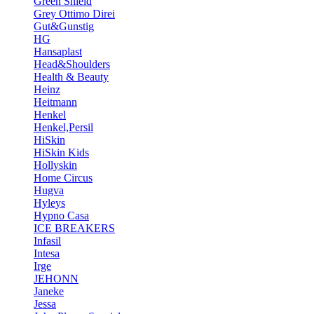
Green Shield
Grey Ottimo Direi
Gut&Gunstig
HG
Hansaplast
Head&Shoulders
Health & Beauty
Heinz
Heitmann
Henkel
Henkel,Persil
HiSkin
HiSkin Kids
Hollyskin
Home Circus
Hugva
Hyleys
Hypno Casa
ICE BREAKERS
Infasil
Intesa
Irge
JEHONN
Janeke
Jessa