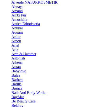
Alverde NATURKOSMETIK
Always
Amanti
Ambi Pur
Amuchina
Antica Erboristeria
Antikal
Aquam
Ardor
Areon
Ariel
Arix
Arm & Hammer
Astonish
Athena
Autan
Babylove
Balea
Barbers
Barilla
Basaza
Bath And Body Works
BayMar
Be Beauty Care
Beldray