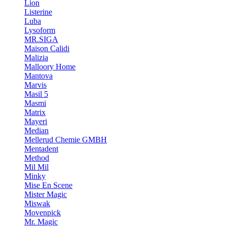
Lion
Listerine
Luba
Lysoform
MR.SIGA
Maison Calidi
Malizia
Malloory Home
Mantova
Marvis
Masil 5
Masmi
Matrix
Mayeri
Median
Mellerud Chemie GMBH
Mentadent
Method
Mil Mil
Minky
Mise En Scene
Mister Magic
Miswak
Movenpick
Mr. Magic