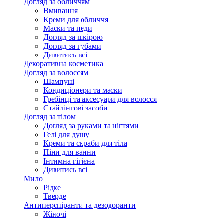
Догляд за обличчям
Вмивання
Креми для обличчя
Маски та педи
Догляд за шкірою
Догляд за губами
Дивитись всі
Декоративна косметика
Догляд за волоссям
Шампуні
Кондиціонери та маски
Гребінці та аксесуари для волосся
Стайлінгові засоби
Догляд за тілом
Догляд за руками та нігтями
Гелі для душу
Креми та скраби для тіла
Піни для ванни
Інтимна гігієна
Дивитись всі
Мило
Рідке
Тверде
Антиперспіранти та дезодоранти
Жіночі