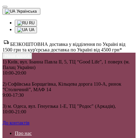
Українська
RU
UA
БЕЗКОШТОВНА доставка у відділення по Україні від
1500 грн та кур'єрська доставка по Україні від 4500 грн*
Наша адреса
1) Київ, вул. Іоанна Павла II, 5, ТЦ “Good Life”, 1 поверх (м.
Палац України)
10:00-20:00
2) Софіївська Борщагівка, Кільцева дорога 110-А, ринок
“Столичний”, МАФ 14
9:00-17:30
3) м. Одеса, вул. Генуезька 1-Е, ТЦ "Родос" (Аркадія),
10:00-21:00
До контактів
Про нас