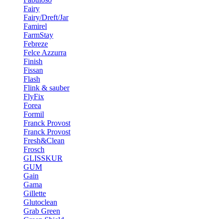
Fairy
Fairy/Dreft/Jar
Famirel
FarmStay
Febreze
Felce Azzurra
Finish
Fissan
Flash
Flink & sauber
FlyFix
Forea
Formil
Franck Provost
Franck Provost
Fresh&Clean
Frosch
GLISSKUR
GUM
Gain
Gama
Gillette
Glutoclean
Grab Green