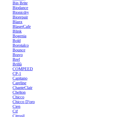
Bin Brite
Biodance
Bionicdry
Biorepair
Blanx
BlaserCafe
Blink
Bogenia
Bold
Borotalco
Bounce
Bravo
Bref
Brillà
COMPEED
CP-1
Capitano
Careline
ChanteСlair
Chelton
Chicco
Chicco D'oro
Cien
Cif
Citrosil