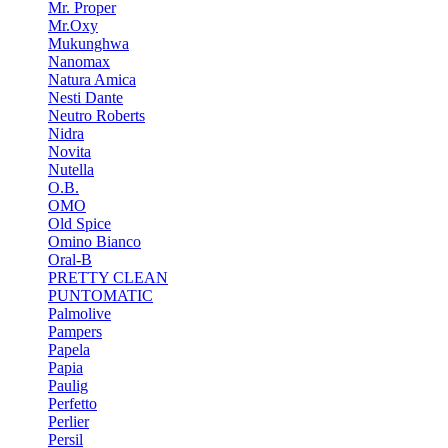
Mr. Proper
Mr.Oxy
Mukunghwa
Nanomax
Natura Amica
Nesti Dante
Neutro Roberts
Nidra
Novita
Nutella
O.B.
OMO
Old Spice
Omino Bianco
Oral-B
PRETTY CLEAN
PUNTOMATIC
Palmolive
Pampers
Papela
Papia
Paulig
Perfetto
Perlier
Persil