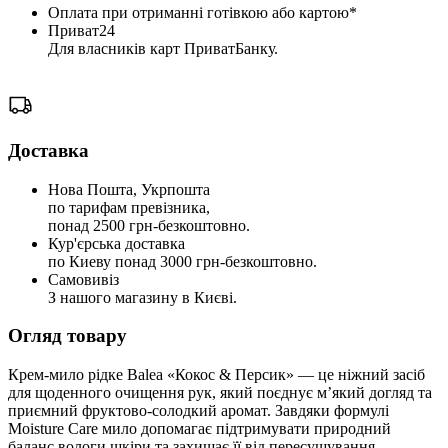
Оплата при отриманні готівкою або картою*
Приват24
Для власників карт ПриватБанку.
Доставка
Нова Пошта, Укрпошта
по тарифам превізника,
понад 2500 грн-безкоштовно.
Кур'єрська доставка
по Киеву понад 3000 грн-безкоштовно.
Самовивіз
З нашого магазину в Києві.
Огляд товару
Крем-мило рідке Balea «Кокос & Персик» — це ніжний засіб
для щоденного очищення рук, який поєднує м’який догляд та
приємний фруктово-солодкий аромат. Завдяки формулі
Moisture Care мило допомагає підтримувати природний
баланс вологи шкіри та захищає її від пересушування.