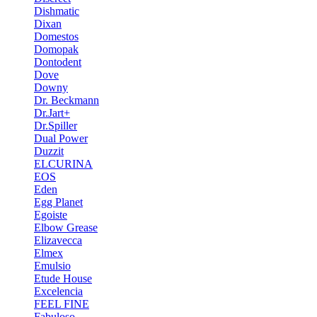
Dishmatic
Dixan
Domestos
Domopak
Dontodent
Dove
Downy
Dr. Beckmann
Dr.Jart+
Dr.Spiller
Dual Power
Duzzit
ELCURINA
EOS
Eden
Egg Planet
Egoiste
Elbow Grease
Elizavecca
Elmex
Emulsio
Etude House
Excelencia
FEEL FINE
Fabuloso