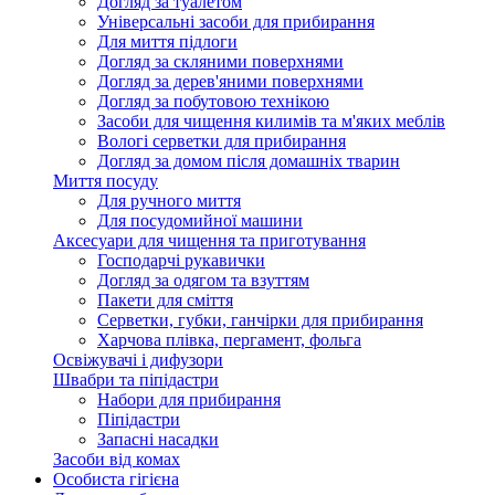
Догляд за туалетом
Універсальні засоби для прибирання
Для миття підлоги
Догляд за скляними поверхнями
Догляд за дерев'яними поверхнями
Догляд за побутовою технікою
Засоби для чищення килимів та м'яких меблів
Вологі серветки для прибирання
Догляд за домом після домашніх тварин
Миття посуду
Для ручного миття
Для посудомийної машини
Аксесуари для чищення та приготування
Господарчі рукавички
Догляд за одягом та взуттям
Пакети для сміття
Серветки, губки, ганчірки для прибирання
Харчова плівка, пергамент, фольга
Освіжувачі і дифузори
Швабри та піпідастри
Набори для прибирання
Піпідастри
Запасні насадки
Засоби від комах
Особиста гігієна