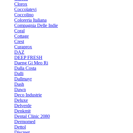
Clorox
Coccolatevi
Coccolino
Coloreria Italiana
Compagnia Delle Indie
Coral
Cottage
Crest
Curaprox
DAZ
DEEP FRESH
Daeng Gi Meo Ri
Dalla Costa
Dalli
Dallmayr
Dash
Dawn
Deco Industrie
Deluxe
Delverde
Denkmit
Dental Clinic 2080
Dermomed
Dettol
Discreet