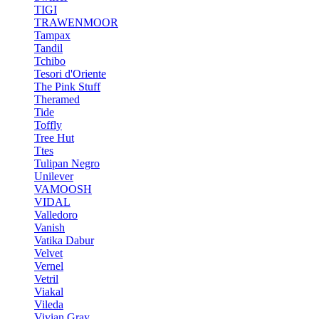
TIGI
TRAWENMOOR
Tampax
Tandil
Tchibo
Tesori d'Oriente
The Pink Stuff
Theramed
Tide
Toffly
Tree Hut
Ttes
Tulipan Negro
Unilever
VAMOOSH
VIDAL
Valledoro
Vanish
Vatika Dabur
Velvet
Vernel
Vetril
Viakal
Vileda
Vivian Gray