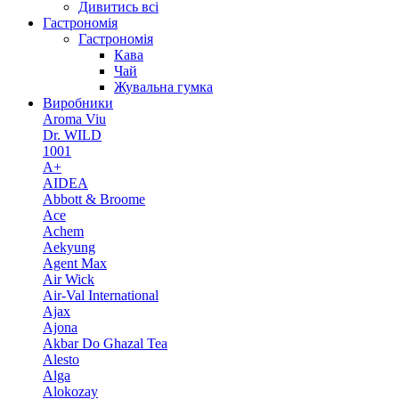
Дивитись всі
Гастрономія
Гастрономія
Кава
Чай
Жувальна гумка
Виробники
Aroma Viu
Dr. WILD
1001
A+
AIDEA
Abbott & Broome
Ace
Achem
Aekyung
Agent Max
Air Wick
Air-Val International
Ajax
Ajona
Akbar Do Ghazal Tea
Alesto
Alga
Alokozay