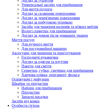
Догляд за туалетом
Універсальні засоби для прибирання
Для миття підлоги
Догляд за скляними поверхнями
Догляд за дерев'яними поверхнями
Догляд за побутовою технікою
Засоби для чищення килимів та м'яких меблів
Вологі серветки для прибирання
Догляд за домом після домашніх тварин
Миття посуду
Для ручного миття
Для посудомийної машини
Аксесуари для чищення та приготування
Господарчі рукавички
Догляд за одягом та взуттям
Пакети для сміття
Серветки, губки, ганчірки для прибирання
Харчова плівка, пергамент, фольга
Освіжувачі і дифузори
Швабри та піпідастри
Набори для прибирання
Піпідастри
Запасні насадки
Засоби від комах
Особиста гігієна