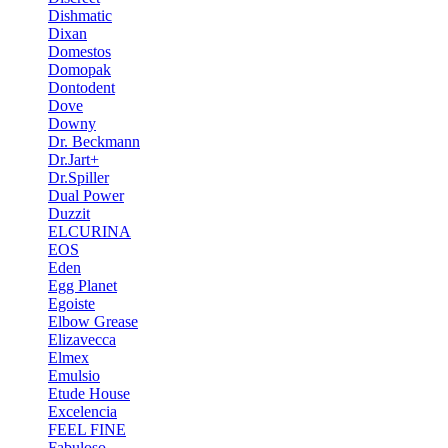
Dishmatic
Dixan
Domestos
Domopak
Dontodent
Dove
Downy
Dr. Beckmann
Dr.Jart+
Dr.Spiller
Dual Power
Duzzit
ELCURINA
EOS
Eden
Egg Planet
Egoiste
Elbow Grease
Elizavecca
Elmex
Emulsio
Etude House
Excelencia
FEEL FINE
Fabuloso