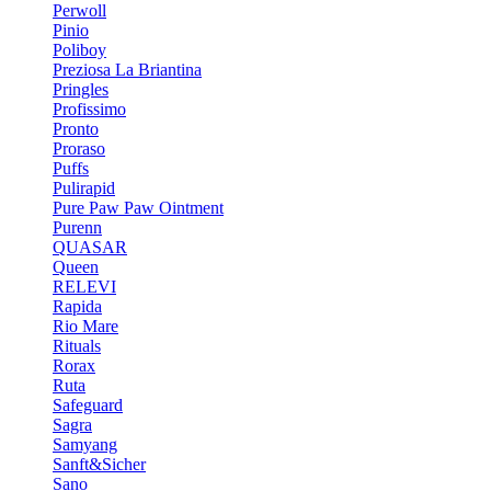
Perwoll
Pinio
Poliboy
Preziosa La Briantina
Pringles
Profissimo
Pronto
Proraso
Puffs
Pulirapid
Pure Paw Paw Ointment
Purenn
QUASAR
Queen
RELEVI
Rapida
Rio Mare
Rituals
Rorax
Ruta
Safeguard
Sagra
Samyang
Sanft&Sicher
Sano