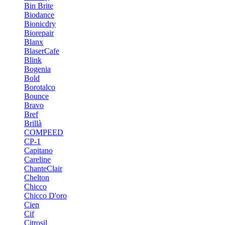
Bin Brite
Biodance
Bionicdry
Biorepair
Blanx
BlaserCafe
Blink
Bogenia
Bold
Borotalco
Bounce
Bravo
Bref
Brillà
COMPEED
CP-1
Capitano
Careline
ChanteСlair
Chelton
Chicco
Chicco D'oro
Cien
Cif
Citrosil