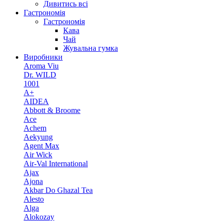
Дивитись всі
Гастрономія
Гастрономія
Кава
Чай
Жувальна гумка
Виробники
Aroma Viu
Dr. WILD
1001
A+
AIDEA
Abbott & Broome
Ace
Achem
Aekyung
Agent Max
Air Wick
Air-Val International
Ajax
Ajona
Akbar Do Ghazal Tea
Alesto
Alga
Alokozay