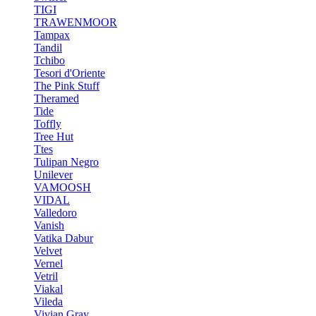
TIGI
TRAWENMOOR
Tampax
Tandil
Tchibo
Tesori d'Oriente
The Pink Stuff
Theramed
Tide
Toffly
Tree Hut
Ttes
Tulipan Negro
Unilever
VAMOOSH
VIDAL
Valledoro
Vanish
Vatika Dabur
Velvet
Vernel
Vetril
Viakal
Vileda
Vivian Gray