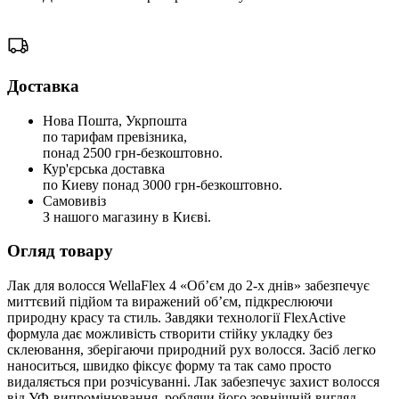
Доставка
Нова Пошта, Укрпошта
по тарифам превізника,
понад 2500 грн-безкоштовно.
Кур'єрська доставка
по Киеву понад 3000 грн-безкоштовно.
Самовивіз
З нашого магазину в Києві.
Огляд товару
Лак для волосся WellaFlex 4 «Об’єм до 2-х днів» забезпечує
миттєвий підйом та виражений об’єм, підкреслюючи
природну красу та стиль. Завдяки технології FlexActive
формула дає можливість створити стійку укладку без
склеювання, зберігаючи природний рух волосся. Засіб легко
наноситься, швидко фіксує форму та так само просто
видаляється при розчісуванні. Лак забезпечує захист волосся
від УФ-випромінювання, роблячи його зовнішній вигляд