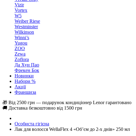
Vizir
Vortex
W5
Weiber Riese
Westminster
Wilkinson
Winni’s
Yugou
ZOO
Zewa
Zoflora
Да Хун Пао
Фрекен Бок
Новинки
Набори %
Акції
Франшиза
🎁 Від 2500 грн — подарунок кондиціонер Lenor гарантовано
🚚 Доставка безкоштовно від 1500 грн
Особиста гігієна
Лак для волосся WellaFlex 4 «Об’єм до 2-х днів» 250 мл