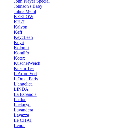
John Player Special
Johnson's Baby
Julius Meinl
KEEPOW
KH-7
Kalyon
Keff
KeycLean
Keyri
Kolonist
Komilfo
Kotex
KuschelWeich
Kusmi Tea
L'Arbre Vert
L'Oreal Paris
L'angelica
LINDA
La Española
La'dor
Lactacyd
Lavandera
Lavazza
Le CHAT
Lenor