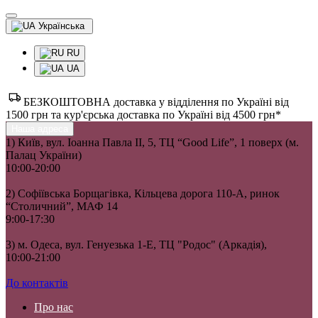
Українська
RU
UA
БЕЗКОШТОВНА доставка у відділення по Україні від
1500 грн та кур'єрська доставка по Україні від 4500 грн*
Наша адреса
1) Київ, вул. Іоанна Павла II, 5, ТЦ “Good Life”, 1 поверх (м.
Палац України)
10:00-20:00
2) Софіївська Борщагівка, Кільцева дорога 110-А, ринок
“Столичний”, МАФ 14
9:00-17:30
3) м. Одеса, вул. Генуезька 1-Е, ТЦ "Родос" (Аркадія),
10:00-21:00
До контактів
Про нас