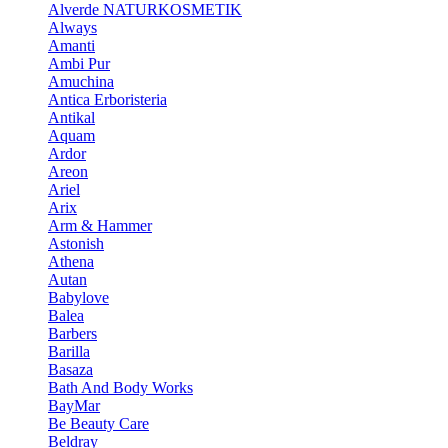
Alverde NATURKOSMETIK
Always
Amanti
Ambi Pur
Amuchina
Antica Erboristeria
Antikal
Aquam
Ardor
Areon
Ariel
Arix
Arm & Hammer
Astonish
Athena
Autan
Babylove
Balea
Barbers
Barilla
Basaza
Bath And Body Works
BayMar
Be Beauty Care
Beldray