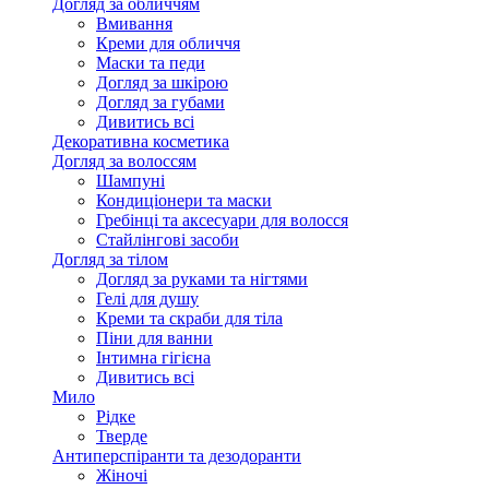
Догляд за обличчям
Вмивання
Креми для обличчя
Маски та педи
Догляд за шкірою
Догляд за губами
Дивитись всі
Декоративна косметика
Догляд за волоссям
Шампуні
Кондиціонери та маски
Гребінці та аксесуари для волосся
Стайлінгові засоби
Догляд за тілом
Догляд за руками та нігтями
Гелі для душу
Креми та скраби для тіла
Піни для ванни
Інтимна гігієна
Дивитись всі
Мило
Рідке
Тверде
Антиперспіранти та дезодоранти
Жіночі