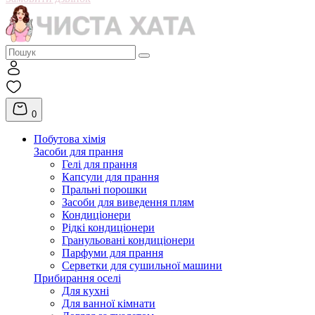
0
Побутова хімія
Засоби для прання
Гелі для прання
Капсули для прання
Пральні порошки
Засоби для виведення плям
Кондиціонери
Рідкі кондиціонери
Гранульовані кондиціонери
Парфуми для прання
Серветки для сушильної машини
Прибирання оселі
Для кухні
Для ванної кімнати