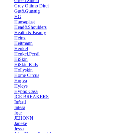
Green Shield
Grey Ottimo Direi
Gut&Gunstig
HG
Hansaplast
Head&Shoulders
Health & Beauty
Heinz
Heitmann
Henkel
Henkel,Persil
HiSkin
HiSkin Kids
Hollyskin
Home Circus
Hugva
Hyleys
Hypno Casa
ICE BREAKERS
Infasil
Intesa
Irge
JEHONN
Janeke
Jessa