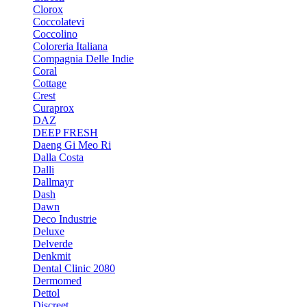
Clorox
Coccolatevi
Coccolino
Coloreria Italiana
Compagnia Delle Indie
Coral
Cottage
Crest
Curaprox
DAZ
DEEP FRESH
Daeng Gi Meo Ri
Dalla Costa
Dalli
Dallmayr
Dash
Dawn
Deco Industrie
Deluxe
Delverde
Denkmit
Dental Clinic 2080
Dermomed
Dettol
Discreet