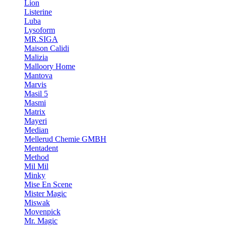
Lion
Listerine
Luba
Lysoform
MR.SIGA
Maison Calidi
Malizia
Malloory Home
Mantova
Marvis
Masil 5
Masmi
Matrix
Mayeri
Median
Mellerud Chemie GMBH
Mentadent
Method
Mil Mil
Minky
Mise En Scene
Mister Magic
Miswak
Movenpick
Mr. Magic