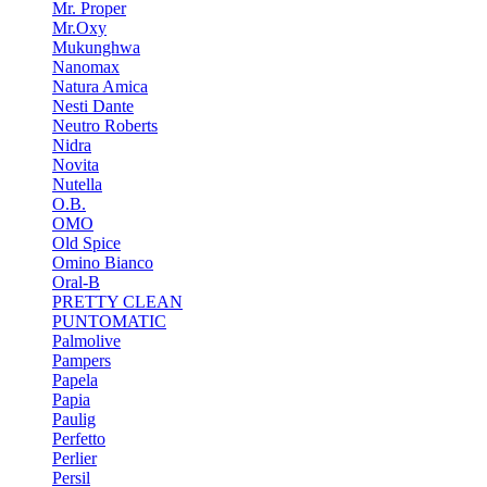
Mr. Proper
Mr.Oxy
Mukunghwa
Nanomax
Natura Amica
Nesti Dante
Neutro Roberts
Nidra
Novita
Nutella
O.B.
OMO
Old Spice
Omino Bianco
Oral-B
PRETTY CLEAN
PUNTOMATIC
Palmolive
Pampers
Papela
Papia
Paulig
Perfetto
Perlier
Persil