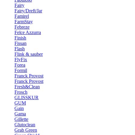
Fairy
Fairy/Dreft/Jar
Famirel
FarmStay
Febreze
Felce Azzurra
Finish
Fissan
Flash
Flink & sauber
FlyFix
Forea
Formil
Franck Provost
Franck Provost
Fresh&Clean
Frosch
GLISSKUR
GUM
Gain
Gama
Gillette
Glutoclean
Grab Green