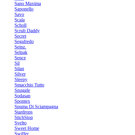
Sano Maxima
Saponello
Savo
Scala
Scholl
Scrub Daddy
Secret
Segafredo
Seinz.
Selpak
Sence
Sil
Silan
Silver
Sleepy
Smacchio Tutto
Snuggle
Sodasan
Spontex
Spuma Di Sciampagna
Stardrops
StichStop
Svelto
Sweet Home
Swiffer