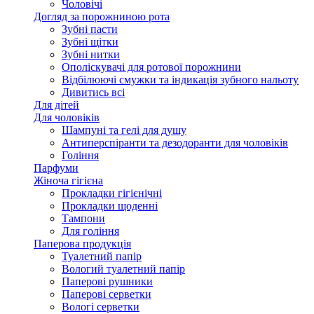
Чоловічі
Догляд за порожниною рота
Зубні пасти
Зубні щітки
Зубні нитки
Ополіскувачі для ротової порожнини
Відбілюючі смужки та індикація зубного нальоту
Дивитись всі
Для дітей
Для чоловіків
Шампуні та гелі для душу
Антиперспіранти та дезодоранти для чоловіків
Гоління
Парфуми
Жіноча гігієна
Прокладки гігієнічні
Прокладки щоденні
Тампони
Для гоління
Паперова продукція
Туалетний папір
Вологий туалетний папір
Паперові рушники
Паперові серветки
Вологі серветки