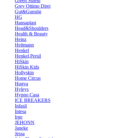
Green Shield
Grey Ottimo Direi
Gut&Gunstig
HG
Hansaplast
Head&Shoulders
Health & Beauty
Heinz
Heitmann
Henkel
Henkel,Persil
HiSkin
HiSkin Kids
Hollyskin
Home Circus
Hugva
Hyleys
Hypno Casa
ICE BREAKERS
Infasil
Intesa
Irge
JEHONN
Janeke
Jessa