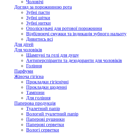
Чоловічі
Догляд за порожниною рота
Зубні пасти
Зубні щітки
Зубні нитки
Ополіскувачі для ротової порожнини
Відбілюючі смужки та індикація зубного нальоту
Дивитись всі
Для дітей
Для чоловіків
Шампуні та гелі для душу
Антиперспіранти та дезодоранти для чоловіків
Гоління
Парфуми
Жіноча гігієна
Прокладки гігієнічні
Прокладки щоденні
Тампони
Для гоління
Паперова продукція
Туалетний папір
Вологий туалетний папір
Паперові рушники
Паперові серветки
Вологі серветки