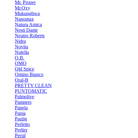
Mr. Proper
Mr.Oxy
Mukunghwa
Nanomax
Natura Amica
Nesti Dante
Neutro Roberts
Nidra
Novita
Nutella
O.B.
OMO
Old Spice
Omino Bianco
Oral-B
PRETTY CLEAN
PUNTOMATIC
Palmolive
Pampers
Papela
Papia
Paulig
Perfetto
Perlier
Persil