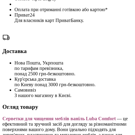
Оплата при отриманні готівкою або картою*
Приват24
Для власників карт ПриватБанку.
Доставка
Нова Пошта, Укрпошта
по тарифам превізника,
понад 2500 грн-безкоштовно.
Кур'єрська доставка
по Киеву понад 3000 грн-безкоштовно.
Самовивіз
З нашого магазину в Києві.
Огляд товару
Серветки для чищення меблів ваніль Luba Comfort
— це
ефективний та зручний засіб для догляду за різноманітними
поверхнями вашого дому. Вони ідеально підходять для
дерев'яних, пластикових та металевих меблів, а також для