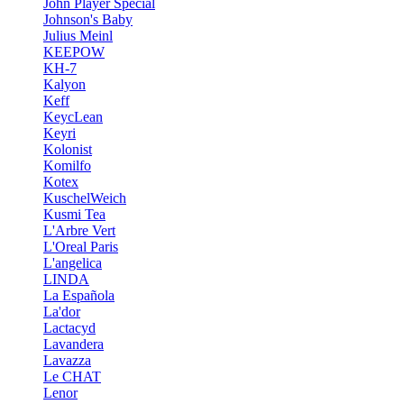
John Player Special
Johnson's Baby
Julius Meinl
KEEPOW
KH-7
Kalyon
Keff
KeycLean
Keyri
Kolonist
Komilfo
Kotex
KuschelWeich
Kusmi Tea
L'Arbre Vert
L'Oreal Paris
L'angelica
LINDA
La Española
La'dor
Lactacyd
Lavandera
Lavazza
Le CHAT
Lenor