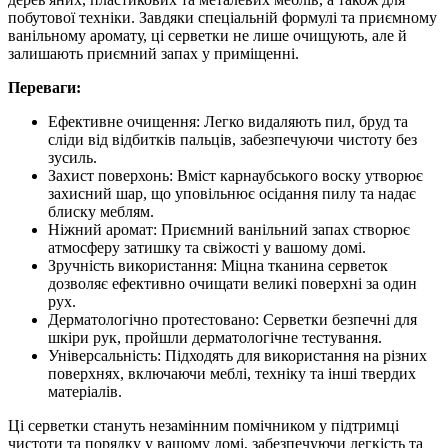
побутової техніки. Завдяки спеціальній формулі та приємному
ванільному аромату, ці серветки не лише очищують, але й
залишають приємний запах у приміщенні.
Переваги:
Ефективне очищення: Легко видаляють пил, бруд та
сліди від відбитків пальців, забезпечуючи чистоту без
зусиль.
Захист поверхонь: Вміст карнаубського воску утворює
захисний шар, що уповільнює осідання пилу та надає
блиску меблям.
Ніжний аромат: Приємний ванільний запах створює
атмосферу затишку та свіжості у вашому домі.
Зручність використання: Міцна тканина серветок
дозволяє ефективно очищати великі поверхні за один
рух.
Дерматологічно протестовано: Серветки безпечні для
шкіри рук, пройшли дерматологічне тестування.
Універсальність: Підходять для використання на різних
поверхнях, включаючи меблі, техніку та інші твердих
матеріалів.
Ці серветки стануть незамінним помічником у підтримці
чистоти та порядку у вашому домі, забезпечуючи легкість та