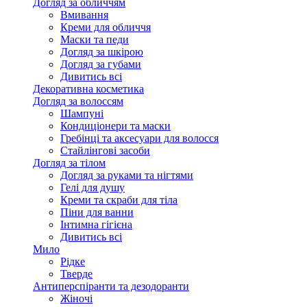
Догляд за обличчям
Вмивання
Креми для обличчя
Маски та педи
Догляд за шкірою
Догляд за губами
Дивитись всі
Декоративна косметика
Догляд за волоссям
Шампуні
Кондиціонери та маски
Гребінці та аксесуари для волосся
Стайлінгові засоби
Догляд за тілом
Догляд за руками та нігтями
Гелі для душу
Креми та скраби для тіла
Піни для ванни
Інтимна гігієна
Дивитись всі
Мило
Рідке
Тверде
Антиперспіранти та дезодоранти
Жіночі