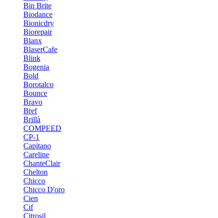
Bin Brite
Biodance
Bionicdry
Biorepair
Blanx
BlaserCafe
Blink
Bogenia
Bold
Borotalco
Bounce
Bravo
Bref
Brillà
COMPEED
CP-1
Capitano
Careline
ChanteСlair
Chelton
Chicco
Chicco D'oro
Cien
Cif
Citrosil