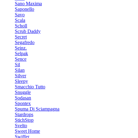
Sano Maxima
Saponello
Savo
Scala
Scholl
Scrub Daddy
Secret
Segafredo
Seinz.
Selpak
Sence
Sil
Silan
Silver
Sleepy
Smacchio Tutto
Snuggle
Sodasan
Spontex
Spuma Di Sciampagna
Stardrops
StichStop
Svelto
Sweet Home
Swiffer