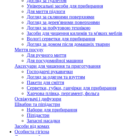
Догляд за туалетом
Універсальні засоби для прибирання
Для миття підлоги
Догляд за скляними поверхнями
Догляд за дерев'яними поверхнями
Догляд за побутовою технікою
Засоби для чищення килимів та м'яких меблів
Вологі серветки для прибирання
Догляд за домом після домашніх тварин
Миття посуду
Для ручного миття
Для посудомийної машини
Аксесуари для чищення та приготування
Господарчі рукавички
Догляд за одягом та взуттям
Пакети для сміття
Серветки, губки, ганчірки для прибирання
Харчова плівка, пергамент, фольга
Освіжувачі і дифузори
Швабри та піпідастри
Набори для прибирання
Піпідастри
Запасні насадки
Засоби від комах
Особиста гігієна