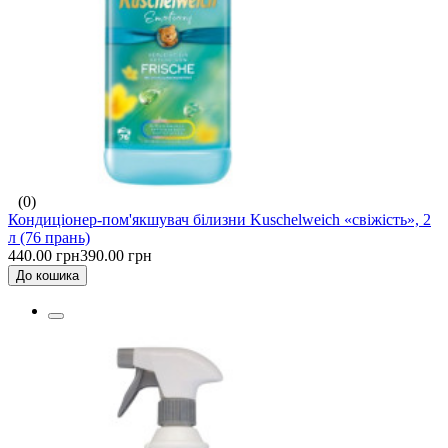
(0)
Кондиціонер-пом'якшувач білизни Kuschelweich «свіжість», 2
л (76 прань)
440.00 грн
390.00 грн
До кошика