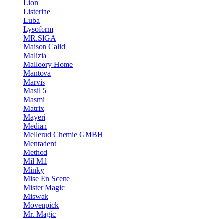
Lion
Listerine
Luba
Lysoform
MR.SIGA
Maison Calidi
Malizia
Malloory Home
Mantova
Marvis
Masil 5
Masmi
Matrix
Mayeri
Median
Mellerud Chemie GMBH
Mentadent
Method
Mil Mil
Minky
Mise En Scene
Mister Magic
Miswak
Movenpick
Mr. Magic