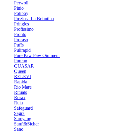
Perwoll
Pinio
Poliboy
Preziosa La Briantina
Pringles
Profissimo
Pronto
Proraso
Puffs
Pulirapid
Pure Paw Paw Ointment
Purenn
QUASAR
Queen
RELEVI
Rapida
Rio Mare
Rituals
Rorax
Ruta
Safeguard
Sagra
Samyang
Sanft&Sicher
Sano