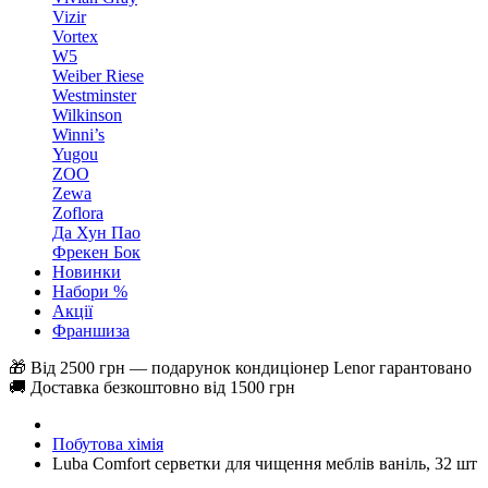
Vizir
Vortex
W5
Weiber Riese
Westminster
Wilkinson
Winni’s
Yugou
ZOO
Zewa
Zoflora
Да Хун Пао
Фрекен Бок
Новинки
Набори %
Акції
Франшиза
🎁 Від 2500 грн — подарунок кондиціонер Lenor гарантовано
🚚 Доставка безкоштовно від 1500 грн
Побутова хімія
Luba Comfort серветки для чищення меблів ваніль, 32 шт