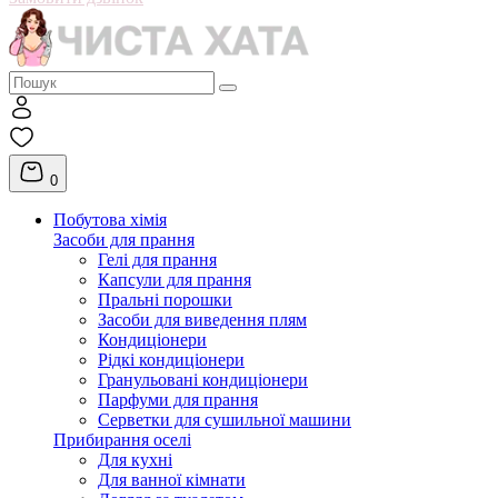
0
Побутова хімія
Засоби для прання
Гелі для прання
Капсули для прання
Пральні порошки
Засоби для виведення плям
Кондиціонери
Рідкі кондиціонери
Гранульовані кондиціонери
Парфуми для прання
Серветки для сушильної машини
Прибирання оселі
Для кухні
Для ванної кімнати