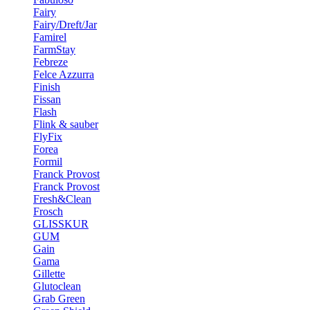
Fairy
Fairy/Dreft/Jar
Famirel
FarmStay
Febreze
Felce Azzurra
Finish
Fissan
Flash
Flink & sauber
FlyFix
Forea
Formil
Franck Provost
Franck Provost
Fresh&Clean
Frosch
GLISSKUR
GUM
Gain
Gama
Gillette
Glutoclean
Grab Green