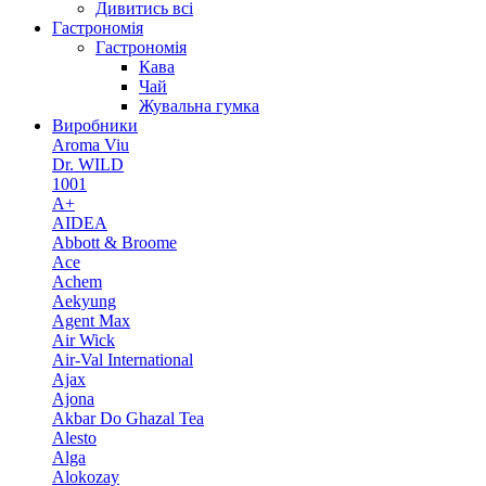
Дивитись всі
Гастрономія
Гастрономія
Кава
Чай
Жувальна гумка
Виробники
Aroma Viu
Dr. WILD
1001
A+
AIDEA
Abbott & Broome
Ace
Achem
Aekyung
Agent Max
Air Wick
Air-Val International
Ajax
Ajona
Akbar Do Ghazal Tea
Alesto
Alga
Alokozay