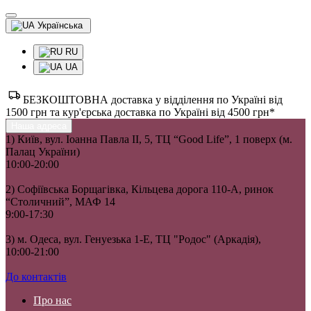
Українська
RU
UA
БЕЗКОШТОВНА доставка у відділення по Україні від
1500 грн та кур'єрська доставка по Україні від 4500 грн*
Наша адреса
1) Київ, вул. Іоанна Павла II, 5, ТЦ “Good Life”, 1 поверх (м.
Палац України)
10:00-20:00
2) Софіївська Борщагівка, Кільцева дорога 110-А, ринок
“Столичний”, МАФ 14
9:00-17:30
3) м. Одеса, вул. Генуезька 1-Е, ТЦ "Родос" (Аркадія),
10:00-21:00
До контактів
Про нас