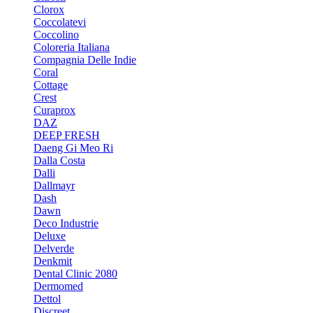
Clorox
Coccolatevi
Coccolino
Coloreria Italiana
Compagnia Delle Indie
Coral
Cottage
Crest
Curaprox
DAZ
DEEP FRESH
Daeng Gi Meo Ri
Dalla Costa
Dalli
Dallmayr
Dash
Dawn
Deco Industrie
Deluxe
Delverde
Denkmit
Dental Clinic 2080
Dermomed
Dettol
Discreet