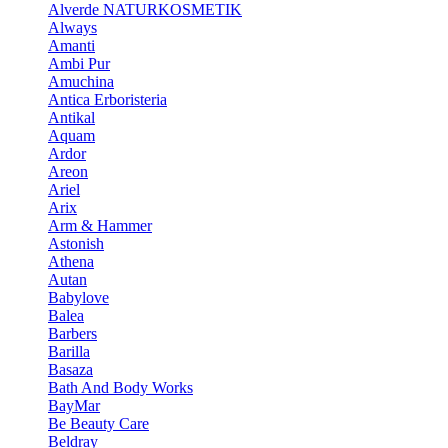
Alverde NATURKOSMETIK
Always
Amanti
Ambi Pur
Amuchina
Antica Erboristeria
Antikal
Aquam
Ardor
Areon
Ariel
Arix
Arm & Hammer
Astonish
Athena
Autan
Babylove
Balea
Barbers
Barilla
Basaza
Bath And Body Works
BayMar
Be Beauty Care
Beldray