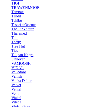
TIGI
TRAWENMOOR
Tampax
Tandil
Tchibo
Tesori d'Oriente
The Pink Stuff
Theramed
Tide
Toffly
Tree Hut
Ttes
Tulipan Negro
Unilever
VAMOOSH
VIDAL
Valledoro
Vanish
Vatika Dabur
Velvet
Vernel
Vetril
Viakal
Vileda
Vivian Gray