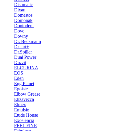
Dishmatic
Dixan
Domestos
Domopak
Dontodent
Dove
Downy
Dr. Beckmann
Dr.Jart+
Dr.Spiller
Dual Power
Duzzit
ELCURINA
EOS
Eden
Egg Planet
Egoiste
Elbow Grease
Elizavecca
Elmex
Emulsio
Etude House
Excelencia
FEEL FINE
Fabuloso