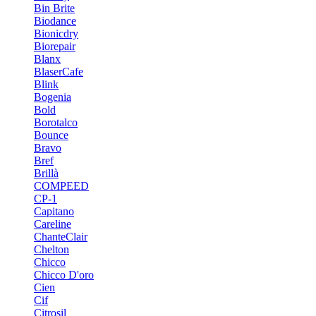
Bin Brite
Biodance
Bionicdry
Biorepair
Blanx
BlaserCafe
Blink
Bogenia
Bold
Borotalco
Bounce
Bravo
Bref
Brillà
COMPEED
CP-1
Capitano
Careline
ChanteСlair
Chelton
Chicco
Chicco D'oro
Cien
Cif
Citrosil