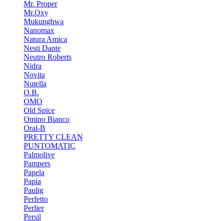
Mr. Proper
Mr.Oxy
Mukunghwa
Nanomax
Natura Amica
Nesti Dante
Neutro Roberts
Nidra
Novita
Nutella
O.B.
OMO
Old Spice
Omino Bianco
Oral-B
PRETTY CLEAN
PUNTOMATIC
Palmolive
Pampers
Papela
Papia
Paulig
Perfetto
Perlier
Persil