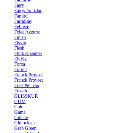
Fairy
Fairy/Dreft/Jar
Famirel
FarmStay
Febreze
Felce Azzurra
Finish
Fissan
Flash
Flink & sauber
FlyFix
Forea
Formil
Franck Provost
Franck Provost
Fresh&Clean
Frosch
GLISSKUR
GUM
Gain
Gama
Gillette
Glutoclean
Grab Green