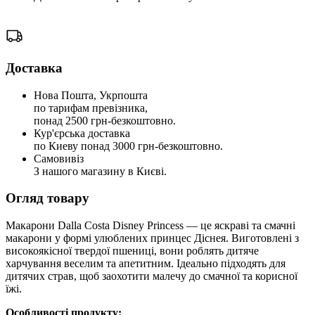
Доставка
Нова Пошта, Укрпошта
по тарифам превізника,
понад 2500 грн-безкоштовно.
Кур'єрська доставка
по Киеву понад 3000 грн-безкоштовно.
Самовивіз
З нашого магазину в Києві.
Огляд товару
Макарони Dalla Costa Disney Princess — це яскраві та смачні
макарони у формі улюблених принцес Діснея. Виготовлені з
високоякісної твердої пшениці, вони роблять дитяче
харчування веселим та апетитним. Ідеально підходять для
дитячих страв, щоб заохотити малечу до смачної та корисної
їжі.
Особливості продукту: