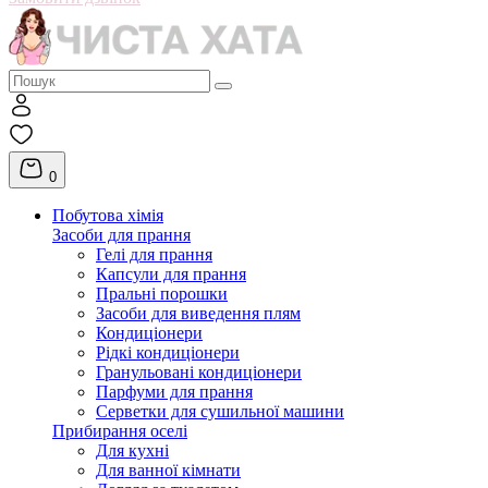
0
Побутова хімія
Засоби для прання
Гелі для прання
Капсули для прання
Пральні порошки
Засоби для виведення плям
Кондиціонери
Рідкі кондиціонери
Гранульовані кондиціонери
Парфуми для прання
Серветки для сушильної машини
Прибирання оселі
Для кухні
Для ванної кімнати