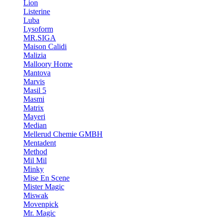
Lion
Listerine
Luba
Lysoform
MR.SIGA
Maison Calidi
Malizia
Malloory Home
Mantova
Marvis
Masil 5
Masmi
Matrix
Mayeri
Median
Mellerud Chemie GMBH
Mentadent
Method
Mil Mil
Minky
Mise En Scene
Mister Magic
Miswak
Movenpick
Mr. Magic