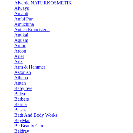
Alverde NATURKOSMETIK
Always
Amanti
Ambi Pur
Amuchina
Antica Erboristeria
Antikal
Aquam
Ardor
Areon
Ariel
Arix
Arm & Hammer
Astonish
Athena
Autan
Babylove
Balea
Barbers
Barilla
Basaza
Bath And Body Works
BayMar
Be Beauty Care
Beldray