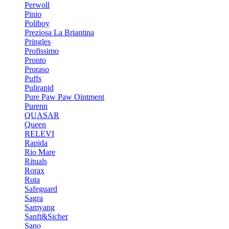
Perwoll
Pinio
Poliboy
Preziosa La Briantina
Pringles
Profissimo
Pronto
Proraso
Puffs
Pulirapid
Pure Paw Paw Ointment
Purenn
QUASAR
Queen
RELEVI
Rapida
Rio Mare
Rituals
Rorax
Ruta
Safeguard
Sagra
Samyang
Sanft&Sicher
Sano