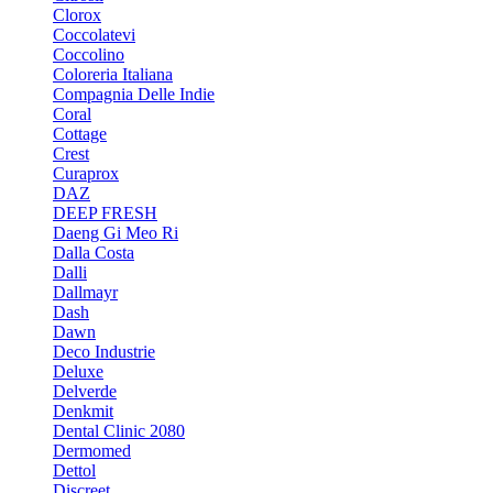
Clorox
Coccolatevi
Coccolino
Coloreria Italiana
Compagnia Delle Indie
Coral
Cottage
Crest
Curaprox
DAZ
DEEP FRESH
Daeng Gi Meo Ri
Dalla Costa
Dalli
Dallmayr
Dash
Dawn
Deco Industrie
Deluxe
Delverde
Denkmit
Dental Clinic 2080
Dermomed
Dettol
Discreet