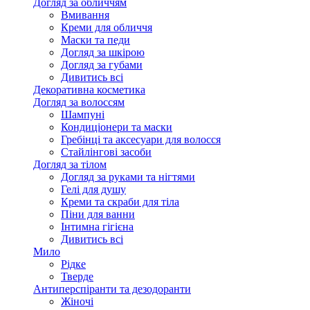
Догляд за обличчям
Вмивання
Креми для обличчя
Маски та педи
Догляд за шкірою
Догляд за губами
Дивитись всі
Декоративна косметика
Догляд за волоссям
Шампуні
Кондиціонери та маски
Гребінці та аксесуари для волосся
Стайлінгові засоби
Догляд за тілом
Догляд за руками та нігтями
Гелі для душу
Креми та скраби для тіла
Піни для ванни
Інтимна гігієна
Дивитись всі
Мило
Рідке
Тверде
Антиперспіранти та дезодоранти
Жіночі