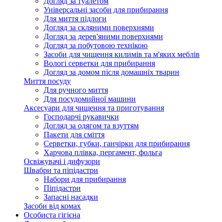
Догляд за туалетом
Універсальні засоби для прибирання
Для миття підлоги
Догляд за скляними поверхнями
Догляд за дерев'яними поверхнями
Догляд за побутовою технікою
Засоби для чищення килимів та м'яких меблів
Вологі серветки для прибирання
Догляд за домом після домашніх тварин
Миття посуду
Для ручного миття
Для посудомийної машини
Аксесуари для чищення та приготування
Господарчі рукавички
Догляд за одягом та взуттям
Пакети для сміття
Серветки, губки, ганчірки для прибирання
Харчова плівка, пергамент, фольга
Освіжувачі і дифузори
Швабри та піпідастри
Набори для прибирання
Піпідастри
Запасні насадки
Засоби від комах
Особиста гігієна