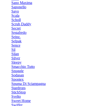
Sano Maxima
Saponello
Savo
Scala
Scholl
Scrub Daddy
Secret
Segafredo
Seinz.
Selpak
Sence
Sil
Silan
Silver
Sleepy
Smacchio Tutto
Snuggle
Sodasan
Spontex
Spuma Di Sciampagna
Stardrops
StichStop
Svelto
Sweet Home
Swiffer