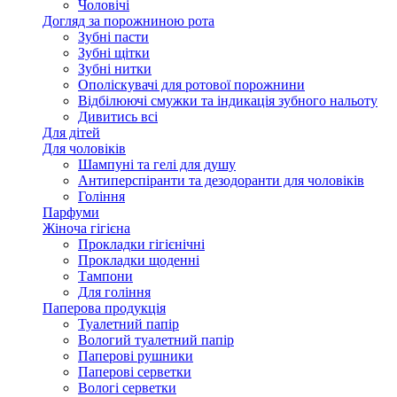
Чоловічі
Догляд за порожниною рота
Зубні пасти
Зубні щітки
Зубні нитки
Ополіскувачі для ротової порожнини
Відбілюючі смужки та індикація зубного нальоту
Дивитись всі
Для дітей
Для чоловіків
Шампуні та гелі для душу
Антиперспіранти та дезодоранти для чоловіків
Гоління
Парфуми
Жіноча гігієна
Прокладки гігієнічні
Прокладки щоденні
Тампони
Для гоління
Паперова продукція
Туалетний папір
Вологий туалетний папір
Паперові рушники
Паперові серветки
Вологі серветки