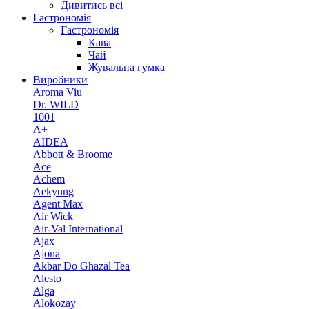
Дивитись всі
Гастрономія
Гастрономія
Кава
Чай
Жувальна гумка
Виробники
Aroma Viu
Dr. WILD
1001
A+
AIDEA
Abbott & Broome
Ace
Achem
Aekyung
Agent Max
Air Wick
Air-Val International
Ajax
Ajona
Akbar Do Ghazal Tea
Alesto
Alga
Alokozay