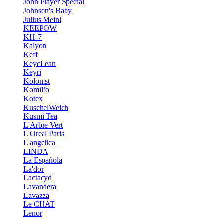
John Player Special
Johnson's Baby
Julius Meinl
KEEPOW
KH-7
Kalyon
Keff
KeycLean
Keyri
Kolonist
Komilfo
Kotex
KuschelWeich
Kusmi Tea
L'Arbre Vert
L'Oreal Paris
L'angelica
LINDA
La Española
La'dor
Lactacyd
Lavandera
Lavazza
Le CHAT
Lenor