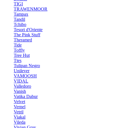
TIGI
TRAWENMOOR
Tampax
Tandil
Tchibo
Tesori d'Oriente
The Pink Stuff
Theramed
Tide
Toffly
Tree Hut
Ttes
Tulipan Negro
Unilever
VAMOOSH
VIDAL
Valledoro
Vanish
Vatika Dabur
Velvet
Vernel
Vetril
Viakal
Vileda
Vivian Gray