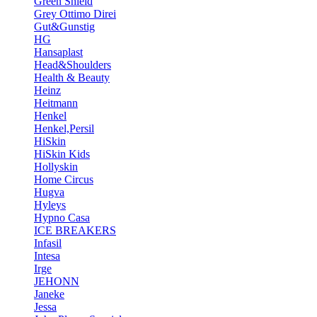
Green Shield
Grey Ottimo Direi
Gut&Gunstig
HG
Hansaplast
Head&Shoulders
Health & Beauty
Heinz
Heitmann
Henkel
Henkel,Persil
HiSkin
HiSkin Kids
Hollyskin
Home Circus
Hugva
Hyleys
Hypno Casa
ICE BREAKERS
Infasil
Intesa
Irge
JEHONN
Janeke
Jessa