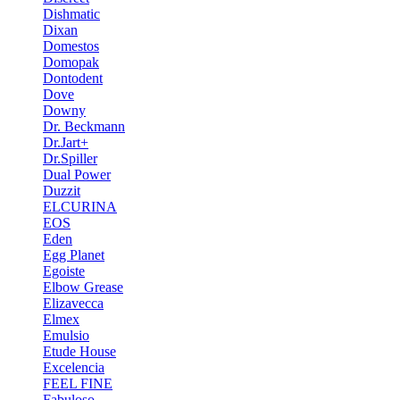
Dishmatic
Dixan
Domestos
Domopak
Dontodent
Dove
Downy
Dr. Beckmann
Dr.Jart+
Dr.Spiller
Dual Power
Duzzit
ELCURINA
EOS
Eden
Egg Planet
Egoiste
Elbow Grease
Elizavecca
Elmex
Emulsio
Etude House
Excelencia
FEEL FINE
Fabuloso