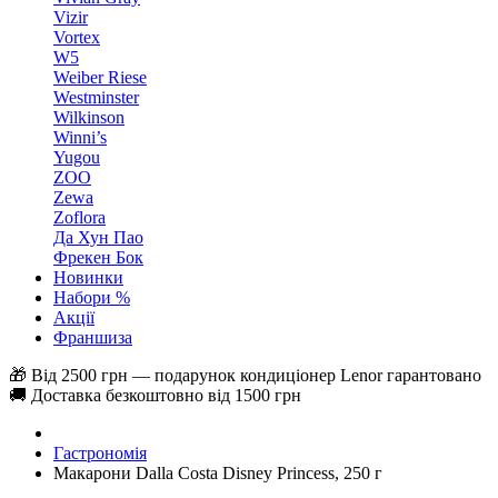
Vizir
Vortex
W5
Weiber Riese
Westminster
Wilkinson
Winni’s
Yugou
ZOO
Zewa
Zoflora
Да Хун Пао
Фрекен Бок
Новинки
Набори %
Акції
Франшиза
🎁 Від 2500 грн — подарунок кондиціонер Lenor гарантовано
🚚 Доставка безкоштовно від 1500 грн
Гастрономія
Макарони Dalla Costa Disney Princess, 250 г