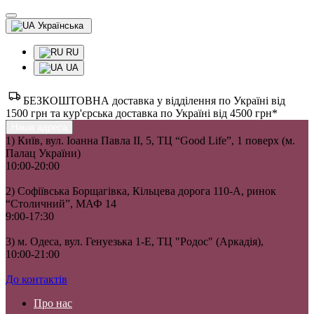
Українська
RU
UA
БЕЗКОШТОВНА доставка у відділення по Україні від
1500 грн та кур'єрська доставка по Україні від 4500 грн*
Наша адреса
1) Київ, вул. Іоанна Павла II, 5, ТЦ “Good Life”, 1 поверх (м.
Палац України)
10:00-20:00
2) Софіївська Борщагівка, Кільцева дорога 110-А, ринок
“Столичний”, МАФ 14
9:00-17:30
3) м. Одеса, вул. Генуезька 1-Е, ТЦ "Родос" (Аркадія),
10:00-21:00
До контактів
Про нас