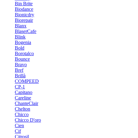
Bin Brite
Biodance
Bionicdry
Biorepair
Blanx
BlaserCafe
Blink
Bogenia
Bold
Borotalco
Bounce
Bravo
Bref
Brillà
COMPEED
CP-1
Capitano
Careline
ChanteСlair
Chelton
Chicco
Chicco D'oro
Cien
Cif
Citrosil