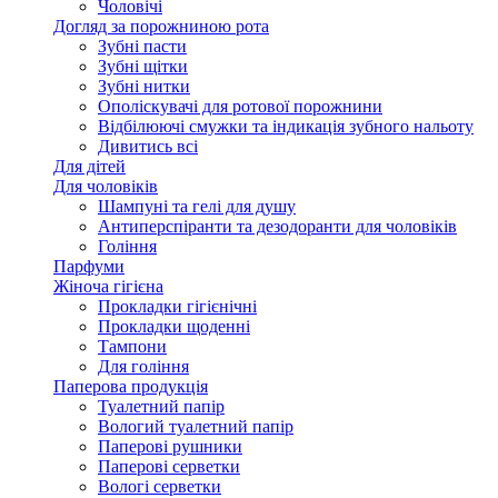
Чоловічі
Догляд за порожниною рота
Зубні пасти
Зубні щітки
Зубні нитки
Ополіскувачі для ротової порожнини
Відбілюючі смужки та індикація зубного нальоту
Дивитись всі
Для дітей
Для чоловіків
Шампуні та гелі для душу
Антиперспіранти та дезодоранти для чоловіків
Гоління
Парфуми
Жіноча гігієна
Прокладки гігієнічні
Прокладки щоденні
Тампони
Для гоління
Паперова продукція
Туалетний папір
Вологий туалетний папір
Паперові рушники
Паперові серветки
Вологі серветки