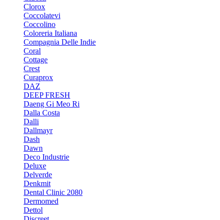
Clorox
Coccolatevi
Coccolino
Coloreria Italiana
Compagnia Delle Indie
Coral
Cottage
Crest
Curaprox
DAZ
DEEP FRESH
Daeng Gi Meo Ri
Dalla Costa
Dalli
Dallmayr
Dash
Dawn
Deco Industrie
Deluxe
Delverde
Denkmit
Dental Clinic 2080
Dermomed
Dettol
Discreet