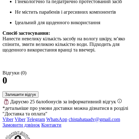
Гінекологічно та педіатрично протестований засіб
Не містить парабенів і агресивних компонентів
Ідеальний для щоденного використання
Спосіб застосування:
Нанести невелику кількість засобу на вологу шкіру, м’яко
спінити, змити великою кількістю води. Підходить для
щоденного використання вранці та ввечері.
Відгуки (0)
0
Залишити відгук
Даруємо 25 балобонусів за інформативний відгук
*детальніше про умови доставки можна дізнатися в розділі
"Доставка та оплата"
Viber
Viber
Telegram
WhatsApp
chistahataadv@gmail.com
Замовити дзвінок
Контакти