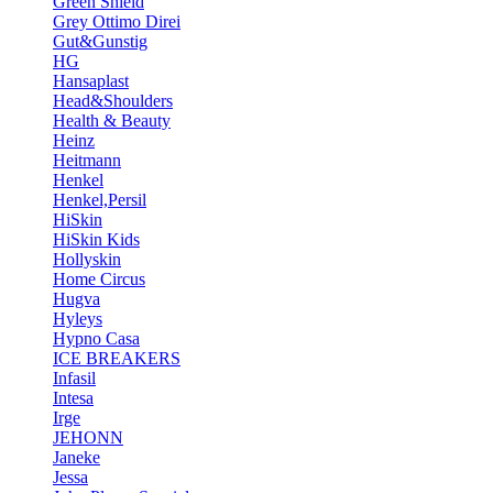
Green Shield
Grey Ottimo Direi
Gut&Gunstig
HG
Hansaplast
Head&Shoulders
Health & Beauty
Heinz
Heitmann
Henkel
Henkel,Persil
HiSkin
HiSkin Kids
Hollyskin
Home Circus
Hugva
Hyleys
Hypno Casa
ICE BREAKERS
Infasil
Intesa
Irge
JEHONN
Janeke
Jessa