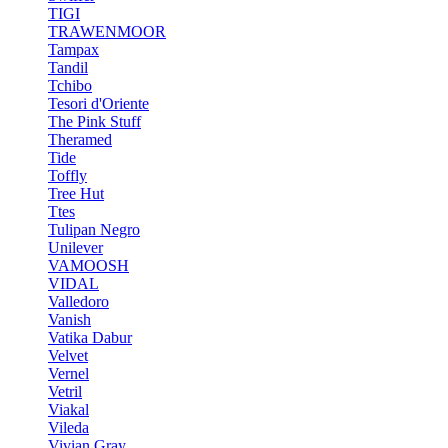
TIGI
TRAWENMOOR
Tampax
Tandil
Tchibo
Tesori d'Oriente
The Pink Stuff
Theramed
Tide
Toffly
Tree Hut
Ttes
Tulipan Negro
Unilever
VAMOOSH
VIDAL
Valledoro
Vanish
Vatika Dabur
Velvet
Vernel
Vetril
Viakal
Vileda
Vivian Gray