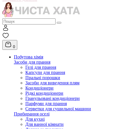
0
Побутова хімія
Засоби для прання
Гелі для прання
Капсули для прання
Пральні порошки
Засоби для виведення плям
Кондиціонери
Рідкі кондиціонери
Гранульовані кондиціонери
Парфуми для прання
Серветки для сушильної машини
Прибирання оселі
Для кухні
Для ванної кімнати