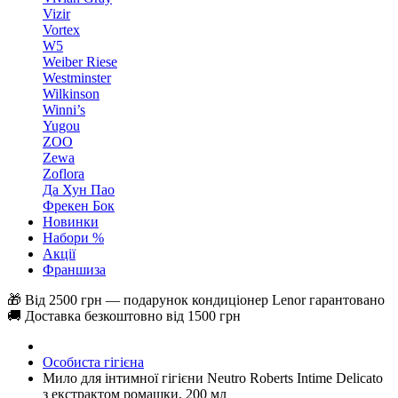
Vizir
Vortex
W5
Weiber Riese
Westminster
Wilkinson
Winni’s
Yugou
ZOO
Zewa
Zoflora
Да Хун Пао
Фрекен Бок
Новинки
Набори %
Акції
Франшиза
🎁 Від 2500 грн — подарунок кондиціонер Lenor гарантовано
🚚 Доставка безкоштовно від 1500 грн
Особиста гігієна
Мило для інтимної гігієни Neutro Roberts Intime Delicato
з екстрактом ромашки, 200 мл