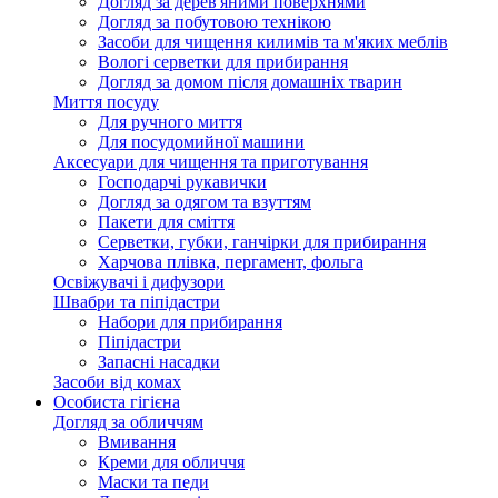
Догляд за дерев'яними поверхнями
Догляд за побутовою технікою
Засоби для чищення килимів та м'яких меблів
Вологі серветки для прибирання
Догляд за домом після домашніх тварин
Миття посуду
Для ручного миття
Для посудомийної машини
Аксесуари для чищення та приготування
Господарчі рукавички
Догляд за одягом та взуттям
Пакети для сміття
Серветки, губки, ганчірки для прибирання
Харчова плівка, пергамент, фольга
Освіжувачі і дифузори
Швабри та піпідастри
Набори для прибирання
Піпідастри
Запасні насадки
Засоби від комах
Особиста гігієна
Догляд за обличчям
Вмивання
Креми для обличчя
Маски та педи