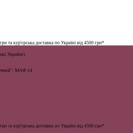
н та кур'єрська доставка по Україні від 4500 грн*
алац України)
личний”, МАФ 14
н та кур'єрська доставка по Україні від 4500 грн*