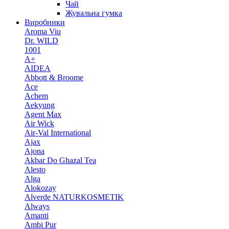
Чай
Жувальна гумка
Виробники
Aroma Viu
Dr. WILD
1001
A+
AIDEA
Abbott & Broome
Ace
Achem
Aekyung
Agent Max
Air Wick
Air-Val International
Ajax
Ajona
Akbar Do Ghazal Tea
Alesto
Alga
Alokozay
Alverde NATURKOSMETIK
Always
Amanti
Ambi Pur