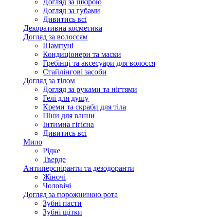
Догляд за шкірою
Догляд за губами
Дивитись всі
Декоративна косметика
Догляд за волоссям
Шампуні
Кондиціонери та маски
Гребінці та аксесуари для волосся
Стайлінгові засоби
Догляд за тілом
Догляд за руками та нігтями
Гелі для душу
Креми та скраби для тіла
Піни для ванни
Інтимна гігієна
Дивитись всі
Мило
Рідке
Тверде
Антиперспіранти та дезодоранти
Жіночі
Чоловічі
Догляд за порожниною рота
Зубні пасти
Зубні щітки