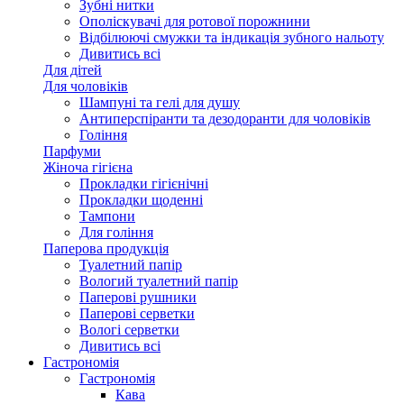
Зубні нитки
Ополіскувачі для ротової порожнини
Відбілюючі смужки та індикація зубного нальоту
Дивитись всі
Для дітей
Для чоловіків
Шампуні та гелі для душу
Антиперспіранти та дезодоранти для чоловіків
Гоління
Парфуми
Жіноча гігієна
Прокладки гігієнічні
Прокладки щоденні
Тампони
Для гоління
Паперова продукція
Туалетний папір
Вологий туалетний папір
Паперові рушники
Паперові серветки
Вологі серветки
Дивитись всі
Гастрономія
Гастрономія
Кава