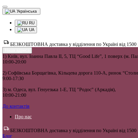
Українська
RU
UA
БЕЗКОШТОВНА доставка у відділення по Україні від 1500 гр
Наша адреса
1) Київ, вул. Іоанна Павла II, 5, ТЦ “Good Life”, 1 поверх (м. П
10:00-20:00
2) Софіївська Борщагівка, Кільцева дорога 110-А, ринок “Сто
9:00-17:30
3) м. Одеса, вул. Генуезька 1-Е, ТЦ "Родос" (Аркадія),
10:00-21:00
До контактів
Про нас
БЕЗКОШТОВНА доставка у відділення по Україні від 1500 гр
Блог