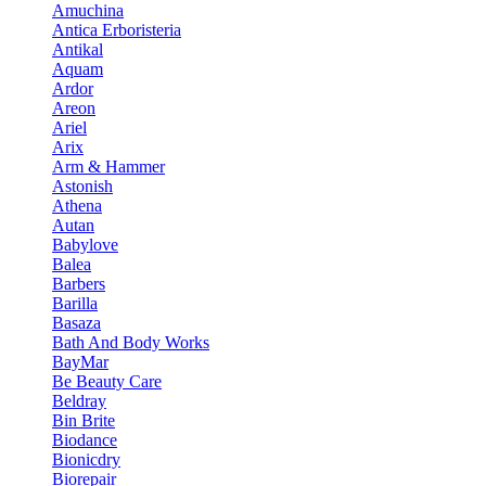
Amuchina
Antica Erboristeria
Antikal
Aquam
Ardor
Areon
Ariel
Arix
Arm & Hammer
Astonish
Athena
Autan
Babylove
Balea
Barbers
Barilla
Basaza
Bath And Body Works
BayMar
Be Beauty Care
Beldray
Bin Brite
Biodance
Bionicdry
Biorepair