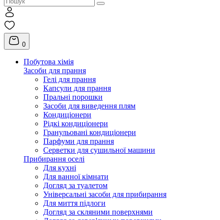
0
Побутова хімія
Засоби для прання
Гелі для прання
Капсули для прання
Пральні порошки
Засоби для виведення плям
Кондиціонери
Рідкі кондиціонери
Гранульовані кондиціонери
Парфуми для прання
Серветки для сушильної машини
Прибирання оселі
Для кухні
Для ванної кімнати
Догляд за туалетом
Універсальні засоби для прибирання
Для миття підлоги
Догляд за скляними поверхнями