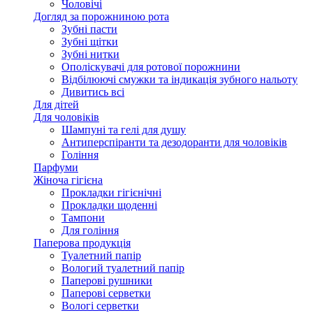
Чоловічі
Догляд за порожниною рота
Зубні пасти
Зубні щітки
Зубні нитки
Ополіскувачі для ротової порожнини
Відбілюючі смужки та індикація зубного нальоту
Дивитись всі
Для дітей
Для чоловіків
Шампуні та гелі для душу
Антиперспіранти та дезодоранти для чоловіків
Гоління
Парфуми
Жіноча гігієна
Прокладки гігієнічні
Прокладки щоденні
Тампони
Для гоління
Паперова продукція
Туалетний папір
Вологий туалетний папір
Паперові рушники
Паперові серветки
Вологі серветки