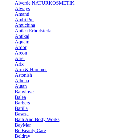
Alverde NATURKOSMETIK
Always
Amanti
Ambi Pur
Amuchina
Antica Erboristeria
Antikal
Aquam
Ardor
Areon
Ariel
Arix
Arm & Hammer
Astonish
Athena
Autan
Babylove
Balea
Barbers
Barilla
Basaza
Bath And Body Works
BayMar
Be Beauty Care
Beldray