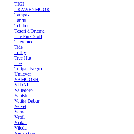
TIGI
TRAWENMOOR
Tampax
Tandil
Tchibo
Tesori d'Oriente
The Pink Stuff
Theramed
Tide
Toffly
Tree Hut
Ttes
Tulipan Negro
Unilever
VAMOOSH
VIDAL
Valledoro
Vanish
Vatika Dabur
Velvet
Vernel
Vetril
Viakal
Vileda
Vivian Gray