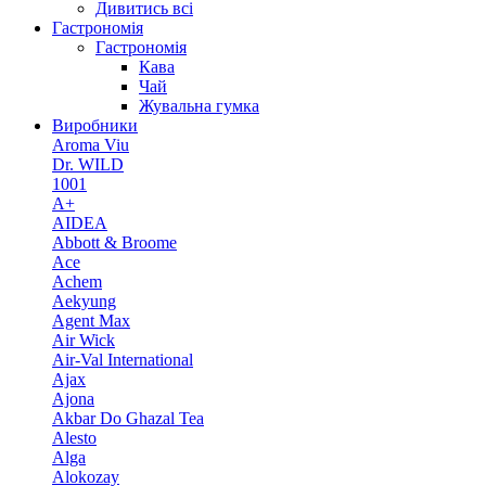
Дивитись всі
Гастрономія
Гастрономія
Кава
Чай
Жувальна гумка
Виробники
Aroma Viu
Dr. WILD
1001
A+
AIDEA
Abbott & Broome
Ace
Achem
Aekyung
Agent Max
Air Wick
Air-Val International
Ajax
Ajona
Akbar Do Ghazal Tea
Alesto
Alga
Alokozay