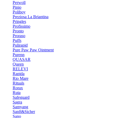
Perwoll
Pinio
Poliboy
Preziosa La Briantina
Pringles
Profissimo
Pronto
Proraso
Puffs
Pulirapid
Pure Paw Paw Ointment
Purenn
QUASAR
Queen
RELEVI
Rapida
Rio Mare
Rituals
Rorax
Ruta
Safeguard
Sagra
Samyang
Sanft&Sicher
Sano