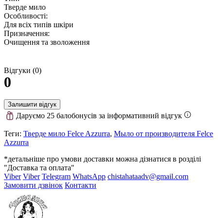
Тверде мило
Особливості:
Для всіх типів шкіри
Призначення:
Очищення та зволоження
Відгуки (0)
0
Залишити відгук
Даруємо 25 балобонусів за інформативний відгук
Теги:
Тверде мило Felce Azzurra
,
Мыло от производителя Felce
Azzurra
*детальніше про умови доставки можна дізнатися в розділі
"Доставка та оплата"
Viber
Viber
Telegram
WhatsApp
chistahataadv@gmail.com
Замовити дзвінок
Контакти