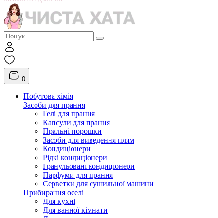
0
Побутова хімія
Засоби для прання
Гелі для прання
Капсули для прання
Пральні порошки
Засоби для виведення плям
Кондиціонери
Рідкі кондиціонери
Гранульовані кондиціонери
Парфуми для прання
Серветки для сушильної машини
Прибирання оселі
Для кухні
Для ванної кімнати