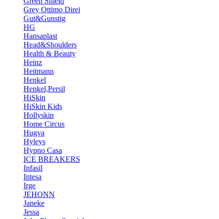
Green Shield
Grey Ottimo Direi
Gut&Gunstig
HG
Hansaplast
Head&Shoulders
Health & Beauty
Heinz
Heitmann
Henkel
Henkel,Persil
HiSkin
HiSkin Kids
Hollyskin
Home Circus
Hugva
Hyleys
Hypno Casa
ICE BREAKERS
Infasil
Intesa
Irge
JEHONN
Janeke
Jessa