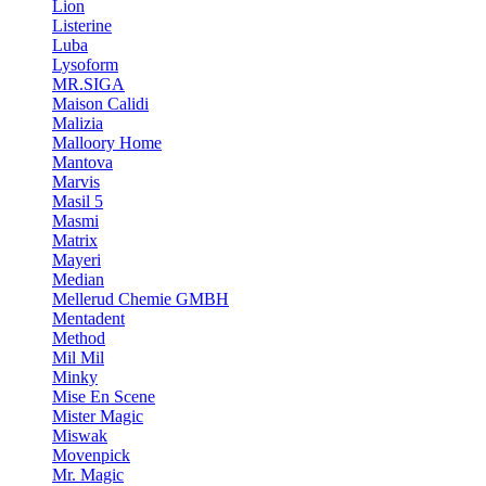
Lion
Listerine
Luba
Lysoform
MR.SIGA
Maison Calidi
Malizia
Malloory Home
Mantova
Marvis
Masil 5
Masmi
Matrix
Mayeri
Median
Mellerud Chemie GMBH
Mentadent
Method
Mil Mil
Minky
Mise En Scene
Mister Magic
Miswak
Movenpick
Mr. Magic