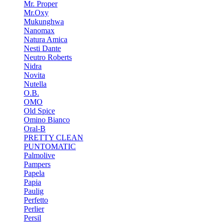
Mr. Proper
Mr.Oxy
Mukunghwa
Nanomax
Natura Amica
Nesti Dante
Neutro Roberts
Nidra
Novita
Nutella
O.B.
OMO
Old Spice
Omino Bianco
Oral-B
PRETTY CLEAN
PUNTOMATIC
Palmolive
Pampers
Papela
Papia
Paulig
Perfetto
Perlier
Persil