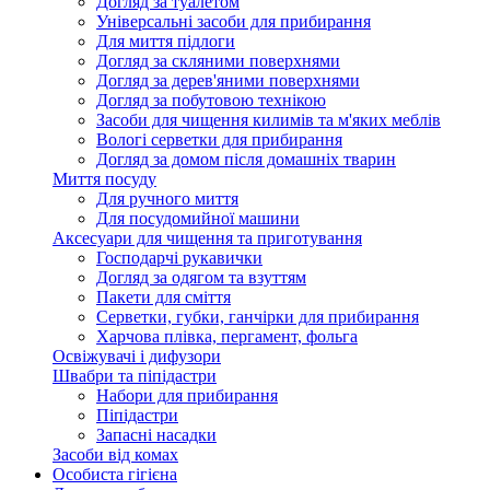
Догляд за туалетом
Універсальні засоби для прибирання
Для миття підлоги
Догляд за скляними поверхнями
Догляд за дерев'яними поверхнями
Догляд за побутовою технікою
Засоби для чищення килимів та м'яких меблів
Вологі серветки для прибирання
Догляд за домом після домашніх тварин
Миття посуду
Для ручного миття
Для посудомийної машини
Аксесуари для чищення та приготування
Господарчі рукавички
Догляд за одягом та взуттям
Пакети для сміття
Серветки, губки, ганчірки для прибирання
Харчова плівка, пергамент, фольга
Освіжувачі і дифузори
Швабри та піпідастри
Набори для прибирання
Піпідастри
Запасні насадки
Засоби від комах
Особиста гігієна