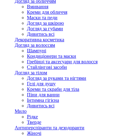
Догляд за обличчям
Вмивання
Креми для обличчя
Маски та педи
Догляд за шкірою
Догляд за губами
Дивитись всі
Декоративна косметика
Догляд за волоссям
Шампуні
Кондиціонери та маски
Гребінці та аксесуари для волосся
Стайлінгові засоби
Догляд за тілом
Догляд за руками та нігтями
Гелі для душу
Креми та скраби для тіла
Піни для ванни
Інтимна гігієна
Дивитись всі
Мило
Рідке
Тверде
Антиперспіранти та дезодоранти
Жіночі