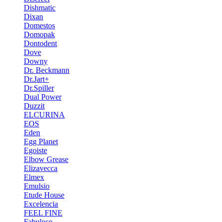
Dishmatic
Dixan
Domestos
Domopak
Dontodent
Dove
Downy
Dr. Beckmann
Dr.Jart+
Dr.Spiller
Dual Power
Duzzit
ELCURINA
EOS
Eden
Egg Planet
Egoiste
Elbow Grease
Elizavecca
Elmex
Emulsio
Etude House
Excelencia
FEEL FINE
Fabuloso