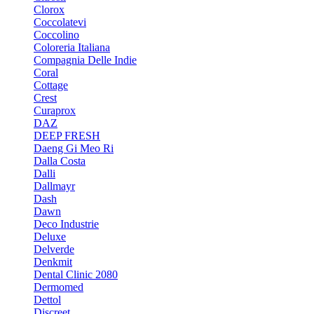
Clorox
Coccolatevi
Coccolino
Coloreria Italiana
Compagnia Delle Indie
Coral
Cottage
Crest
Curaprox
DAZ
DEEP FRESH
Daeng Gi Meo Ri
Dalla Costa
Dalli
Dallmayr
Dash
Dawn
Deco Industrie
Deluxe
Delverde
Denkmit
Dental Clinic 2080
Dermomed
Dettol
Discreet