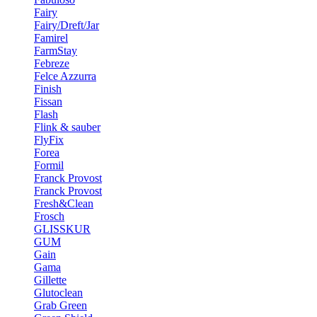
Fairy
Fairy/Dreft/Jar
Famirel
FarmStay
Febreze
Felce Azzurra
Finish
Fissan
Flash
Flink & sauber
FlyFix
Forea
Formil
Franck Provost
Franck Provost
Fresh&Clean
Frosch
GLISSKUR
GUM
Gain
Gama
Gillette
Glutoclean
Grab Green