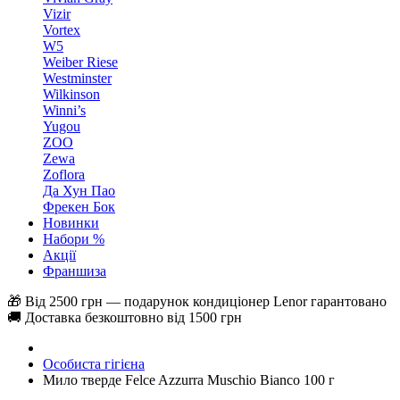
Vizir
Vortex
W5
Weiber Riese
Westminster
Wilkinson
Winni’s
Yugou
ZOO
Zewa
Zoflora
Да Хун Пао
Фрекен Бок
Новинки
Набори %
Акції
Франшиза
🎁 Від 2500 грн — подарунок кондиціонер Lenor гарантовано
🚚 Доставка безкоштовно від 1500 грн
Особиста гігієна
Мило тверде Felce Azzurra Muschio Bianco 100 г