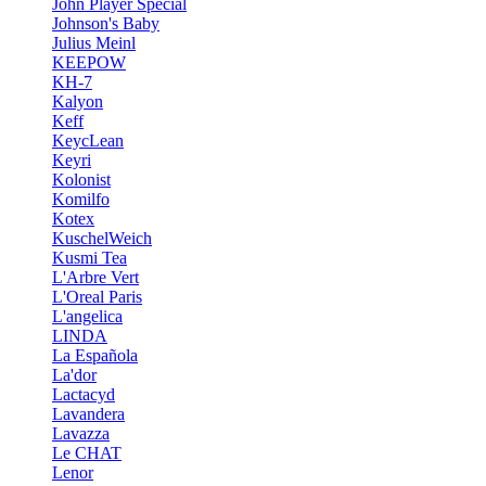
John Player Special
Johnson's Baby
Julius Meinl
KEEPOW
KH-7
Kalyon
Keff
KeycLean
Keyri
Kolonist
Komilfo
Kotex
KuschelWeich
Kusmi Tea
L'Arbre Vert
L'Oreal Paris
L'angelica
LINDA
La Española
La'dor
Lactacyd
Lavandera
Lavazza
Le CHAT
Lenor