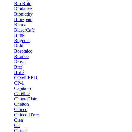
Bin Brite
Biodance
Bionicdry
Biorepair
Blanx
BlaserCafe
Blink
Bogenia
Bold
Borotalco
Bounce
Bravo
Bref
Brillà
COMPEED
CP-1
Capitano
Careline
ChanteСlair
Chelton
Chicco
Chicco D'oro
Cien
Cif
Citrosil