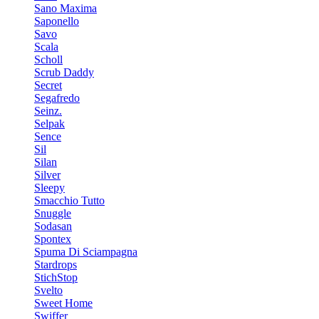
Sano Maxima
Saponello
Savo
Scala
Scholl
Scrub Daddy
Secret
Segafredo
Seinz.
Selpak
Sence
Sil
Silan
Silver
Sleepy
Smacchio Tutto
Snuggle
Sodasan
Spontex
Spuma Di Sciampagna
Stardrops
StichStop
Svelto
Sweet Home
Swiffer