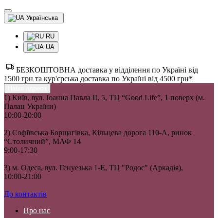
Українська
RU
UA
БЕЗКОШТОВНА доставка у відділення по Україні від
1500 грн та кур'єрська доставка по Україні від 4500 грн*
Наша адреса
1) Київ, вул. Іоанна Павла II, 5, ТЦ “Good Life”, 1 поверх (м.
Палац України)
10:00-20:00
2) Софіївська Борщагівка, Кільцева дорога 110-А, ринок
“Столичний”, МАФ 14
9:00-17:30
3) м. Одеса, вул. Генуезька 1-Е, ТЦ "Родос" (Аркадія),
10:00-21:00
До контактів
Про нас