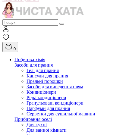
0
Побутова хімія
Засоби для прання
Гелі для прання
Капсули для прання
Пральні порошки
Засоби для виведення плям
Кондиціонери
Рідкі кондиціонери
Гранульовані кондиціонери
Парфуми для прання
Серветки для сушильної машини
Прибирання оселі
Для кухні
Для ванної кімнати