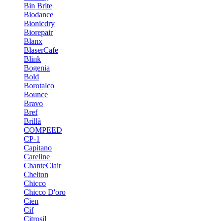
Bin Brite
Biodance
Bionicdry
Biorepair
Blanx
BlaserCafe
Blink
Bogenia
Bold
Borotalco
Bounce
Bravo
Bref
Brillà
COMPEED
CP-1
Capitano
Careline
ChanteСlair
Chelton
Chicco
Chicco D'oro
Cien
Cif
Citrosil