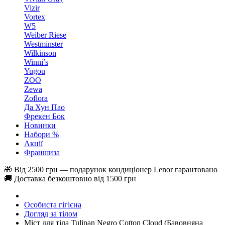
Vizir
Vortex
W5
Weiber Riese
Westminster
Wilkinson
Winni’s
Yugou
ZOO
Zewa
Zoflora
Да Хун Пао
Фрекен Бок
Новинки
Набори %
Акції
Франшиза
🎁 Від 2500 грн — подарунок кондиціонер Lenor гарантовано
🚚 Доставка безкоштовно від 1500 грн
Особиста гігієна
Догляд за тілом
Міст для тіла Tulipan Negro Cotton Cloud (Бавовняна