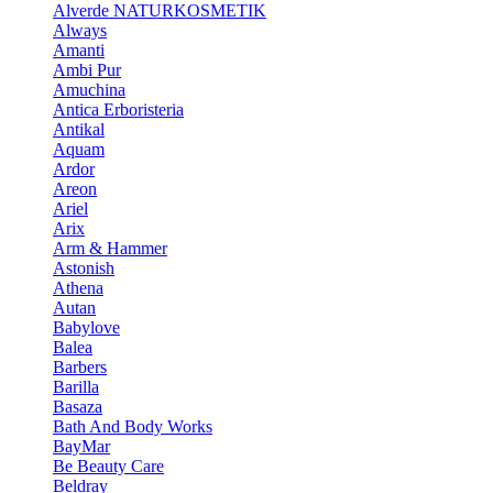
Alverde NATURKOSMETIK
Always
Amanti
Ambi Pur
Amuchina
Antica Erboristeria
Antikal
Aquam
Ardor
Areon
Ariel
Arix
Arm & Hammer
Astonish
Athena
Autan
Babylove
Balea
Barbers
Barilla
Basaza
Bath And Body Works
BayMar
Be Beauty Care
Beldray