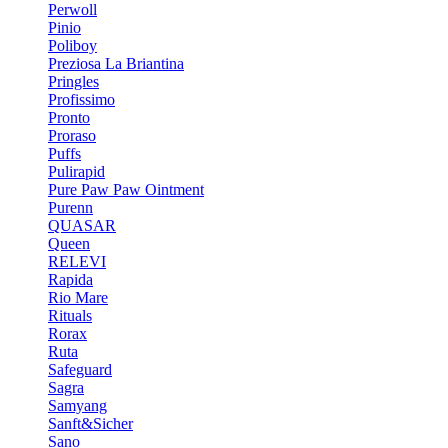
Perwoll
Pinio
Poliboy
Preziosa La Briantina
Pringles
Profissimo
Pronto
Proraso
Puffs
Pulirapid
Pure Paw Paw Ointment
Purenn
QUASAR
Queen
RELEVI
Rapida
Rio Mare
Rituals
Rorax
Ruta
Safeguard
Sagra
Samyang
Sanft&Sicher
Sano