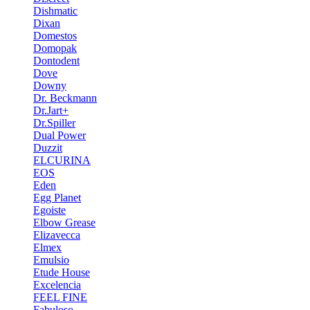
Dishmatic
Dixan
Domestos
Domopak
Dontodent
Dove
Downy
Dr. Beckmann
Dr.Jart+
Dr.Spiller
Dual Power
Duzzit
ELCURINA
EOS
Eden
Egg Planet
Egoiste
Elbow Grease
Elizavecca
Elmex
Emulsio
Etude House
Excelencia
FEEL FINE
Fabuloso