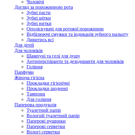
Чоловічі
Догляд за порожниною рота
Зубні пасти
Зубні щітки
Зубні нитки
Ополіскувачі для ротової порожнини
Відбілюючі смужки та індикація зубного нальоту
Дивитись всі
Для дітей
Для чоловіків
Шампуні та гелі для душу
Антиперспіранти та дезодоранти для чоловіків
Гоління
Парфуми
Жіноча гігієна
Прокладки гігієнічні
Прокладки щоденні
Тампони
Для гоління
Паперова продукція
Туалетний папір
Вологий туалетний папір
Паперові рушники
Паперові серветки
Вологі серветки