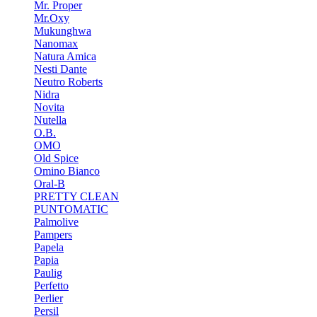
Mr. Proper
Mr.Oxy
Mukunghwa
Nanomax
Natura Amica
Nesti Dante
Neutro Roberts
Nidra
Novita
Nutella
O.B.
OMO
Old Spice
Omino Bianco
Oral-B
PRETTY CLEAN
PUNTOMATIC
Palmolive
Pampers
Papela
Papia
Paulig
Perfetto
Perlier
Persil