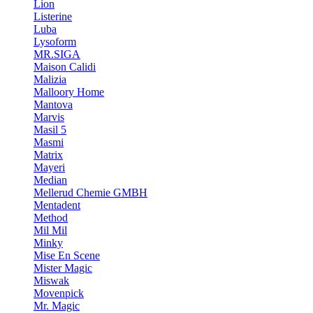
Lion
Listerine
Luba
Lysoform
MR.SIGA
Maison Calidi
Malizia
Malloory Home
Mantova
Marvis
Masil 5
Masmi
Matrix
Mayeri
Median
Mellerud Chemie GMBH
Mentadent
Method
Mil Mil
Minky
Mise En Scene
Mister Magic
Miswak
Movenpick
Mr. Magic