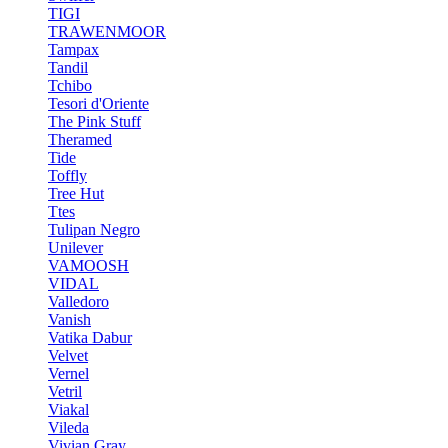
TIGI
TRAWENMOOR
Tampax
Tandil
Tchibo
Tesori d'Oriente
The Pink Stuff
Theramed
Tide
Toffly
Tree Hut
Ttes
Tulipan Negro
Unilever
VAMOOSH
VIDAL
Valledoro
Vanish
Vatika Dabur
Velvet
Vernel
Vetril
Viakal
Vileda
Vivian Gray