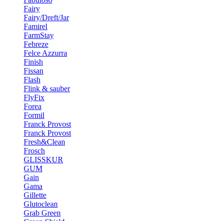
Fairy
Fairy/Dreft/Jar
Famirel
FarmStay
Febreze
Felce Azzurra
Finish
Fissan
Flash
Flink & sauber
FlyFix
Forea
Formil
Franck Provost
Franck Provost
Fresh&Clean
Frosch
GLISSKUR
GUM
Gain
Gama
Gillette
Glutoclean
Grab Green