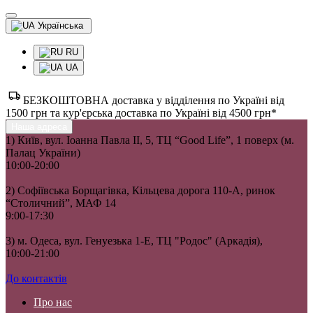
Українська
RU
UA
БЕЗКОШТОВНА доставка у відділення по Україні від
1500 грн та кур'єрська доставка по Україні від 4500 грн*
Наша адреса
1) Київ, вул. Іоанна Павла II, 5, ТЦ “Good Life”, 1 поверх (м.
Палац України)
10:00-20:00
2) Софіївська Борщагівка, Кільцева дорога 110-А, ринок
“Столичний”, МАФ 14
9:00-17:30
3) м. Одеса, вул. Генуезька 1-Е, ТЦ "Родос" (Аркадія),
10:00-21:00
До контактів
Про нас