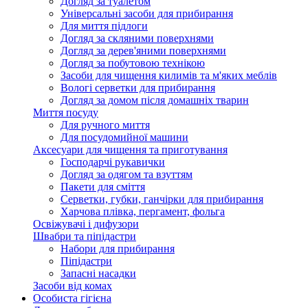
Догляд за туалетом
Універсальні засоби для прибирання
Для миття підлоги
Догляд за скляними поверхнями
Догляд за дерев'яними поверхнями
Догляд за побутовою технікою
Засоби для чищення килимів та м'яких меблів
Вологі серветки для прибирання
Догляд за домом після домашніх тварин
Миття посуду
Для ручного миття
Для посудомийної машини
Аксесуари для чищення та приготування
Господарчі рукавички
Догляд за одягом та взуттям
Пакети для сміття
Серветки, губки, ганчірки для прибирання
Харчова плівка, пергамент, фольга
Освіжувачі і дифузори
Швабри та піпідастри
Набори для прибирання
Піпідастри
Запасні насадки
Засоби від комах
Особиста гігієна