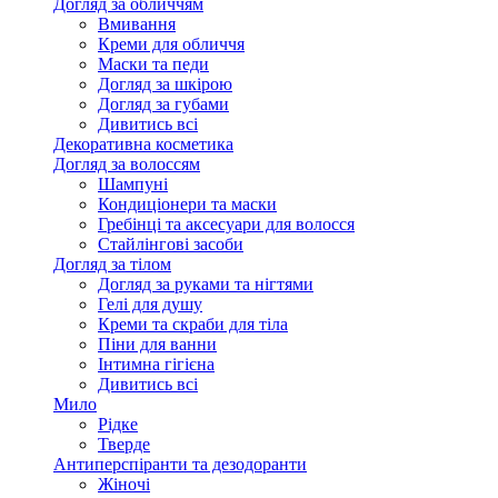
Догляд за обличчям
Вмивання
Креми для обличчя
Маски та педи
Догляд за шкірою
Догляд за губами
Дивитись всі
Декоративна косметика
Догляд за волоссям
Шампуні
Кондиціонери та маски
Гребінці та аксесуари для волосся
Стайлінгові засоби
Догляд за тілом
Догляд за руками та нігтями
Гелі для душу
Креми та скраби для тіла
Піни для ванни
Інтимна гігієна
Дивитись всі
Мило
Рідке
Тверде
Антиперспіранти та дезодоранти
Жіночі