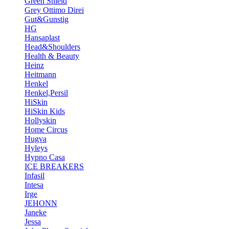
Green Shield
Grey Ottimo Direi
Gut&Gunstig
HG
Hansaplast
Head&Shoulders
Health & Beauty
Heinz
Heitmann
Henkel
Henkel,Persil
HiSkin
HiSkin Kids
Hollyskin
Home Circus
Hugva
Hyleys
Hypno Casa
ICE BREAKERS
Infasil
Intesa
Irge
JEHONN
Janeke
Jessa