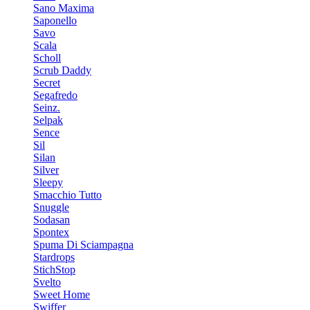
Sano Maxima
Saponello
Savo
Scala
Scholl
Scrub Daddy
Secret
Segafredo
Seinz.
Selpak
Sence
Sil
Silan
Silver
Sleepy
Smacchio Tutto
Snuggle
Sodasan
Spontex
Spuma Di Sciampagna
Stardrops
StichStop
Svelto
Sweet Home
Swiffer