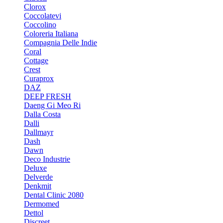
Clorox
Coccolatevi
Coccolino
Coloreria Italiana
Compagnia Delle Indie
Coral
Cottage
Crest
Curaprox
DAZ
DEEP FRESH
Daeng Gi Meo Ri
Dalla Costa
Dalli
Dallmayr
Dash
Dawn
Deco Industrie
Deluxe
Delverde
Denkmit
Dental Clinic 2080
Dermomed
Dettol
Discreet