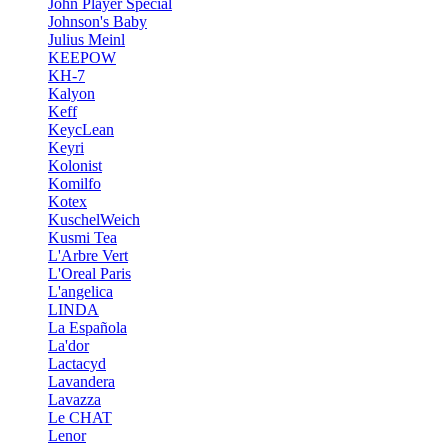
John Player Special
Johnson's Baby
Julius Meinl
KEEPOW
KH-7
Kalyon
Keff
KeycLean
Keyri
Kolonist
Komilfo
Kotex
KuschelWeich
Kusmi Tea
L'Arbre Vert
L'Oreal Paris
L'angelica
LINDA
La Española
La'dor
Lactacyd
Lavandera
Lavazza
Le CHAT
Lenor