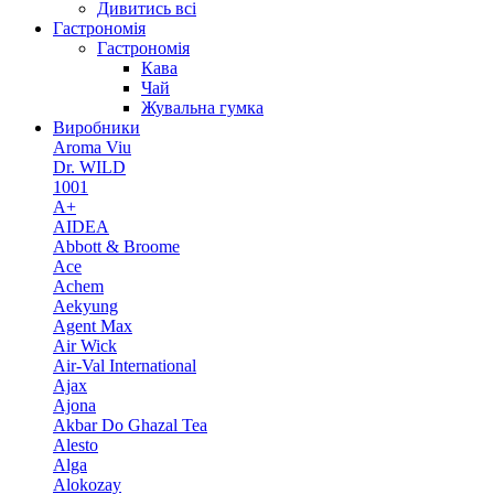
Дивитись всі
Гастрономія
Гастрономія
Кава
Чай
Жувальна гумка
Виробники
Aroma Viu
Dr. WILD
1001
A+
AIDEA
Abbott & Broome
Ace
Achem
Aekyung
Agent Max
Air Wick
Air-Val International
Ajax
Ajona
Akbar Do Ghazal Tea
Alesto
Alga
Alokozay