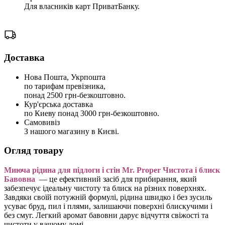
Для власників карт ПриватБанку.
Доставка
Нова Пошта, Укрпошта
по тарифам превізника,
понад 2500 грн-безкоштовно.
Кур'єрська доставка
по Киеву понад 3000 грн-безкоштовно.
Самовивіз
З нашого магазину в Києві.
Огляд товару
Миюча рідина для підлоги і стін Mr. Proper Чистота і блиск
Бавовна
— це ефективний засіб для прибирання, який
забезпечує ідеальну чистоту та блиск на різних поверхнях.
Завдяки своїй потужній формулі, рідина швидко і без зусиль
усуває бруд, пил і плями, залишаючи поверхні блискучими і
без смуг. Легкий аромат бавовни дарує відчуття свіжості та
чистоти у вашому домі.