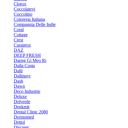
Clorox
Coccolatevi
Coccolino
Coloreria Italiana
Compagnia Delle Indie
Coral
Cottage
Crest
Curaprox
DAZ
DEEP FRESH
Daeng Gi Meo Ri
Dalla Costa
Dalli
Dallmayr
Dash
Dawn
Deco Industrie
Deluxe
Delverde
Denkmit
Dental Clinic 2080
Dermomed
Dettol
Discreet