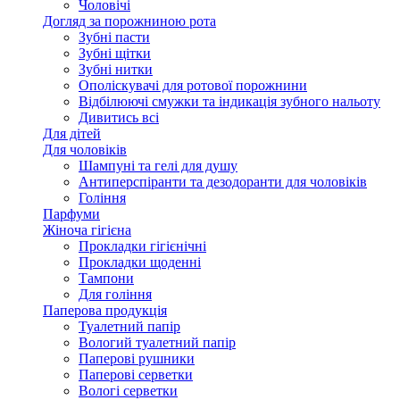
Чоловічі
Догляд за порожниною рота
Зубні пасти
Зубні щітки
Зубні нитки
Ополіскувачі для ротової порожнини
Відбілюючі смужки та індикація зубного нальоту
Дивитись всі
Для дітей
Для чоловіків
Шампуні та гелі для душу
Антиперспіранти та дезодоранти для чоловіків
Гоління
Парфуми
Жіноча гігієна
Прокладки гігієнічні
Прокладки щоденні
Тампони
Для гоління
Паперова продукція
Туалетний папір
Вологий туалетний папір
Паперові рушники
Паперові серветки
Вологі серветки