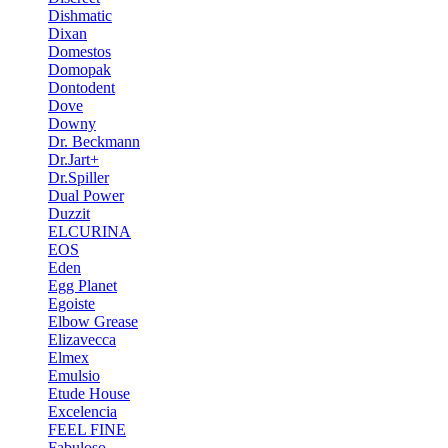
Dishmatic
Dixan
Domestos
Domopak
Dontodent
Dove
Downy
Dr. Beckmann
Dr.Jart+
Dr.Spiller
Dual Power
Duzzit
ELCURINA
EOS
Eden
Egg Planet
Egoiste
Elbow Grease
Elizavecca
Elmex
Emulsio
Etude House
Excelencia
FEEL FINE
Fabuloso