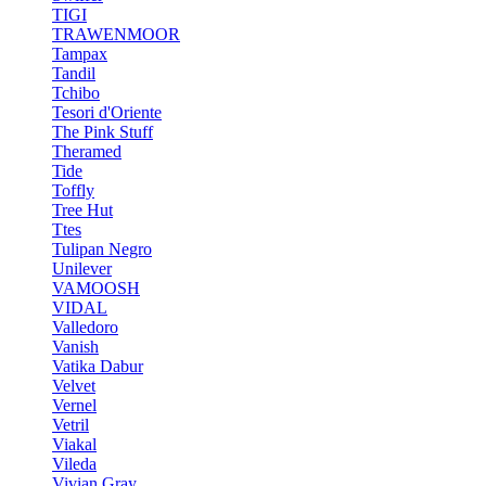
TIGI
TRAWENMOOR
Tampax
Tandil
Tchibo
Tesori d'Oriente
The Pink Stuff
Theramed
Tide
Toffly
Tree Hut
Ttes
Tulipan Negro
Unilever
VAMOOSH
VIDAL
Valledoro
Vanish
Vatika Dabur
Velvet
Vernel
Vetril
Viakal
Vileda
Vivian Gray