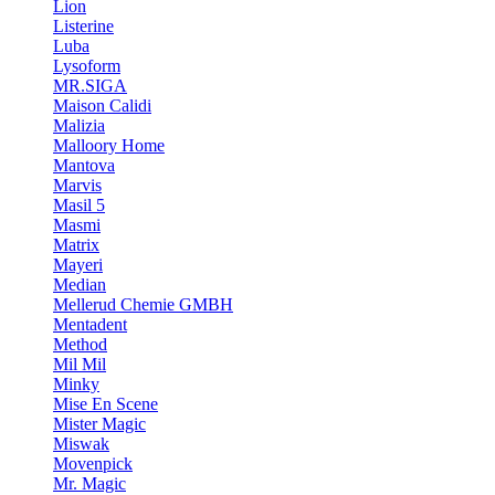
Lion
Listerine
Luba
Lysoform
MR.SIGA
Maison Calidi
Malizia
Malloory Home
Mantova
Marvis
Masil 5
Masmi
Matrix
Mayeri
Median
Mellerud Chemie GMBH
Mentadent
Method
Mil Mil
Minky
Mise En Scene
Mister Magic
Miswak
Movenpick
Mr. Magic