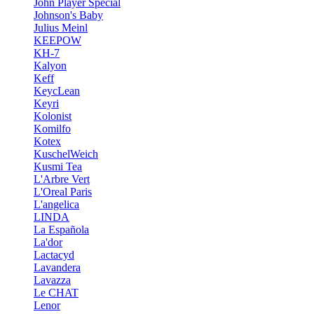
John Player Special
Johnson's Baby
Julius Meinl
KEEPOW
KH-7
Kalyon
Keff
KeycLean
Keyri
Kolonist
Komilfo
Kotex
KuschelWeich
Kusmi Tea
L'Arbre Vert
L'Oreal Paris
L'angelica
LINDA
La Española
La'dor
Lactacyd
Lavandera
Lavazza
Le CHAT
Lenor