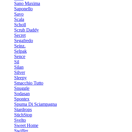
Sano Maxima
Saponello
Savo
Scala
Scholl
Scrub Daddy
Secret
Segafredo
Seinz.
Selpak
Sence
Sil
Silan
Silver
Sleepy
Smacchio Tutto
Snuggle
Sodasan
Spontex
Spuma Di Sciampagna
Stardrops
StichStop
Svelto
Sweet Home
Swiffer