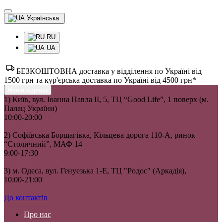
Українська
RU
UA
БЕЗКОШТОВНА доставка у відділення по Україні від
1500 грн та кур'єрська доставка по Україні від 4500 грн*
Наша адреса
1) Київ, вул. Іоанна Павла II, 5, ТЦ “Good Life”, 1 поверх (м.
Палац України)
10:00-20:00
2) Софіївська Борщагівка, Кільцева дорога 110-А, ринок
“Столичний”, МАФ 14
9:00-17:30
3) м. Одеса, вул. Генуезька 1-Е, ТЦ "Родос" (Аркадія),
10:00-21:00
До контактів
Про нас