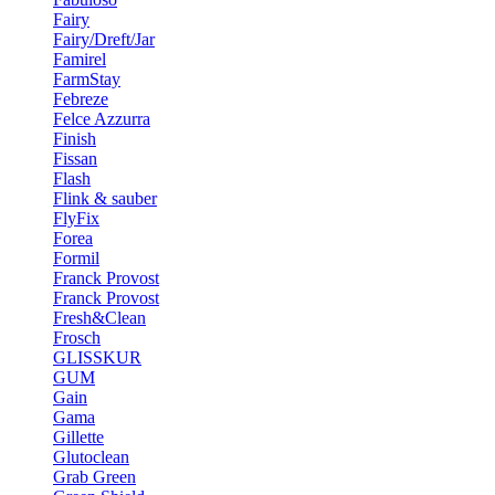
Fairy
Fairy/Dreft/Jar
Famirel
FarmStay
Febreze
Felce Azzurra
Finish
Fissan
Flash
Flink & sauber
FlyFix
Forea
Formil
Franck Provost
Franck Provost
Fresh&Clean
Frosch
GLISSKUR
GUM
Gain
Gama
Gillette
Glutoclean
Grab Green