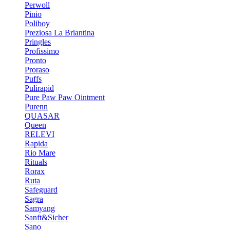
Perwoll
Pinio
Poliboy
Preziosa La Briantina
Pringles
Profissimo
Pronto
Proraso
Puffs
Pulirapid
Pure Paw Paw Ointment
Purenn
QUASAR
Queen
RELEVI
Rapida
Rio Mare
Rituals
Rorax
Ruta
Safeguard
Sagra
Samyang
Sanft&Sicher
Sano