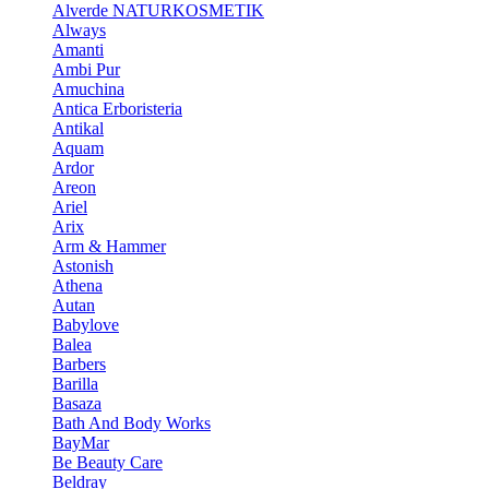
Alverde NATURKOSMETIK
Always
Amanti
Ambi Pur
Amuchina
Antica Erboristeria
Antikal
Aquam
Ardor
Areon
Ariel
Arix
Arm & Hammer
Astonish
Athena
Autan
Babylove
Balea
Barbers
Barilla
Basaza
Bath And Body Works
BayMar
Be Beauty Care
Beldray