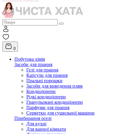
0
Побутова хімія
Засоби для прання
Гелі для прання
Капсули для прання
Пральні порошки
Засоби для виведення плям
Кондиціонери
Рідкі кондиціонери
Гранульовані кондиціонери
Парфуми для прання
Серветки для сушильної машини
Прибирання оселі
Для кухні
Для ванної кімнати