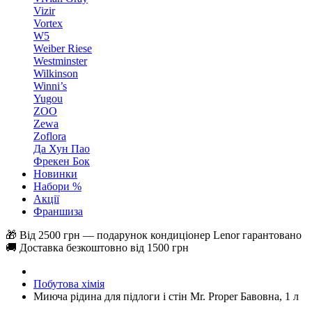
Vizir
Vortex
W5
Weiber Riese
Westminster
Wilkinson
Winni’s
Yugou
ZOO
Zewa
Zoflora
Да Хун Пао
Фрекен Бок
Новинки
Набори %
Акції
Франшиза
🎁 Від 2500 грн — подарунок кондиціонер Lenor гарантовано
🚚 Доставка безкоштовно від 1500 грн
Побутова хімія
Миюча рідина для підлоги і стін Mr. Proper Бавовна, 1 л