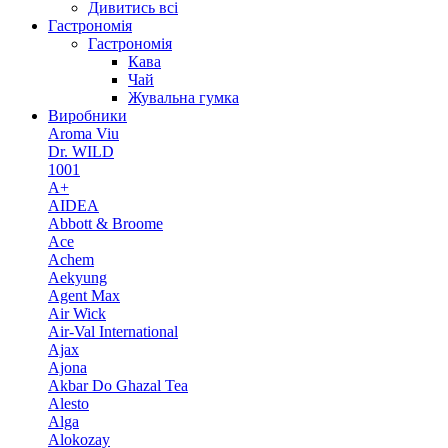
Дивитись всі
Гастрономія
Гастрономія
Кава
Чай
Жувальна гумка
Виробники
Aroma Viu
Dr. WILD
1001
A+
AIDEA
Abbott & Broome
Ace
Achem
Aekyung
Agent Max
Air Wick
Air-Val International
Ajax
Ajona
Akbar Do Ghazal Tea
Alesto
Alga
Alokozay