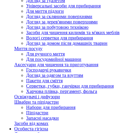
Догляд за туалетом
Універсальні засоби для прибирання
Для миття підлоги
Догляд за скляними поверхнями
Догляд за дерев'яними поверхнями
Догляд за побутовою технікою
Засоби для чищення килимів та м'яких меблів
Вологі серветки для прибирання
Догляд за домом після домашніх тварин
Миття посуду
Для ручного миття
Для посудомийної машини
Аксесуари для чищення та приготування
Господарчі рукавички
Догляд за одягом та взуттям
Пакети для сміття
Серветки, губки, ганчірки для прибирання
Харчова плівка, пергамент, фольга
Освіжувачі і дифузори
Швабри та піпідастри
Набори для прибирання
Піпідастри
Запасні насадки
Засоби від комах
Особиста гігієна