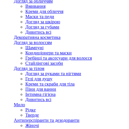
Догляд за обличчям
Вмивання
Креми для обличчя
Маски та педи
Догляд за шкірою
Догляд за губами
Дивитись всі
Декоративна косметика
Догляд за волоссям
Шампуні
Кондиціонери та маски
Гребінці та аксесуари для волосся
Стайлінгові засоби
Догляд за тілом
Догляд за руками та нігтями
Гелі для душу
Креми та скраби для тіла
Піни для ванни
Інтимна гігієна
Дивитись всі
Мило
Рідке
Тверде
Антиперспіранти та дезодоранти
Жіночі