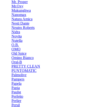
Mr. Proper
Mr.Oxy
Mukunghwa
Nanomax
Natura Amica
Nesti Dante
Neutro Roberts
Nidra
Novita
Nutella
O.B.
OMO
Old Spice
Omino Bianco
Oral-B
PRETTY CLEAN
PUNTOMATIC
Palmolive
Pampers
Papela
Papia
Paulig
Perfetto
Perlier
Persil