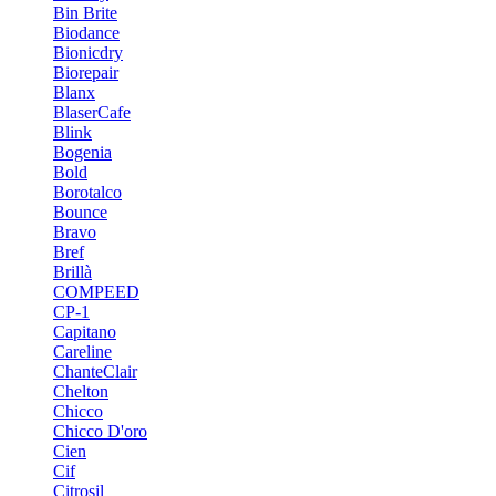
Bin Brite
Biodance
Bionicdry
Biorepair
Blanx
BlaserCafe
Blink
Bogenia
Bold
Borotalco
Bounce
Bravo
Bref
Brillà
COMPEED
CP-1
Capitano
Careline
ChanteСlair
Chelton
Chicco
Chicco D'oro
Cien
Cif
Citrosil