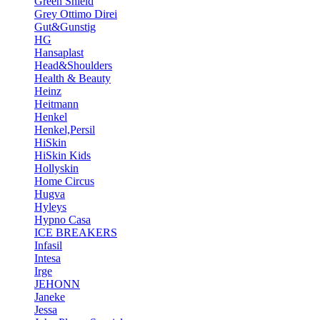
Green Shield
Grey Ottimo Direi
Gut&Gunstig
HG
Hansaplast
Head&Shoulders
Health & Beauty
Heinz
Heitmann
Henkel
Henkel,Persil
HiSkin
HiSkin Kids
Hollyskin
Home Circus
Hugva
Hyleys
Hypno Casa
ICE BREAKERS
Infasil
Intesa
Irge
JEHONN
Janeke
Jessa