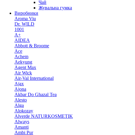
Чай
Жувальна гумка
Виробники
Aroma Viu
Dr. WILD
1001
A+
AIDEA
Abbott & Broome
Ace
Achem
Aekyung
Agent Max
Air Wick
Air-Val International
Ajax
Ajona
Akbar Do Ghazal Tea
Alesto
Alga
Alokozay
Alverde NATURKOSMETIK
Always
Amanti
Ambi Pur