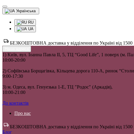
Українська
RU
UA
БЕЗКОШТОВНА доставка у відділення по Україні від 1500 гр
Наша адреса
1) Київ, вул. Іоанна Павла II, 5, ТЦ “Good Life”, 1 поверх (м. П
10:00-20:00
2) Софіївська Борщагівка, Кільцева дорога 110-А, ринок “Сто
9:00-17:30
3) м. Одеса, вул. Генуезька 1-Е, ТЦ "Родос" (Аркадія),
10:00-21:00
До контактів
Про нас
БЕЗКОШТОВНА доставка у відділення по Україні від 1500 гр
Блог