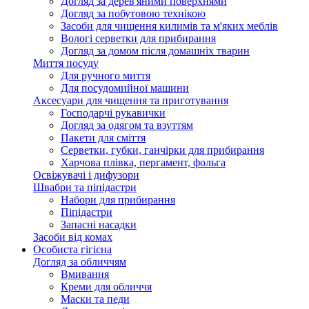
Догляд за дерев'яними поверхнями
Догляд за побутовою технікою
Засоби для чищення килимів та м'яких меблів
Вологі серветки для прибирання
Догляд за домом після домашніх тварин
Миття посуду
Для ручного миття
Для посудомийної машини
Аксесуари для чищення та приготування
Господарчі рукавички
Догляд за одягом та взуттям
Пакети для сміття
Серветки, губки, ганчірки для прибирання
Харчова плівка, пергамент, фольга
Освіжувачі і дифузори
Швабри та піпідастри
Набори для прибирання
Піпідастри
Запасні насадки
Засоби від комах
Особиста гігієна
Догляд за обличчям
Вмивання
Креми для обличчя
Маски та педи