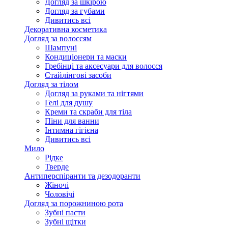
Догляд за шкірою
Догляд за губами
Дивитись всі
Декоративна косметика
Догляд за волоссям
Шампуні
Кондиціонери та маски
Гребінці та аксесуари для волосся
Стайлінгові засоби
Догляд за тілом
Догляд за руками та нігтями
Гелі для душу
Креми та скраби для тіла
Піни для ванни
Інтимна гігієна
Дивитись всі
Мило
Рідке
Тверде
Антиперспіранти та дезодоранти
Жіночі
Чоловічі
Догляд за порожниною рота
Зубні пасти
Зубні щітки