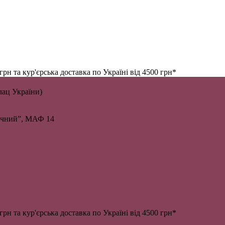
н та кур'єрська доставка по Україні від 4500 грн*
алац України)
личний”, МАФ 14
н та кур'єрська доставка по Україні від 4500 грн*