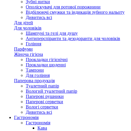
Зубні нитки
Ополіскувачі для ротової порожнини
Відбілюючі смужки та індикація зубного нальоту
Дивитись всі
Для дітей
Для чоловіків
Шампуні та гелі для душу
Антиперспіранти та дезодоранти для чоловіків
Гоління
Парфуми
Жіноча гігієна
Прокладки гігієнічні
Прокладки щоденні
Тампони
Для гоління
Паперова продукція
Туалетний папір
Вологий туалетний папір
Паперові рушники
Паперові серветки
Вологі серветки
Дивитись всі
Гастрономія
Гастрономія
Кава