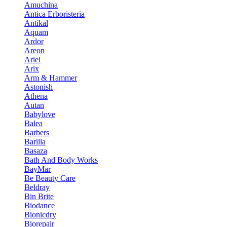
Amuchina
Antica Erboristeria
Antikal
Aquam
Ardor
Areon
Ariel
Arix
Arm & Hammer
Astonish
Athena
Autan
Babylove
Balea
Barbers
Barilla
Basaza
Bath And Body Works
BayMar
Be Beauty Care
Beldray
Bin Brite
Biodance
Bionicdry
Biorepair