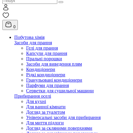
0
Побутова хімія
Засоби для прання
Гелі для прання
Капсули для прання
Пральні порошки
Засоби для виведення плям
Кондиціонери
Рідкі кондиціонери
Гранульовані кондиціонери
Парфуми для прання
Серветки для сушильної машини
Прибирання оселі
Для кухні
Для ванної кімнати
Догляд за туалетом
Універсальні засоби для прибирання
Для миття підлоги
Догляд за скляними поверхнями