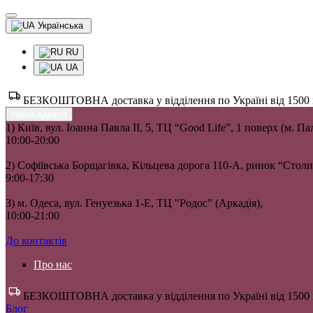
Українська
RU
UA
БЕЗКОШТОВНА доставка у відділення по Україні від 1500 гр
Наша адреса
1) Київ, вул. Іоанна Павла II, 5, ТЦ “Good Life”, 1 поверх (м. П
10:00-20:00
2) Софіївська Борщагівка, Кільцева дорога 110-А, ринок “Сто
9:00-17:30
3) м. Одеса, вул. Генуезька 1-Е, ТЦ "Родос" (Аркадія),
10:00-21:00
До контактів
Про нас
БЕЗКОШТОВНА доставка у відділення по Україні від 1500 гр
Блог