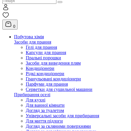
0
Побутова хімія
Засоби для прання
Гелі для прання
Капсули для прання
Пральні порошки
Засоби для виведення плям
Кондиціонери
Рідкі кондиціонери
Гранульовані кондиціонери
Парфуми для прання
Серветки для сушильної машини
Прибирання оселі
Для кухні
Для ванної кімнати
Догляд за туалетом
Універсальні засоби для прибирання
Для миття підлоги
Догляд за скляними поверхнями