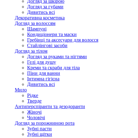
Догляд за шкірою
Догляд за губами
Дивитись всі
Декоративна косметика
Догляд за волоссям
Шампуні
Кондиціонери та маски
Гребінці та аксесуари для волосся
Стайлінгові засоби
Догляд за тілом
Догляд за руками та нігтями
Гелі для душу
Креми та скраби для тіла
Піни для ванни
Інтимна гігієна
Дивитись всі
Мило
Рідке
Тверде
Антиперспіранти та дезодоранти
Жіночі
Чоловічі
Догляд за порожниною рота
Зубні пасти
Зубні щітки