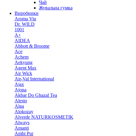
Чай
Жувальна гумка
Виробники
Aroma Viu
Dr. WILD
1001
A+
AIDEA
Abbott & Broome
Ace
Achem
Aekyung
Agent Max
Air Wick
Air-Val International
Ajax
Ajona
Akbar Do Ghazal Tea
Alesto
Alga
Alokozay
Alverde NATURKOSMETIK
Always
Amanti
Ambi Pur