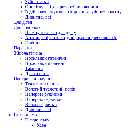
Зубні нитки
Ополіскувачі для ротової порожнини
Відбілюючі смужки та індикація зубного нальоту
Дивитись всі
Для дітей
Для чоловіків
Шампуні та гелі для душу
Антиперспіранти та дезодоранти для чоловіків
Гоління
Парфуми
Жіноча гігієна
Прокладки гігієнічні
Прокладки щоденні
Тампони
Для гоління
Паперова продукція
Туалетний папір
Вологий туалетний папір
Паперові рушники
Паперові серветки
Вологі серветки
Дивитись всі
Гастрономія
Гастрономія
Кава