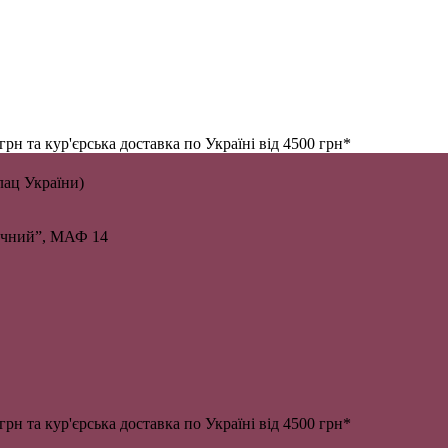
н та кур'єрська доставка по Україні від 4500 грн*
алац України)
личний”, МАФ 14
н та кур'єрська доставка по Україні від 4500 грн*