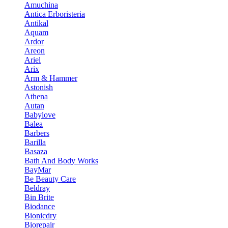
Amuchina
Antica Erboristeria
Antikal
Aquam
Ardor
Areon
Ariel
Arix
Arm & Hammer
Astonish
Athena
Autan
Babylove
Balea
Barbers
Barilla
Basaza
Bath And Body Works
BayMar
Be Beauty Care
Beldray
Bin Brite
Biodance
Bionicdry
Biorepair