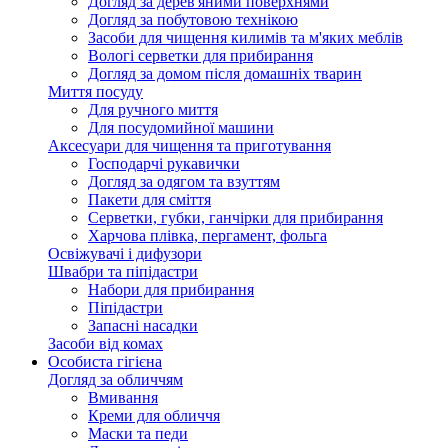
Догляд за дерев'яними поверхнями
Догляд за побутовою технікою
Засоби для чищення килимів та м'яких меблів
Вологі серветки для прибирання
Догляд за домом після домашніх тварин
Миття посуду
Для ручного миття
Для посудомийної машини
Аксесуари для чищення та приготування
Господарчі рукавички
Догляд за одягом та взуттям
Пакети для сміття
Серветки, губки, ганчірки для прибирання
Харчова плівка, пергамент, фольга
Освіжувачі і дифузори
Швабри та піпідастри
Набори для прибирання
Піпідастри
Запасні насадки
Засоби від комах
Особиста гігієна
Догляд за обличчям
Вмивання
Креми для обличчя
Маски та педи