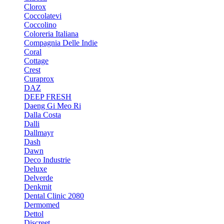
Clorox
Coccolatevi
Coccolino
Coloreria Italiana
Compagnia Delle Indie
Coral
Cottage
Crest
Curaprox
DAZ
DEEP FRESH
Daeng Gi Meo Ri
Dalla Costa
Dalli
Dallmayr
Dash
Dawn
Deco Industrie
Deluxe
Delverde
Denkmit
Dental Clinic 2080
Dermomed
Dettol
Discreet