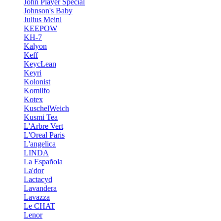
John Player Special
Johnson's Baby
Julius Meinl
KEEPOW
KH-7
Kalyon
Keff
KeycLean
Keyri
Kolonist
Komilfo
Kotex
KuschelWeich
Kusmi Tea
L'Arbre Vert
L'Oreal Paris
L'angelica
LINDA
La Española
La'dor
Lactacyd
Lavandera
Lavazza
Le CHAT
Lenor