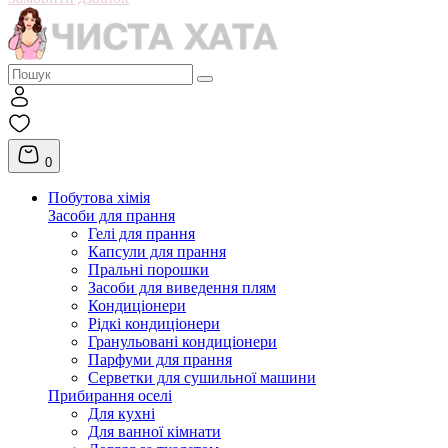
0
Побутова хімія
Засоби для прання
Гелі для прання
Капсули для прання
Пральні порошки
Засоби для виведення плям
Кондиціонери
Рідкі кондиціонери
Гранульовані кондиціонери
Парфуми для прання
Серветки для сушильної машини
Прибирання оселі
Для кухні
Для ванної кімнати