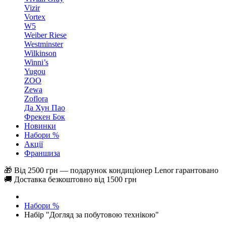
Vizir
Vortex
W5
Weiber Riese
Westminster
Wilkinson
Winni’s
Yugou
ZOO
Zewa
Zoflora
Да Хун Пао
Фрекен Бок
Новинки
Набори %
Акції
Франшиза
🎁 Від 2500 грн — подарунок кондиціонер Lenor гарантовано
🚚 Доставка безкоштовно від 1500 грн
Набори %
Набір "Догляд за побутовою технікою"