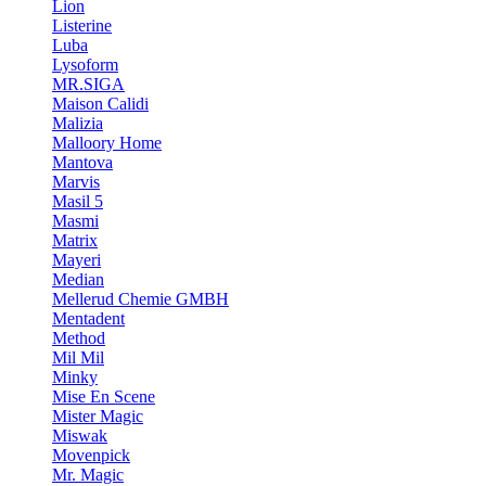
Lion
Listerine
Luba
Lysoform
MR.SIGA
Maison Calidi
Malizia
Malloory Home
Mantova
Marvis
Masil 5
Masmi
Matrix
Mayeri
Median
Mellerud Chemie GMBH
Mentadent
Method
Mil Mil
Minky
Mise En Scene
Mister Magic
Miswak
Movenpick
Mr. Magic