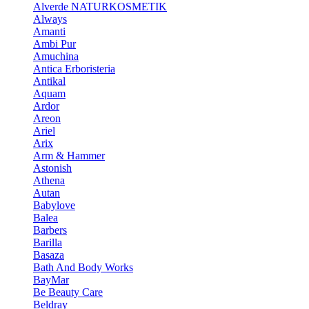
Alverde NATURKOSMETIK
Always
Amanti
Ambi Pur
Amuchina
Antica Erboristeria
Antikal
Aquam
Ardor
Areon
Ariel
Arix
Arm & Hammer
Astonish
Athena
Autan
Babylove
Balea
Barbers
Barilla
Basaza
Bath And Body Works
BayMar
Be Beauty Care
Beldray