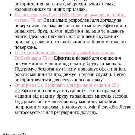
використання на плитах, мікрохвильових печах,
холодильниках та інших приладах.
Вологі серветки Green Shield для нержавіючої сталі та
металу, 70 шт
Спеціально розроблені для догляду за
поверхнями з нержавіючої сталі та металу. Ефективно
видаляють бруд, плями, відбитки пальців та надають
блиск. Ідеально підходять для очищення кухонних
приладів, раковин, холодильників та інших металевих
поверхонь.
Гігієнічний очищувач для посудомийних машин
Dr.Beckmann 75 гр
Ефективний засіб для очищення
посудомийної машини від накипу, бруду та запахів.
Підтримує бездоганну гігієну, покращує ефективність
роботи машини та продовжує її термін служби. Легко
використовується для регулярного догляду.
Очищувач Dr. Beckmann для пральної машини 250
мл
Ефективно очищує внутрішні частини пральної
машини від накипу, бруду та залишків миючих засобів.
Підтримує оптимальну роботу машини, запобігає
неприємним запахам і подовжує термін її служби. Легко
застосовується для регулярного догляду.
Відгуки (0)