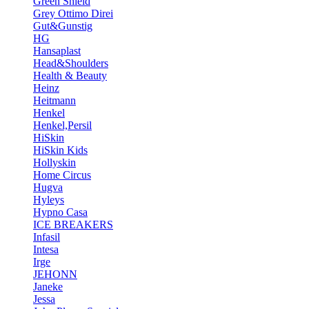
Green Shield
Grey Ottimo Direi
Gut&Gunstig
HG
Hansaplast
Head&Shoulders
Health & Beauty
Heinz
Heitmann
Henkel
Henkel,Persil
HiSkin
HiSkin Kids
Hollyskin
Home Circus
Hugva
Hyleys
Hypno Casa
ICE BREAKERS
Infasil
Intesa
Irge
JEHONN
Janeke
Jessa