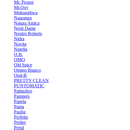
Mr. Proper
Mr.Oxy
Mukunghwa
Nanomax
Natura Amica
Nesti Dante
Neutro Roberts
Nidra
Novita
Nutella
O.B.
OMO
Old Spice
Omino Bianco
Oral-B
PRETTY CLEAN
PUNTOMATIC
Palmolive
Pampers
Papela
Papia
Paulig
Perfetto
Perlier
Persil