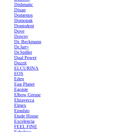
Dishmatic
Dixan
Domestos
Domopak
Dontodent
Dove
Downy
Dr. Beckmann
Dr.Jart+
Dr.Spiller
Dual Power
Duzzit
ELCURINA
EOS
Eden
Egg Planet
Egoiste
Elbow Grease
Elizavecca
Elmex
Emulsio
Etude House
Excelencia
FEEL FINE
Fabuloso