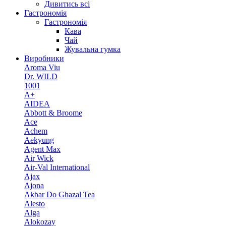
Дивитись всі
Гастрономія
Гастрономія
Кава
Чай
Жувальна гумка
Виробники
Aroma Viu
Dr. WILD
1001
A+
AIDEA
Abbott & Broome
Ace
Achem
Aekyung
Agent Max
Air Wick
Air-Val International
Ajax
Ajona
Akbar Do Ghazal Tea
Alesto
Alga
Alokozay