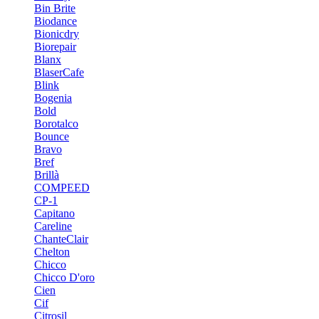
Bin Brite
Biodance
Bionicdry
Biorepair
Blanx
BlaserCafe
Blink
Bogenia
Bold
Borotalco
Bounce
Bravo
Bref
Brillà
COMPEED
CP-1
Capitano
Careline
ChanteСlair
Chelton
Chicco
Chicco D'oro
Cien
Cif
Citrosil