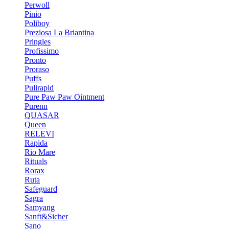
Perwoll
Pinio
Poliboy
Preziosa La Briantina
Pringles
Profissimo
Pronto
Proraso
Puffs
Pulirapid
Pure Paw Paw Ointment
Purenn
QUASAR
Queen
RELEVI
Rapida
Rio Mare
Rituals
Rorax
Ruta
Safeguard
Sagra
Samyang
Sanft&Sicher
Sano