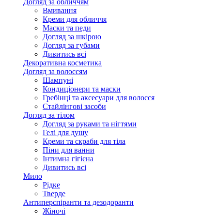
Догляд за обличчям
Вмивання
Креми для обличчя
Маски та педи
Догляд за шкірою
Догляд за губами
Дивитись всі
Декоративна косметика
Догляд за волоссям
Шампуні
Кондиціонери та маски
Гребінці та аксесуари для волосся
Стайлінгові засоби
Догляд за тілом
Догляд за руками та нігтями
Гелі для душу
Креми та скраби для тіла
Піни для ванни
Інтимна гігієна
Дивитись всі
Мило
Рідке
Тверде
Антиперспіранти та дезодоранти
Жіночі