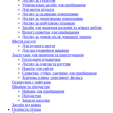
Догляд за туалетом
Універсальні засоби для прибирання
Для миття підлоги
Догляд за скляними поверхнями
Догляд за дерев'яними поверхнями
Догляд за побутовою технікою
Засоби для чищення килимів та м'яких меблів
Вологі серветки для прибирання
Догляд за домом після домашніх тварин
Миття посуду
Для ручного миття
Для посудомийної машини
Аксесуари для чищення та приготування
Господарчі рукавички
Догляд за одягом та взуттям
Пакети для сміття
Серветки, губки, ганчірки для прибирання
Харчова плівка, пергамент, фольга
Освіжувачі і дифузори
Швабри та піпідастри
Набори для прибирання
Піпідастри
Запасні насадки
Засоби від комах
Особиста гігієна