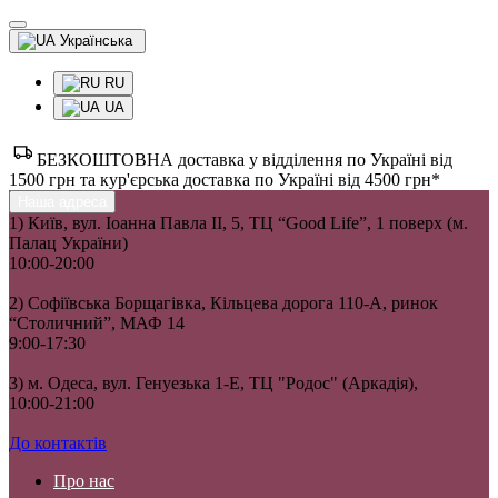
Українська
RU
UA
БЕЗКОШТОВНА доставка у відділення по Україні від
1500 грн та кур'єрська доставка по Україні від 4500 грн*
Наша адреса
1) Київ, вул. Іоанна Павла II, 5, ТЦ “Good Life”, 1 поверх (м.
Палац України)
10:00-20:00
2) Софіївська Борщагівка, Кільцева дорога 110-А, ринок
“Столичний”, МАФ 14
9:00-17:30
3) м. Одеса, вул. Генуезька 1-Е, ТЦ "Родос" (Аркадія),
10:00-21:00
До контактів
Про нас