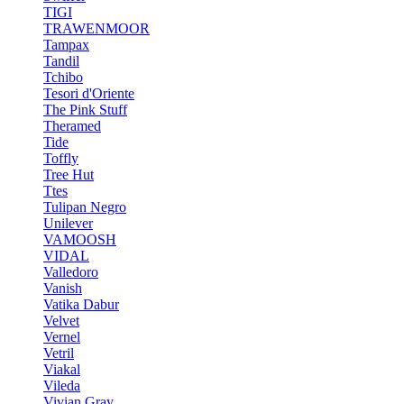
TIGI
TRAWENMOOR
Tampax
Tandil
Tchibo
Tesori d'Oriente
The Pink Stuff
Theramed
Tide
Toffly
Tree Hut
Ttes
Tulipan Negro
Unilever
VAMOOSH
VIDAL
Valledoro
Vanish
Vatika Dabur
Velvet
Vernel
Vetril
Viakal
Vileda
Vivian Gray