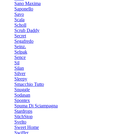
Sano Maxima
Saponello
Savo
Scala
Scholl
Scrub Daddy
Secret
Segafredo
Seinz.
Selpak
Sence
Sil
Silan
Silver
Sleepy
Smacchio Tutto
Snuggle
Sodasan
Spontex
Spuma Di Sciampagna
Stardrops
StichStop
Svelto
Sweet Home
Swiffer