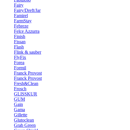
Fairy
Fairy/Dreft/Jar
Famirel
FarmStay
Febreze
Felce Azzurra
Finish
Fissan
Flash
Flink & sauber
FlyFix
Forea
Formil
Franck Provost
Franck Provost
Fresh&Clean
Frosch
GLISSKUR
GUM
Gain
Gama
Gillette
Glutoclean
Grab Green