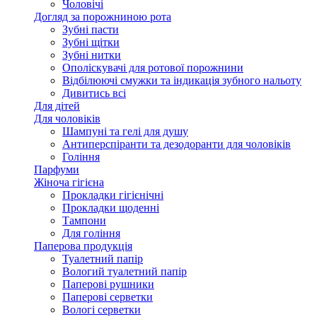
Чоловічі
Догляд за порожниною рота
Зубні пасти
Зубні щітки
Зубні нитки
Ополіскувачі для ротової порожнини
Відбілюючі смужки та індикація зубного нальоту
Дивитись всі
Для дітей
Для чоловіків
Шампуні та гелі для душу
Антиперспіранти та дезодоранти для чоловіків
Гоління
Парфуми
Жіноча гігієна
Прокладки гігієнічні
Прокладки щоденні
Тампони
Для гоління
Паперова продукція
Туалетний папір
Вологий туалетний папір
Паперові рушники
Паперові серветки
Вологі серветки