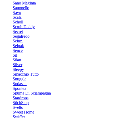
Sano Maxima
Saponello
Savo
Scala
Scholl
Scrub Daddy
Secret
Segafredo
Seinz.
Selpak
Sence
Sil
Silan
Silver
Sleepy
Smacchio Tutto
Snuggle
Sodasan
Spontex
Spuma Di Sciampagna
Stardrops
StichStop
Svelto
Sweet Home
Swiffer