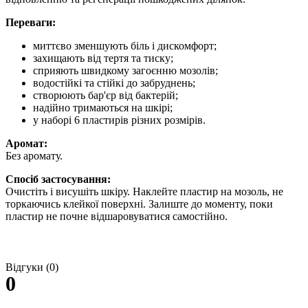
Переваги:
миттєво зменшують біль і дискомфорт;
захищають від тертя та тиску;
сприяють швидкому загоєнню мозолів;
водостійкі та стійкі до забруднень;
створюють бар'єр від бактерій;
надійно тримаються на шкірі;
у наборі 6 пластирів різних розмірів.
Аромат:
Без аромату.
Спосіб застосування:
Очистіть і висушіть шкіру. Наклейте пластир на мозоль, не
торкаючись клейкої поверхні. Залиште до моменту, поки
пластир не почне відшаровуватися самостійно.
Відгуки (0)
0