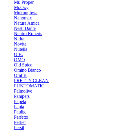
Mr. Proper
Mr.Oxy
Mukunghwa
Nanomax
Natura Amica
Nesti Dante
Neutro Roberts
Nidra
Novita
Nutella
O.B.
OMO
Old Spice
Omino Bianco
Oral-B
PRETTY CLEAN
PUNTOMATIC
Palmolive
Pampers
Papela
Papia
Paulig
Perfetto
Perlier
Persil