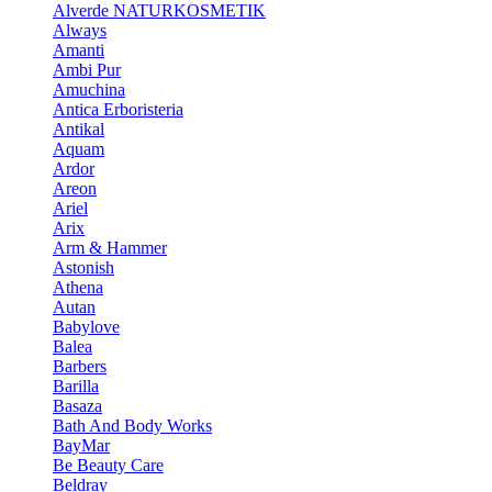
Alverde NATURKOSMETIK
Always
Amanti
Ambi Pur
Amuchina
Antica Erboristeria
Antikal
Aquam
Ardor
Areon
Ariel
Arix
Arm & Hammer
Astonish
Athena
Autan
Babylove
Balea
Barbers
Barilla
Basaza
Bath And Body Works
BayMar
Be Beauty Care
Beldray