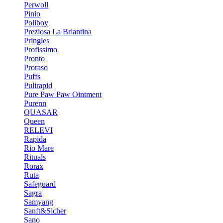
Perwoll
Pinio
Poliboy
Preziosa La Briantina
Pringles
Profissimo
Pronto
Proraso
Puffs
Pulirapid
Pure Paw Paw Ointment
Purenn
QUASAR
Queen
RELEVI
Rapida
Rio Mare
Rituals
Rorax
Ruta
Safeguard
Sagra
Samyang
Sanft&Sicher
Sano