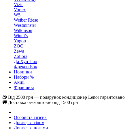
Vizir
Vortex
W5
Weiber Riese
Westminster
Wilkinson
Winni’s
Yugou
ZOO
Zewa
Zoflora
Да Хун Пао
Фрекен Бок
Новинки
Набори %
Акції
Франшиза
🎁 Від 2500 грн — подарунок кондиціонер Lenor гарантовано
🚚 Доставка безкоштовно від 1500 грн
Особиста гігієна
Догляд за тілом
Догляд за ногами