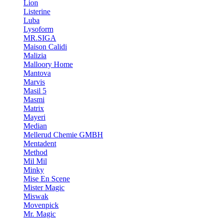
Lion
Listerine
Luba
Lysoform
MR.SIGA
Maison Calidi
Malizia
Malloory Home
Mantova
Marvis
Masil 5
Masmi
Matrix
Mayeri
Median
Mellerud Chemie GMBH
Mentadent
Method
Mil Mil
Minky
Mise En Scene
Mister Magic
Miswak
Movenpick
Mr. Magic