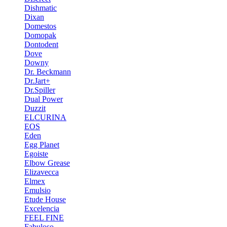
Dishmatic
Dixan
Domestos
Domopak
Dontodent
Dove
Downy
Dr. Beckmann
Dr.Jart+
Dr.Spiller
Dual Power
Duzzit
ELCURINA
EOS
Eden
Egg Planet
Egoiste
Elbow Grease
Elizavecca
Elmex
Emulsio
Etude House
Excelencia
FEEL FINE
Fabuloso