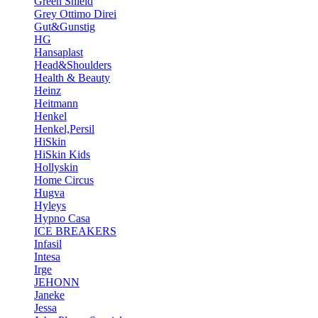
Green Shield
Grey Ottimo Direi
Gut&Gunstig
HG
Hansaplast
Head&Shoulders
Health & Beauty
Heinz
Heitmann
Henkel
Henkel,Persil
HiSkin
HiSkin Kids
Hollyskin
Home Circus
Hugva
Hyleys
Hypno Casa
ICE BREAKERS
Infasil
Intesa
Irge
JEHONN
Janeke
Jessa