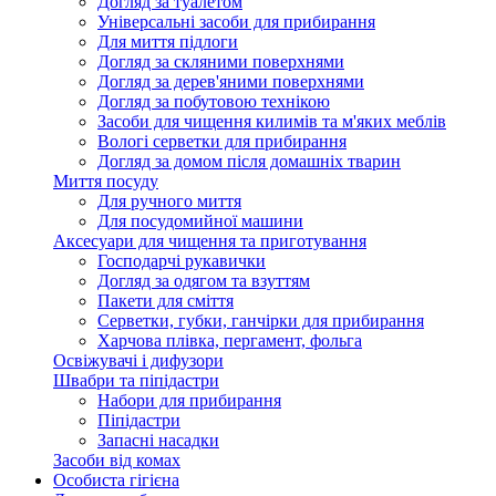
Догляд за туалетом
Універсальні засоби для прибирання
Для миття підлоги
Догляд за скляними поверхнями
Догляд за дерев'яними поверхнями
Догляд за побутовою технікою
Засоби для чищення килимів та м'яких меблів
Вологі серветки для прибирання
Догляд за домом після домашніх тварин
Миття посуду
Для ручного миття
Для посудомийної машини
Аксесуари для чищення та приготування
Господарчі рукавички
Догляд за одягом та взуттям
Пакети для сміття
Серветки, губки, ганчірки для прибирання
Харчова плівка, пергамент, фольга
Освіжувачі і дифузори
Швабри та піпідастри
Набори для прибирання
Піпідастри
Запасні насадки
Засоби від комах
Особиста гігієна