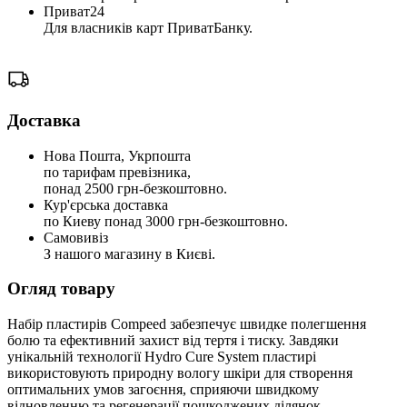
Приват24
Для власників карт ПриватБанку.
Доставка
Нова Пошта, Укрпошта
по тарифам превізника,
понад 2500 грн-безкоштовно.
Кур'єрська доставка
по Киеву понад 3000 грн-безкоштовно.
Самовивіз
З нашого магазину в Києві.
Огляд товару
Набір пластирів Compeed забезпечує швидке полегшення
болю та ефективний захист від тертя і тиску. Завдяки
унікальній технології Hydro Cure System пластирі
використовують природну вологу шкіри для створення
оптимальних умов загоєння, сприяючи швидкому
відновленню та регенерації пошкоджених ділянок.