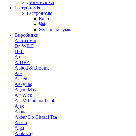
Дивитись всі
Гастрономія
Гастрономія
Кава
Чай
Жувальна гумка
Виробники
Aroma Viu
Dr. WILD
1001
A+
AIDEA
Abbott & Broome
Ace
Achem
Aekyung
Agent Max
Air Wick
Air-Val International
Ajax
Ajona
Akbar Do Ghazal Tea
Alesto
Alga
Alokozay