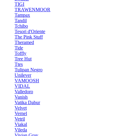
TIGI
TRAWENMOOR
Tampax
Tandil
Tchibo
Tesori d'Oriente
The Pink Stuff
Theramed
Tide
Toffly
Tree Hut
Ttes
Tulipan Negro
Unilever
VAMOOSH
VIDAL
Valledoro
Vanish
Vatika Dabur
Velvet
Vernel
Vetril
Viakal
Vileda
Vivian Gray