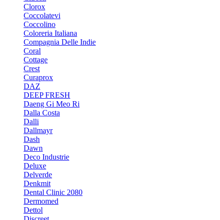
Clorox
Coccolatevi
Coccolino
Coloreria Italiana
Compagnia Delle Indie
Coral
Cottage
Crest
Curaprox
DAZ
DEEP FRESH
Daeng Gi Meo Ri
Dalla Costa
Dalli
Dallmayr
Dash
Dawn
Deco Industrie
Deluxe
Delverde
Denkmit
Dental Clinic 2080
Dermomed
Dettol
Discreet