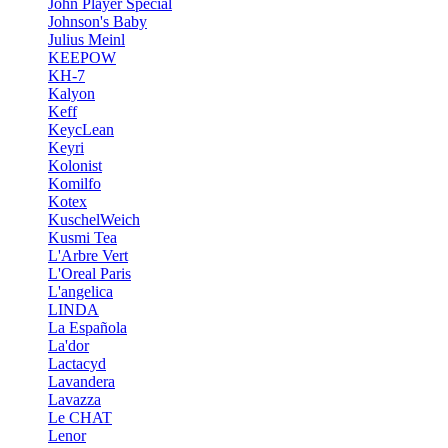
John Player Special
Johnson's Baby
Julius Meinl
KEEPOW
KH-7
Kalyon
Keff
KeycLean
Keyri
Kolonist
Komilfo
Kotex
KuschelWeich
Kusmi Tea
L'Arbre Vert
L'Oreal Paris
L'angelica
LINDA
La Española
La'dor
Lactacyd
Lavandera
Lavazza
Le CHAT
Lenor