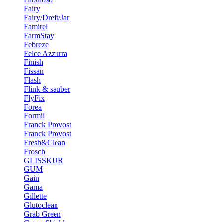
Fairy
Fairy/Dreft/Jar
Famirel
FarmStay
Febreze
Felce Azzurra
Finish
Fissan
Flash
Flink & sauber
FlyFix
Forea
Formil
Franck Provost
Franck Provost
Fresh&Clean
Frosch
GLISSKUR
GUM
Gain
Gama
Gillette
Glutoclean
Grab Green