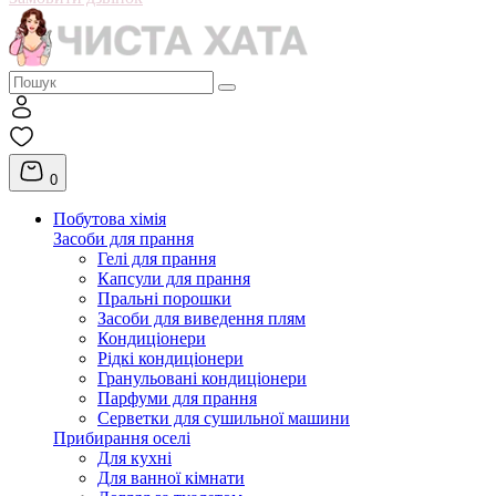
0
Побутова хімія
Засоби для прання
Гелі для прання
Капсули для прання
Пральні порошки
Засоби для виведення плям
Кондиціонери
Рідкі кондиціонери
Гранульовані кондиціонери
Парфуми для прання
Серветки для сушильної машини
Прибирання оселі
Для кухні
Для ванної кімнати