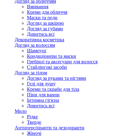
Догляд за обличчям
Вмивання
Креми для обличчя
Маски та педи
Догляд за шкірою
Догляд за губами
Дивитись всі
Декоративна косметика
Догляд за волоссям
Шампуні
Кондиціонери та маски
Гребінці та аксесуари для волосся
Стайлінгові засоби
Догляд за тілом
Догляд за руками та нігтями
Гелі для душу
Креми та скраби для тіла
Піни для ванни
Інтимна гігієна
Дивитись всі
Мило
Рідке
Тверде
Антиперспіранти та дезодоранти
Жіночі