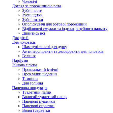
Чоловічі
Догляд за порожниною рота
Зубні пасти
Зубні щітки
Зубні нитки
Ополіскувачі для ротової порожнини
Відбілюючі смужки та індикація зубного нальоту
Дивитись всі
Для дітей
Для чоловіків
Шампуні та гелі для душу
Антиперспіранти та дезодоранти для чоловіків
Гоління
Парфуми
Жіноча гігієна
Прокладки гігієнічні
Прокладки щоденні
Тампони
Для гоління
Паперова продукція
Туалетний папір
Вологий туалетний папір
Паперові рушники
Паперові серветки
Вологі серветки