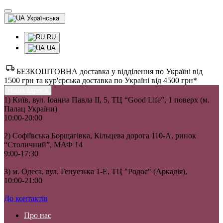
Українська
RU
UA
БЕЗКОШТОВНА доставка у відділення по Україні від
1500 грн та кур'єрська доставка по Україні від 4500 грн*
Наша адреса
1) Київ, вул. Іоанна Павла II, 5, ТЦ “Good Life”, 1 поверх (м.
Палац України)
10:00-20:00
2) Софіївська Борщагівка, Кільцева дорога 110-А, ринок
“Столичний”, МАФ 14
9:00-17:30
3) м. Одеса, вул. Генуезька 1-Е, ТЦ "Родос" (Аркадія),
10:00-21:00
До контактів
Про нас