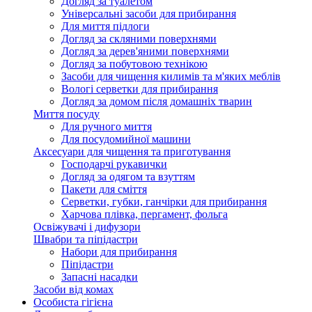
Догляд за туалетом
Універсальні засоби для прибирання
Для миття підлоги
Догляд за скляними поверхнями
Догляд за дерев'яними поверхнями
Догляд за побутовою технікою
Засоби для чищення килимів та м'яких меблів
Вологі серветки для прибирання
Догляд за домом після домашніх тварин
Миття посуду
Для ручного миття
Для посудомийної машини
Аксесуари для чищення та приготування
Господарчі рукавички
Догляд за одягом та взуттям
Пакети для сміття
Серветки, губки, ганчірки для прибирання
Харчова плівка, пергамент, фольга
Освіжувачі і дифузори
Швабри та піпідастри
Набори для прибирання
Піпідастри
Запасні насадки
Засоби від комах
Особиста гігієна