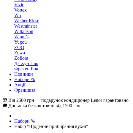
Vizir
Vortex
W5
Weiber Riese
Westminster
Wilkinson
Winni’s
Yugou
ZOO
Zewa
Zoflora
Да Хун Пао
Фрекен Бок
Новинки
Набори %
Акції
Франшиза
🎁 Від 2500 грн — подарунок кондиціонер Lenor гарантовано
🚚 Доставка безкоштовно від 1500 грн
Набори %
Набір "Щоденне прибирання кухні"