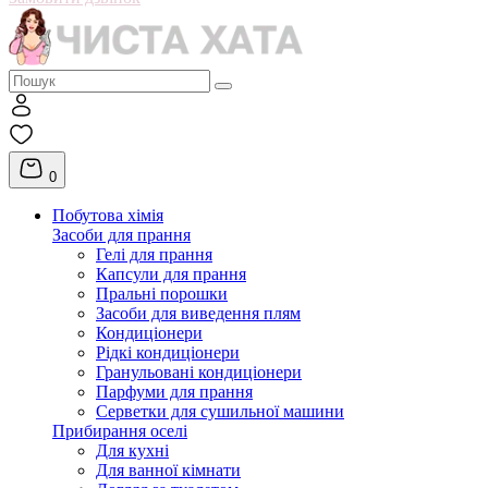
0
Побутова хімія
Засоби для прання
Гелі для прання
Капсули для прання
Пральні порошки
Засоби для виведення плям
Кондиціонери
Рідкі кондиціонери
Гранульовані кондиціонери
Парфуми для прання
Серветки для сушильної машини
Прибирання оселі
Для кухні
Для ванної кімнати