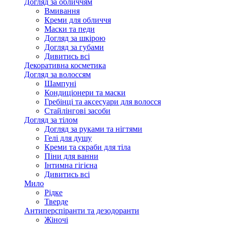
Догляд за обличчям
Вмивання
Креми для обличчя
Маски та педи
Догляд за шкірою
Догляд за губами
Дивитись всі
Декоративна косметика
Догляд за волоссям
Шампуні
Кондиціонери та маски
Гребінці та аксесуари для волосся
Стайлінгові засоби
Догляд за тілом
Догляд за руками та нігтями
Гелі для душу
Креми та скраби для тіла
Піни для ванни
Інтимна гігієна
Дивитись всі
Мило
Рідке
Тверде
Антиперспіранти та дезодоранти
Жіночі