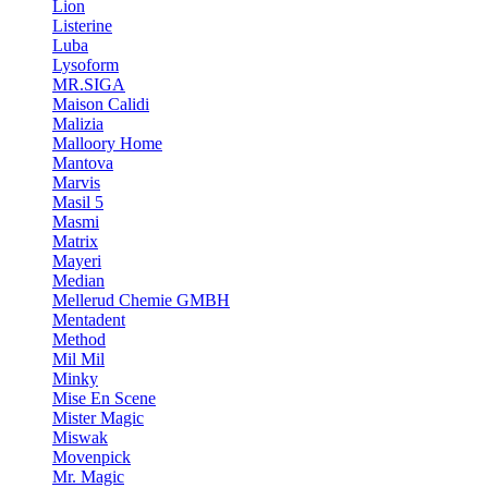
Lion
Listerine
Luba
Lysoform
MR.SIGA
Maison Calidi
Malizia
Malloory Home
Mantova
Marvis
Masil 5
Masmi
Matrix
Mayeri
Median
Mellerud Chemie GMBH
Mentadent
Method
Mil Mil
Minky
Mise En Scene
Mister Magic
Miswak
Movenpick
Mr. Magic