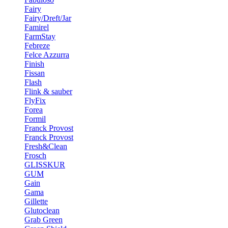
Fairy
Fairy/Dreft/Jar
Famirel
FarmStay
Febreze
Felce Azzurra
Finish
Fissan
Flash
Flink & sauber
FlyFix
Forea
Formil
Franck Provost
Franck Provost
Fresh&Clean
Frosch
GLISSKUR
GUM
Gain
Gama
Gillette
Glutoclean
Grab Green