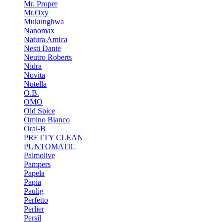
Mr. Proper
Mr.Oxy
Mukunghwa
Nanomax
Natura Amica
Nesti Dante
Neutro Roberts
Nidra
Novita
Nutella
O.B.
OMO
Old Spice
Omino Bianco
Oral-B
PRETTY CLEAN
PUNTOMATIC
Palmolive
Pampers
Papela
Papia
Paulig
Perfetto
Perlier
Persil