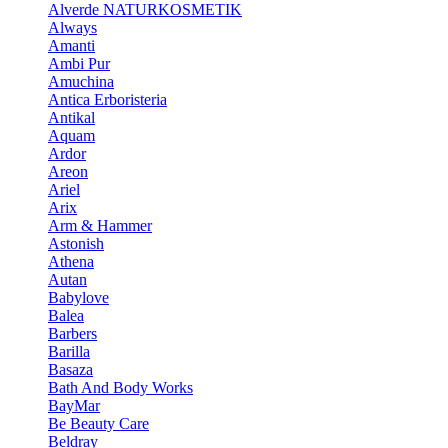
Alverde NATURKOSMETIK
Always
Amanti
Ambi Pur
Amuchina
Antica Erboristeria
Antikal
Aquam
Ardor
Areon
Ariel
Arix
Arm & Hammer
Astonish
Athena
Autan
Babylove
Balea
Barbers
Barilla
Basaza
Bath And Body Works
BayMar
Be Beauty Care
Beldray