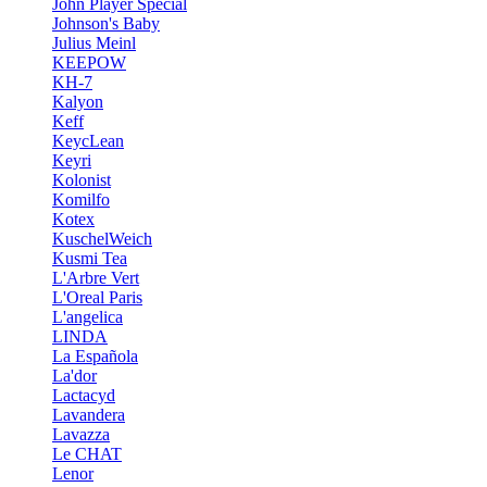
John Player Special
Johnson's Baby
Julius Meinl
KEEPOW
KH-7
Kalyon
Keff
KeycLean
Keyri
Kolonist
Komilfo
Kotex
KuschelWeich
Kusmi Tea
L'Arbre Vert
L'Oreal Paris
L'angelica
LINDA
La Española
La'dor
Lactacyd
Lavandera
Lavazza
Le CHAT
Lenor