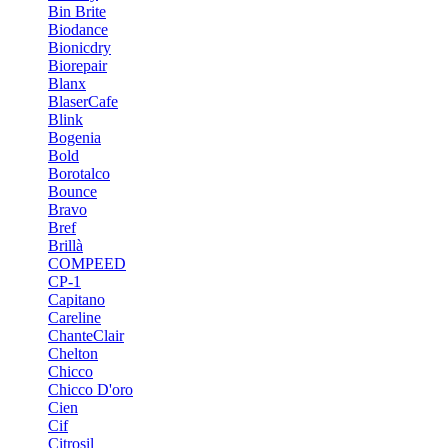
Bin Brite
Biodance
Bionicdry
Biorepair
Blanx
BlaserCafe
Blink
Bogenia
Bold
Borotalco
Bounce
Bravo
Bref
Brillà
COMPEED
CP-1
Capitano
Careline
ChanteСlair
Chelton
Chicco
Chicco D'oro
Cien
Cif
Citrosil