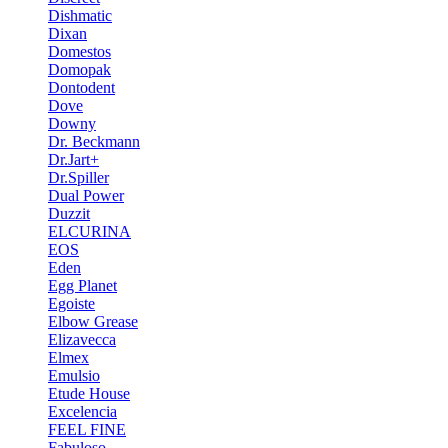
Dishmatic
Dixan
Domestos
Domopak
Dontodent
Dove
Downy
Dr. Beckmann
Dr.Jart+
Dr.Spiller
Dual Power
Duzzit
ELCURINA
EOS
Eden
Egg Planet
Egoiste
Elbow Grease
Elizavecca
Elmex
Emulsio
Etude House
Excelencia
FEEL FINE
Fabuloso