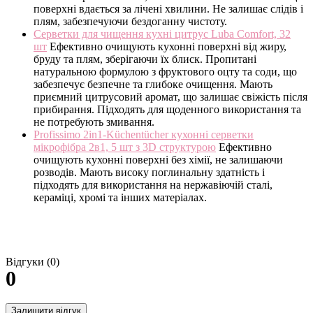
поверхні вдається за лічені хвилини. Не залишає слідів і
плям, забезпечуючи бездоганну чистоту.​
Серветки для чищення кухні цитрус Luba Comfort, 32
шт
Ефективно очищують кухонні поверхні від жиру,
бруду та плям, зберігаючи їх блиск. Пропитані
натуральною формулою з фруктового оцту та соди, що
забезпечує безпечне та глибоке очищення. Мають
приємний цитрусовий аромат, що залишає свіжість після
прибирання. Підходять для щоденного використання та
не потребують змивання.​
Profissimo 2in1-Küchentücher кухонні серветки
мікрофібра 2в1, 5 шт з 3D структурою
Ефективно
очищують кухонні поверхні без хімії, не залишаючи
розводів. Мають високу поглинальну здатність і
підходять для використання на нержавіючій сталі,
кераміці, хромі та інших матеріалах.
Відгуки (0)
0
Залишити відгук