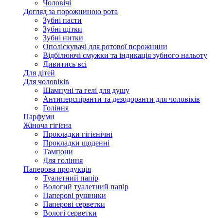
Чоловічі
Догляд за порожниною рота
Зубні пасти
Зубні щітки
Зубні нитки
Ополіскувачі для ротової порожнини
Відбілюючі смужки та індикація зубного нальоту
Дивитись всі
Для дітей
Для чоловіків
Шампуні та гелі для душу
Антиперспіранти та дезодоранти для чоловіків
Гоління
Парфуми
Жіноча гігієна
Прокладки гігієнічні
Прокладки щоденні
Тампони
Для гоління
Паперова продукція
Туалетний папір
Вологий туалетний папір
Паперові рушники
Паперові серветки
Вологі серветки