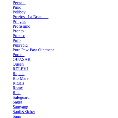
Perwoll
Pinio
Poliboy
Preziosa La Briantina
Pringles
Profissimo
Pronto
Proraso
Puffs
Pulirapid
Pure Paw Paw Ointment
Purenn
QUASAR
Queen
RELEVI
Rapida
Rio Mare
Rituals
Rorax
Ruta
Safeguard
Sagra
Samyang
Sanft&Sicher
Sano