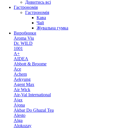
Дивитись всі
Гастрономія
Гастрономія
Кава
Чай
Жувальна гумка
Виробники
Aroma Viu
Dr. WILD
1001
A+
AIDEA
Abbott & Broome
Ace
Achem
Aekyung
Agent Max
Air Wick
Air-Val International
Ajax
Ajona
Akbar Do Ghazal Tea
Alesto
Alga
Alokozay