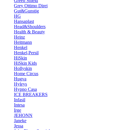
Green Shield
Grey Ottimo Direi
Gut&Gunstig
HG
Hansaplast
Head&Shoulders
Health & Beauty
Heinz
Heitmann
Henkel
Henkel,Persil
HiSkin
HiSkin Kids
Hollyskin
Home Circus
Hugva
Hyleys
Hypno Casa
ICE BREAKERS
Infasil
Intesa
Irge
JEHONN
Janeke
Jessa