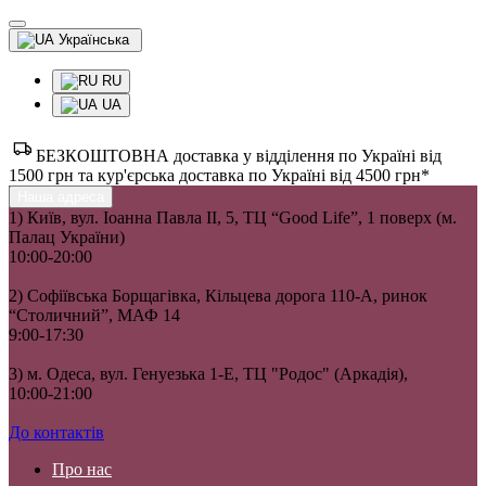
Українська
RU
UA
БЕЗКОШТОВНА доставка у відділення по Україні від
1500 грн та кур'єрська доставка по Україні від 4500 грн*
Наша адреса
1) Київ, вул. Іоанна Павла II, 5, ТЦ “Good Life”, 1 поверх (м.
Палац України)
10:00-20:00
2) Софіївська Борщагівка, Кільцева дорога 110-А, ринок
“Столичний”, МАФ 14
9:00-17:30
3) м. Одеса, вул. Генуезька 1-Е, ТЦ "Родос" (Аркадія),
10:00-21:00
До контактів
Про нас