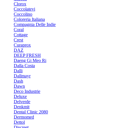
Clorox
Coccolatevi
Coccolino
Coloreria Italiana
Compagnia Delle Indie
Coral
Cottage
Crest
Curaprox
DAZ
DEEP FRESH
Daeng Gi Meo Ri
Dalla Costa
Dalli
Dallmayr
Dash
Dawn
Deco Industrie
Deluxe
Delverde
Denkmit
Dental Clinic 2080
Dermomed
Dettol
Discreet