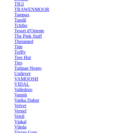
TIGI
TRAWENMOOR
Tampax
Tandil
Tchibo
Tesori d'Oriente
The Pink Stuff
Theramed
Tide
Toffly
Tree Hut
Ttes
Tulipan Negro
Unilever
VAMOOSH
VIDAL
Valledoro
Vanish
Vatika Dabur
Velvet
Vernel
Vetril
Viakal
Vileda
Vivian Gray