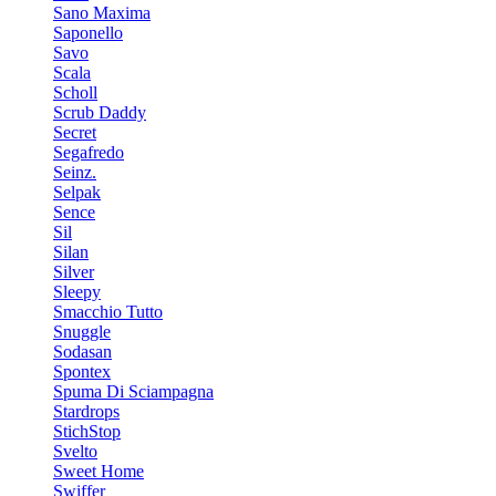
Sano Maxima
Saponello
Savo
Scala
Scholl
Scrub Daddy
Secret
Segafredo
Seinz.
Selpak
Sence
Sil
Silan
Silver
Sleepy
Smacchio Tutto
Snuggle
Sodasan
Spontex
Spuma Di Sciampagna
Stardrops
StichStop
Svelto
Sweet Home
Swiffer