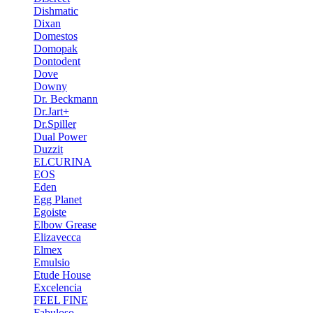
Dishmatic
Dixan
Domestos
Domopak
Dontodent
Dove
Downy
Dr. Beckmann
Dr.Jart+
Dr.Spiller
Dual Power
Duzzit
ELCURINA
EOS
Eden
Egg Planet
Egoiste
Elbow Grease
Elizavecca
Elmex
Emulsio
Etude House
Excelencia
FEEL FINE
Fabuloso