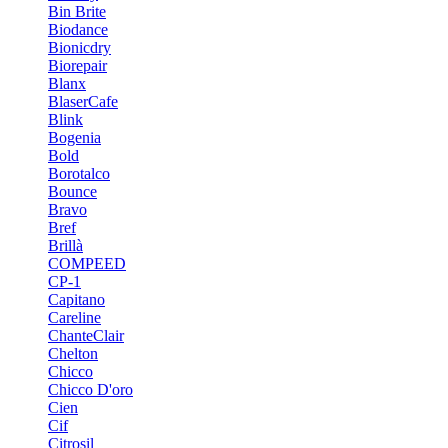
Bin Brite
Biodance
Bionicdry
Biorepair
Blanx
BlaserCafe
Blink
Bogenia
Bold
Borotalco
Bounce
Bravo
Bref
Brillà
COMPEED
CP-1
Capitano
Careline
ChanteСlair
Chelton
Chicco
Chicco D'oro
Cien
Cif
Citrosil