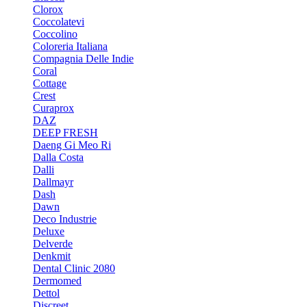
Clorox
Coccolatevi
Coccolino
Coloreria Italiana
Compagnia Delle Indie
Coral
Cottage
Crest
Curaprox
DAZ
DEEP FRESH
Daeng Gi Meo Ri
Dalla Costa
Dalli
Dallmayr
Dash
Dawn
Deco Industrie
Deluxe
Delverde
Denkmit
Dental Clinic 2080
Dermomed
Dettol
Discreet