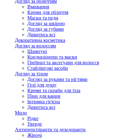
Догляд за обличчям
Вмивання
Креми для обличчя
Маски та педи
Догляд за шкірою
Догляд за губами
Дивитись всі
Декоративна косметика
Догляд за волоссям
Шампуні
Кондиціонери та маски
Гребінці та аксесуари для волосся
Стайлінгові засоби
Догляд за тілом
Догляд за руками та нігтями
Гелі для душу
Креми та скраби для тіла
Піни для ванни
Інтимна гігієна
Дивитись всі
Мило
Рідке
Тверде
Антиперспіранти та дезодоранти
Жіночі