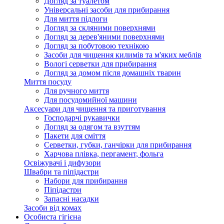
Догляд за туалетом
Універсальні засоби для прибирання
Для миття підлоги
Догляд за скляними поверхнями
Догляд за дерев'яними поверхнями
Догляд за побутовою технікою
Засоби для чищення килимів та м'яких меблів
Вологі серветки для прибирання
Догляд за домом після домашніх тварин
Миття посуду
Для ручного миття
Для посудомийної машини
Аксесуари для чищення та приготування
Господарчі рукавички
Догляд за одягом та взуттям
Пакети для сміття
Серветки, губки, ганчірки для прибирання
Харчова плівка, пергамент, фольга
Освіжувачі і дифузори
Швабри та піпідастри
Набори для прибирання
Піпідастри
Запасні насадки
Засоби від комах
Особиста гігієна