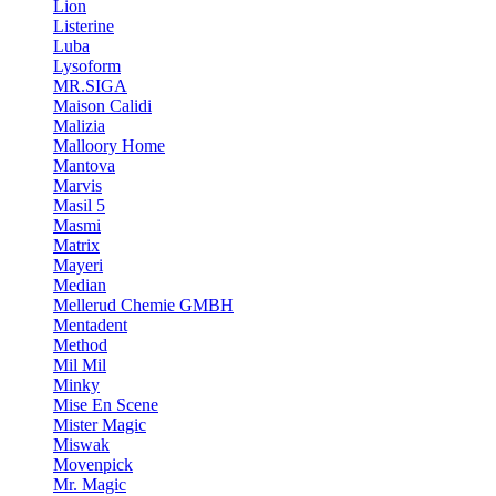
Lion
Listerine
Luba
Lysoform
MR.SIGA
Maison Calidi
Malizia
Malloory Home
Mantova
Marvis
Masil 5
Masmi
Matrix
Mayeri
Median
Mellerud Chemie GMBH
Mentadent
Method
Mil Mil
Minky
Mise En Scene
Mister Magic
Miswak
Movenpick
Mr. Magic