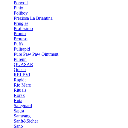
Perwoll
Pinio
Poliboy
Preziosa La Briantina
Pringles
Profissimo
Pronto
Proraso
Puffs
Pulirapid
Pure Paw Paw Ointment
Purenn
QUASAR
Queen
RELEVI
Rapida
Rio Mare
Rituals
Rorax
Ruta
Safeguard
Sagra
Samyang
Sanft&Sicher
Sano