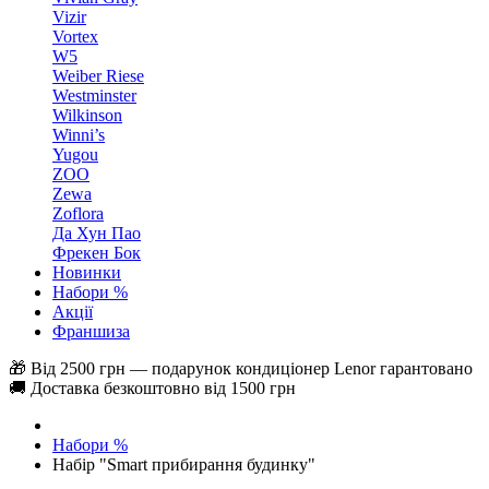
Vizir
Vortex
W5
Weiber Riese
Westminster
Wilkinson
Winni’s
Yugou
ZOO
Zewa
Zoflora
Да Хун Пао
Фрекен Бок
Новинки
Набори %
Акції
Франшиза
🎁 Від 2500 грн — подарунок кондиціонер Lenor гарантовано
🚚 Доставка безкоштовно від 1500 грн
Набори %
Набір "Smart прибирання будинку"