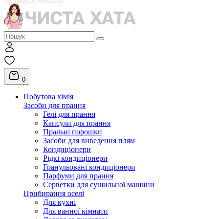
0
Побутова хімія
Засоби для прання
Гелі для прання
Капсули для прання
Пральні порошки
Засоби для виведення плям
Кондиціонери
Рідкі кондиціонери
Гранульовані кондиціонери
Парфуми для прання
Серветки для сушильної машини
Прибирання оселі
Для кухні
Для ванної кімнати