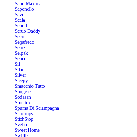
Sano Maxima
Saponello
Savo
Scala
Scholl
Scrub Daddy
Secret
Segafredo
Seinz.
Selpak
Sence
Sil
Silan
Silver
Sleepy
Smacchio Tutto
Snuggle
Sodasan
Spontex
Spuma Di Sciampagna
Stardrops
StichStop
Svelto
Sweet Home
Swiffer