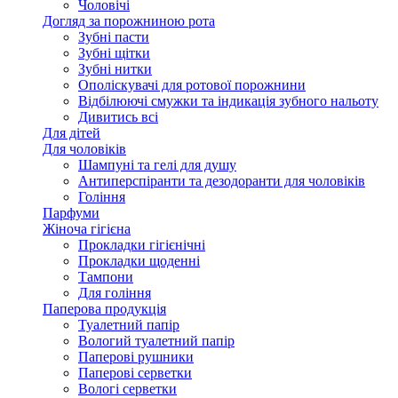
Чоловічі
Догляд за порожниною рота
Зубні пасти
Зубні щітки
Зубні нитки
Ополіскувачі для ротової порожнини
Відбілюючі смужки та індикація зубного нальоту
Дивитись всі
Для дітей
Для чоловіків
Шампуні та гелі для душу
Антиперспіранти та дезодоранти для чоловіків
Гоління
Парфуми
Жіноча гігієна
Прокладки гігієнічні
Прокладки щоденні
Тампони
Для гоління
Паперова продукція
Туалетний папір
Вологий туалетний папір
Паперові рушники
Паперові серветки
Вологі серветки