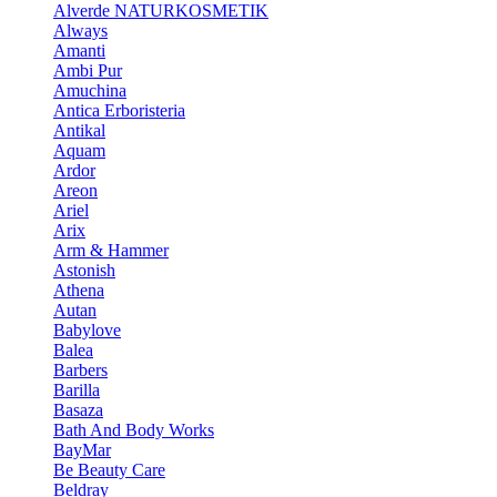
Alverde NATURKOSMETIK
Always
Amanti
Ambi Pur
Amuchina
Antica Erboristeria
Antikal
Aquam
Ardor
Areon
Ariel
Arix
Arm & Hammer
Astonish
Athena
Autan
Babylove
Balea
Barbers
Barilla
Basaza
Bath And Body Works
BayMar
Be Beauty Care
Beldray