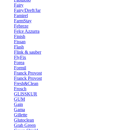
Fairy
Fairy/Dreft/Jar
Famirel
FarmStay
Febreze
Felce Azzurra
Finish
Fissan
Flash
Flink & sauber
FlyFix
Forea
Formil
Franck Provost
Franck Provost
Fresh&Clean
Frosch
GLISSKUR
GUM
Gain
Gama
Gillette
Glutoclean
Grab Green