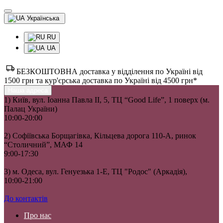
Українська
RU
UA
БЕЗКОШТОВНА доставка у відділення по Україні від
1500 грн та кур'єрська доставка по Україні від 4500 грн*
Наша адреса
1) Київ, вул. Іоанна Павла II, 5, ТЦ “Good Life”, 1 поверх (м.
Палац України)
10:00-20:00
2) Софіївська Борщагівка, Кільцева дорога 110-А, ринок
“Столичний”, МАФ 14
9:00-17:30
3) м. Одеса, вул. Генуезька 1-Е, ТЦ "Родос" (Аркадія),
10:00-21:00
До контактів
Про нас