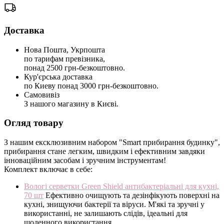
Доставка
Нова Пошта, Укрпошта
по тарифам превізника,
понад 2500 грн-безкоштовно.
Кур'єрська доставка
по Киеву понад 3000 грн-безкоштовно.
Самовивіз
З нашого магазину в Києві.
Огляд товару
З нашим ексклюзивним набором "Smart прибирання будинку",
прибирання стане легким, швидким і ефективним завдяки
інноваційним засобам і зручним інструментам!
Комплект включає в себе:
Вологі серветки Green Shield антибактеріальні для кухні,
70 шт
Ефективно очищують та дезінфікують поверхні на
кухні, знищуючи бактерії та віруси. М'які та зручні у
використанні, не залишають слідів, ідеальні для
щоденного використання.