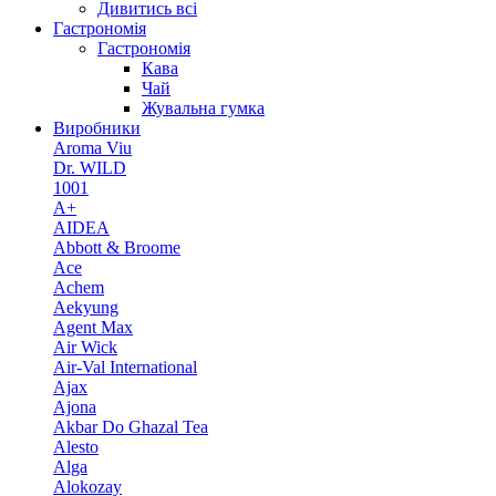
Дивитись всі
Гастрономія
Гастрономія
Кава
Чай
Жувальна гумка
Виробники
Aroma Viu
Dr. WILD
1001
A+
AIDEA
Abbott & Broome
Ace
Achem
Aekyung
Agent Max
Air Wick
Air-Val International
Ajax
Ajona
Akbar Do Ghazal Tea
Alesto
Alga
Alokozay