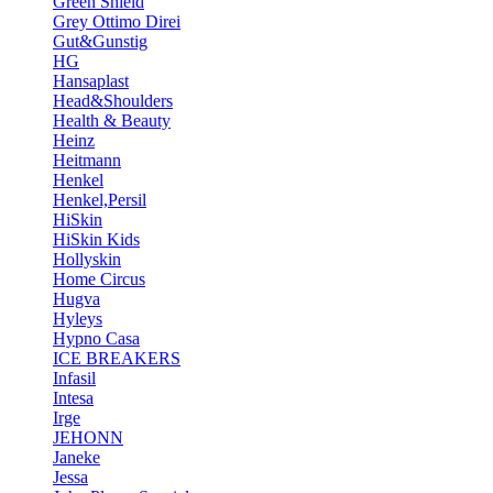
Green Shield
Grey Ottimo Direi
Gut&Gunstig
HG
Hansaplast
Head&Shoulders
Health & Beauty
Heinz
Heitmann
Henkel
Henkel,Persil
HiSkin
HiSkin Kids
Hollyskin
Home Circus
Hugva
Hyleys
Hypno Casa
ICE BREAKERS
Infasil
Intesa
Irge
JEHONN
Janeke
Jessa