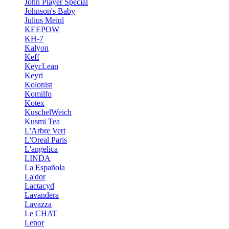
John Player Special
Johnson's Baby
Julius Meinl
KEEPOW
KH-7
Kalyon
Keff
KeycLean
Keyri
Kolonist
Komilfo
Kotex
KuschelWeich
Kusmi Tea
L'Arbre Vert
L'Oreal Paris
L'angelica
LINDA
La Española
La'dor
Lactacyd
Lavandera
Lavazza
Le CHAT
Lenor