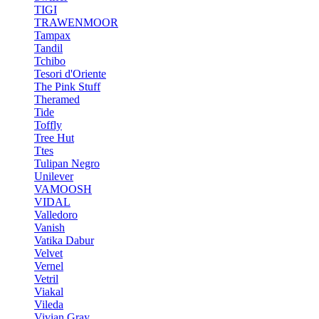
TIGI
TRAWENMOOR
Tampax
Tandil
Tchibo
Tesori d'Oriente
The Pink Stuff
Theramed
Tide
Toffly
Tree Hut
Ttes
Tulipan Negro
Unilever
VAMOOSH
VIDAL
Valledoro
Vanish
Vatika Dabur
Velvet
Vernel
Vetril
Viakal
Vileda
Vivian Gray