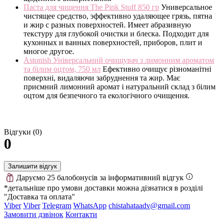
Паста для чищення The Pink Stuff 850 гр
Универсальное
чистящее средство, эффективно удаляющее грязь, пятна
и жир с разных поверхностей. Имеет абразивную
текстуру для глубокой очистки и блеска. Подходит для
кухонных и ванных поверхностей, приборов, плит и
многое другое.
Astonish Універсальний очищувач з лимонним ароматом
та білим оцтом, 750 мл
Ефективно очищує різноманітні
поверхні, видаляючи забруднення та жир. Має
приємний лимонний аромат і натуральний склад з білим
оцтом для безпечного та екологічного очищення.
Відгуки (0)
0
Залишити відгук
Даруємо 25 балобонусів за інформативний відгук
*детальніше про умови доставки можна дізнатися в розділі
"Доставка та оплата"
Viber
Viber
Telegram
WhatsApp
chistahataadv@gmail.com
Замовити дзвінок
Контакти