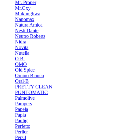
Mr. Proper
Mr.Oxy
Mukunghwa
Nanomax
Natura Amica
Nesti Dante
Neutro Roberts
Nidra
Novita
Nutella
O.B.
OMO
Old Spice
Omino Bianco
Oral-B
PRETTY CLEAN
PUNTOMATIC
Palmolive
Pampers
Papela
Papia
Paulig
Perfetto
Perlier
Persil