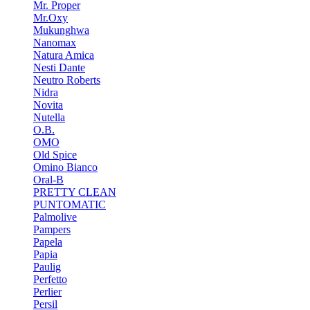
Mr. Proper
Mr.Oxy
Mukunghwa
Nanomax
Natura Amica
Nesti Dante
Neutro Roberts
Nidra
Novita
Nutella
O.B.
OMO
Old Spice
Omino Bianco
Oral-B
PRETTY CLEAN
PUNTOMATIC
Palmolive
Pampers
Papela
Papia
Paulig
Perfetto
Perlier
Persil