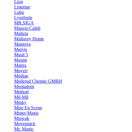
Lion
Listerine
Luba
Lysoform
MR.SIGA
Maison Calidi
Malizia
Malloory Home
Mantova
Marvis
Masil 5
Masmi
Matrix
Mayeri
Median
Mellerud Chemie GMBH
Mentadent
Method
Mil Mil
Minky
Mise En Scene
Mister Magic
Miswak
Movenpick
Mr. Magic