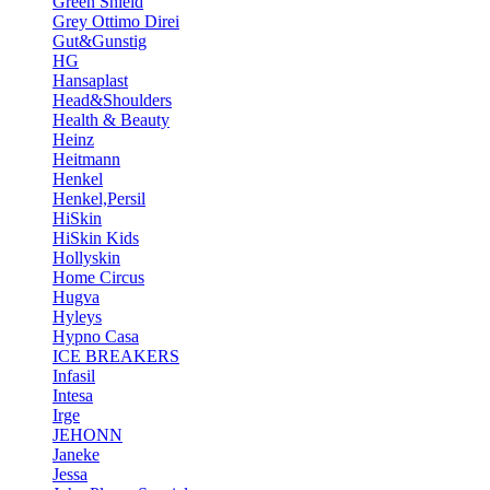
Green Shield
Grey Ottimo Direi
Gut&Gunstig
HG
Hansaplast
Head&Shoulders
Health & Beauty
Heinz
Heitmann
Henkel
Henkel,Persil
HiSkin
HiSkin Kids
Hollyskin
Home Circus
Hugva
Hyleys
Hypno Casa
ICE BREAKERS
Infasil
Intesa
Irge
JEHONN
Janeke
Jessa