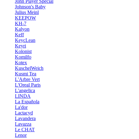
John Player Special
Johnson's Baby
Julius Meinl
KEEPOW
KH-7
Kalyon
Keff
KeycLean
Keyri
Kolonist
Komilfo
Kotex
KuschelWeich
Kusmi Tea
L'Arbre Vert
L'Oreal Paris
L'angelica
LINDA
La Española
La'dor
Lactacyd
Lavandera
Lavazza
Le CHAT
Lenor