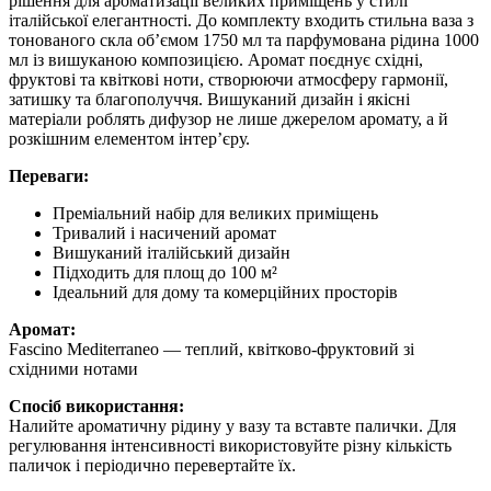
рішення для ароматизації великих приміщень у стилі
італійської елегантності. До комплекту входить стильна ваза з
тонованого скла об’ємом 1750 мл та парфумована рідина 1000
мл із вишуканою композицією. Аромат поєднує східні,
фруктові та квіткові ноти, створюючи атмосферу гармонії,
затишку та благополуччя. Вишуканий дизайн і якісні
матеріали роблять дифузор не лише джерелом аромату, а й
розкішним елементом інтер’єру.
Переваги:
Преміальний набір для великих приміщень
Тривалий і насичений аромат
Вишуканий італійський дизайн
Підходить для площ до 100 м²
Ідеальний для дому та комерційних просторів
Аромат:
Fascino Mediterraneo — теплий, квітково-фруктовий зі
східними нотами
Спосіб використання:
Налийте ароматичну рідину у вазу та вставте палички. Для
регулювання інтенсивності використовуйте різну кількість
паличок і періодично перевертайте їх.