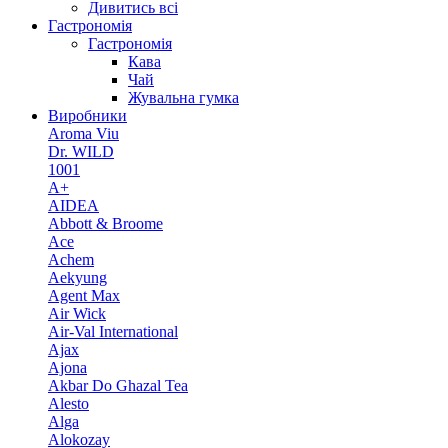
Дивитись всі
Гастрономія
Гастрономія
Кава
Чай
Жувальна гумка
Виробники
Aroma Viu
Dr. WILD
1001
A+
AIDEA
Abbott & Broome
Ace
Achem
Aekyung
Agent Max
Air Wick
Air-Val International
Ajax
Ajona
Akbar Do Ghazal Tea
Alesto
Alga
Alokozay