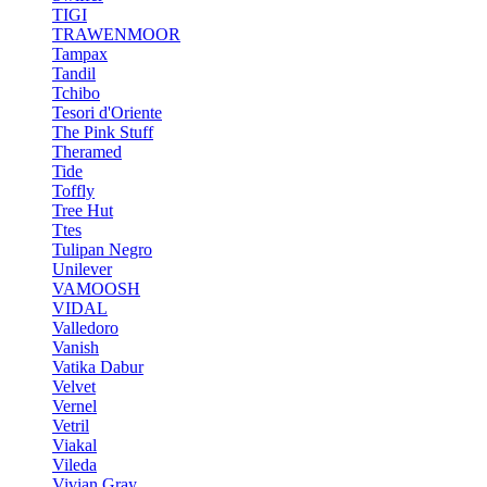
TIGI
TRAWENMOOR
Tampax
Tandil
Tchibo
Tesori d'Oriente
The Pink Stuff
Theramed
Tide
Toffly
Tree Hut
Ttes
Tulipan Negro
Unilever
VAMOOSH
VIDAL
Valledoro
Vanish
Vatika Dabur
Velvet
Vernel
Vetril
Viakal
Vileda
Vivian Gray