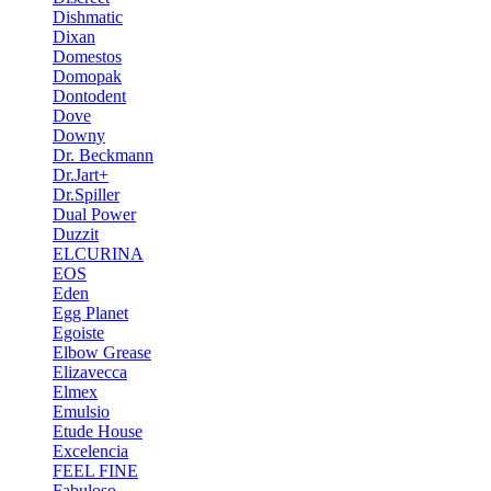
Dishmatic
Dixan
Domestos
Domopak
Dontodent
Dove
Downy
Dr. Beckmann
Dr.Jart+
Dr.Spiller
Dual Power
Duzzit
ELCURINA
EOS
Eden
Egg Planet
Egoiste
Elbow Grease
Elizavecca
Elmex
Emulsio
Etude House
Excelencia
FEEL FINE
Fabuloso