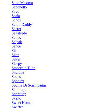
Sano Maxima
Saponello
Savo
Scala
Scholl
Scrub Daddy
Secret
Segafredo
Seinz.
Selpak
Sence
Sil
Silan
Silver
Sleepy
Smacchio Tutto
Snuggle
Sodasan
Spontex
Spuma Di Sciampagna
Stardrops
StichStop
Svelto
Sweet Home
Swiffer