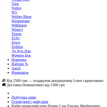
Vizir
Vortex
W5
Weiber Riese
Westminster
Wilkinson
Winni’s
Yugou
ZOO
Zewa
Zoflora
Да Хун Пао
Фрекен Бок
Новинки
Набори %
Акції
Франшиза
🎁 Від 2500 грн — подарунок кондиціонер Lenor гарантовано
🚚 Доставка безкоштовно від 1500 грн
Побутова хімія
Освіжувачі і дифузори
Набір аромадифузора Hypno Casa Fascino Mediterraneo