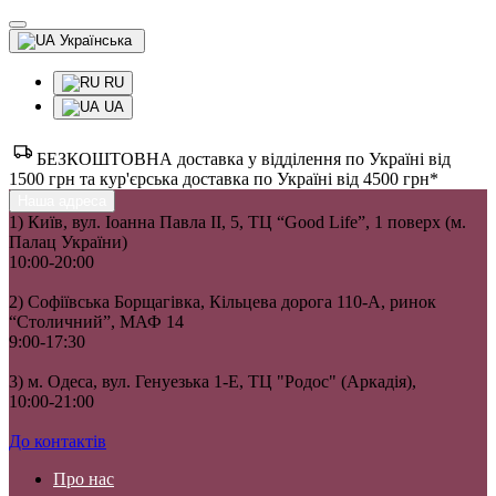
Українська
RU
UA
БЕЗКОШТОВНА доставка у відділення по Україні від
1500 грн та кур'єрська доставка по Україні від 4500 грн*
Наша адреса
1) Київ, вул. Іоанна Павла II, 5, ТЦ “Good Life”, 1 поверх (м.
Палац України)
10:00-20:00
2) Софіївська Борщагівка, Кільцева дорога 110-А, ринок
“Столичний”, МАФ 14
9:00-17:30
3) м. Одеса, вул. Генуезька 1-Е, ТЦ "Родос" (Аркадія),
10:00-21:00
До контактів
Про нас