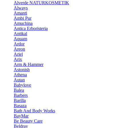
Alverde NATURKOSMETIK
Always
Amanti
Ambi Pur
Amuchina
Antica Erboristeria
Antikal
Aquam
Ardor
Areon
Ariel
Arix
Arm & Hammer
Astonish
Athena
Autan
Babylove
Balea
Barbers
Barilla
Basaza
Bath And Body Works
BayMar
Be Beauty Care
Beldray