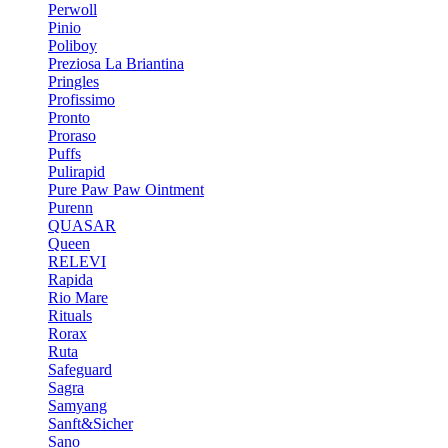
Perwoll
Pinio
Poliboy
Preziosa La Briantina
Pringles
Profissimo
Pronto
Proraso
Puffs
Pulirapid
Pure Paw Paw Ointment
Purenn
QUASAR
Queen
RELEVI
Rapida
Rio Mare
Rituals
Rorax
Ruta
Safeguard
Sagra
Samyang
Sanft&Sicher
Sano