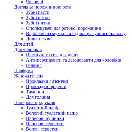
Чоловічі
Догляд за порожниною рота
Зубні пасти
Зубні щітки
Зубні нитки
Ополіскувачі для ротової порожнини
Відбілюючі смужки та індикація зубного нальоту
Дивитись всі
Для дітей
Для чоловіків
Шампуні та гелі для душу
Антиперспіранти та дезодоранти для чоловіків
Гоління
Парфуми
Жіноча гігієна
Прокладки гігієнічні
Прокладки щоденні
Тампони
Для гоління
Паперова продукція
Туалетний папір
Вологий туалетний папір
Паперові рушники
Паперові серветки
Вологі серветки