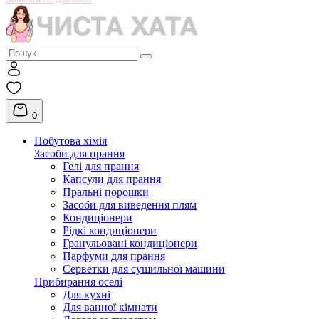
0
Побутова хімія
Засоби для прання
Гелі для прання
Капсули для прання
Пральні порошки
Засоби для виведення плям
Кондиціонери
Рідкі кондиціонери
Гранульовані кондиціонери
Парфуми для прання
Серветки для сушильної машини
Прибирання оселі
Для кухні
Для ванної кімнати