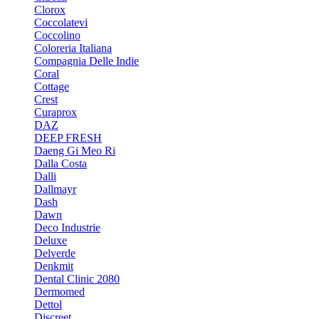
Clorox
Coccolatevi
Coccolino
Coloreria Italiana
Compagnia Delle Indie
Coral
Cottage
Crest
Curaprox
DAZ
DEEP FRESH
Daeng Gi Meo Ri
Dalla Costa
Dalli
Dallmayr
Dash
Dawn
Deco Industrie
Deluxe
Delverde
Denkmit
Dental Clinic 2080
Dermomed
Dettol
Discreet