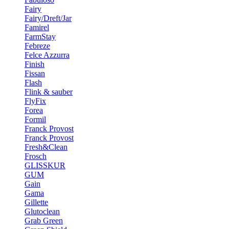
Fairy
Fairy/Dreft/Jar
Famirel
FarmStay
Febreze
Felce Azzurra
Finish
Fissan
Flash
Flink & sauber
FlyFix
Forea
Formil
Franck Provost
Franck Provost
Fresh&Clean
Frosch
GLISSKUR
GUM
Gain
Gama
Gillette
Glutoclean
Grab Green