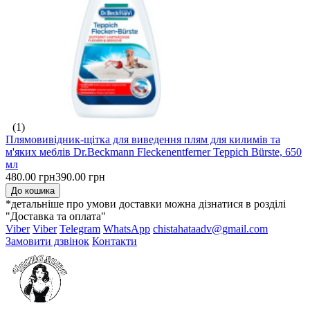
(1)
Плямовивідник-щітка для виведення плям для килимів та
м'яких меблів Dr.Beckmann Fleckenentferner Teppich Bürste, 650
мл
480.00 грн
390.00 грн
До кошика
*детальніше про умови доставки можна дізнатися в розділі
"Доставка та оплата"
Viber
Viber
Telegram
WhatsApp
chistahataadv@gmail.com
Замовити дзвінок
Контакти