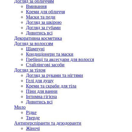
Догляд за обличчям
Вмивання
Креми для обличчя
Маски та педи
Догляд за шкірою
Догляд за губами
Дивитись всі
Декоративна косметика
Догляд за волоссям
Шампуні
Кондиціонери та маски
Гребінці та аксесуари для волосся
Стайлінгові засоби
Догляд за тілом
Догляд за руками та нігтями
Гелі для душу
Креми та скраби для тіла
Піни для ванни
Інтимна гігієна
Дивитись всі
Мило
Рідке
Тверде
Антиперспіранти та дезодоранти
Жіночі