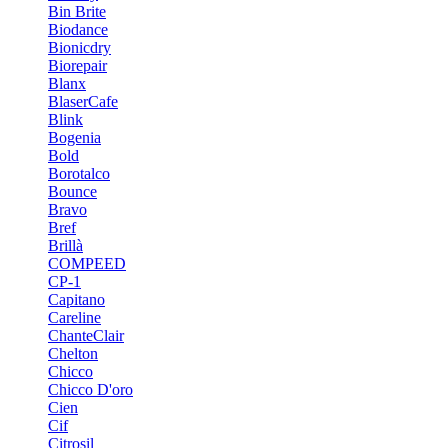
Bin Brite
Biodance
Bionicdry
Biorepair
Blanx
BlaserCafe
Blink
Bogenia
Bold
Borotalco
Bounce
Bravo
Bref
Brillà
COMPEED
CP-1
Capitano
Careline
ChanteСlair
Chelton
Chicco
Chicco D'oro
Cien
Cif
Citrosil