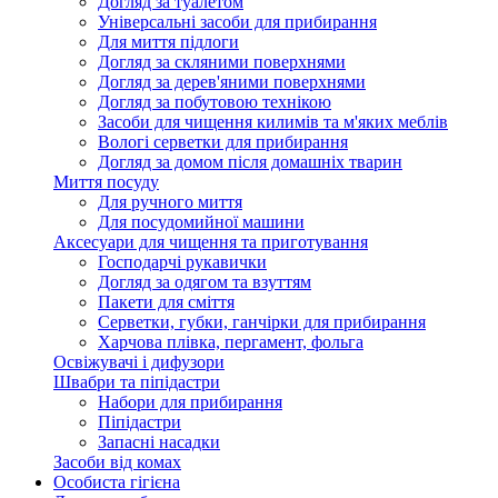
Догляд за туалетом
Універсальні засоби для прибирання
Для миття підлоги
Догляд за скляними поверхнями
Догляд за дерев'яними поверхнями
Догляд за побутовою технікою
Засоби для чищення килимів та м'яких меблів
Вологі серветки для прибирання
Догляд за домом після домашніх тварин
Миття посуду
Для ручного миття
Для посудомийної машини
Аксесуари для чищення та приготування
Господарчі рукавички
Догляд за одягом та взуттям
Пакети для сміття
Серветки, губки, ганчірки для прибирання
Харчова плівка, пергамент, фольга
Освіжувачі і дифузори
Швабри та піпідастри
Набори для прибирання
Піпідастри
Запасні насадки
Засоби від комах
Особиста гігієна