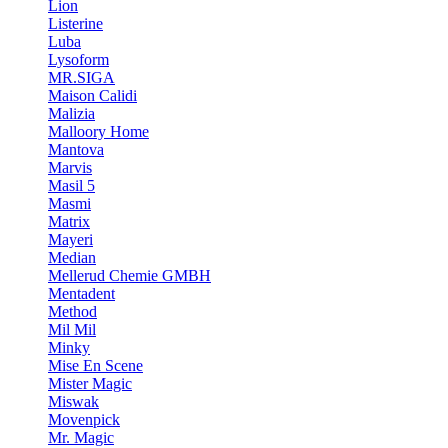
Lion
Listerine
Luba
Lysoform
MR.SIGA
Maison Calidi
Malizia
Malloory Home
Mantova
Marvis
Masil 5
Masmi
Matrix
Mayeri
Median
Mellerud Chemie GMBH
Mentadent
Method
Mil Mil
Minky
Mise En Scene
Mister Magic
Miswak
Movenpick
Mr. Magic