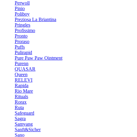
Perwoll
Pinio
Poliboy
Preziosa La Briantina
Pringles
Profissimo
Pronto
Proraso
Puffs
Pulirapid
Pure Paw Paw Ointment
Purenn
QUASAR
Queen
RELEVI
Rapida
Rio Mare
Rituals
Rorax
Ruta
Safeguard
Sagra
Samyang
Sanft&Sicher
Sano