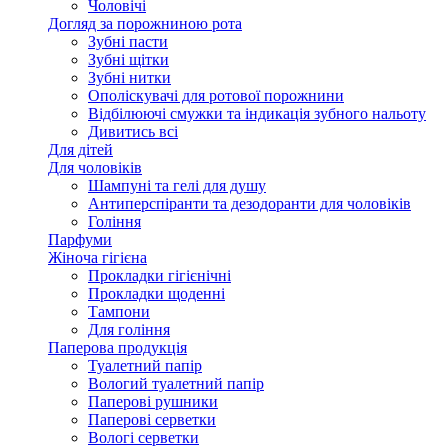
Чоловічі
Догляд за порожниною рота
Зубні пасти
Зубні щітки
Зубні нитки
Ополіскувачі для ротової порожнини
Відбілюючі смужки та індикація зубного нальоту
Дивитись всі
Для дітей
Для чоловіків
Шампуні та гелі для душу
Антиперспіранти та дезодоранти для чоловіків
Гоління
Парфуми
Жіноча гігієна
Прокладки гігієнічні
Прокладки щоденні
Тампони
Для гоління
Паперова продукція
Туалетний папір
Вологий туалетний папір
Паперові рушники
Паперові серветки
Вологі серветки