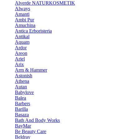
Alverde NATURKOSMETIK
Always
Amanti
Ambi Pur
Amuchina
Antica Erboristeria
Antikal
Aquam
Ardor
Areon
Ariel
Arix
Arm & Hammer
Astonish
Athena
Autan
Babylove
Balea
Barbers
Barilla
Basaza
Bath And Body Works
BayMar
Be Beauty Care
Beldray