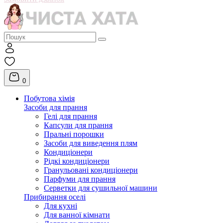
0
Побутова хімія
Засоби для прання
Гелі для прання
Капсули для прання
Пральні порошки
Засоби для виведення плям
Кондиціонери
Рідкі кондиціонери
Гранульовані кондиціонери
Парфуми для прання
Серветки для сушильної машини
Прибирання оселі
Для кухні
Для ванної кімнати