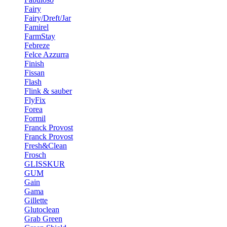
Fairy
Fairy/Dreft/Jar
Famirel
FarmStay
Febreze
Felce Azzurra
Finish
Fissan
Flash
Flink & sauber
FlyFix
Forea
Formil
Franck Provost
Franck Provost
Fresh&Clean
Frosch
GLISSKUR
GUM
Gain
Gama
Gillette
Glutoclean
Grab Green