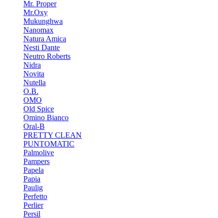
Mr. Proper
Mr.Oxy
Mukunghwa
Nanomax
Natura Amica
Nesti Dante
Neutro Roberts
Nidra
Novita
Nutella
O.B.
OMO
Old Spice
Omino Bianco
Oral-B
PRETTY CLEAN
PUNTOMATIC
Palmolive
Pampers
Papela
Papia
Paulig
Perfetto
Perlier
Persil