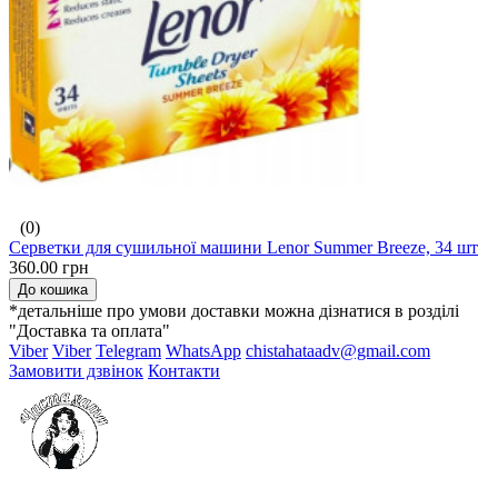
(0)
Серветки для сушильної машини Lenor Summer Breeze, 34 шт
360.00 грн
До кошика
*детальніше про умови доставки можна дізнатися в розділі
"Доставка та оплата"
Viber
Viber
Telegram
WhatsApp
chistahataadv@gmail.com
Замовити дзвінок
Контакти