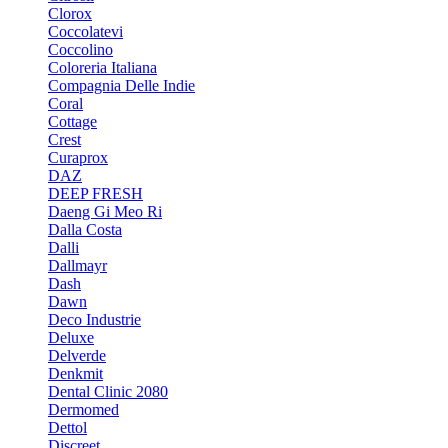
Clorox
Coccolatevi
Coccolino
Coloreria Italiana
Compagnia Delle Indie
Coral
Cottage
Crest
Curaprox
DAZ
DEEP FRESH
Daeng Gi Meo Ri
Dalla Costa
Dalli
Dallmayr
Dash
Dawn
Deco Industrie
Deluxe
Delverde
Denkmit
Dental Clinic 2080
Dermomed
Dettol
Discreet