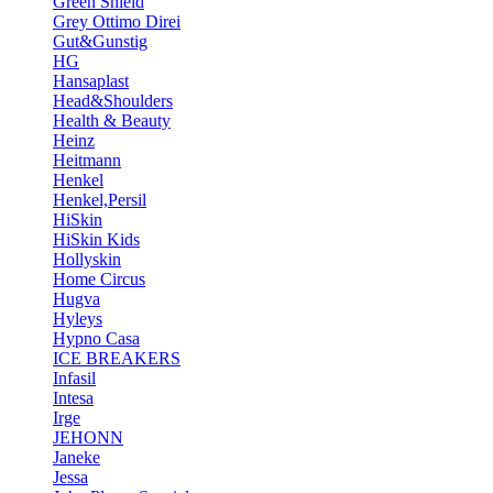
Green Shield
Grey Ottimo Direi
Gut&Gunstig
HG
Hansaplast
Head&Shoulders
Health & Beauty
Heinz
Heitmann
Henkel
Henkel,Persil
HiSkin
HiSkin Kids
Hollyskin
Home Circus
Hugva
Hyleys
Hypno Casa
ICE BREAKERS
Infasil
Intesa
Irge
JEHONN
Janeke
Jessa