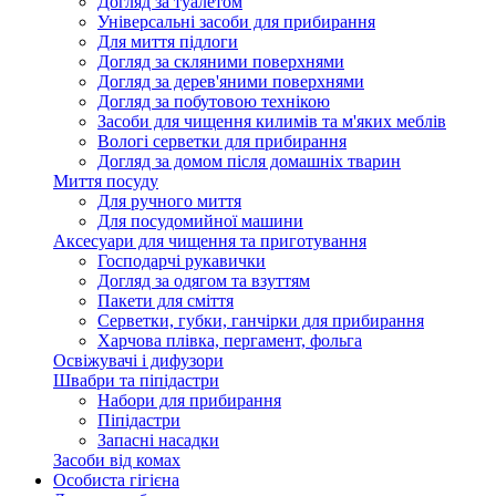
Догляд за туалетом
Універсальні засоби для прибирання
Для миття підлоги
Догляд за скляними поверхнями
Догляд за дерев'яними поверхнями
Догляд за побутовою технікою
Засоби для чищення килимів та м'яких меблів
Вологі серветки для прибирання
Догляд за домом після домашніх тварин
Миття посуду
Для ручного миття
Для посудомийної машини
Аксесуари для чищення та приготування
Господарчі рукавички
Догляд за одягом та взуттям
Пакети для сміття
Серветки, губки, ганчірки для прибирання
Харчова плівка, пергамент, фольга
Освіжувачі і дифузори
Швабри та піпідастри
Набори для прибирання
Піпідастри
Запасні насадки
Засоби від комах
Особиста гігієна