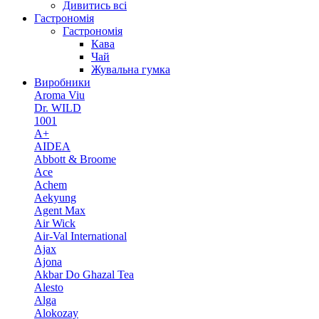
Дивитись всі
Гастрономія
Гастрономія
Кава
Чай
Жувальна гумка
Виробники
Aroma Viu
Dr. WILD
1001
A+
AIDEA
Abbott & Broome
Ace
Achem
Aekyung
Agent Max
Air Wick
Air-Val International
Ajax
Ajona
Akbar Do Ghazal Tea
Alesto
Alga
Alokozay