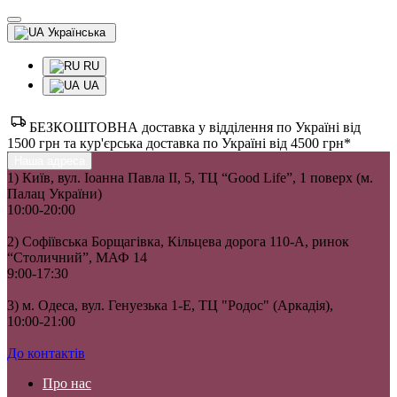
Українська
RU
UA
БЕЗКОШТОВНА доставка у відділення по Україні від
1500 грн та кур'єрська доставка по Україні від 4500 грн*
Наша адреса
1) Київ, вул. Іоанна Павла II, 5, ТЦ “Good Life”, 1 поверх (м.
Палац України)
10:00-20:00
2) Софіївська Борщагівка, Кільцева дорога 110-А, ринок
“Столичний”, МАФ 14
9:00-17:30
3) м. Одеса, вул. Генуезька 1-Е, ТЦ "Родос" (Аркадія),
10:00-21:00
До контактів
Про нас