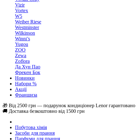
Vizir
Vortex
W5
Weiber Riese
Westminster
Wilkinson
Winni’s
Yugou
ZOO
Zewa
Zoflora
Да Хун Пао
Фрекен Бок
Новинки
Набори %
Акції
Франшиза
🎁 Від 2500 грн — подарунок кондиціонер Lenor гарантовано
🚚 Доставка безкоштовно від 1500 грн
Побутова хімія
Засоби для прання
Парфуми для прання