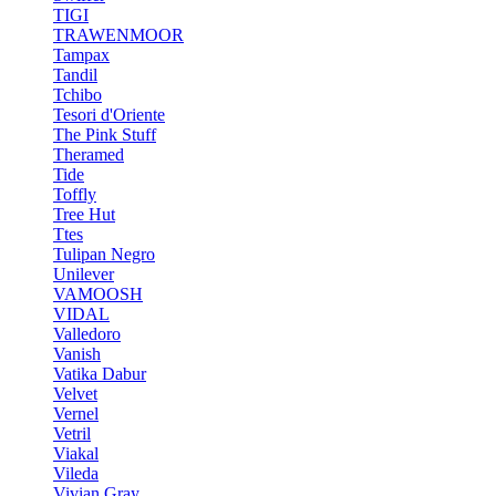
TIGI
TRAWENMOOR
Tampax
Tandil
Tchibo
Tesori d'Oriente
The Pink Stuff
Theramed
Tide
Toffly
Tree Hut
Ttes
Tulipan Negro
Unilever
VAMOOSH
VIDAL
Valledoro
Vanish
Vatika Dabur
Velvet
Vernel
Vetril
Viakal
Vileda
Vivian Gray