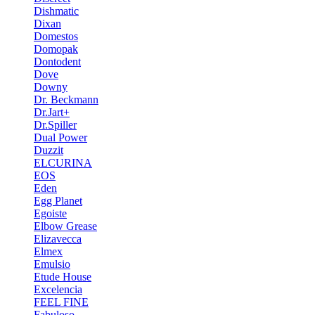
Dishmatic
Dixan
Domestos
Domopak
Dontodent
Dove
Downy
Dr. Beckmann
Dr.Jart+
Dr.Spiller
Dual Power
Duzzit
ELCURINA
EOS
Eden
Egg Planet
Egoiste
Elbow Grease
Elizavecca
Elmex
Emulsio
Etude House
Excelencia
FEEL FINE
Fabuloso