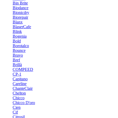
Bin Brite
Biodance
Bionicdry
Biorepair
Blanx
BlaserCafe
Blink
Bogenia
Bold
Borotalco
Bounce
Bravo
Bref
Brillà
COMPEED
CP-1
Capitano
Careline
ChanteСlair
Chelton
Chicco
Chicco D'oro
Cien
Cif
Citrosil