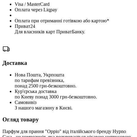
Visa / MasterCard
Оплата через Liqpay
Оплата при отриманні готівкою або картою*
Приват24
Для власників карт ПриватБанку.
Доставка
Нова Пошта, Укрпошта
по тарифам превізника,
понад 2500 грн-безкоштовно.
Кур'єрська доставка
по Киеву понад 3000 грн-безкоштовно.
Самовивіз
З нашого магазину в Києві.
Огляд товару
Парфум для прання "Oppio" від італійського бренду Hypno
Casa - це композиція, яка розкривається цікавою цитрусовою