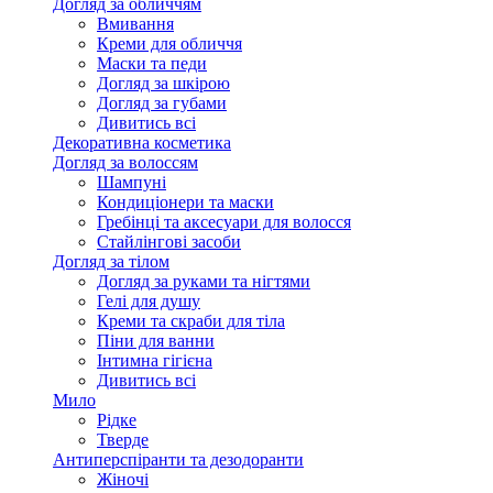
Догляд за обличчям
Вмивання
Креми для обличчя
Маски та педи
Догляд за шкірою
Догляд за губами
Дивитись всі
Декоративна косметика
Догляд за волоссям
Шампуні
Кондиціонери та маски
Гребінці та аксесуари для волосся
Стайлінгові засоби
Догляд за тілом
Догляд за руками та нігтями
Гелі для душу
Креми та скраби для тіла
Піни для ванни
Інтимна гігієна
Дивитись всі
Мило
Рідке
Тверде
Антиперспіранти та дезодоранти
Жіночі