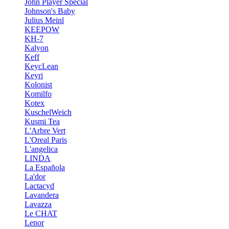
John Player Special
Johnson's Baby
Julius Meinl
KEEPOW
KH-7
Kalyon
Keff
KeycLean
Keyri
Kolonist
Komilfo
Kotex
KuschelWeich
Kusmi Tea
L'Arbre Vert
L'Oreal Paris
L'angelica
LINDA
La Española
La'dor
Lactacyd
Lavandera
Lavazza
Le CHAT
Lenor