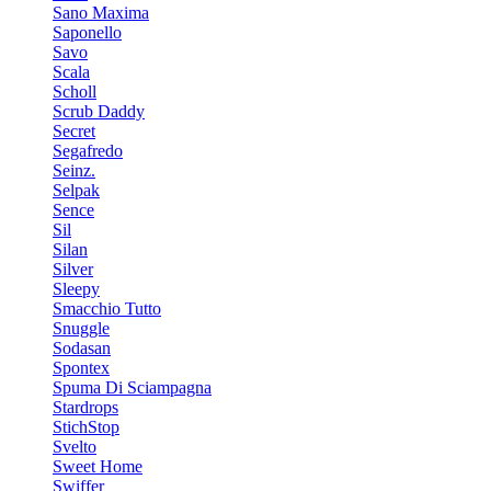
Sano Maxima
Saponello
Savo
Scala
Scholl
Scrub Daddy
Secret
Segafredo
Seinz.
Selpak
Sence
Sil
Silan
Silver
Sleepy
Smacchio Tutto
Snuggle
Sodasan
Spontex
Spuma Di Sciampagna
Stardrops
StichStop
Svelto
Sweet Home
Swiffer