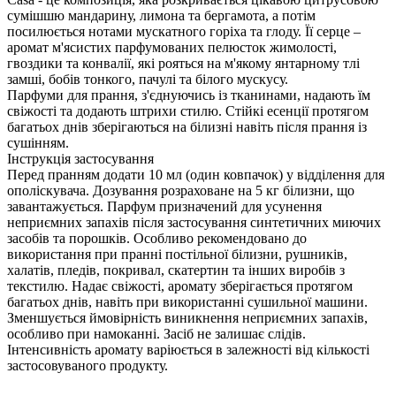
сумішшю мандарину, лимона та бергамота, а потім
посилюється нотами мускатного горіха та глоду. Її серце –
аромат м'ясистих парфумованих пелюсток жимолості,
гвоздики та конвалії, які рояться на м'якому янтарному тлі
замші, бобів тонкого, пачулі та білого мускусу.
Парфуми для прання, з'єднуючись із тканинами, надають їм
свіжості та додають штрихи стилю. Стійкі есенції протягом
багатьох днів зберігаються на білизні навіть після прання із
сушінням.
Інструкція застосування
Перед пранням додати 10 мл (один ковпачок) у відділення для
ополіскувача. Дозування розраховане на 5 кг білизни, що
завантажується. Парфум призначений для усунення
неприємних запахів після застосування синтетичних миючих
засобів та порошків. Особливо рекомендовано до
використання при пранні постільної білизни, рушників,
халатів, пледів, покривал, скатертин та інших виробів з
текстилю. Надає свіжості, аромату зберігається протягом
багатьох днів, навіть при використанні сушильної машини.
Зменшується ймовірність виникнення неприємних запахів,
особливо при намоканні. Засіб не залишає слідів.
Інтенсивність аромату варіюється в залежності від кількості
застосовуваного продукту.