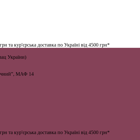
н та кур'єрська доставка по Україні від 4500 грн*
алац України)
личний”, МАФ 14
н та кур'єрська доставка по Україні від 4500 грн*