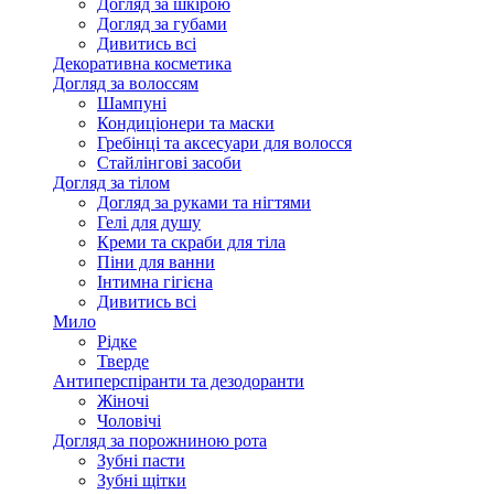
Догляд за шкірою
Догляд за губами
Дивитись всі
Декоративна косметика
Догляд за волоссям
Шампуні
Кондиціонери та маски
Гребінці та аксесуари для волосся
Стайлінгові засоби
Догляд за тілом
Догляд за руками та нігтями
Гелі для душу
Креми та скраби для тіла
Піни для ванни
Інтимна гігієна
Дивитись всі
Мило
Рідке
Тверде
Антиперспіранти та дезодоранти
Жіночі
Чоловічі
Догляд за порожниною рота
Зубні пасти
Зубні щітки