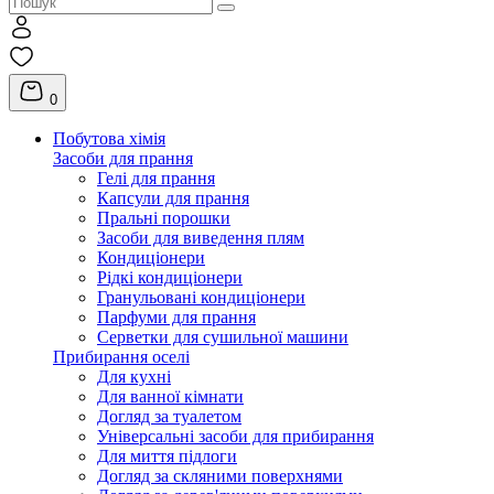
0
Побутова хімія
Засоби для прання
Гелі для прання
Капсули для прання
Пральні порошки
Засоби для виведення плям
Кондиціонери
Рідкі кондиціонери
Гранульовані кондиціонери
Парфуми для прання
Серветки для сушильної машини
Прибирання оселі
Для кухні
Для ванної кімнати
Догляд за туалетом
Універсальні засоби для прибирання
Для миття підлоги
Догляд за скляними поверхнями