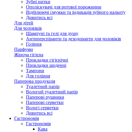
Зубні нитки
Ополіскувачі для ротової порожнини
Відбілюючі смужки та індикація зубного нальоту
Дивитись всі
Для дітей
Для чоловіків
Шампуні та гелі для душу
Антиперспіранти та дезодоранти для чоловіків
Гоління
Парфуми
Жіноча гігієна
Прокладки гігієнічні
Прокладки щоденні
Тампони
Для гоління
Паперова продукція
Туалетний папір
Вологий туалетний папір
Паперові рушники
Паперові серветки
Вологі серветки
Дивитись всі
Гастрономія
Гастрономія
Кава