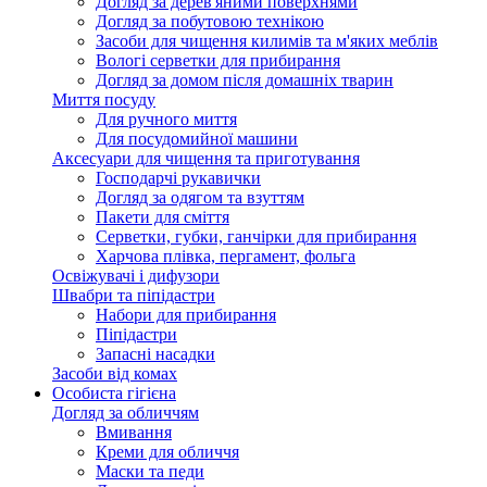
Догляд за дерев'яними поверхнями
Догляд за побутовою технікою
Засоби для чищення килимів та м'яких меблів
Вологі серветки для прибирання
Догляд за домом після домашніх тварин
Миття посуду
Для ручного миття
Для посудомийної машини
Аксесуари для чищення та приготування
Господарчі рукавички
Догляд за одягом та взуттям
Пакети для сміття
Серветки, губки, ганчірки для прибирання
Харчова плівка, пергамент, фольга
Освіжувачі і дифузори
Швабри та піпідастри
Набори для прибирання
Піпідастри
Запасні насадки
Засоби від комах
Особиста гігієна
Догляд за обличчям
Вмивання
Креми для обличчя
Маски та педи