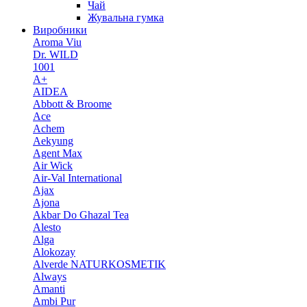
Чай
Жувальна гумка
Виробники
Aroma Viu
Dr. WILD
1001
A+
AIDEA
Abbott & Broome
Ace
Achem
Aekyung
Agent Max
Air Wick
Air-Val International
Ajax
Ajona
Akbar Do Ghazal Tea
Alesto
Alga
Alokozay
Alverde NATURKOSMETIK
Always
Amanti
Ambi Pur