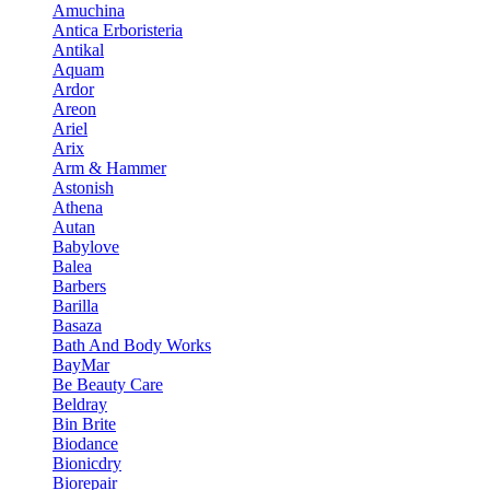
Amuchina
Antica Erboristeria
Antikal
Aquam
Ardor
Areon
Ariel
Arix
Arm & Hammer
Astonish
Athena
Autan
Babylove
Balea
Barbers
Barilla
Basaza
Bath And Body Works
BayMar
Be Beauty Care
Beldray
Bin Brite
Biodance
Bionicdry
Biorepair