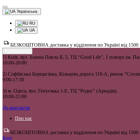
Українська
RU
UA
БЕЗКОШТОВНА доставка у відділення по Україні від 1500 гр
Наша адреса
1) Київ, вул. Іоанна Павла II, 5, ТЦ “Good Life”, 1 поверх (м. П
10:00-20:00
2) Софіївська Борщагівка, Кільцева дорога 110-А, ринок “Сто
9:00-17:30
3) м. Одеса, вул. Генуезька 1-Е, ТЦ "Родос" (Аркадія),
10:00-21:00
До контактів
Про нас
БЕЗКОШТОВНА доставка у відділення по Україні від 1500 гр
Блог