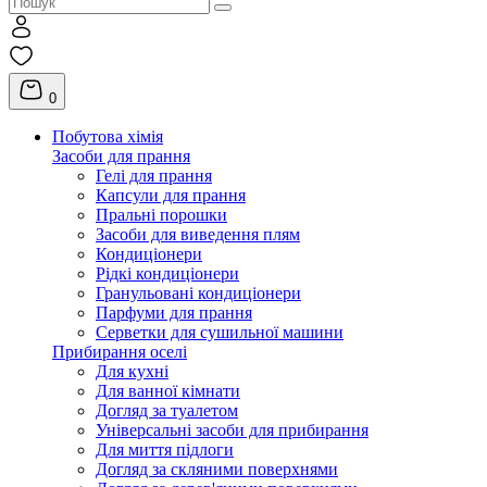
0
Побутова хімія
Засоби для прання
Гелі для прання
Капсули для прання
Пральні порошки
Засоби для виведення плям
Кондиціонери
Рідкі кондиціонери
Гранульовані кондиціонери
Парфуми для прання
Серветки для сушильної машини
Прибирання оселі
Для кухні
Для ванної кімнати
Догляд за туалетом
Універсальні засоби для прибирання
Для миття підлоги
Догляд за скляними поверхнями