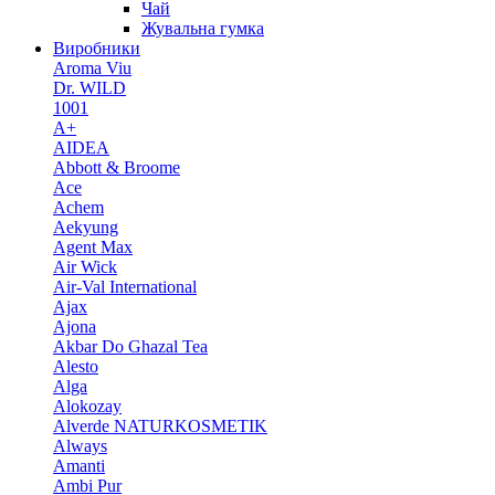
Чай
Жувальна гумка
Виробники
Aroma Viu
Dr. WILD
1001
A+
AIDEA
Abbott & Broome
Ace
Achem
Aekyung
Agent Max
Air Wick
Air-Val International
Ajax
Ajona
Akbar Do Ghazal Tea
Alesto
Alga
Alokozay
Alverde NATURKOSMETIK
Always
Amanti
Ambi Pur