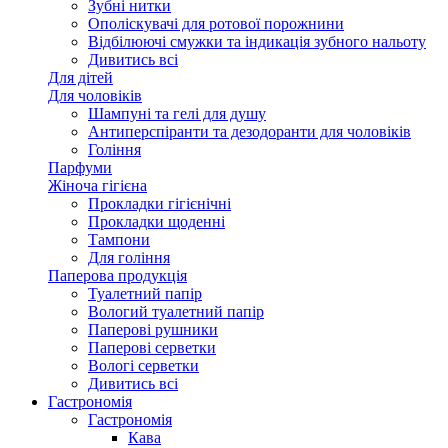
Зубні нитки
Ополіскувачі для ротової порожнини
Відбілюючі смужки та індикація зубного нальоту
Дивитись всі
Для дітей
Для чоловіків
Шампуні та гелі для душу
Антиперспіранти та дезодоранти для чоловіків
Гоління
Парфуми
Жіноча гігієна
Прокладки гігієнічні
Прокладки щоденні
Тампони
Для гоління
Паперова продукція
Туалетний папір
Вологий туалетний папір
Паперові рушники
Паперові серветки
Вологі серветки
Дивитись всі
Гастрономія
Гастрономія
Кава