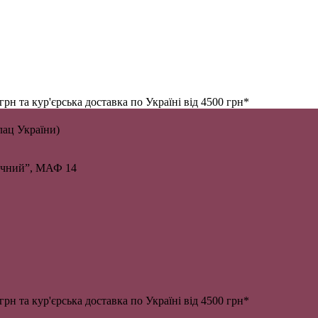
н та кур'єрська доставка по Україні від 4500 грн*
алац України)
личний”, МАФ 14
н та кур'єрська доставка по Україні від 4500 грн*