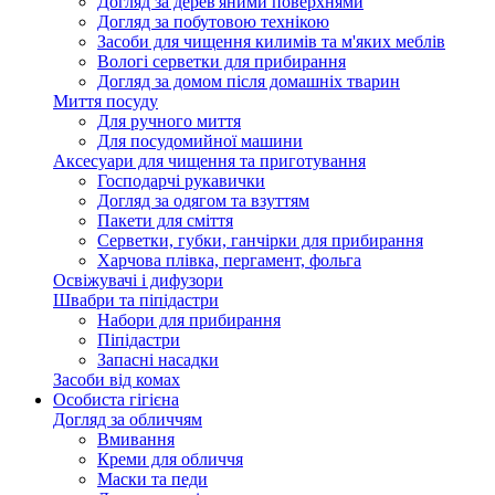
Догляд за дерев'яними поверхнями
Догляд за побутовою технікою
Засоби для чищення килимів та м'яких меблів
Вологі серветки для прибирання
Догляд за домом після домашніх тварин
Миття посуду
Для ручного миття
Для посудомийної машини
Аксесуари для чищення та приготування
Господарчі рукавички
Догляд за одягом та взуттям
Пакети для сміття
Серветки, губки, ганчірки для прибирання
Харчова плівка, пергамент, фольга
Освіжувачі і дифузори
Швабри та піпідастри
Набори для прибирання
Піпідастри
Запасні насадки
Засоби від комах
Особиста гігієна
Догляд за обличчям
Вмивання
Креми для обличчя
Маски та педи