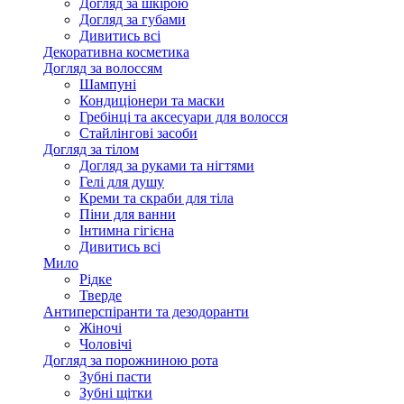
Догляд за шкірою
Догляд за губами
Дивитись всі
Декоративна косметика
Догляд за волоссям
Шампуні
Кондиціонери та маски
Гребінці та аксесуари для волосся
Стайлінгові засоби
Догляд за тілом
Догляд за руками та нігтями
Гелі для душу
Креми та скраби для тіла
Піни для ванни
Інтимна гігієна
Дивитись всі
Мило
Рідке
Тверде
Антиперспіранти та дезодоранти
Жіночі
Чоловічі
Догляд за порожниною рота
Зубні пасти
Зубні щітки