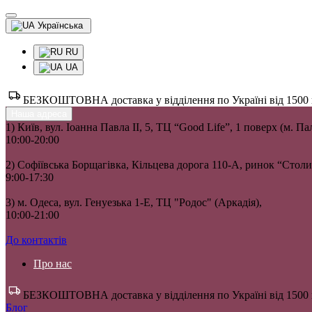
Українська
RU
UA
БЕЗКОШТОВНА доставка у відділення по Україні від 1500 гр
Наша адреса
1) Київ, вул. Іоанна Павла II, 5, ТЦ “Good Life”, 1 поверх (м. П
10:00-20:00
2) Софіївська Борщагівка, Кільцева дорога 110-А, ринок “Сто
9:00-17:30
3) м. Одеса, вул. Генуезька 1-Е, ТЦ "Родос" (Аркадія),
10:00-21:00
До контактів
Про нас
БЕЗКОШТОВНА доставка у відділення по Україні від 1500 гр
Блог