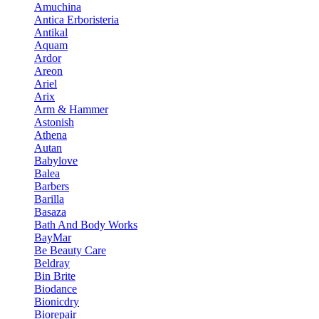
Amuchina
Antica Erboristeria
Antikal
Aquam
Ardor
Areon
Ariel
Arix
Arm & Hammer
Astonish
Athena
Autan
Babylove
Balea
Barbers
Barilla
Basaza
Bath And Body Works
BayMar
Be Beauty Care
Beldray
Bin Brite
Biodance
Bionicdry
Biorepair