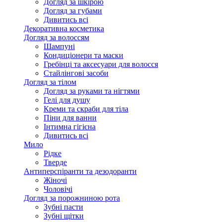
Догляд за шкірою
Догляд за губами
Дивитись всі
Декоративна косметика
Догляд за волоссям
Шампуні
Кондиціонери та маски
Гребінці та аксесуари для волосся
Стайлінгові засоби
Догляд за тілом
Догляд за руками та нігтями
Гелі для душу
Креми та скраби для тіла
Піни для ванни
Інтимна гігієна
Дивитись всі
Мило
Рідке
Тверде
Антиперспіранти та дезодоранти
Жіночі
Чоловічі
Догляд за порожниною рота
Зубні пасти
Зубні щітки