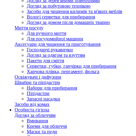
Догляд за дерев'яними поверхнями
Догляд за побутовою технікою
Засоби для чищення килимів та м'яких меблів
Вологі серветки для прибирання
Догляд за домом після домашніх тварин
Миття посуду
Для ручного миття
Для посудомийної машини
Аксесуари для чищення та приготування
Господарчі рукавички
Догляд за одягом та взуттям
Пакети для сміття
Серветки, губки, ганчірки для прибирання
Харчова плівка, пергамент, фольга
Освіжувачі і дифузори
Швабри та піпідастри
Набори для прибирання
Піпідастри
Запасні насадки
Засоби від комах
Особиста гігієна
Догляд за обличчям
Вмивання
Креми для обличчя
Маски та педи