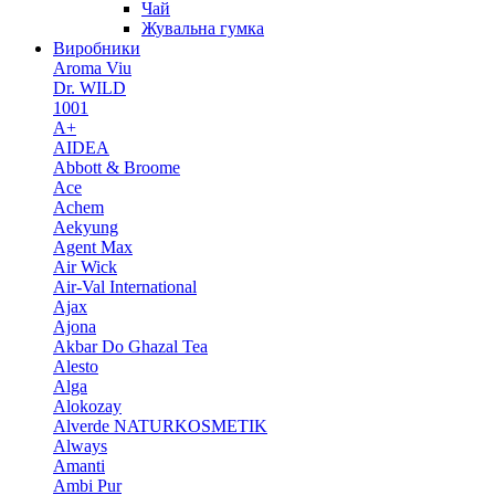
Чай
Жувальна гумка
Виробники
Aroma Viu
Dr. WILD
1001
A+
AIDEA
Abbott & Broome
Ace
Achem
Aekyung
Agent Max
Air Wick
Air-Val International
Ajax
Ajona
Akbar Do Ghazal Tea
Alesto
Alga
Alokozay
Alverde NATURKOSMETIK
Always
Amanti
Ambi Pur