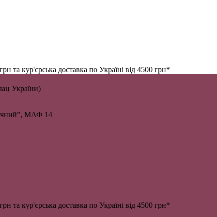
н та кур'єрська доставка по Україні від 4500 грн*
алац України)
личний”, МАФ 14
н та кур'єрська доставка по Україні від 4500 грн*