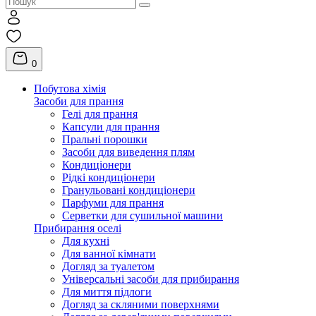
0
Побутова хімія
Засоби для прання
Гелі для прання
Капсули для прання
Пральні порошки
Засоби для виведення плям
Кондиціонери
Рідкі кондиціонери
Гранульовані кондиціонери
Парфуми для прання
Серветки для сушильної машини
Прибирання оселі
Для кухні
Для ванної кімнати
Догляд за туалетом
Універсальні засоби для прибирання
Для миття підлоги
Догляд за скляними поверхнями