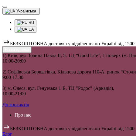
Українська
RU
UA
БЕЗКОШТОВНА доставка у відділення по Україні від 1500 гр
Наша адреса
1) Київ, вул. Іоанна Павла II, 5, ТЦ “Good Life”, 1 поверх (м. П
10:00-20:00
2) Софіївська Борщагівка, Кільцева дорога 110-А, ринок “Сто
9:00-17:30
3) м. Одеса, вул. Генуезька 1-Е, ТЦ "Родос" (Аркадія),
10:00-21:00
До контактів
Про нас
БЕЗКОШТОВНА доставка у відділення по Україні від 1500 гр
Блог