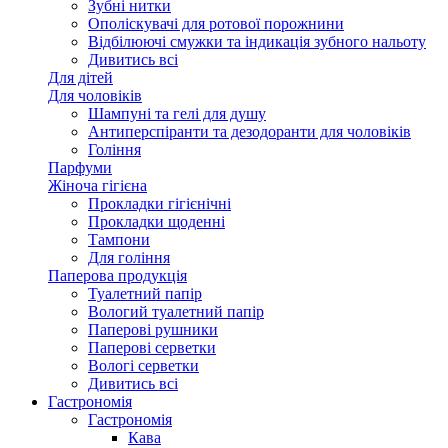
Зубні нитки
Ополіскувачі для ротової порожнини
Відбілюючі смужки та індикація зубного нальоту
Дивитись всі
Для дітей
Для чоловіків
Шампуні та гелі для душу
Антиперспіранти та дезодоранти для чоловіків
Гоління
Парфуми
Жіноча гігієна
Прокладки гігієнічні
Прокладки щоденні
Тампони
Для гоління
Паперова продукція
Туалетний папір
Вологий туалетний папір
Паперові рушники
Паперові серветки
Вологі серветки
Дивитись всі
Гастрономія
Гастрономія
Кава